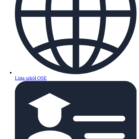
Lista szkół OSE