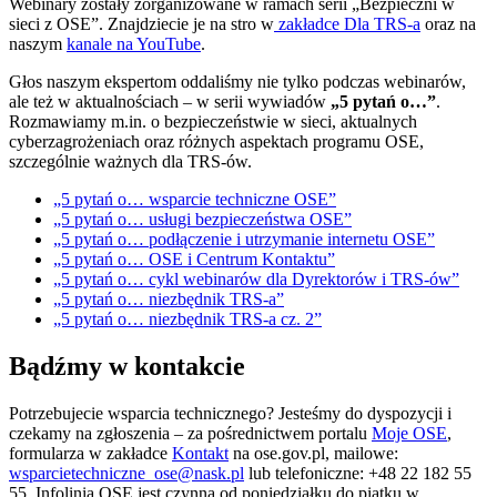
Webinary zostały zorganizowane w ramach serii „Bezpieczni w
sieci z OSE”. Znajdziecie je na stro w
zakładce Dla TRS-a
oraz na
naszym
kanale na YouTube
.
Głos naszym ekspertom oddaliśmy nie tylko podczas webinarów,
ale też w aktualnościach – w serii wywiadów
„5 pytań o…”
.
Rozmawiamy m.in. o bezpieczeństwie w sieci, aktualnych
cyberzagrożeniach oraz różnych aspektach programu OSE,
szczególnie ważnych dla TRS-ów.
„5 pytań o… wsparcie techniczne OSE”
„5 pytań o… usługi bezpieczeństwa OSE”
„5 pytań o… podłączenie i utrzymanie internetu OSE”
„5 pytań o… OSE i Centrum Kontaktu”
„5 pytań o… cykl webinarów dla Dyrektorów i TRS-ów”
„5 pytań o… niezbędnik TRS-a”
„5 pytań o… niezbędnik TRS-a cz. 2”
Bądźmy w kontakcie
Potrzebujecie wsparcia technicznego? Jesteśmy do dyspozycji i
czekamy na zgłoszenia – za pośrednictwem portalu
Moje OSE
,
formularza w zakładce
Kontakt
na ose.gov.pl, mailowe:
wsparcietechniczne_ose@nask.pl
lub telefoniczne: +48 22 182 55
55. Infolinia OSE jest czynna od poniedziałku do piątku w