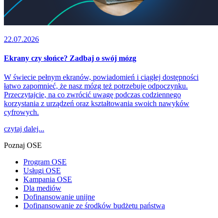
22.07.2026
Ekrany czy słońce? Zadbaj o swój mózg
W świecie pełnym ekranów, powiadomień i ciągłej dostępności
łatwo zapomnieć, że nasz mózg też potrzebuje odpoczynku.
Przeczytajcie, na co zwrócić uwagę podczas codziennego
korzystania z urządzeń oraz kształtowania swoich nawyków
cyfrowych.
czytaj dalej...
Poznaj OSE
Program OSE
Usługi OSE
Kampania OSE
Dla mediów
Dofinansowanie unijne
Dofinansowanie ze środków budżetu państwa