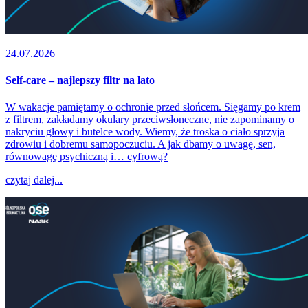
24.07.2026
Self-care – najlepszy filtr na lato
W wakacje pamiętamy o ochronie przed słońcem. Sięgamy po krem
z filtrem, zakładamy okulary przeciwsłoneczne, nie zapominamy o
nakryciu głowy i butelce wody. Wiemy, że troska o ciało sprzyja
zdrowiu i dobremu samopoczuciu. A jak dbamy o uwagę, sen,
równowagę psychiczną i… cyfrową?
czytaj dalej...