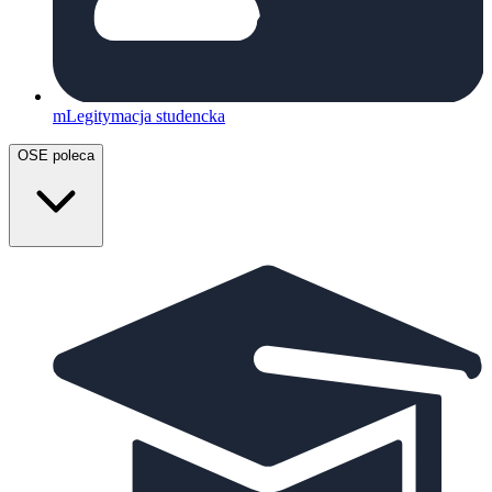
mLegitymacja studencka
OSE poleca