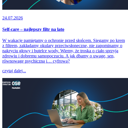
24.07.2026
Self-care – najlepszy filtr na lato
W wakacje pamiętamy o ochronie przed słońcem. Sięgamy po krem
z filtrem, zakładamy okulary przeciwsłoneczne, nie zapominamy o
nakryciu głowy i butelce wody. Wiemy, że troska o ciało sprzyja
zdrowiu i dobremu samopoczuciu. A jak dbamy o uwagę, sen,
równowagę psychiczną i… cyfrową?
czytaj dalej...