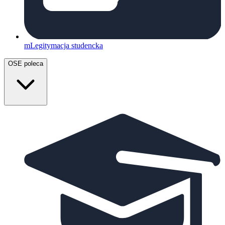
mLegitymacja studencka
OSE poleca