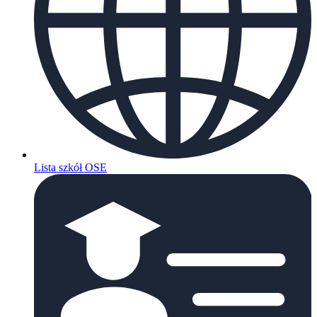
Lista szkół OSE