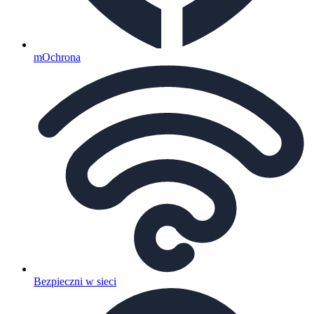
mOchrona
Bezpieczni w sieci