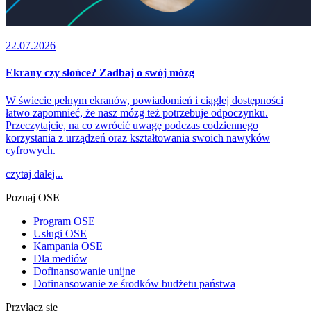
22.07.2026
Ekrany czy słońce? Zadbaj o swój mózg
W świecie pełnym ekranów, powiadomień i ciągłej dostępności
łatwo zapomnieć, że nasz mózg też potrzebuje odpoczynku.
Przeczytajcie, na co zwrócić uwagę podczas codziennego
korzystania z urządzeń oraz kształtowania swoich nawyków
cyfrowych.
czytaj dalej...
Poznaj OSE
Program OSE
Usługi OSE
Kampania OSE
Dla mediów
Dofinansowanie unijne
Dofinansowanie ze środków budżetu państwa
Przyłącz się