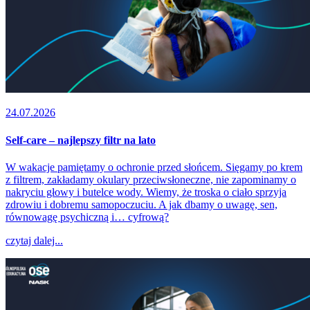
24.07.2026
Self-care – najlepszy filtr na lato
W wakacje pamiętamy o ochronie przed słońcem. Sięgamy po krem
z filtrem, zakładamy okulary przeciwsłoneczne, nie zapominamy o
nakryciu głowy i butelce wody. Wiemy, że troska o ciało sprzyja
zdrowiu i dobremu samopoczuciu. A jak dbamy o uwagę, sen,
równowagę psychiczną i… cyfrową?
czytaj dalej...