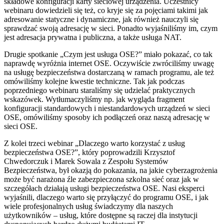
składowe konfiguracji karty sieciowej urządzenia. Uczestnicy
webinaru dowiedzieli się też, co kryje się za pojęciami takimi jak
adresowanie statyczne i dynamiczne, jak również nauczyli się
sprawdzać swoją adresację w sieci. Ponadto wyjaśniliśmy im, czym
jest adresacja prywatna i publiczna, a także usługa NAT.
Drugie spotkanie „Czym jest usługa OSE?” miało pokazać, co tak
naprawdę wyróżnia internet OSE. Oczywiście zwróciliśmy uwagę
na usługę bezpieczeństwa dostarczaną w ramach programu, ale też
omówiliśmy kolejne kwestie techniczne. Tak jak podczas
poprzedniego webinaru staraliśmy się udzielać praktycznych
wskazówek. Wytłumaczyliśmy np. jak wygląda fragment
konfiguracji standardowych i niestandardowych urządzeń w sieci
OSE, omówiliśmy sposoby ich podłączeń oraz naszą adresację w
sieci OSE.
Z kolei trzeci webinar „Dlaczego warto korzystać z usług
bezpieczeństwa OSE?”, który poprowadzili Krzysztof
Chwedorczuk i Marek Sowala z Zespołu Systemów
Bezpieczeństwa, był okazją do pokazania, na jakie cyberzagrożenia
może być narażona źle zabezpieczona szkolna sieć oraz jak w
szczegółach działają usługi bezpieczeństwa OSE. Nasi eksperci
wyjaśnili, dlaczego warto się przyłączyć do programu OSE, i jak
wiele profesjonalnych usług świadczymy dla naszych
użytkowników – usług, które dostępne są raczej dla instytucji