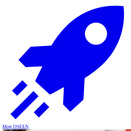
Moje OSE
EN