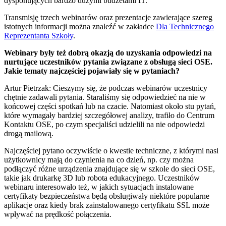
dysponujących bardzo dużymi budżetami IT.
Transmisję trzech webinarów oraz prezentacje zawierające szereg
istotnych informacji można znaleźć w zakładce
Dla Technicznego
Reprezentanta Szkoły
.
Webinary były też dobrą okazją do uzyskania odpowiedzi na
nurtujące uczestników pytania związane z obsługą sieci OSE.
Jakie tematy najczęściej pojawiały się w pytaniach?
Artur Pietrzak: Cieszymy się, że podczas webinarów uczestnicy
chętnie zadawali pytania. Staraliśmy się odpowiedzieć na nie w
końcowej części spotkań lub na czacie. Natomiast około stu pytań,
które wymagały bardziej szczegółowej analizy, trafiło do Centrum
Kontaktu OSE, po czym specjaliści udzielili na nie odpowiedzi
drogą mailową.
Najczęściej pytano oczywiście o kwestie techniczne, z którymi nasi
użytkownicy mają do czynienia na co dzień, np. czy można
podłączyć różne urządzenia znajdujące się w szkole do sieci OSE,
takie jak drukarkę 3D lub robota edukacyjnego. Uczestników
webinaru interesowało też, w jakich sytuacjach instalowane
certyfikaty bezpieczeństwa będą obsługiwały niektóre popularne
aplikacje oraz kiedy brak zainstalowanego certyfikatu SSL może
wpływać na prędkość połączenia.