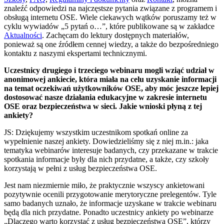
znaleźć odpowiedzi na najczęstsze pytania związane z programem i
obsługą internetu OSE. Wiele ciekawych wątków poruszamy też w
cyklu wywiadów „5 pytań o…”, które publikowane są w zakładce
Aktualności
. Zachęcam do lektury dostępnych materiałów,
ponieważ są one źródłem cennej wiedzy, a także do bezpośredniego
kontaktu z naszymi ekspertami technicznymi.
Uczestnicy drugiego i trzeciego webinaru mogli wziąć udział w
anonimowej ankiecie, która miała na celu uzyskanie informacji
na temat oczekiwań użytkowników OSE, aby móc jeszcze lepiej
dostosować nasze działania edukacyjne w zakresie internetu
OSE oraz bezpieczeństwa w sieci. Jakie wnioski płyną z tej
ankiety?
JS: Dziękujemy wszystkim uczestnikom spotkań online za
wypełnienie naszej ankiety. Dowiedzieliśmy się z niej m.in.: jaka
tematyka webinarów interesuje badanych, czy przekazane w trakcie
spotkania informacje były dla nich przydatne, a także, czy szkoły
korzystają w pełni z usług bezpieczeństwa OSE.
Jest nam niezmiernie miło, że praktycznie wszyscy ankietowani
pozytywnie ocenili przygotowanie merytoryczne prelegentów. Tyle
samo badanych uznało, że informacje uzyskane w trakcie webinaru
będą dla nich przydatne. Ponadto uczestnicy ankiety po webinarze
„Dlaczego warto korzystać z usług bezpieczeństwa OSE”, którzy