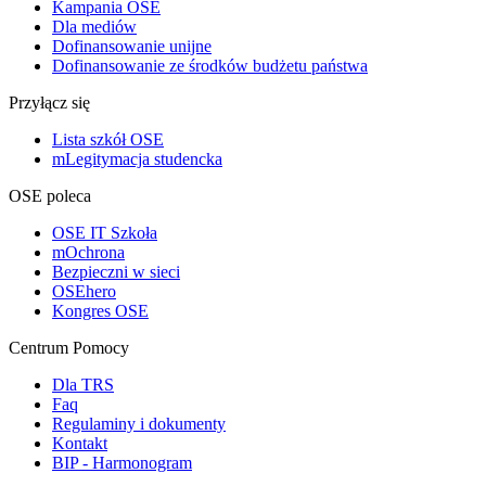
Kampania OSE
Dla mediów
Dofinansowanie unijne
Dofinansowanie ze środków budżetu państwa
Przyłącz się
Lista szkół OSE
mLegitymacja studencka
OSE poleca
OSE IT Szkoła
mOchrona
Bezpieczni w sieci
OSEhero
Kongres OSE
Centrum Pomocy
Dla TRS
Faq
Regulaminy i dokumenty
Kontakt
BIP - Harmonogram