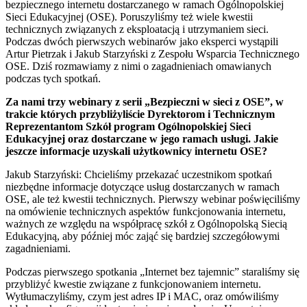
bezpiecznego internetu dostarczanego w ramach Ogólnopolskiej
Sieci Edukacyjnej (OSE). Poruszyliśmy też wiele kwestii
technicznych związanych z eksploatacją i utrzymaniem sieci.
Podczas dwóch pierwszych webinarów jako eksperci wystąpili
Artur Pietrzak i Jakub Starzyński z Zespołu Wsparcia Technicznego
OSE. Dziś rozmawiamy z nimi o zagadnieniach omawianych
podczas tych spotkań.
Za nami trzy webinary z serii „Bezpieczni w sieci z OSE”, w
trakcie których przybliżyliście Dyrektorom i Technicznym
Reprezentantom Szkół program Ogólnopolskiej Sieci
Edukacyjnej oraz dostarczane w jego ramach usługi. Jakie
jeszcze informacje uzyskali użytkownicy internetu OSE?
Jakub Starzyński: Chcieliśmy przekazać uczestnikom spotkań
niezbędne informacje dotyczące usług dostarczanych w ramach
OSE, ale też kwestii technicznych. Pierwszy webinar poświęciliśmy
na omówienie technicznych aspektów funkcjonowania internetu,
ważnych ze względu na współpracę szkół z Ogólnopolską Siecią
Edukacyjną, aby później móc zająć się bardziej szczegółowymi
zagadnieniami.
Podczas pierwszego spotkania „Internet bez tajemnic” staraliśmy się
przybliżyć kwestie związane z funkcjonowaniem internetu.
Wytłumaczyliśmy, czym jest adres IP i MAC, oraz omówiliśmy