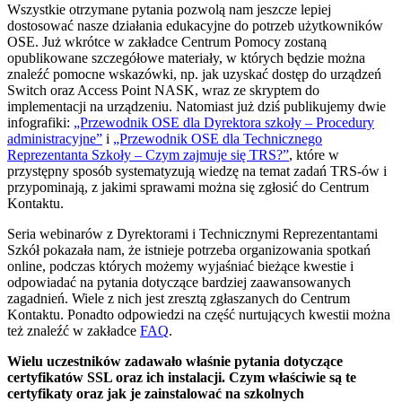
Wszystkie otrzymane pytania pozwolą nam jeszcze lepiej
dostosować nasze działania edukacyjne do potrzeb użytkowników
OSE. Już wkrótce w zakładce Centrum Pomocy zostaną
opublikowane szczegółowe materiały, w których będzie można
znaleźć pomocne wskazówki, np. jak uzyskać dostęp do urządzeń
Switch oraz Access Point NASK, wraz ze skryptem do
implementacji na urządzeniu. Natomiast już dziś publikujemy dwie
infografiki:
„Przewodnik OSE dla Dyrektora szkoły – Procedury
administracyjne”
i
„Przewodnik OSE dla Technicznego
Reprezentanta Szkoły – Czym zajmuje się TRS?”
, które w
przystępny sposób systematyzują wiedzę na temat zadań TRS-ów i
przypominają, z jakimi sprawami można się zgłosić do Centrum
Kontaktu.
Seria webinarów z Dyrektorami i Technicznymi Reprezentantami
Szkół pokazała nam, że istnieje potrzeba organizowania spotkań
online, podczas których możemy wyjaśniać bieżące kwestie i
odpowiadać na pytania dotyczące bardziej zaawansowanych
zagadnień. Wiele z nich jest zresztą zgłaszanych do Centrum
Kontaktu. Ponadto odpowiedzi na część nurtujących kwestii można
też znaleźć w zakładce
FAQ
.
Wielu uczestników zadawało właśnie pytania dotyczące
certyfikatów SSL oraz ich instalacji. Czym właściwie są te
certyfikaty oraz jak je zainstalować na szkolnych