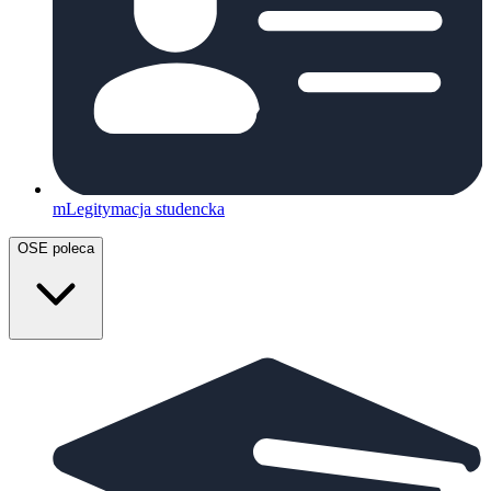
mLegitymacja studencka
OSE poleca