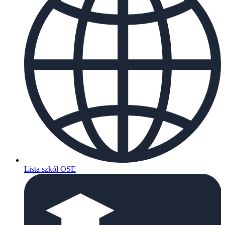
Lista szkół OSE