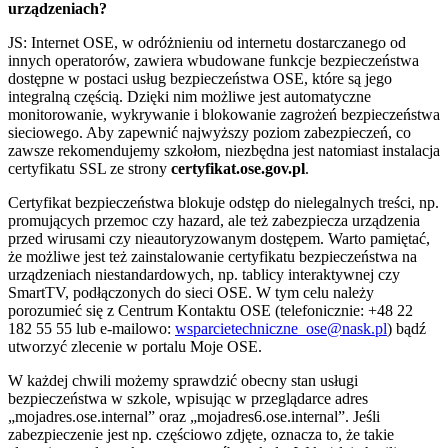
urządzeniach?
JS: Internet OSE, w odróżnieniu od internetu dostarczanego od
innych operatorów, zawiera wbudowane funkcje bezpieczeństwa
dostępne w postaci usług bezpieczeństwa OSE, które są jego
integralną częścią. Dzięki nim możliwe jest automatyczne
monitorowanie, wykrywanie i blokowanie zagrożeń bezpieczeństwa
sieciowego. Aby zapewnić najwyższy poziom zabezpieczeń, co
zawsze rekomendujemy szkołom, niezbędna jest natomiast instalacja
certyfikatu SSL ze strony
certyfikat.ose.gov.pl
.
Certyfikat bezpieczeństwa blokuje odstęp do nielegalnych treści, np.
promujących przemoc czy hazard, ale też zabezpiecza urządzenia
przed wirusami czy nieautoryzowanym dostępem. Warto pamiętać,
że możliwe jest też zainstalowanie certyfikatu bezpieczeństwa na
urządzeniach niestandardowych, np. tablicy interaktywnej czy
SmartTV, podłączonych do sieci OSE. W tym celu należy
porozumieć się z Centrum Kontaktu OSE (telefonicznie: +48 22
182 55 55 lub e-mailowo:
wsparcietechniczne_ose@nask.pl
) bądź
utworzyć zlecenie w portalu Moje OSE.
W każdej chwili możemy sprawdzić obecny stan usługi
bezpieczeństwa w szkole, wpisując w przeglądarce adres
„mojadres.ose.internal” oraz „mojadres6.ose.internal”. Jeśli
zabezpieczenie jest np. częściowo zdjęte, oznacza to, że takie