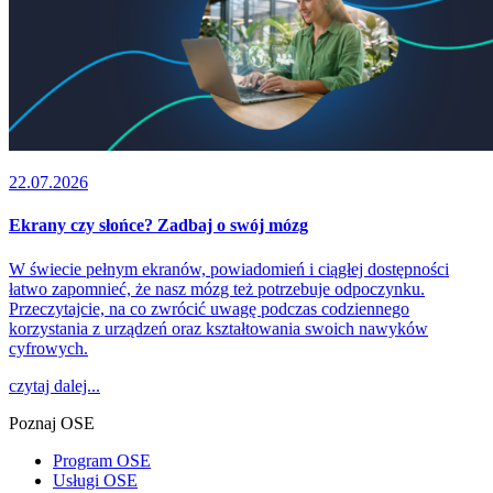
22.07.2026
Ekrany czy słońce? Zadbaj o swój mózg
W świecie pełnym ekranów, powiadomień i ciągłej dostępności
łatwo zapomnieć, że nasz mózg też potrzebuje odpoczynku.
Przeczytajcie, na co zwrócić uwagę podczas codziennego
korzystania z urządzeń oraz kształtowania swoich nawyków
cyfrowych.
czytaj dalej...
Poznaj OSE
Program OSE
Usługi OSE