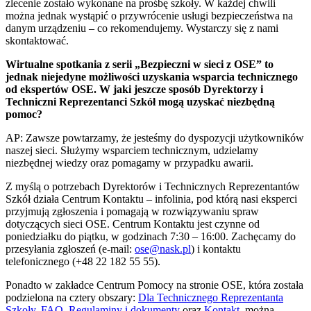
zlecenie zostało wykonane na prośbę szkoły. W każdej chwili
można jednak wystąpić o przywrócenie usługi bezpieczeństwa na
danym urządzeniu – co rekomendujemy. Wystarczy się z nami
skontaktować.
Wirtualne spotkania z serii „Bezpieczni w sieci z OSE” to
jednak niejedyne możliwości uzyskania wsparcia technicznego
od ekspertów OSE. W jaki jeszcze sposób Dyrektorzy i
Techniczni Reprezentanci Szkół mogą uzyskać niezbędną
pomoc?
AP: Zawsze powtarzamy, że jesteśmy do dyspozycji użytkowników
naszej sieci. Służymy wsparciem technicznym, udzielamy
niezbędnej wiedzy oraz pomagamy w przypadku awarii.
Z myślą o potrzebach Dyrektorów i Technicznych Reprezentantów
Szkół działa Centrum Kontaktu – infolinia, pod którą nasi eksperci
przyjmują zgłoszenia i pomagają w rozwiązywaniu spraw
dotyczących sieci OSE. Centrum Kontaktu jest czynne od
poniedziałku do piątku, w godzinach 7:30 – 16:00. Zachęcamy do
przesyłania zgłoszeń (e-mail:
ose@nask.pl
) i kontaktu
telefonicznego (+48 22 182 55 55).
Ponadto w zakładce Centrum Pomocy na stronie OSE, która została
podzielona na cztery obszary:
Dla Technicznego Reprezentanta
Szkoły
,
FAQ
,
Regulaminy i dokumenty
oraz
Kontakt
, można