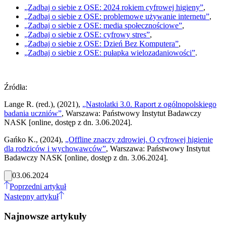
„Zadbaj o siebie z OSE: 2024 rokiem cyfrowej higieny”
,
„Zadbaj o siebie z OSE: problemowe używanie internetu”
,
„Zadbaj o siebie z OSE: media społecznościowe”
,
„Zadbaj o siebie z OSE: cyfrowy stres”
,
„Zadbaj o siebie z OSE: Dzień Bez Komputera”
,
„Zadbaj o siebie z OSE: pułapka wielozadaniowości”
.
Źródła:
Lange R. (red.), (2021),
„Nastolatki 3.0. Raport z ogólnopolskiego
badania uczniów”
, Warszawa: Państwowy Instytut Badawczy
NASK [online, dostęp z dn. 3.06.2024].
Gańko K., (2024),
„Offline znaczy zdrowiej. O cyfrowej higienie
dla rodziców i wychowawców”
, Warszawa: Państwowy Instytut
Badawczy NASK [online, dostęp z dn. 3.06.2024].
03.06.2024
Poprzedni artykuł
Następny artykuł
Najnowsze artykuły