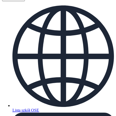
Lista szkół OSE