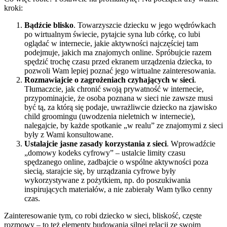
kroki:
Bądźcie blisko
. Towarzyszcie dziecku w jego wędrówkach
po wirtualnym świecie, pytajcie syna lub córkę, co lubi
oglądać w internecie, jakie aktywności najczęściej tam
podejmuje, jakich ma znajomych online. Spróbujcie razem
spędzić trochę czasu przed ekranem urządzenia dziecka, to
pozwoli Wam lepiej poznać jego wirtualne zainteresowania.
Rozmawiajcie o zagrożeniach czyhających w sieci
.
Tłumaczcie, jak chronić swoją prywatność w internecie,
przypominajcie, że osoba poznana w sieci nie zawsze musi
być tą, za którą się podaje, uwrażliwcie dziecko na zjawisko
child groomingu (uwodzenia nieletnich w internecie),
nalegajcie, by każde spotkanie „w realu” ze znajomymi z sieci
były z Wami konsultowane.
Ustalajcie jasne zasady korzystania z sieci
. Wprowadźcie
„domowy kodeks cyfrowy” – ustalcie limity czasu
spędzanego online, zadbajcie o wspólne aktywności poza
siecią, starajcie się, by urządzania cyfrowe były
wykorzystywane z pożytkiem, np. do poszukiwania
inspirujących materiałów, a nie zabierały Wam tylko cenny
czas.
Zainteresowanie tym, co robi dziecko w sieci, bliskość, częste
rozmowy – to też elementy budowania silnej relacji ze swoim