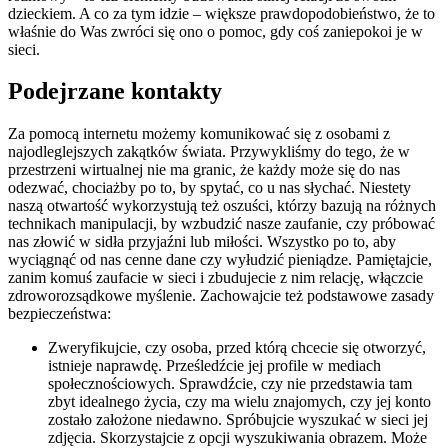
dzieckiem. A co za tym idzie – większe prawdopodobieństwo, że to
właśnie do Was zwróci się ono o pomoc, gdy coś zaniepokoi je w
sieci.
Podejrzane kontakty
Za pomocą internetu możemy komunikować się z osobami z
najodleglejszych zakątków świata. Przywykliśmy do tego, że w
przestrzeni wirtualnej nie ma granic, że każdy może się do nas
odezwać, chociażby po to, by spytać, co u nas słychać. Niestety
naszą otwartość wykorzystują też oszuści, którzy bazują na różnych
technikach manipulacji, by wzbudzić nasze zaufanie, czy próbować
nas złowić w sidła przyjaźni lub miłości. Wszystko po to, aby
wyciągnąć od nas cenne dane czy wyłudzić pieniądze. Pamiętajcie,
zanim komuś zaufacie w sieci i zbudujecie z nim relację, włączcie
zdroworozsądkowe myślenie. Zachowajcie też podstawowe zasady
bezpieczeństwa:
Zweryfikujcie, czy osoba, przed którą chcecie się otworzyć,
istnieje naprawdę. Prześledźcie jej profile w mediach
społecznościowych. Sprawdźcie, czy nie przedstawia tam
zbyt idealnego życia, czy ma wielu znajomych, czy jej konto
zostało założone niedawno. Spróbujcie wyszukać w sieci jej
zdjęcia. Skorzystajcie z opcji wyszukiwania obrazem. Może