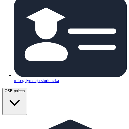
mLegitymacja studencka
OSE poleca