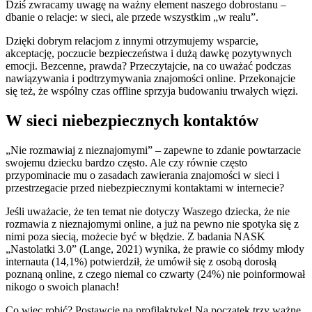
Dziś zwracamy uwagę na ważny element naszego dobrostanu –
dbanie o relacje: w sieci, ale przede wszystkim „w realu”.
Dzięki dobrym relacjom z innymi otrzymujemy wsparcie,
akceptację, poczucie bezpieczeństwa i dużą dawkę pozytywnych
emocji. Bezcenne, prawda? Przeczytajcie, na co uważać podczas
nawiązywania i podtrzymywania znajomości online. Przekonajcie
się też, że wspólny czas offline sprzyja budowaniu trwałych więzi.
W sieci niebezpiecznych kontaktów
„Nie rozmawiaj z nieznajomymi” – zapewne to zdanie powtarzacie
swojemu dziecku bardzo często. Ale czy równie często
przypominacie mu o zasadach zawierania znajomości w sieci i
przestrzegacie przed niebezpiecznymi kontaktami w internecie?
Jeśli uważacie, że ten temat nie dotyczy Waszego dziecka, że nie
rozmawia z nieznajomymi online, a już na pewno nie spotyka się z
nimi poza siecią, możecie być w błędzie. Z badania NASK
„Nastolatki 3.0” (Lange, 2021) wynika, że prawie co siódmy młody
internauta (14,1%) potwierdził, że umówił się z osobą dorosłą
poznaną online, z czego niemal co czwarty (24%) nie poinformował
nikogo o swoich planach!
Co więc robić? Postawcie na profilaktykę! Na początek trzy ważne