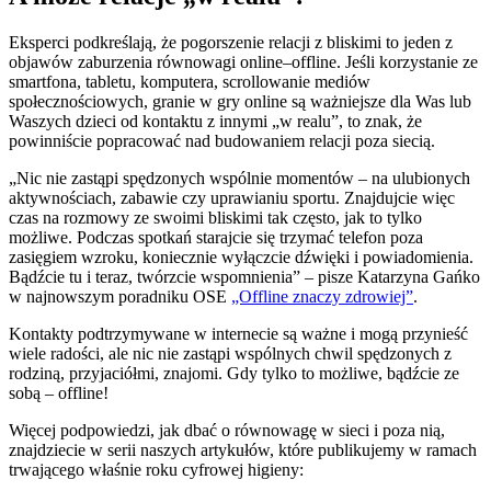
Eksperci podkreślają, że pogorszenie relacji z bliskimi to jeden z
objawów zaburzenia równowagi online–offline. Jeśli korzystanie ze
smartfona, tabletu, komputera, scrollowanie mediów
społecznościowych, granie w gry online są ważniejsze dla Was lub
Waszych dzieci od kontaktu z innymi „w realu”, to znak, że
powinniście popracować nad budowaniem relacji poza siecią.
„Nic nie zastąpi spędzonych wspólnie momentów – na ulubionych
aktywnościach, zabawie czy uprawianiu sportu. Znajdujcie więc
czas na rozmowy ze swoimi bliskimi tak często, jak to tylko
możliwe. Podczas spotkań starajcie się trzymać telefon poza
zasięgiem wzroku, koniecznie wyłączcie dźwięki i powiadomienia.
Bądźcie tu i teraz, twórzcie wspomnienia” – pisze Katarzyna Gańko
w najnowszym poradniku OSE
„Offline znaczy zdrowiej”
.
Kontakty podtrzymywane w internecie są ważne i mogą przynieść
wiele radości, ale nic nie zastąpi wspólnych chwil spędzonych z
rodziną, przyjaciółmi, znajomi. Gdy tylko to możliwe, bądźcie ze
sobą – offline!
Więcej podpowiedzi, jak dbać o równowagę w sieci i poza nią,
znajdziecie w serii naszych artykułów, które publikujemy w ramach
trwającego właśnie roku cyfrowej higieny: