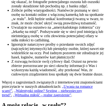
się okazać, że fotografie potencjalnego oszusta lub oszustki
zostały skradzione lub pochodzą np. z banku zdjęć.
Zróbcie próbę wiarygodności. Namówcie poznaną w sieci
osobę na kontakt online z włączoną kamerką lub na spotkanie
„w realu”. Jeśli będzie unikać konfrontacji twarzą w twarz, to
znak, że może chcieć ukryć swoją prawdziwą tożsamość.
Uważajcie na oszustwo na „amerykańskiego żołnierza” czy
„lekarkę na misji”. Podszywanie się w sieci pod istniejącą lub
nieistniejącą osobę w celu złowienia potencjalnej ofiary w
sidła miłości to catfishing.
Ignorujcie natarczywe prośby o przesłanie swoich zdjęć
(najczęściej intymnych) lub pieniędzy osobie, której nawet nie
widzieliście na oczy. Pod żadnym pozorem nie zdradzajcie jej
haseł, loginów, numerów kart płatniczych!
Z rozwagą twórzcie swój cyfrowy ślad. Oszust na pewno
zbierze porozrzucane po sieci okruchy informacji o Was i
wykorzysta każdą wiadomość, aby przekonać Was, że
cudownym zrządzeniem losu spotkały się dwie bratnie dusze.
Więcej o zagrożeniach związanych z internetowymi znajomościami
przeczytacie w naszych aktualnościach:
„Uwaga na romance
scam!”
,
„Walentynki online? Sexting – niebezpieczny
trend”
,
„Wirtualna miłość – realne zagrożenie”
.
A może relacje „w realu”?