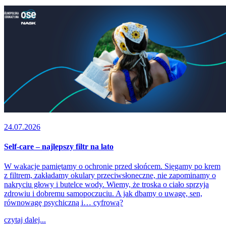
24.07.2026
Self-care – najlepszy filtr na lato
W wakacje pamiętamy o ochronie przed słońcem. Sięgamy po krem
z filtrem, zakładamy okulary przeciwsłoneczne, nie zapominamy o
nakryciu głowy i butelce wody. Wiemy, że troska o ciało sprzyja
zdrowiu i dobremu samopoczuciu. A jak dbamy o uwagę, sen,
równowagę psychiczną i… cyfrową?
czytaj dalej...