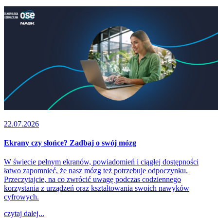
22.07.2026
Ekrany czy słońce? Zadbaj o swój mózg
W świecie pełnym ekranów, powiadomień i ciągłej dostępności
łatwo zapomnieć, że nasz mózg też potrzebuje odpoczynku.
Przeczytajcie, na co zwrócić uwagę podczas codziennego
korzystania z urządzeń oraz kształtowania swoich nawyków
cyfrowych.
czytaj dalej...