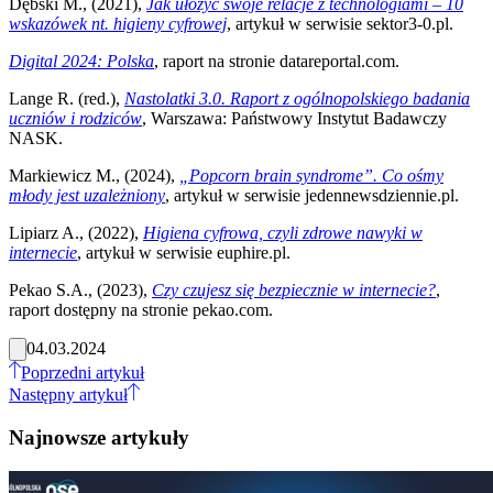
Dębski M., (2021),
Jak ułożyć swoje relacje z technologiami – 10
wskazówek nt. higieny cyfrowej
, artykuł w serwisie sektor3-0.pl.
Digital 2024: Polska
, raport na stronie datareportal.com.
Lange R. (red.),
Nastolatki 3.0. Raport z ogólnopolskiego badania
uczniów i rodziców
, Warszawa: Państwowy Instytut Badawczy
NASK.
Markiewicz M., (2024),
„Popcorn brain syndrome”. Co ośmy
młody jest uzależniony
, artykuł w serwisie jedennewsdziennie.pl.
Lipiarz A., (2022),
Higiena cyfrowa, czyli zdrowe nawyki w
internecie
, artykuł w serwisie euphire.pl.
Pekao S.A., (2023),
Czy czujesz się bezpiecznie w internecie?
,
raport dostępny na stronie pekao.com.
04.03.2024
Poprzedni artykuł
Następny artykuł
Najnowsze artykuły