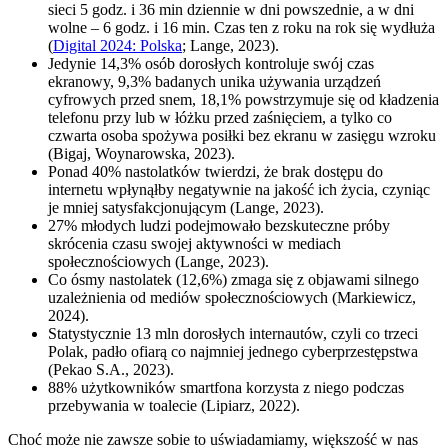
sieci 5 godz. i 36 min dziennie w dni powszednie, a w dni
wolne – 6 godz. i 16 min. Czas ten z roku na rok się wydłuża
(
Digital 2024: Polska
; Lange, 2023).
Jedynie 14,3% osób dorosłych kontroluje swój czas
ekranowy, 9,3% badanych unika używania urządzeń
cyfrowych przed snem, 18,1% powstrzymuje się od kładzenia
telefonu przy lub w łóżku przed zaśnięciem, a tylko co
czwarta osoba spożywa posiłki bez ekranu w zasięgu wzroku
(Bigaj, Woynarowska, 2023).
Ponad 40% nastolatków twierdzi, że brak dostępu do
internetu wpłynąłby negatywnie na jakość ich życia, czyniąc
je mniej satysfakcjonującym (Lange, 2023).
27% młodych ludzi podejmowało bezskuteczne próby
skrócenia czasu swojej aktywności w mediach
społecznościowych (Lange, 2023).
Co ósmy nastolatek (12,6%) zmaga się z objawami silnego
uzależnienia od mediów społecznościowych (Markiewicz,
2024).
Statystycznie 13 mln dorosłych internautów, czyli co trzeci
Polak, padło ofiarą co najmniej jednego cyberprzestępstwa
(Pekao S.A., 2023).
88% użytkowników smartfona korzysta z niego podczas
przebywania w toalecie (Lipiarz, 2022).
Choć może nie zawsze sobie to uświadamiamy, większość w nas