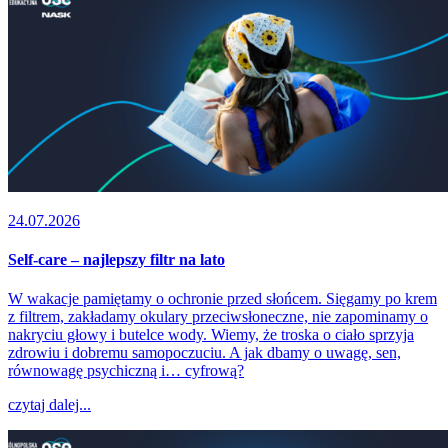
24.07.2026
Self-care – najlepszy filtr na lato
W wakacje pamiętamy o ochronie przed słońcem. Sięgamy po krem
z filtrem, zakładamy okulary przeciwsłoneczne, nie zapominamy o
nakryciu głowy i butelce wody. Wiemy, że troska o ciało sprzyja
zdrowiu i dobremu samopoczuciu. A jak dbamy o uwagę, sen,
równowagę psychiczną i… cyfrową?
czytaj dalej...