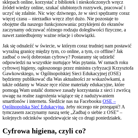
sklepach online, korzystać z bibliotek i nieskończonych wręcz
źródeł wiedzy online, szukać ulubionych rozrywek, pracować i
uczyć się zdalnie. Nic więc dziwnego, że w sieci spędzamy coraz
więcej czasu – nierzadko wręcz zbyt dużo. Nie pozostaje to
obojętne dla naszego funkcjonowania: przyklejeni do ekranów
zaczynamy odczuwać różnego rodzaju dolegliwości fizyczne, a
nawet zaniedbujemy ważne relacje i obowiązki.
Jak się odnaleźć w świecie, w którym coraz trudniej nam postawić
wyraźną granicę między tym, co online, a tym, co offline? Jak
zadbać o swój dobrostan cyfrowy? Postaramy się udzielić
odpowiedzi na wszystkie nurtujące Was pytania. W ramach roku
cyfrowej higieny, ogłoszonego przez ministra cyfryzacji Krzysztofa
Gawkowskiego, w Ogólnopolskiej Sieci Edukacyjnej (OSE)
będziemy publikować dla Was aktualności ze wskazówkami, a
także oddamy w Wasze ręce różne materiały edukacyjne, które
pomogą Wam ustalić domowe zasady korzystania z sieci i zwrócą
uwagę na realne zagrożenia wiążące się z nadużywaniem
smartfonów i internetu. Śledźcie nas na Facebooku
OSE –
Ogólnopolska Sieć Edukacyjna
, żeby niczego nie przegapić! A
tymczasem zaczynamy naszą serię „Zadbaj o siebie z OSE” –
kolejnych odcinków spodziewajcie się co drugi poniedziałek.
Cyfrowa higiena, czyli co?