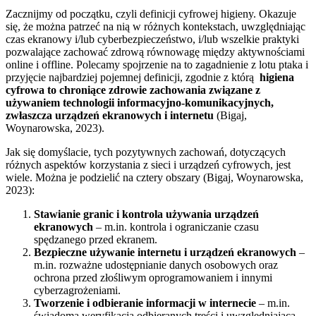
Zacznijmy od początku, czyli definicji cyfrowej higieny. Okazuje
się, że można patrzeć na nią w różnych kontekstach, uwzględniając
czas ekranowy i/lub cyberbezpieczeństwo, i/lub wszelkie praktyki
pozwalające zachować zdrową równowagę między aktywnościami
online i offline. Polecamy spojrzenie na to zagadnienie z lotu ptaka i
przyjęcie najbardziej pojemnej definicji, zgodnie z którą
higiena
cyfrowa to chroniące zdrowie zachowania związane z
używaniem technologii informacyjno-komunikacyjnych,
zwłaszcza urządzeń ekranowych i internetu
(Bigaj,
Woynarowska, 2023).
Jak się domyślacie, tych pozytywnych zachowań, dotyczących
różnych aspektów korzystania z sieci i urządzeń cyfrowych, jest
wiele. Można je podzielić na cztery obszary (Bigaj, Woynarowska,
2023):
Stawianie granic i kontrola używania urządzeń
ekranowych
– m.in. kontrola i ograniczanie czasu
spędzanego przed ekranem.
Bezpieczne używanie internetu i urządzeń ekranowych
–
m.in. rozważne udostępnianie danych osobowych oraz
ochrona przed złośliwym oprogramowaniem i innymi
cyberzagrożeniami.
Tworzenie i odbieranie informacji w internecie
– m.in.
świadoma weryfikacja odbieranych treści i uwzględniająca