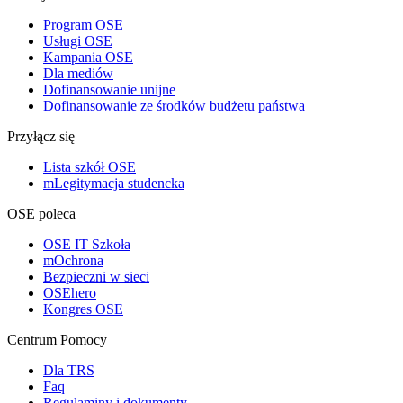
Program OSE
Usługi OSE
Kampania OSE
Dla mediów
Dofinansowanie unijne
Dofinansowanie ze środków budżetu państwa
Przyłącz się
Lista szkół OSE
mLegitymacja studencka
OSE poleca
OSE IT Szkoła
mOchrona
Bezpieczni w sieci
OSEhero
Kongres OSE
Centrum Pomocy
Dla TRS
Faq
Regulaminy i dokumenty