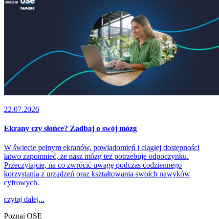
22.07.2026
Ekrany czy słońce? Zadbaj o swój mózg
W świecie pełnym ekranów, powiadomień i ciągłej dostępności
łatwo zapomnieć, że nasz mózg też potrzebuje odpoczynku.
Przeczytajcie, na co zwrócić uwagę podczas codziennego
korzystania z urządzeń oraz kształtowania swoich nawyków
cyfrowych.
czytaj dalej...
Poznaj OSE