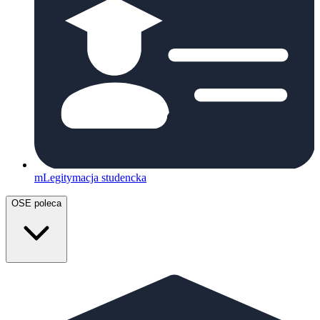
mLegitymacja studencka
OSE poleca