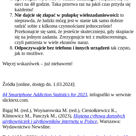
sieci na 48 godzin. Taka przerwa raz na jakiś czas przyda się
każdemu!
Nie dajcie się złapać w pułapkę wielozadaniowości:
to
nieprawda, że ludzki mózg jest w stanie tak samo dobrze
radzić sobie z kilkoma czynnościami jednocześnie!
Przekonajcie się sami, że jesteście skuteczniejsi, gdy skupiacie
się na jednym zadaniu. Zrezygnujcie też z multiscreeningu,
czyli patrzenia w wiele ekranów naraz.
Odpoczywajcie bez telefonu i innych urządzeń
tak często,
jak to możliwe.
Więcej wskazówek – już niebawem!
Źródła [online, dostęp dn. 1.03.2024]:
44 Smartphone Addiction Statistics for 2023
, infografiki w serwisie
slicktext.com.
Bigaj M. (red.), Woynarowska M. (red.), Ciesiołkiewicz K.,
Klimowicz M., Panczyk M., (2023),
Higiena cyfrowa dorosłych
użytkowniczek i użytkowników internetu w Polsce
, Warszawa:
Wydawnictwo Newsline.