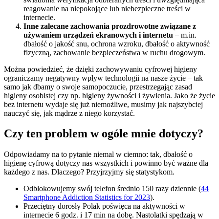
reagowanie na niepokojące lub niebezpieczne treści w
internecie.
Inne zalecane zachowania prozdrowotne związane z
używaniem urządzeń ekranowych i internetu
– m.in.
dbałość o jakość snu, ochrona wzroku, dbałość o aktywność
fizyczną, zachowanie bezpieczeństwa w ruchu drogowym.
Można powiedzieć, że dzięki zachowywaniu cyfrowej higieny
ograniczamy negatywny wpływ technologii na nasze życie – tak
samo jak dbamy o swoje samopoczucie, przestrzegając zasad
higieny osobistej czy np. higieny żywności i żywienia. Jako że życie
bez internetu wydaje się już niemożliwe, musimy jak najszybciej
nauczyć się, jak mądrze z niego korzystać.
Czy ten problem w ogóle mnie dotyczy?
Odpowiadamy na to pytanie niemal w ciemno: tak, dbałość o
higienę cyfrową dotyczy nas wszystkich i powinno być ważne dla
każdego z nas. Dlaczego? Przyjrzyjmy się statystykom.
Odblokowujemy swój telefon średnio 150 razy dziennie (
44
Smartphone Addiction Statistics for 2023
).
Przeciętny dorosły Polak poświęca na aktywności w
internecie 6 godz. i 17 min na dobę. Nastolatki spędzają w