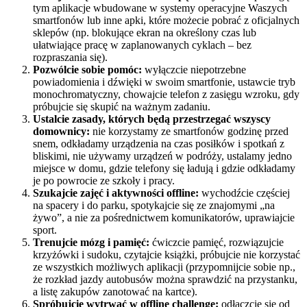
tym aplikacje wbudowane w systemy operacyjne Waszych
smartfonów lub inne apki, które możecie pobrać z oficjalnych
sklepów (np. blokujące ekran na określony czas lub
ułatwiające pracę w zaplanowanych cyklach – bez
rozpraszania się).
Pozwólcie sobie pomóc:
wyłączcie niepotrzebne
powiadomienia i dźwięki w swoim smartfonie, ustawcie tryb
monochromatyczny, chowajcie telefon z zasięgu wzroku, gdy
próbujcie się skupić na ważnym zadaniu.
Ustalcie zasady, których będą przestrzegać wszyscy
domownicy:
nie korzystamy ze smartfonów godzinę przed
snem, odkładamy urządzenia na czas posiłków i spotkań z
bliskimi, nie używamy urządzeń w podróży, ustalamy jedno
miejsce w domu, gdzie telefony się ładują i gdzie odkładamy
je po powrocie ze szkoły i pracy.
Szukajcie zajęć i aktywności offline:
wychodźcie częściej
na spacery i do parku, spotykajcie się ze znajomymi „na
żywo”, a nie za pośrednictwem komunikatorów, uprawiajcie
sport.
Trenujcie mózg i pamięć:
ćwiczcie pamięć, rozwiązujcie
krzyżówki i sudoku, czytajcie książki, próbujcie nie korzystać
ze wszystkich możliwych aplikacji (przypomnijcie sobie np.,
że rozkład jazdy autobusów można sprawdzić na przystanku,
a listę zakupów zanotować na kartce).
Spróbujcie wytrwać w offline challenge:
odłączcie się od