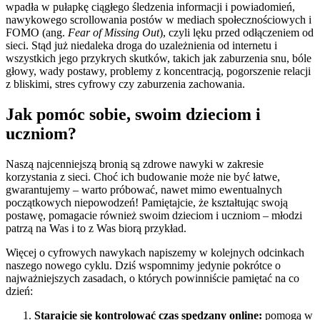
wpadła w pułapkę ciągłego śledzenia informacji i powiadomień,
nawykowego scrollowania postów w mediach społecznościowych i
FOMO (ang.
Fear of Missing Out
), czyli lęku przed odłączeniem od
sieci. Stąd już niedaleka droga do uzależnienia od internetu i
wszystkich jego przykrych skutków, takich jak zaburzenia snu, bóle
głowy, wady postawy, problemy z koncentracją, pogorszenie relacji
z bliskimi, stres cyfrowy czy zaburzenia zachowania.
Jak pomóc sobie, swoim dzieciom i
uczniom?
Naszą najcenniejszą bronią są zdrowe nawyki w zakresie
korzystania z sieci. Choć ich budowanie może nie być łatwe,
gwarantujemy – warto próbować, nawet mimo ewentualnych
początkowych niepowodzeń! Pamiętajcie, że kształtując swoją
postawę, pomagacie również swoim dzieciom i uczniom – młodzi
patrzą na Was i to z Was biorą przykład.
Więcej o cyfrowych nawykach napiszemy w kolejnych odcinkach
naszego nowego cyklu. Dziś wspomnimy jedynie pokrótce o
najważniejszych zasadach, o których powinniście pamiętać na co
dzień:
Starajcie się kontrolować czas spędzany online:
pomogą w