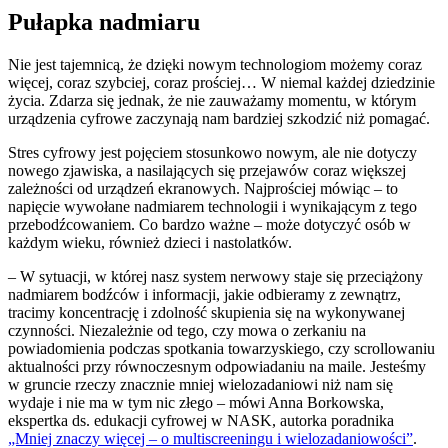
Pułapka nadmiaru
Nie jest tajemnicą, że dzięki nowym technologiom możemy coraz
więcej, coraz szybciej, coraz prościej… W niemal każdej dziedzinie
życia. Zdarza się jednak, że nie zauważamy momentu, w którym
urządzenia cyfrowe zaczynają nam bardziej szkodzić niż pomagać.
Stres cyfrowy jest pojęciem stosunkowo nowym, ale nie dotyczy
nowego zjawiska, a nasilających się przejawów coraz większej
zależności od urządzeń ekranowych. Najprościej mówiąc – to
napięcie wywołane nadmiarem technologii i wynikającym z tego
przebodźcowaniem. Co bardzo ważne – może dotyczyć osób w
każdym wieku, również dzieci i nastolatków.
– W sytuacji, w której nasz system nerwowy staje się przeciążony
nadmiarem bodźców i informacji, jakie odbieramy z zewnątrz,
tracimy koncentrację i zdolność skupienia się na wykonywanej
czynności. Niezależnie od tego, czy mowa o zerkaniu na
powiadomienia podczas spotkania towarzyskiego, czy scrollowaniu
aktualności przy równoczesnym odpowiadaniu na maile. Jesteśmy
w gruncie rzeczy znacznie mniej wielozadaniowi niż nam się
wydaje i nie ma w tym nic złego – mówi Anna Borkowska,
ekspertka ds. edukacji cyfrowej w NASK, autorka poradnika
„Mniej znaczy więcej – o multiscreeningu i wielozadaniowości”
.