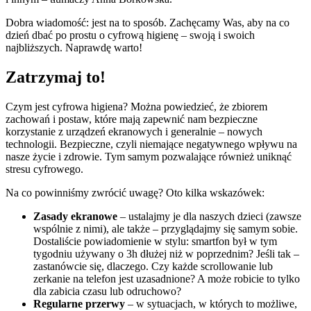
Dobra wiadomość: jest na to sposób. Zachęcamy Was, aby na co
dzień dbać po prostu o cyfrową higienę – swoją i swoich
najbliższych. Naprawdę warto!
Zatrzymaj to!
Czym jest cyfrowa higiena? Można powiedzieć, że zbiorem
zachowań i postaw, które mają zapewnić nam bezpieczne
korzystanie z urządzeń ekranowych i generalnie – nowych
technologii. Bezpieczne, czyli niemające negatywnego wpływu na
nasze życie i zdrowie. Tym samym pozwalające również uniknąć
stresu cyfrowego.
Na co powinniśmy zwrócić uwagę? Oto kilka wskazówek:
Zasady ekranowe
– ustalajmy je dla naszych dzieci (zawsze
wspólnie z nimi), ale także – przyglądajmy się samym sobie.
Dostaliście powiadomienie w stylu: smartfon był w tym
tygodniu używany o 3h dłużej niż w poprzednim? Jeśli tak –
zastanówcie się, dlaczego. Czy każde scrollowanie lub
zerkanie na telefon jest uzasadnione? A może robicie to tylko
dla zabicia czasu lub odruchowo?
Regularne przerwy
– w sytuacjach, w których to możliwe,