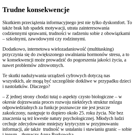
Trudne konsekwencje
Skutkiem przeciążenia informacyjnego jest nie tylko dyskomfort. To
także brak lub spadek motywacji, utrata zainteresowania
codziennymi sprawami, trudności w radzeniu sobie z obowiązkami
– szkolnymi, zawodowymi czy rodzinnymi.
Dodatkowo, internetowa wielozadaniowość (multitasking)
przyczynia się do zwiększonego uwalniania hormonów stresu, a to
w konsekwencji może prowadzić do pogorszenia jakości życia, a
nawet problemów zdrowotnych.
Te skutki nadużywania urządzeń cyfrowych dotyczą nas
wszystkich, ale mogą być szczególnie dotkliwe w przypadku dzieci
i nastolatków. Dlaczego?
– Z jednej strony chodzi tutaj o aspekty czysto biologiczne – w
okresie dojrzewania proces rozwoju niektórych struktur mózgu
odpowiedzialnych za funkcje poznawcze nie jest jeszcze
zakończony, następuje to dopiero około 25. roku życia. Nie bez
znaczenia są też kwestie natury psychologicznej. Młodych ludzi
cechuje zdecydowanie mniejszy krytycyzm w przyjmowaniu
informacji, ale także trudność w ustalaniu i stawianiu granic – sobie
i innym – tłumaczy Anna Borkowska.