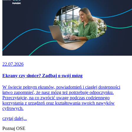
22.07.2026
Ekrany czy słońce? Zadbaj o swój mózg
W świecie pełnym ekranów, powiadomień i ciągłej dostępności
łatwo zapomnieć, że nasz mózg też potrzebuje odpoczynku.
Przeczytajcie, na co zwrócić uwagę podczas codziennego
korzystania z urządzeń oraz kształtowania swoich nawyków
cyfrowych.
czytaj dalej...
Poznaj OSE