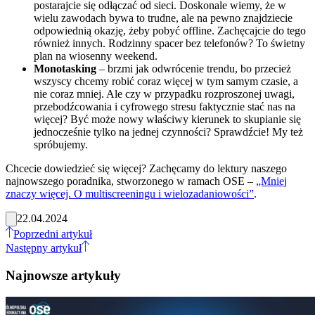
postarajcie się odłączać od sieci. Doskonale wiemy, że w
wielu zawodach bywa to trudne, ale na pewno znajdziecie
odpowiednią okazję, żeby pobyć offline. Zachęcajcie do tego
również innych. Rodzinny spacer bez telefonów? To świetny
plan na wiosenny weekend.
Monotasking
– brzmi jak odwrócenie trendu, bo przecież
wszyscy chcemy robić coraz więcej w tym samym czasie, a
nie coraz mniej. Ale czy w przypadku rozproszonej uwagi,
przebodźcowania i cyfrowego stresu faktycznie stać nas na
więcej? Być może nowy właściwy kierunek to skupianie się
jednocześnie tylko na jednej czynności? Sprawdźcie! My też
spróbujemy.
Chcecie dowiedzieć się więcej? Zachęcamy do lektury naszego
najnowszego poradnika, stworzonego w ramach OSE –
„Mniej
znaczy więcej. O multiscreeningu i wielozadaniowości”
.
22.04.2024
Poprzedni artykuł
Następny artykuł
Najnowsze artykuły