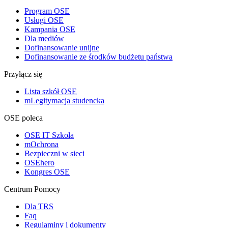
Program OSE
Usługi OSE
Kampania OSE
Dla mediów
Dofinansowanie unijne
Dofinansowanie ze środków budżetu państwa
Przyłącz się
Lista szkół OSE
mLegitymacja studencka
OSE poleca
OSE IT Szkoła
mOchrona
Bezpieczni w sieci
OSEhero
Kongres OSE
Centrum Pomocy
Dla TRS
Faq
Regulaminy i dokumenty