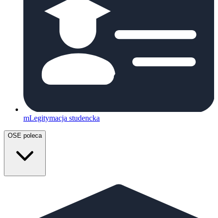
mLegitymacja studencka
OSE poleca