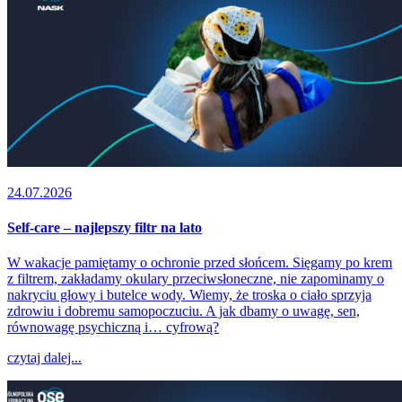
24.07.2026
Self-care – najlepszy filtr na lato
W wakacje pamiętamy o ochronie przed słońcem. Sięgamy po krem
z filtrem, zakładamy okulary przeciwsłoneczne, nie zapominamy o
nakryciu głowy i butelce wody. Wiemy, że troska o ciało sprzyja
zdrowiu i dobremu samopoczuciu. A jak dbamy o uwagę, sen,
równowagę psychiczną i… cyfrową?
czytaj dalej...