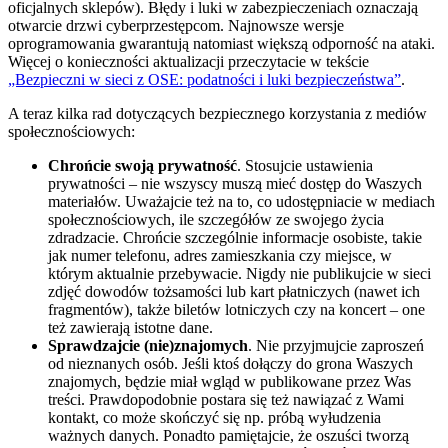
oficjalnych sklepów). Błędy i luki w zabezpieczeniach oznaczają
otwarcie drzwi cyberprzestępcom. Najnowsze wersje
oprogramowania gwarantują natomiast większą odporność na ataki.
Więcej o konieczności aktualizacji przeczytacie w tekście
„Bezpieczni w sieci z OSE: podatności i luki bezpieczeństwa”
.
A teraz kilka rad dotyczących bezpiecznego korzystania z mediów
społecznościowych:
Chrońcie swoją prywatność
. Stosujcie ustawienia
prywatności – nie wszyscy muszą mieć dostęp do Waszych
materiałów. Uważajcie też na to, co udostępniacie w mediach
społecznościowych, ile szczegółów ze swojego życia
zdradzacie. Chrońcie szczególnie informacje osobiste, takie
jak numer telefonu, adres zamieszkania czy miejsce, w
którym aktualnie przebywacie. Nigdy nie publikujcie w sieci
zdjęć dowodów tożsamości lub kart płatniczych (nawet ich
fragmentów), także biletów lotniczych czy na koncert – one
też zawierają istotne dane.
Sprawdzajcie (nie)znajomych
. Nie przyjmujcie zaproszeń
od nieznanych osób. Jeśli ktoś dołączy do grona Waszych
znajomych, będzie miał wgląd w publikowane przez Was
treści. Prawdopodobnie postara się też nawiązać z Wami
kontakt, co może skończyć się np. próbą wyłudzenia
ważnych danych. Ponadto pamiętajcie, że oszuści tworzą