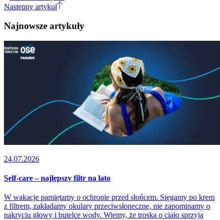
Następny artykuł
Najnowsze artykuły
24.07.2026
Self-care – najlepszy filtr na lato
W wakacje pamiętamy o ochronie przed słońcem. Sięgamy po krem
z filtrem, zakładamy okulary przeciwsłoneczne, nie zapominamy o
nakryciu głowy i butelce wody. Wiemy, że troska o ciało sprzyja