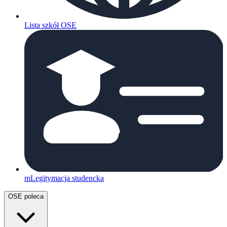
Lista szkół OSE
mLegitymacja studencka
OSE poleca