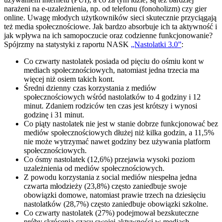
narażeni na e-uzależnienia, np. od telefonu (fonoholizm) czy gier
online. Uwagę młodych użytkowników sieci skutecznie przyciągają
też media społecznościowe. Jak bardzo absorbuje ich ta aktywność i
jak wpływa na ich samopoczucie oraz codzienne funkcjonowanie?
Spójrzmy na statystyki z raportu NASK
„Nastolatki 3.0”
:
Co czwarty nastolatek posiada od pięciu do ośmiu kont w
mediach społecznościowych, natomiast jedna trzecia ma
więcej niż osiem takich kont.
Średni dzienny czas korzystania z mediów
społecznościowych wśród nastolatków to 4 godziny i 12
minut. Zdaniem rodziców ten czas jest krótszy i wynosi
godzinę i 31 minut.
Co piąty nastolatek nie jest w stanie dobrze funkcjonować bez
mediów społecznościowych dłużej niż kilka godzin, a 11,5%
nie może wytrzymać nawet godziny bez używania platform
społecznościowych.
Co ósmy nastolatek (12,6%) przejawia wysoki poziom
uzależnienia od mediów społecznościowych.
Z powodu korzystania z social mediów niespełna jedna
czwarta młodzieży (23,8%) często zaniedbuje swoje
obowiązki domowe, natomiast prawie trzech na dziesięciu
nastolatków (28,7%) często zaniedbuje obowiązki szkolne.
Co czwarty nastolatek (27%) podejmował bezskuteczne
próby skrócenia czasu swojej aktywności w mediach