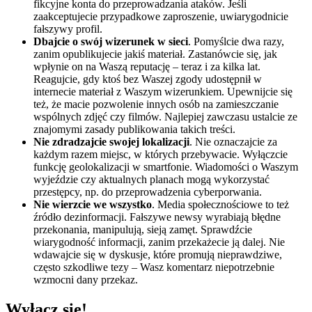
fikcyjne konta do przeprowadzania ataków. Jeśli
zaakceptujecie przypadkowe zaproszenie, uwiarygodnicie
fałszywy profil.
Dbajcie o swój wizerunek w sieci
. Pomyślcie dwa razy,
zanim opublikujecie jakiś materiał. Zastanówcie się, jak
wpłynie on na Waszą reputację – teraz i za kilka lat.
Reagujcie, gdy ktoś bez Waszej zgody udostępnił w
internecie materiał z Waszym wizerunkiem. Upewnijcie się
też, że macie pozwolenie innych osób na zamieszczanie
wspólnych zdjęć czy filmów. Najlepiej zawczasu ustalcie ze
znajomymi zasady publikowania takich treści.
Nie zdradzajcie swojej lokalizacji
. Nie oznaczajcie za
każdym razem miejsc, w których przebywacie. Wyłączcie
funkcję geolokalizacji w smartfonie. Wiadomości o Waszym
wyjeździe czy aktualnych planach mogą wykorzystać
przestępcy, np. do przeprowadzenia cyberporwania.
Nie wierzcie we wszystko
. Media społecznościowe to też
źródło dezinformacji. Fałszywe newsy wyrabiają błędne
przekonania, manipulują, sieją zamęt. Sprawdźcie
wiarygodność informacji, zanim przekażecie ją dalej. Nie
wdawajcie się w dyskusje, które promują nieprawdziwe,
często szkodliwe tezy – Wasz komentarz niepotrzebnie
wzmocni dany przekaz.
Wyłącz się!