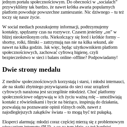
jednym portalu społecznościowym. Do obecności w „socialach”
przywykliśmy tak bardzo, że nawet krótka awaria popularnych
platform powoduje powszechne zamieszanie. Nic dziwnego – tu też
toczy się nasze życie.
W social mediach poszukujemy informacji, podtrzymujemy
kontakty, spędzamy czas na rozrywce. Czasem jesteśmy „on” w
bliżej nieokreślonym celu. Niekończący się feed i krótkie formy –
shortsy, rolki, filmiki – zatrzymują nas nie na kilka sekund, ale
nawet na kilka godzin. Jak więc, będąc użytkownikiem platform
społecznościowych, zachować cyfrową higienę, czyli
bezpieczeństwo w sieci i balans online–offline? Podpowiadamy!
Dwie strony medalu
Z mediów społecznościowych korzystają i starsi, i młodsi internauci,
ale na skutki zbytniego przywiązania do sieci oraz urządzeń
cyfrowych narażona jest szczególnie młodzież. Choć platformy
społecznościowe odgrywają w ich życiu ważną rolę – umożliwiają
kontakt z rówieśnikami i bycie na bieżąco, inspirują do działania,
pozwalają na poznawanie opinii różnych osób, nawet z
najodleglejszych zakątków świata – to mogą być też pułapką.
Eksperci alarmują: młodzi coraz częściej mierzą się z problemowym
używaniem internetu (PUI), a co za tym idzie, są też bardziej