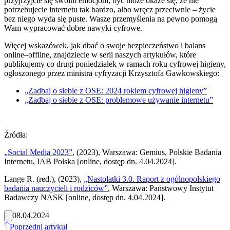
przyjrzyjcie się swoim emocjom, być może okaże się, że nie
potrzebujecie internetu tak bardzo, albo wręcz przeciwnie – życie
bez niego wyda się puste. Wasze przemyślenia na pewno pomogą
Wam wypracować dobre nawyki cyfrowe.
Więcej wskazówek, jak dbać o swoje bezpieczeństwo i balans
online–offline, znajdziecie w serii naszych artykułów, które
publikujemy co drugi poniedziałek w ramach roku cyfrowej higieny,
ogłoszonego przez ministra cyfryzacji Krzysztofa Gawkowskiego:
„Zadbaj o siebie z OSE: 2024 rokiem cyfrowej higieny”
„Zadbaj o siebie z OSE: problemowe używanie internetu”
Źródła:
„Social Media 2023”
, (2023), Warszawa: Gemius, Polskie Badania
Internetu, IAB Polska [online, dostęp dn. 4.04.2024].
Lange R. (red.), (2023),
„Nastolatki 3.0. Raport z ogólnopolskiego
badania nauczycieli i rodziców”
, Warszawa: Państwowy
Instytut
Badawczy NASK [online, dostęp dn. 4.04.2024].
08.04.2024
Poprzedni artykuł