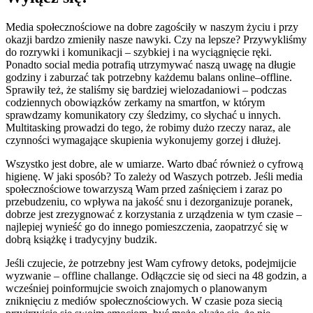
Media społecznościowe na dobre zagościły w naszym życiu i przy
okazji bardzo zmieniły nasze nawyki. Czy na lepsze? Przywykliśmy
do rozrywki i komunikacji – szybkiej i na wyciągnięcie ręki.
Ponadto social media potrafią utrzymywać naszą uwagę na długie
godziny i zaburzać tak potrzebny każdemu balans online–offline.
Sprawiły też, że staliśmy się bardziej wielozadaniowi – podczas
codziennych obowiązków zerkamy na smartfon, w którym
sprawdzamy komunikatory czy śledzimy, co słychać u innych.
Multitasking prowadzi do tego, że robimy dużo rzeczy naraz, ale
czynności wymagające skupienia wykonujemy gorzej i dłużej.
Wszystko jest dobre, ale w umiarze. Warto dbać również o cyfrową
higienę. W jaki sposób? To zależy od Waszych potrzeb. Jeśli media
społecznościowe towarzyszą Wam przed zaśnięciem i zaraz po
przebudzeniu, co wpływa na jakość snu i dezorganizuje poranek,
dobrze jest zrezygnować z korzystania z urządzenia w tym czasie –
najlepiej wynieść go do innego pomieszczenia, zaopatrzyć się w
dobrą książkę i tradycyjny budzik.
Jeśli czujecie, że potrzebny jest Wam cyfrowy detoks, podejmijcie
wyzwanie – offline challange. Odłączcie się od sieci na 48 godzin, a
wcześniej poinformujcie swoich znajomych o planowanym
zniknięciu z mediów społecznościowych. W czasie poza siecią