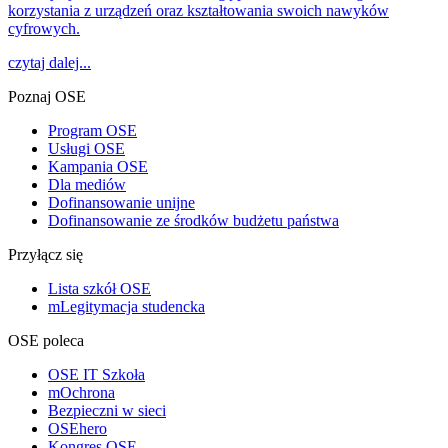
korzystania z urządzeń oraz kształtowania swoich nawyków
cyfrowych.
czytaj dalej...
Poznaj OSE
Program OSE
Usługi OSE
Kampania OSE
Dla mediów
Dofinansowanie unijne
Dofinansowanie ze środków budżetu państwa
Przyłącz się
Lista szkół OSE
mLegitymacja studencka
OSE poleca
OSE IT Szkoła
mOchrona
Bezpieczni w sieci
OSEhero
Kongres OSE