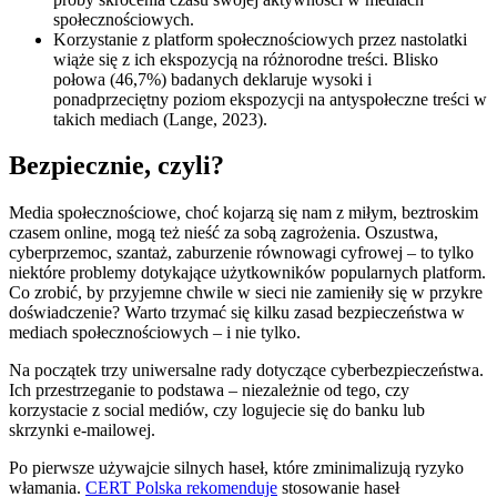
społecznościowych.
Korzystanie z platform społecznościowych przez nastolatki
wiąże się z ich ekspozycją na różnorodne treści. Blisko
połowa (46,7%) badanych deklaruje wysoki i
ponadprzeciętny poziom ekspozycji na antyspołeczne treści w
takich mediach (Lange, 2023).
Bezpiecznie, czyli?
Media społecznościowe, choć kojarzą się nam z miłym, beztroskim
czasem online, mogą też nieść za sobą zagrożenia. Oszustwa,
cyberprzemoc, szantaż, zaburzenie równowagi cyfrowej – to tylko
niektóre problemy dotykające użytkowników popularnych platform.
Co zrobić, by przyjemne chwile w sieci nie zamieniły się w przykre
doświadczenie? Warto trzymać się kilku zasad bezpieczeństwa w
mediach społecznościowych – i nie tylko.
Na początek trzy uniwersalne rady dotyczące cyberbezpieczeństwa.
Ich przestrzeganie to podstawa – niezależnie od tego, czy
korzystacie z social mediów, czy logujecie się do banku lub
skrzynki e-mailowej.
Po pierwsze używajcie silnych haseł, które zminimalizują ryzyko
włamania.
CERT Polska rekomenduje
stosowanie haseł