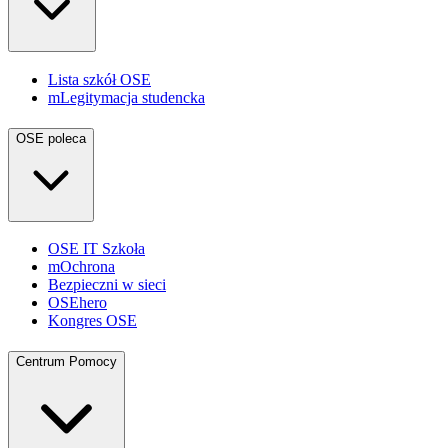
Lista szkół OSE
mLegitymacja studencka
OSE poleca
OSE IT Szkoła
mOchrona
Bezpieczni w sieci
OSEhero
Kongres OSE
Centrum Pomocy