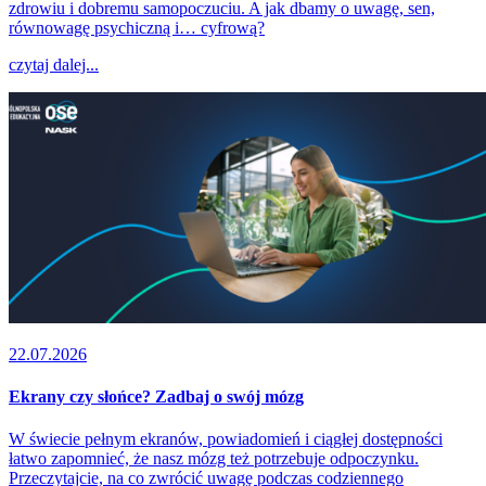
zdrowiu i dobremu samopoczuciu. A jak dbamy o uwagę, sen,
równowagę psychiczną i… cyfrową?
czytaj dalej...
22.07.2026
Ekrany czy słońce? Zadbaj o swój mózg
W świecie pełnym ekranów, powiadomień i ciągłej dostępności
łatwo zapomnieć, że nasz mózg też potrzebuje odpoczynku.
Przeczytajcie, na co zwrócić uwagę podczas codziennego