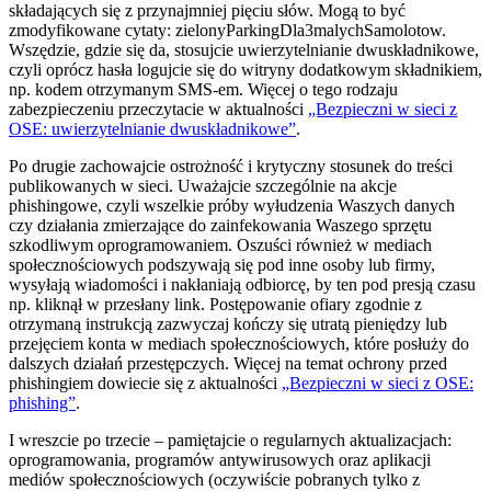
składających się z przynajmniej pięciu słów. Mogą to być
zmodyfikowane cytaty: zielonyParkingDla3malychSamolotow.
Wszędzie, gdzie się da, stosujcie uwierzytelnianie dwuskładnikowe,
czyli oprócz hasła logujcie się do witryny dodatkowym składnikiem,
np. kodem otrzymanym SMS-em. Więcej o tego rodzaju
zabezpieczeniu przeczytacie w aktualności
„Bezpieczni w sieci z
OSE: uwierzytelnianie dwuskładnikowe”
.
Po drugie zachowajcie ostrożność i krytyczny stosunek do treści
publikowanych w sieci. Uważajcie szczególnie na akcje
phishingowe, czyli wszelkie próby wyłudzenia Waszych danych
czy działania zmierzające do zainfekowania Waszego sprzętu
szkodliwym oprogramowaniem. Oszuści również w mediach
społecznościowych podszywają się pod inne osoby lub firmy,
wysyłają wiadomości i nakłaniają odbiorcę, by ten pod presją czasu
np. kliknął w przesłany link. Postępowanie ofiary zgodnie z
otrzymaną instrukcją zazwyczaj kończy się utratą pieniędzy lub
przejęciem konta w mediach społecznościowych, które posłuży do
dalszych działań przestępczych. Więcej na temat ochrony przed
phishingiem dowiecie się z aktualności
„Bezpieczni w sieci z OSE:
phishing”
.
I wreszcie po trzecie – pamiętajcie o regularnych aktualizacjach:
oprogramowania, programów antywirusowych oraz aplikacji
mediów społecznościowych (oczywiście pobranych tylko z