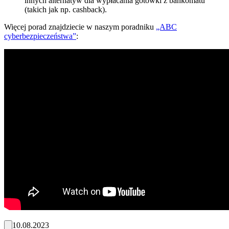
innych alternatyw dla wypłacania gotówki z bankomatu
(takich jak np. cashback).
Więcej porad znajdziecie w naszym poradniku
„ABC
cyberbezpieczeństwa”
:
10.08.2023