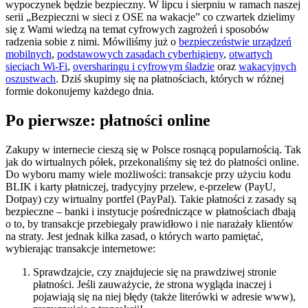
wypoczynek będzie bezpieczny. W lipcu i sierpniu w ramach naszej
serii „Bezpieczni w sieci z OSE na wakacje” co czwartek dzielimy
się z Wami wiedzą na temat cyfrowych zagrożeń i sposobów
radzenia sobie z nimi. Mówiliśmy już o
bezpieczeństwie urządzeń
mobilnych
,
podstawowych zasadach cyberhigieny
,
otwartych
sieciach Wi-Fi
,
oversharingu i cyfrowym śladzie
oraz
wakacyjnych
oszustwach
. Dziś skupimy się na płatnościach, których w różnej
formie dokonujemy każdego dnia.
Po pierwsze: płatności online
Zakupy w internecie cieszą się w Polsce rosnącą popularnością. Tak
jak do wirtualnych półek, przekonaliśmy się też do płatności online.
Do wyboru mamy wiele możliwości: transakcje przy użyciu kodu
BLIK i karty płatniczej, tradycyjny przelew, e-przelew (PayU,
Dotpay) czy wirtualny portfel (PayPal). Takie płatności z zasady są
bezpieczne – banki i instytucje pośredniczące w płatnościach dbają
o to, by transakcje przebiegały prawidłowo i nie narażały klientów
na straty. Jest jednak kilka zasad, o których warto pamiętać,
wybierając transakcje internetowe:
Sprawdzajcie, czy znajdujecie się na prawdziwej stronie
płatności. Jeśli zauważycie, że strona wygląda inaczej i
pojawiają się na niej błędy (także literówki w adresie www),