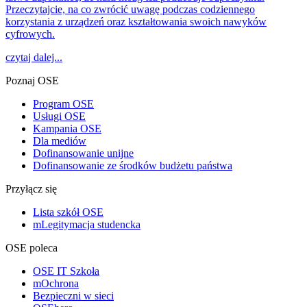
Przeczytajcie, na co zwrócić uwagę podczas codziennego
korzystania z urządzeń oraz kształtowania swoich nawyków
cyfrowych.
czytaj dalej...
Poznaj OSE
Program OSE
Usługi OSE
Kampania OSE
Dla mediów
Dofinansowanie unijne
Dofinansowanie ze środków budżetu państwa
Przyłącz się
Lista szkół OSE
mLegitymacja studencka
OSE poleca
OSE IT Szkoła
mOchrona
Bezpieczni w sieci