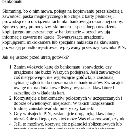
bankomatu.
Skimming, bo o nim mowa, polega na kopiowaniu przez złodzieja
zawartości paska magnetycznego lub chipa z karty płatniczej,
prowadzące do obciążenia rachunku bankowego okradanej osoby.
Sprawcy przy pomocy tzw. skimmera – specjalnego urządzenia
kopiującego umieszczanego w bankomacie – przechwytują
informacje zawarte na karcie. Towarzysząca urządzeniu
kopiującemu mikrokamera lub specjalna nakładka na klawiaturę
pozwalają ponadto rejestrować wpisywany przez użytkownika PIN.
Jak się ustrzec przed utratą gotówki?
Zanim włożycie kartę do bankomatu, sprawdźcie, czy
urządzenie nie budzi Waszych podejrzeń. Jeśli zauważycie
coś nietypowego, nie wypłacajcie gotówki, a zaistniałą
sytuację zgłoście do operatora sieci bankomatów. Zwracajcie
uwagę np. na dodatkowe listwy, wystającą klawiaturę i
szczelinę do wkładania kart.
Korzystajcie z bankomatów położonych w uczęszczanych i
dobrze oświetlonych miejscach. W takich urządzeniach
trudniej zainstalować skimmery czy kamerki.
Gdy wpisujecie PIN, zasłaniajcie drugą ręką klawiaturę –
niezależnie od tego, czy ktoś może Was obserwować, czy nie.
Jeśli to możliwe, korzystajcie z płatności zbliżeniowych lub