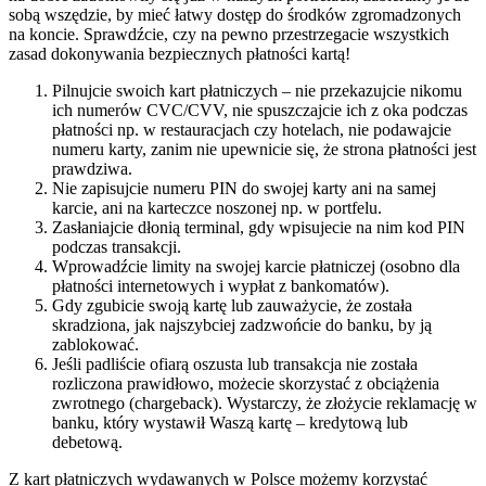
sobą wszędzie, by mieć łatwy dostęp do środków zgromadzonych
na koncie. Sprawdźcie, czy na pewno przestrzegacie wszystkich
zasad dokonywania bezpiecznych płatności kartą!
Pilnujcie swoich kart płatniczych – nie przekazujcie nikomu
ich numerów CVC/CVV, nie spuszczajcie ich z oka podczas
płatności np. w restauracjach czy hotelach, nie podawajcie
numeru karty, zanim nie upewnicie się, że strona płatności jest
prawdziwa.
Nie zapisujcie numeru PIN do swojej karty ani na samej
karcie, ani na karteczce noszonej np. w portfelu.
Zasłaniajcie dłonią terminal, gdy wpisujecie na nim kod PIN
podczas transakcji.
Wprowadźcie limity na swojej karcie płatniczej (osobno dla
płatności internetowych i wypłat z bankomatów).
Gdy zgubicie swoją kartę lub zauważycie, że została
skradziona, jak najszybciej zadzwońcie do banku, by ją
zablokować.
Jeśli padliście ofiarą oszusta lub transakcja nie została
rozliczona prawidłowo, możecie skorzystać z obciążenia
zwrotnego (chargeback). Wystarczy, że złożycie reklamację w
banku, który wystawił Waszą kartę – kredytową lub
debetową.
Z kart płatniczych wydawanych w Polsce możemy korzystać