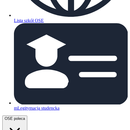
Lista szkół OSE
mLegitymacja studencka
OSE poleca