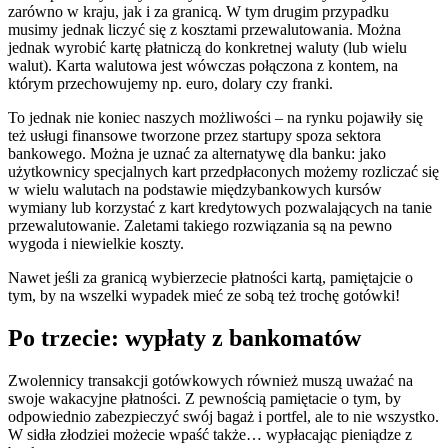
zarówno w kraju, jak i za granicą. W tym drugim przypadku
musimy jednak liczyć się z kosztami przewalutowania. Można
jednak wyrobić kartę płatniczą do konkretnej waluty (lub wielu
walut). Karta walutowa jest wówczas połączona z kontem, na
którym przechowujemy np. euro, dolary czy franki.
To jednak nie koniec naszych możliwości – na rynku pojawiły się
też usługi finansowe tworzone przez startupy spoza sektora
bankowego. Można je uznać za alternatywę dla banku: jako
użytkownicy specjalnych kart przedpłaconych możemy rozliczać się
w wielu walutach na podstawie międzybankowych kursów
wymiany lub korzystać z kart kredytowych pozwalających na tanie
przewalutowanie. Zaletami takiego rozwiązania są na pewno
wygoda i niewielkie koszty.
Nawet jeśli za granicą wybierzecie płatności kartą, pamiętajcie o
tym, by na wszelki wypadek mieć ze sobą też trochę gotówki!
Po trzecie: wypłaty z bankomatów
Zwolennicy transakcji gotówkowych również muszą uważać na
swoje wakacyjne płatności. Z pewnością pamiętacie o tym, by
odpowiednio zabezpieczyć swój bagaż i portfel, ale to nie wszystko.
W sidła złodziei możecie wpaść także… wypłacając pieniądze z