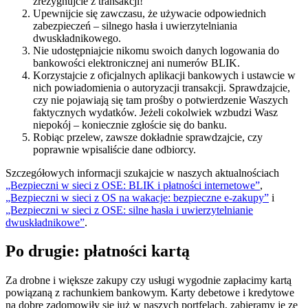
zrezygnujcie z transakcji!
Upewnijcie się zawczasu, że używacie odpowiednich
zabezpieczeń – silnego hasła i uwierzytelniania
dwuskładnikowego.
Nie udostępniajcie nikomu swoich danych logowania do
bankowości elektronicznej ani numerów BLIK.
Korzystajcie z oficjalnych aplikacji bankowych i ustawcie w
nich powiadomienia o autoryzacji transakcji. Sprawdzajcie,
czy nie pojawiają się tam prośby o potwierdzenie Waszych
faktycznych wydatków. Jeżeli cokolwiek wzbudzi Wasz
niepokój – koniecznie zgłoście się do banku.
Robiąc przelew, zawsze dokładnie sprawdzajcie, czy
poprawnie wpisaliście dane odbiorcy.
Szczegółowych informacji szukajcie w naszych aktualnościach
„Bezpieczni w sieci z OSE: BLIK i płatności internetowe”
,
„Bezpieczni w sieci z OS na wakacje: bezpieczne e-zakupy”
i
„Bezpieczni w sieci z OSE: silne hasła i uwierzytelnianie
dwuskładnikowe”
.
Po drugie: płatności kartą
Za drobne i większe zakupy czy usługi wygodnie zapłacimy kartą
powiązaną z rachunkiem bankowym. Karty debetowe i kredytowe
na dobre zadomowiły się już w naszych portfelach, zabieramy je ze