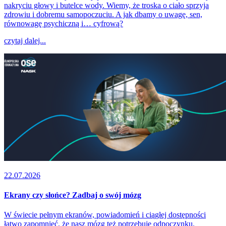
nakryciu głowy i butelce wody. Wiemy, że troska o ciało sprzyja
zdrowiu i dobremu samopoczuciu. A jak dbamy o uwagę, sen,
równowagę psychiczną i… cyfrową?
czytaj dalej...
22.07.2026
Ekrany czy słońce? Zadbaj o swój mózg
W świecie pełnym ekranów, powiadomień i ciągłej dostępności
łatwo zapomnieć, że nasz mózg też potrzebuje odpoczynku.