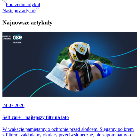
Poprzedni artykuł
Następny artykuł
Najnowsze artykuły
24.07.2026
Self-care – najlepszy filtr na lato
W wakacje pamiętamy o ochronie przed słońcem. Sięgamy po krem
z filtrem, zakładamy okulary przeciwsłoneczne, nie zapominamy o