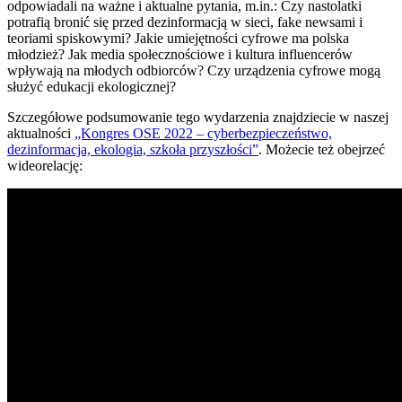
odpowiadali na ważne i aktualne pytania, m.in.: Czy nastolatki
potrafią bronić się przed dezinformacją w sieci, fake newsami i
teoriami spiskowymi? Jakie umiejętności cyfrowe ma polska
młodzież? Jak media społecznościowe i kultura influencerów
wpływają na młodych odbiorców? Czy urządzenia cyfrowe mogą
służyć edukacji ekologicznej?
Szczegółowe podsumowanie tego wydarzenia znajdziecie w naszej
aktualności
„Kongres OSE 2022 – cyberbezpieczeństwo,
dezinformacja, ekologia, szkoła przyszłości”
. Możecie też obejrzeć
wideorelację: