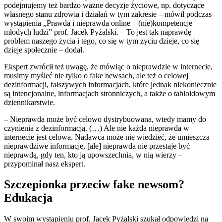
podejmujemy też bardzo ważne decyzje życiowe, np. dotyczące
własnego stanu zdrowia i działań w tym zakresie – mówił podczas
wystąpienia „Prawda i nieprawda online – (nie)kompetencje
młodych ludzi” prof. Jacek Pyżalski. – To jest tak naprawdę
problem naszego życia i tego, co się w tym życiu dzieje, co się
dzieje społecznie – dodał.
Ekspert zwrócił też uwagę, że mówiąc o nieprawdzie w internecie,
musimy myśleć nie tylko o fake newsach, ale też o celowej
dezinformacji, fałszywych informacjach, które jednak niekoniecznie
są intencjonalne, informacjach stronniczych, a także o tabloidowym
dziennikarstwie.
– Nieprawda może być celowo dystrybuowana, wtedy mamy do
czynienia z dezinformacją. (…) Ale nie każda nieprawda w
internecie jest celowa. Nadawca może nie wiedzieć, że umieszcza
nieprawdziwe informacje, [ale] nieprawda nie przestaje być
nieprawdą, gdy ten, kto ją upowszechnia, w nią wierzy –
przypominał nasz ekspert.
Szczepionka przeciw fake newsom?
Edukacja
W swoim wystąpieniu prof. Jacek Pyżalski szukał odpowiedzi na