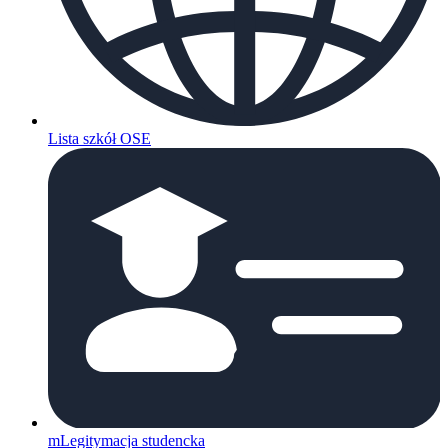
Lista szkół OSE
mLegitymacja studencka