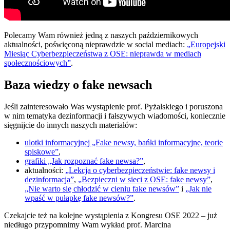
Polecamy Wam również jedną z naszych październikowych
aktualności, poświęconą nieprawdzie w social mediach:
„Europejski
Miesiąc Cyberbezpieczeństwa z OSE: nieprawda w mediach
społecznościowych”
.
Baza wiedzy o fake newsach
Jeśli zainteresowało Was wystąpienie prof. Pyżalskiego i poruszona
w nim tematyka dezinformacji i fałszywych wiadomości, koniecznie
sięgnijcie do innych naszych materiałów:
ulotki informacyjnej „Fake newsy, bańki informacyjne, teorie
spiskowe”
,
grafiki „Jak rozpoznać fake newsa?”
,
aktualności:
„Lekcja o cyberbezpieczeństwie: fake newsy i
dezinformacja”
,
„Bezpieczni w sieci z OSE: fake newsy”
,
„Nie warto się chłodzić w cieniu fake newsów”
i
„Jak nie
wpaść w pułapkę fake newsów?”
.
Czekajcie też na kolejne wystąpienia z Kongresu OSE 2022 – już
niedługo przypomnimy Wam wykład prof. Marcina