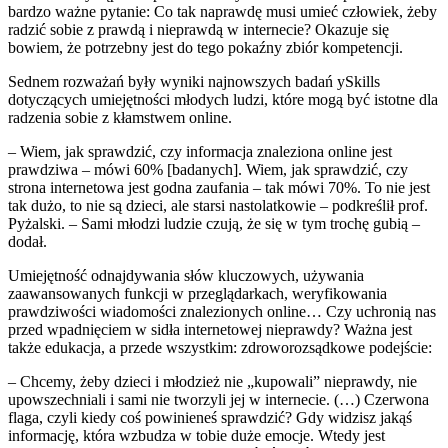
bardzo ważne pytanie: Co tak naprawdę musi umieć człowiek, żeby
radzić sobie z prawdą i nieprawdą w internecie? Okazuje się
bowiem, że potrzebny jest do tego pokaźny zbiór kompetencji.
Sednem rozważań były wyniki najnowszych badań ySkills
dotyczących umiejętności młodych ludzi, które mogą być istotne dla
radzenia sobie z kłamstwem online.
– Wiem, jak sprawdzić, czy informacja znaleziona online jest
prawdziwa – mówi 60% [badanych]. Wiem, jak sprawdzić, czy
strona internetowa jest godna zaufania – tak mówi 70%. To nie jest
tak dużo, to nie są dzieci, ale starsi nastolatkowie – podkreślił prof.
Pyżalski. – Sami młodzi ludzie czują, że się w tym trochę gubią –
dodał.
Umiejętność odnajdywania słów kluczowych, używania
zaawansowanych funkcji w przeglądarkach, weryfikowania
prawdziwości wiadomości znalezionych online… Czy uchronią nas
przed wpadnięciem w sidła internetowej nieprawdy? Ważna jest
także edukacja, a przede wszystkim: zdroworozsądkowe podejście:
– Chcemy, żeby dzieci i młodzież nie „kupowali” nieprawdy, nie
upowszechniali i sami nie tworzyli jej w internecie. (…) Czerwona
flaga, czyli kiedy coś powinieneś sprawdzić? Gdy widzisz jakąś
informację, która wzbudza w tobie duże emocje. Wtedy jest