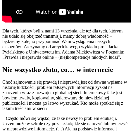
Dla tych, którzy byli z nami 13 września, ale też dla tych, którym
nie udało się obejrzeć transmisji, mamy dobrą wiadomość –
będziemy kolejno przypominać Wam wystąpienia naszych
ekspertów. Zaczynamy od arcyciekawego wykładu prof. Jacka
Pyżalskiego z Uniwersytetu im. Adama Mickiewicza w Poznaniu:
„Prawda i nieprawda online – (nie)kompetencje młodych ludzi”.
Nie wszystko złoto, co… w internecie
Choć zajmowanie się prawdą i nieprawdą jest od dawna wpisane w
historię ludzkości, problem fałszywych informacji zyskał na
znaczeniu wraz z rozwojem globalnej sieci. Internetowy fake jest
bowiem trwały, kopiowalny, skierowany do niewidzialnej
publiczności i można go łatwo wyszukać. Kto może spotkać się z
takimi treściami w sieci?
– Często mówi się wąsko, że fake newsy to problem edukacji.
Uczeń może w szkole czy poza szkołą źle się nauczyć lub uwierzyć
w nieprawdziwe informacje. (…) Ale na podstawie informacji