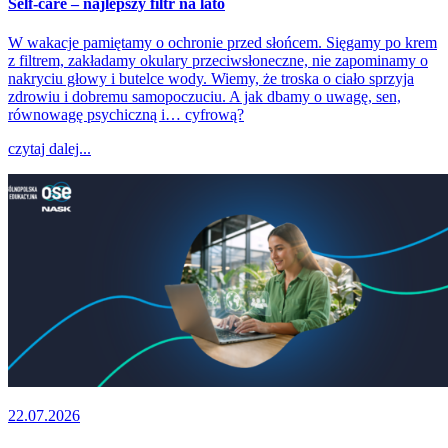
Self-care – najlepszy filtr na lato
W wakacje pamiętamy o ochronie przed słońcem. Sięgamy po krem
z filtrem, zakładamy okulary przeciwsłoneczne, nie zapominamy o
nakryciu głowy i butelce wody. Wiemy, że troska o ciało sprzyja
zdrowiu i dobremu samopoczuciu. A jak dbamy o uwagę, sen,
równowagę psychiczną i… cyfrową?
czytaj dalej...
22.07.2026