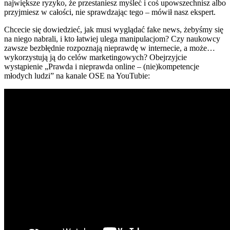
największe ryzyko, że przestaniesz myśleć i coś upowszechnisz albo
przyjmiesz w całości, nie sprawdzając tego – mówił nasz ekspert.
Chcecie się dowiedzieć, jak musi wyglądać fake news, żebyśmy się
na niego nabrali, i kto łatwiej ulega manipulacjom? Czy naukowcy
zawsze bezbłędnie rozpoznają nieprawdę w internecie, a może…
wykorzystują ją do celów marketingowych? Obejrzyjcie
wystąpienie „Prawda i nieprawda online – (nie)kompetencje
młodych ludzi” na kanale OSE na YouTubie: