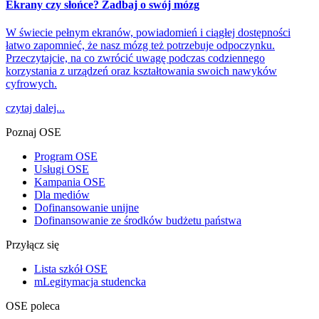
Ekrany czy słońce? Zadbaj o swój mózg
W świecie pełnym ekranów, powiadomień i ciągłej dostępności
łatwo zapomnieć, że nasz mózg też potrzebuje odpoczynku.
Przeczytajcie, na co zwrócić uwagę podczas codziennego
korzystania z urządzeń oraz kształtowania swoich nawyków
cyfrowych.
czytaj dalej...
Poznaj OSE
Program OSE
Usługi OSE
Kampania OSE
Dla mediów
Dofinansowanie unijne
Dofinansowanie ze środków budżetu państwa
Przyłącz się
Lista szkół OSE
mLegitymacja studencka
OSE poleca