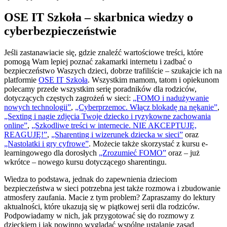
OSE IT Szkoła – skarbnica wiedzy o
cyberbezpieczeństwie
Jeśli zastanawiacie się, gdzie znaleźć wartościowe treści, które
pomogą Wam lepiej poznać zakamarki internetu i zadbać o
bezpieczeństwo Waszych dzieci, dobrze trafiliście – szukajcie ich na
platformie
OSE IT Szkoła
. Wszystkim mamom, tatom i opiekunom
polecamy przede wszystkim serię poradników dla rodziców,
dotyczących częstych zagrożeń w sieci:
„FOMO i nadużywanie
nowych technologii”
,
„Cyberprzemoc. Włącz blokadę na nękanie”
,
„Sexting i nagie zdjęcia Twoje dziecko i ryzykowne zachowania
online”
,
„Szkodliwe treści w internecie. NIE AKCEPTUJĘ,
REAGUJĘ!”
,
„Sharenting i wizerunek dziecka w sieci”
oraz
„Nastolatki i gry cyfrowe”
. Możecie także skorzystać z kursu e-
learningowego dla dorosłych
„Zrozumieć FOMO”
oraz – już
wkrótce – nowego kursu dotyczącego sharentingu.
Wiedza to podstawa, jednak do zapewnienia dzieciom
bezpieczeństwa w sieci potrzebna jest także rozmowa i zbudowanie
atmosfery zaufania. Macie z tym problem? Zapraszamy do lektury
aktualności, które ukazują się w piątkowej serii dla rodziców.
Podpowiadamy w nich, jak przygotować się do rozmowy z
dzieckiem i jak powinno wyglądać wspólne ustalanie zasad