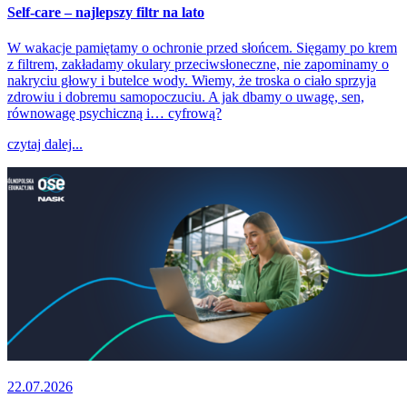
Self-care – najlepszy filtr na lato
W wakacje pamiętamy o ochronie przed słońcem. Sięgamy po krem
z filtrem, zakładamy okulary przeciwsłoneczne, nie zapominamy o
nakryciu głowy i butelce wody. Wiemy, że troska o ciało sprzyja
zdrowiu i dobremu samopoczuciu. A jak dbamy o uwagę, sen,
równowagę psychiczną i… cyfrową?
czytaj dalej...
22.07.2026