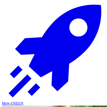
Moje OSE
EN