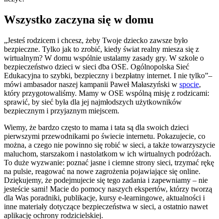
Wszystko zaczyna się w domu
„Jesteś rodzicem i chcesz, żeby Twoje dziecko zawsze było
bezpieczne. Tylko jak to zrobić, kiedy świat realny miesza się z
wirtualnym? W domu wspólnie ustalamy zasady gry. W szkole o
bezpieczeństwo dzieci w sieci dba OSE. Ogólnopolska Sieć
Edukacyjna to szybki, bezpieczny i bezpłatny internet. I nie tylko”–
mówi ambasador naszej kampanii Paweł Małaszyński w
spocie
,
który przygotowaliśmy. Mamy w OSE wspólną misję z rodzicami:
sprawić, by sieć była dla jej najmłodszych użytkowników
bezpiecznym i przyjaznym miejscem.
Wiemy, że bardzo często to mama i tata są dla swoich dzieci
pierwszymi przewodnikami po świecie internetu. Pokazujecie, co
można, a czego nie powinno się robić w sieci, a także towarzyszycie
maluchom, starszakom i nastolatkom w ich wirtualnych podróżach.
To duże wyzwanie: poznać jasne i ciemne strony sieci, trzymać rękę
na pulsie, reagować na nowe zagrożenia pojawiające się online.
Dziękujemy, że podejmujecie się tego zadania i zapewniamy – nie
jesteście sami! Macie do pomocy naszych ekspertów, którzy tworzą
dla Was poradniki, publikacje, kursy e-learningowe, aktualności i
inne materiały dotyczące bezpieczeństwa w sieci, a ostatnio nawet
aplikację ochrony rodzicielskiej.