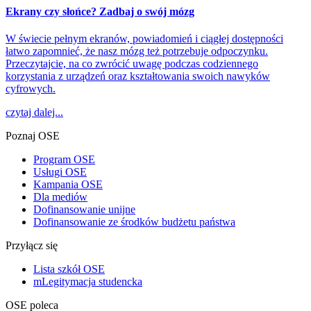
Ekrany czy słońce? Zadbaj o swój mózg
W świecie pełnym ekranów, powiadomień i ciągłej dostępności
łatwo zapomnieć, że nasz mózg też potrzebuje odpoczynku.
Przeczytajcie, na co zwrócić uwagę podczas codziennego
korzystania z urządzeń oraz kształtowania swoich nawyków
cyfrowych.
czytaj dalej...
Poznaj OSE
Program OSE
Usługi OSE
Kampania OSE
Dla mediów
Dofinansowanie unijne
Dofinansowanie ze środków budżetu państwa
Przyłącz się
Lista szkół OSE
mLegitymacja studencka
OSE poleca