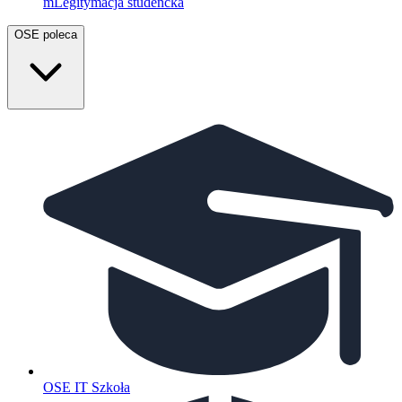
mLegitymacja studencka
OSE poleca
OSE IT Szkoła