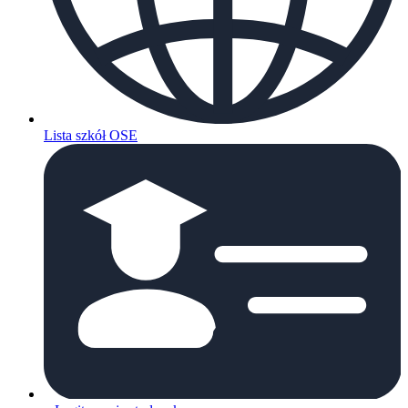
Lista szkół OSE