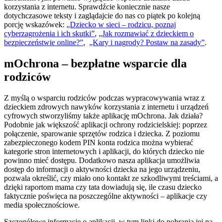
korzystania z internetu. Sprawdźcie koniecznie nasze
dotychczasowe teksty i zaglądajcie do nas co piątek po kolejną
porcję wskazówek:
„Dziecko w sieci – rodzicu, poznaj
cyberzagrożenia i ich skutki”
,
„Jak rozmawiać z dzieckiem o
bezpieczeństwie online?”
,
„Kary i nagrody? Postaw na zasady”
.
mOchrona – bezpłatne wsparcie dla
rodziców
Z myślą o wsparciu rodziców podczas wypracowywania wraz z
dzieckiem zdrowych nawyków korzystania z internetu i urządzeń
cyfrowych stworzyliśmy także aplikację mOchrona. Jak działa?
Podobnie jak większość aplikacji ochrony rodzicielskiej: poprzez
połączenie, sparowanie sprzętów rodzica i dziecka. Z poziomu
zabezpieczonego kodem PIN konta rodzica można wybierać
kategorie stron internetowych i aplikacji, do których dziecko nie
powinno mieć dostępu. Dodatkowo nasza aplikacja umożliwia
dostęp do informacji o aktywności dziecka na jego urządzeniu,
pozwala określić, czy miało ono kontakt ze szkodliwymi treściami, a
dzięki raportom mama czy tata dowiadują się, ile czasu dziecko
faktycznie poświęca na poszczególne aktywności – aplikacje czy
media społecznościowe.
Szczegółowe informacje o aplikacji, w tym linki do pobrania jej na