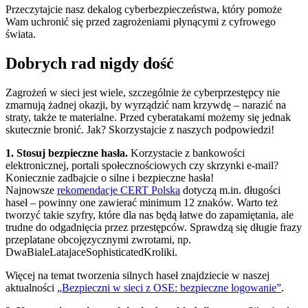
Przeczytajcie nasz dekalog cyberbezpieczeństwa, który pomoże
Wam uchronić się przed zagrożeniami płynącymi z cyfrowego
świata.
Dobrych rad nigdy dość
Zagrożeń w sieci jest wiele, szczególnie że cyberprzestępcy nie
zmarnują żadnej okazji, by wyrządzić nam krzywdę – narazić na
straty, także te materialne. Przed cyberatakami możemy się jednak
skutecznie bronić. Jak? Skorzystajcie z naszych podpowiedzi!
1. Stosuj bezpieczne hasła.
Korzystacie z bankowości
elektronicznej, portali społecznościowych czy skrzynki e-mail?
Koniecznie zadbajcie o silne i bezpieczne hasła!
Najnowsze
rekomendacje CERT Polska
dotyczą m.in. długości
haseł – powinny one zawierać minimum 12 znaków. Warto też
tworzyć takie szyfry, które dla nas będą łatwe do zapamiętania, ale
trudne do odgadnięcia przez przestępców. Sprawdzą się długie frazy
przeplatane obcojęzycznymi zwrotami, np.
DwaBialeLatajaceSophisticatedKroliki.
Więcej na temat tworzenia silnych haseł znajdziecie w naszej
aktualności
„Bezpieczni w sieci z OSE: bezpieczne logowanie”
.