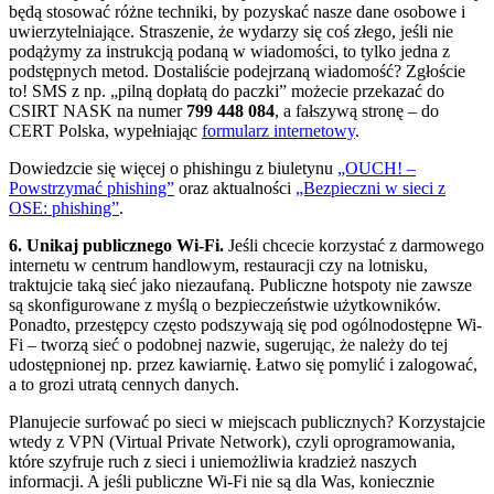
będą stosować różne techniki, by pozyskać nasze dane osobowe i
uwierzytelniające. Straszenie, że wydarzy się coś złego, jeśli nie
podążymy za instrukcją podaną w wiadomości, to tylko jedna z
podstępnych metod. Dostaliście podejrzaną wiadomość? Zgłoście
to! SMS z np. „pilną dopłatą do paczki” możecie przekazać do
CSIRT NASK na numer
799 448 084
, a fałszywą stronę – do
CERT Polska, wypełniając
formularz internetowy
.
Dowiedzcie się więcej o phishingu z biuletynu
„OUCH! –
Powstrzymać phishing”
oraz aktualności
„Bezpieczni w sieci z
OSE: phishing”
.
6. Unikaj publicznego Wi-Fi.
Jeśli chcecie korzystać z darmowego
internetu w centrum handlowym, restauracji czy na lotnisku,
traktujcie taką sieć jako niezaufaną. Publiczne hotspoty nie zawsze
są skonfigurowane z myślą o bezpieczeństwie użytkowników.
Ponadto, przestępcy często podszywają się pod ogólnodostępne Wi-
Fi – tworzą sieć o podobnej nazwie, sugerując, że należy do tej
udostępnionej np. przez kawiarnię. Łatwo się pomylić i zalogować,
a to grozi utratą cennych danych.
Planujecie surfować po sieci w miejscach publicznych? Korzystajcie
wtedy z VPN (Virtual Private Network), czyli oprogramowania,
które szyfruje ruch z sieci i uniemożliwia kradzież naszych
informacji. A jeśli publiczne Wi-Fi nie są dla Was, koniecznie