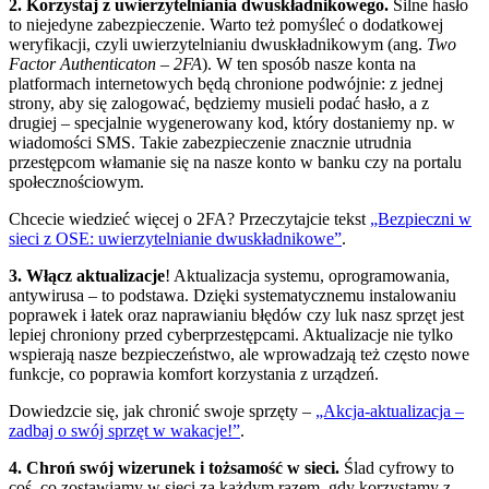
2. Korzystaj z uwierzytelniania dwuskładnikowego.
Silne hasło
to niejedyne zabezpieczenie. Warto też pomyśleć o dodatkowej
weryfikacji, czyli uwierzytelnianiu dwuskładnikowym (ang.
Two
Factor Authenticaton
–
2FA
). W ten sposób nasze konta na
platformach internetowych będą chronione podwójnie: z jednej
strony, aby się zalogować, będziemy musieli podać hasło, a z
drugiej – specjalnie wygenerowany kod, który dostaniemy np. w
wiadomości SMS. Takie zabezpieczenie znacznie utrudnia
przestępcom włamanie się na nasze konto w banku czy na portalu
społecznościowym.
Chcecie wiedzieć więcej o 2FA? Przeczytajcie tekst
„Bezpieczni w
sieci z OSE: uwierzytelnianie dwuskładnikowe”
.
3. Włącz aktualizacje
! Aktualizacja systemu, oprogramowania,
antywirusa – to podstawa. Dzięki systematycznemu instalowaniu
poprawek i łatek oraz naprawianiu błędów czy luk nasz sprzęt jest
lepiej chroniony przed cyberprzestępcami. Aktualizacje nie tylko
wspierają nasze bezpieczeństwo, ale wprowadzają też często nowe
funkcje, co poprawia komfort korzystania z urządzeń.
Dowiedzcie się, jak chronić swoje sprzęty –
„Akcja-aktualizacja –
zadbaj o swój sprzęt w wakacje!”
.
4. Chroń swój wizerunek i tożsamość w sieci.
Ślad cyfrowy to
coś, co zostawiamy w sieci za każdym razem, gdy korzystamy z