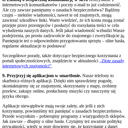
internetowych komunikatorów i poczty e-mail to już codzienność.
Ale czy zawsze pamiętamy o zasadach bezpieczeństwa? Bądźmy
czujni – niektóre wiadomości, nawet te od znajomych, mogą
zawierać szkodliwe linki. Warto wiedzieć, że ich konta mogą zostać
przejęte przez przestępców i posłużyć do rozsyłania treści w celu
wyłudzenia naszych danych. Jeśli jakaś wiadomość wzbudzi Wasze
podejrzenia, po prostu zadzwońcie do znajomego i zweryfikujcie ją.
Pamiętajcie też o odpowiednim przygotowaniu sprzętu – silne hasła,
regularne aktualizacje to podstawa!
Szczegółowe porady, także dotyczące bezpiecznego korzystania z
portali społecznościowych, znajdziecie w aktualności
„Złote zasady
internetowych znajomości”
.
9. Przyjrzyj się aplikacjom w smartfonie.
Nasze telefony to
skarbnica różnych aplikacji. Dzięki nim sprawdzimy pogodę,
skontaktujemy się ze znajomymi, skorzystamy z mapy, zrobimy
przelew, zakupy online, posłuchamy muzyki czy nauczymy się
języka obcego.
Aplikacje niewątpliwie mają swoje zalety, ale jeśli z nich
korzystamy, powinniśmy też pamiętać o zasadach bezpieczeństwa.
Przede wszystkim – pobierajmy programy z wiarygodnych sklepów.
Jak zawsze – dbajmy o silne hasła. Czytajmy też uważnie politykę
prywatności, wtedy w porę dowiemy się, że korzystanie z danej