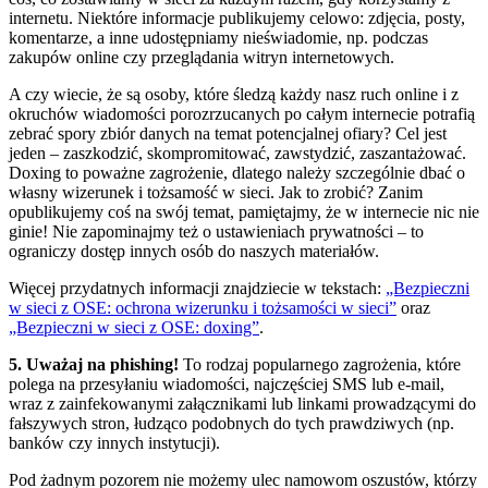
internetu. Niektóre informacje publikujemy celowo: zdjęcia, posty,
komentarze, a inne udostępniamy nieświadomie, np. podczas
zakupów online czy przeglądania witryn internetowych.
A czy wiecie, że są osoby, które śledzą każdy nasz ruch online i z
okruchów wiadomości porozrzucanych po całym internecie potrafią
zebrać spory zbiór danych na temat potencjalnej ofiary? Cel jest
jeden – zaszkodzić, skompromitować, zawstydzić, zaszantażować.
Doxing to poważne zagrożenie, dlatego należy szczególnie dbać o
własny wizerunek i tożsamość w sieci. Jak to zrobić? Zanim
opublikujemy coś na swój temat, pamiętajmy, że w internecie nic nie
ginie! Nie zapominajmy też o ustawieniach prywatności – to
ograniczy dostęp innych osób do naszych materiałów.
Więcej przydatnych informacji znajdziecie w tekstach:
„Bezpieczni
w sieci z OSE: ochrona wizerunku i tożsamości w sieci”
oraz
„Bezpieczni w sieci z OSE: doxing”
.
5. Uważaj na phishing!
To rodzaj popularnego zagrożenia, które
polega na przesyłaniu wiadomości, najczęściej SMS lub e-mail,
wraz z zainfekowanymi załącznikami lub linkami prowadzącymi do
fałszywych stron, łudząco podobnych do tych prawdziwych (np.
banków czy innych instytucji).
Pod żadnym pozorem nie możemy ulec namowom oszustów, którzy