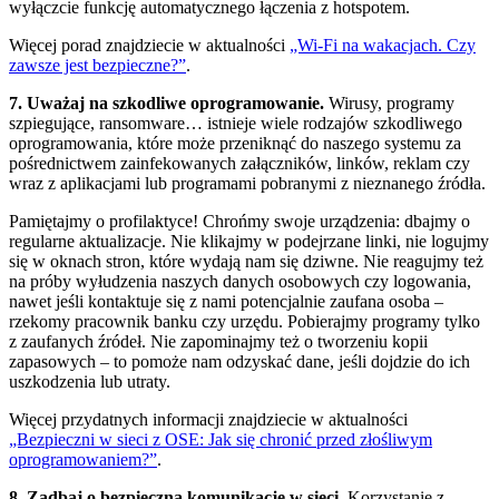
wyłączcie funkcję automatycznego łączenia z hotspotem.
Więcej porad znajdziecie w aktualności
„Wi-Fi na wakacjach. Czy
zawsze jest bezpieczne?”
.
7. Uważaj na szkodliwe oprogramowanie.
Wirusy, programy
szpiegujące, ransomware… istnieje wiele rodzajów szkodliwego
oprogramowania, które może przeniknąć do naszego systemu za
pośrednictwem zainfekowanych załączników, linków, reklam czy
wraz z aplikacjami lub programami pobranymi z nieznanego źródła.
Pamiętajmy o profilaktyce! Chrońmy swoje urządzenia: dbajmy o
regularne aktualizacje. Nie klikajmy w podejrzane linki, nie logujmy
się w oknach stron, które wydają nam się dziwne. Nie reagujmy też
na próby wyłudzenia naszych danych osobowych czy logowania,
nawet jeśli kontaktuje się z nami potencjalnie zaufana osoba –
rzekomy pracownik banku czy urzędu. Pobierajmy programy tylko
z zaufanych źródeł. Nie zapominajmy też o tworzeniu kopii
zapasowych – to pomoże nam odzyskać dane, jeśli dojdzie do ich
uszkodzenia lub utraty.
Więcej przydatnych informacji znajdziecie w aktualności
„Bezpieczni w sieci z OSE: Jak się chronić przed złośliwym
oprogramowaniem?”
.
8. Zadbaj o bezpieczną komunikację w sieci.
Korzystanie z