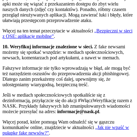
apki może się wiązać z przekazaniem dostępu do zbyt wielu
naszych danych (zdjęć czy kontaktów). Ponadto, róbmy czasem
przegląd nieużywanych aplikacji. Mogą zawierać luki i błędy, które
ułatwiają przestępcom przeprowadzenie ataku.
Więcej na ten temat przeczytacie w aktualności
„Bezpieczni w sieci
z OSE: aplikacje mobilne”
.
10. Weryfikuj informacje znalezione w sieci.
Z fake newsami
możemy się spotkać wszędzie: w mediach społecznościowych,
newsach, komentarzach pod artykułami, a nawet w memach.
Fałszywe informacje nie tylko wprowadzają w błąd, ale mogą być
też narzędziem oszustów do przeprowadzenia akcji phishingowej.
Dlatego zanim przekażemy coś dalej, upewnijmy się, że
udostępniamy wiarygodną, bezpieczną treść.
Jeśli w mediach społecznościowych spotkaliście się z
dezinformacją, przyłączcie się do akcji #WłączWeryfikację razem z
NASK. Przykłady fałszywych lub zmanipulowanych wiadomości
możecie przesyłać na adres:
informacje@nask.pl
.
Więcej porad, które pomogą Wam odnaleźć się w gąszczu
komunikatów online, znajdziecie w aktualności
„Jak nie wpaść w
pułapkę fake newsów?”
.