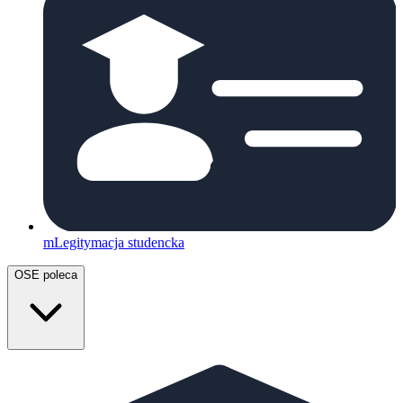
mLegitymacja studencka
OSE poleca