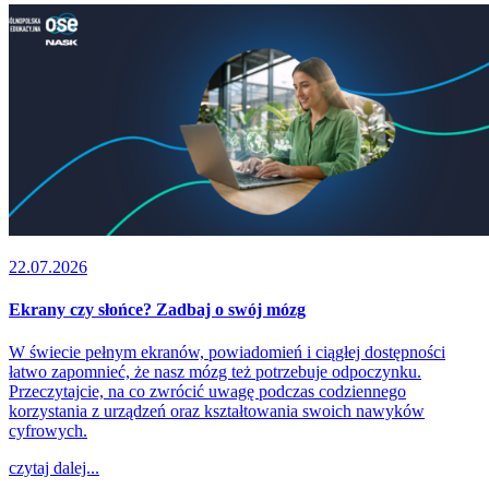
22.07.2026
Ekrany czy słońce? Zadbaj o swój mózg
W świecie pełnym ekranów, powiadomień i ciągłej dostępności
łatwo zapomnieć, że nasz mózg też potrzebuje odpoczynku.
Przeczytajcie, na co zwrócić uwagę podczas codziennego
korzystania z urządzeń oraz kształtowania swoich nawyków
cyfrowych.
czytaj dalej...