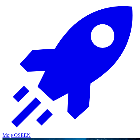
Moje OSE
EN