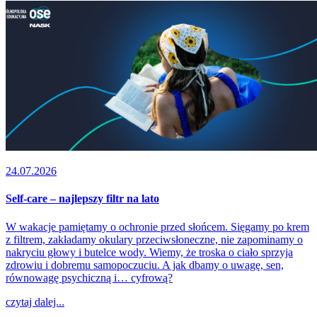
24.07.2026
Self-care – najlepszy filtr na lato
W wakacje pamiętamy o ochronie przed słońcem. Sięgamy po krem
z filtrem, zakładamy okulary przeciwsłoneczne, nie zapominamy o
nakryciu głowy i butelce wody. Wiemy, że troska o ciało sprzyja
zdrowiu i dobremu samopoczuciu. A jak dbamy o uwagę, sen,
równowagę psychiczną i… cyfrową?
czytaj dalej...