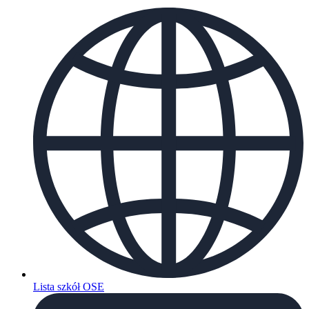
Lista szkół OSE