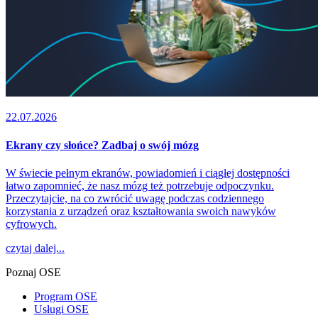
22.07.2026
Ekrany czy słońce? Zadbaj o swój mózg
W świecie pełnym ekranów, powiadomień i ciągłej dostępności
łatwo zapomnieć, że nasz mózg też potrzebuje odpoczynku.
Przeczytajcie, na co zwrócić uwagę podczas codziennego
korzystania z urządzeń oraz kształtowania swoich nawyków
cyfrowych.
czytaj dalej...
Poznaj OSE
Program OSE
Usługi OSE