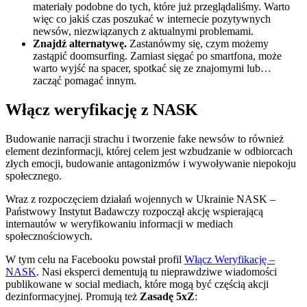
materiały podobne do tych, które już przeglądaliśmy. Warto
więc co jakiś czas poszukać w internecie pozytywnych
newsów, niezwiązanych z aktualnymi problemami.
Znajdź alternatywę.
Zastanówmy się, czym możemy
zastąpić doomsurfing. Zamiast sięgać po smartfona, może
warto wyjść na spacer, spotkać się ze znajomymi lub…
zacząć pomagać innym.
Włącz weryfikację z NASK
Budowanie narracji strachu i tworzenie fake newsów to również
element dezinformacji, której celem jest wzbudzanie w odbiorcach
złych emocji, budowanie antagonizmów i wywoływanie niepokoju
społecznego.
Wraz z rozpoczęciem działań wojennych w Ukrainie NASK –
Państwowy Instytut Badawczy rozpoczął akcję wspierającą
internautów w weryfikowaniu informacji w mediach
społecznościowych.
W tym celu na Facebooku powstał profil
Włącz Weryfikację –
NASK
. Nasi eksperci dementują tu nieprawdziwe wiadomości
publikowane w social mediach, które mogą być częścią akcji
dezinformacyjnej. Promują też
Zasadę 5xZ
: