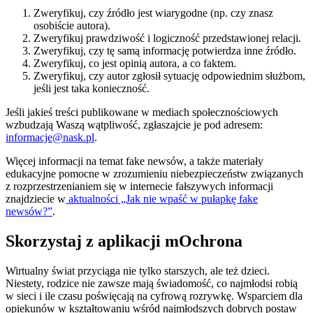
Zweryfikuj, czy źródło jest wiarygodne (np. czy znasz
osobiście autora).
Zweryfikuj prawdziwość i logiczność przedstawionej relacji.
Zweryfikuj, czy tę samą informację potwierdza inne źródło.
Zweryfikuj, co jest opinią autora, a co faktem.
Zweryfikuj, czy autor zgłosił sytuację odpowiednim służbom,
jeśli jest taka konieczność.
Jeśli jakieś treści publikowane w mediach społecznościowych
wzbudzają Waszą wątpliwość, zgłaszajcie je pod adresem:
informacje@nask.pl
.
Więcej informacji na temat fake newsów, a także materiały
edukacyjne pomocne w zrozumieniu niebezpieczeństw związanych
z rozprzestrzenianiem się w internecie fałszywych informacji
znajdziecie w
aktualności „Jak nie wpaść w pułapkę fake
newsów?”
.
Skorzystaj z aplikacji mOchrona
Wirtualny świat przyciąga nie tylko starszych, ale też dzieci.
Niestety, rodzice nie zawsze mają świadomość, co najmłodsi robią
w sieci i ile czasu poświęcają na cyfrową rozrywkę. Wsparciem dla
opiekunów w kształtowaniu wśród najmłodszych dobrych postaw