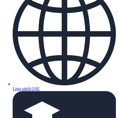
Lista szkół OSE