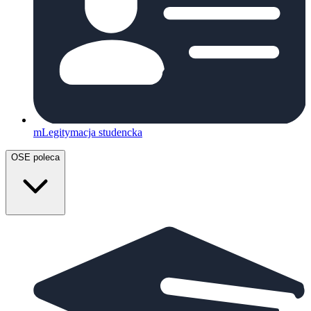
mLegitymacja studencka
OSE poleca