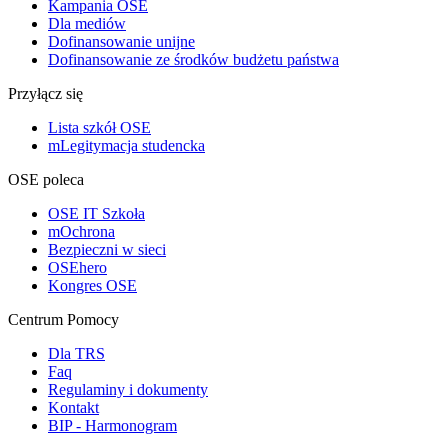
Kampania OSE
Dla mediów
Dofinansowanie unijne
Dofinansowanie ze środków budżetu państwa
Przyłącz się
Lista szkół OSE
mLegitymacja studencka
OSE poleca
OSE IT Szkoła
mOchrona
Bezpieczni w sieci
OSEhero
Kongres OSE
Centrum Pomocy
Dla TRS
Faq
Regulaminy i dokumenty
Kontakt
BIP - Harmonogram