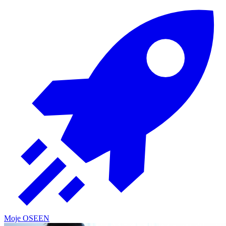
Moje OSE
EN