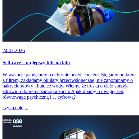
24.07.2026
Self-care – najlepszy filtr na lato
W wakacje pamiętamy o ochronie przed słońcem. Sięgamy po krem
z filtrem, zakładamy okulary przeciwsłoneczne, nie zapominamy o
nakryciu głowy i butelce wody. Wiemy, że troska o ciało sprzyja
zdrowiu i dobremu samopoczuciu. A jak dbamy o uwagę, sen,
równowagę psychiczną i… cyfrową?
czytaj dalej...