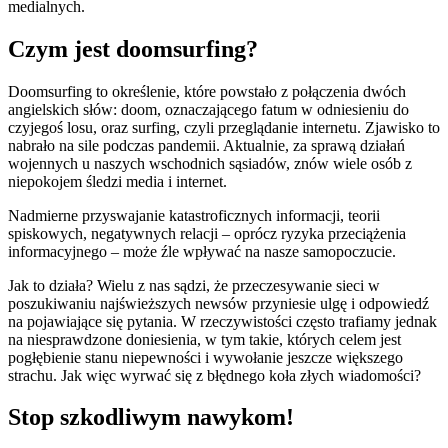
medialnych.
Czym jest doomsurfing?
Doomsurfing to określenie, które powstało z połączenia dwóch
angielskich słów: doom, oznaczającego fatum w odniesieniu do
czyjegoś losu, oraz surfing, czyli przeglądanie internetu. Zjawisko to
nabrało na sile podczas pandemii. Aktualnie, za sprawą działań
wojennych u naszych wschodnich sąsiadów, znów wiele osób z
niepokojem śledzi media i internet.
Nadmierne przyswajanie katastroficznych informacji, teorii
spiskowych, negatywnych relacji – oprócz ryzyka przeciążenia
informacyjnego – może źle wpływać na nasze samopoczucie.
Jak to działa? Wielu z nas sądzi, że przeczesywanie sieci w
poszukiwaniu najświeższych newsów przyniesie ulgę i odpowiedź
na pojawiające się pytania. W rzeczywistości często trafiamy jednak
na niesprawdzone doniesienia, w tym takie, których celem jest
pogłębienie stanu niepewności i wywołanie jeszcze większego
strachu. Jak więc wyrwać się z błędnego koła złych wiadomości?
Stop szkodliwym nawykom!