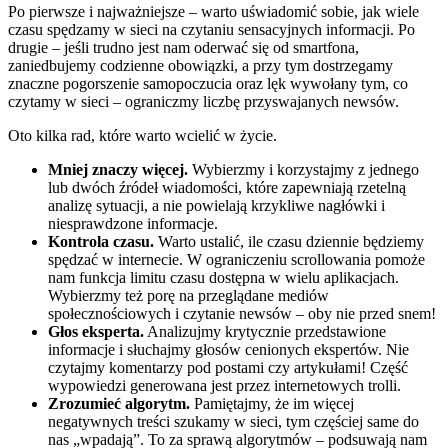
Po pierwsze i najważniejsze – warto uświadomić sobie, jak wiele
czasu spędzamy w sieci na czytaniu sensacyjnych informacji. Po
drugie – jeśli trudno jest nam oderwać się od smartfona,
zaniedbujemy codzienne obowiązki, a przy tym dostrzegamy
znaczne pogorszenie samopoczucia oraz lęk wywołany tym, co
czytamy w sieci – ograniczmy liczbę przyswajanych newsów.
Oto kilka rad, które warto wcielić w życie.
Mniej znaczy więcej.
Wybierzmy i korzystajmy z jednego
lub dwóch źródeł wiadomości, które zapewniają rzetelną
analizę sytuacji, a nie powielają krzykliwe nagłówki i
niesprawdzone informacje.
Kontrola czasu.
Warto ustalić, ile czasu dziennie będziemy
spędzać w internecie. W ograniczeniu scrollowania pomoże
nam funkcja limitu czasu dostępna w wielu aplikacjach.
Wybierzmy też porę na przeglądane mediów
społecznościowych i czytanie newsów – oby nie przed snem!
Głos eksperta.
Analizujmy krytycznie przedstawione
informacje i słuchajmy głosów cenionych ekspertów. Nie
czytajmy komentarzy pod postami czy artykułami! Część
wypowiedzi generowana jest przez internetowych trolli.
Zrozumieć algorytm.
Pamiętajmy, że im więcej
negatywnych treści szukamy w sieci, tym częściej same do
nas „wpadają”. To za sprawą algorytmów – podsuwają nam