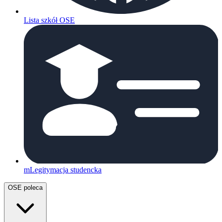
Lista szkół OSE
mLegitymacja studencka
OSE poleca