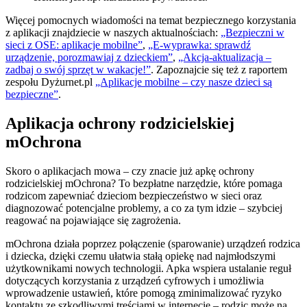
Więcej pomocnych wiadomości na temat bezpiecznego korzystania
z aplikacji znajdziecie w naszych aktualnościach:
„Bezpieczni w
sieci z OSE: aplikacje mobilne”
,
„E-wyprawka: sprawdź
urządzenie, porozmawiaj z dzieckiem”
,
„Akcja-aktualizacja –
zadbaj o swój sprzęt w wakacje!”
. Zapoznajcie się też z raportem
zespołu Dyżurnet.pl
„Aplikacje mobilne – czy nasze dzieci są
bezpieczne”
.
Aplikacja ochrony rodzicielskiej
mOchrona
Skoro o aplikacjach mowa – czy znacie już apkę ochrony
rodzicielskiej mOchrona? To bezpłatne narzędzie, które pomaga
rodzicom zapewniać dzieciom bezpieczeństwo w sieci oraz
diagnozować potencjalne problemy, a co za tym idzie – szybciej
reagować na pojawiające się zagrożenia.
mOchrona działa poprzez połączenie (sparowanie) urządzeń rodzica
i dziecka, dzięki czemu ułatwia stałą opiekę nad najmłodszymi
użytkownikami nowych technologii. Apka wspiera ustalanie reguł
dotyczących korzystania z urządzeń cyfrowych i umożliwia
wprowadzenie ustawień, które pomogą zminimalizować ryzyko
kontaktu ze szkodliwymi treściami w internecie – rodzic może na