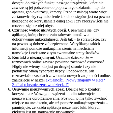
dostępu do różnych funkcji naszego urządzenia, które nie
zawsze są jej potrzebne do poprawnego działania – np. do
aparatu, geolokalizacji, kamery. Przed instalacją warto więc
zastanowić się, czy udzielenie takich dostępów jest na pewno
niezbędne do korzystania z danej apki i czy rzeczywiście nie
możecie się bez niej obyć.
Czujność wobec ukrytych opcji.
Upewnijcie się, czy
aplikacja, którą chcecie zainstalować, umożliwia
dokonywanie mikropłatności. Jeśli tak – to sprawdźcie, czy
na pewno są dobrze zabezpieczone. Weryfikacja takich
informacji pomoże uniknąć narażenia na niechciane
transakcje i związane z tym ewentualne straty środków.
Kontakt z nieznajomymi.
Uczulcie dziecko, że w
rozmowach online zawsze powinno zachować ostrożność.
Nigdy nie wiemy, kto jest po drugiej stronie i czy nie
padniemy ofiarą cyberprzestępcy. Podpowiedzi, jak
rozmawiać o zasadach zawierania nowych znajomości online,
znajdziecie w naszej
aktualności „Nowy znajomy w sieci?
Zadbaj o bezpieczeństwo dziecka!”
.
Usuwanie nieużywanych apek.
Dbajcie też o komfort
korzystania z Waszego urządzenia i odinstalowujcie
nieużywane oprogramowanie. Pozwoli to nie tylko zwolnić
miejsce na urządzeniu, ale też pomoże uniknąć zagrożenia –
pamiętajcie, że każda aplikacja może mieć luki, których
efektem jest np. naruszenie prywatności.