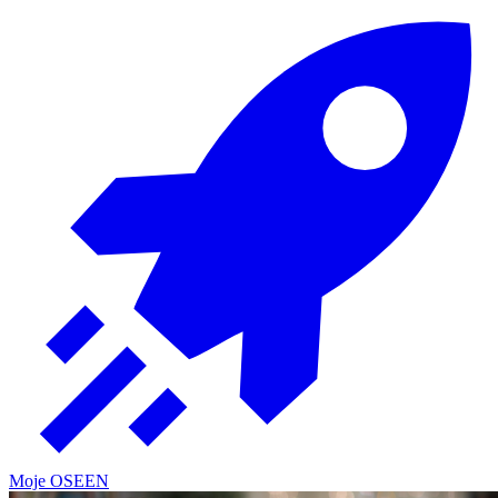
Moje OSE
EN