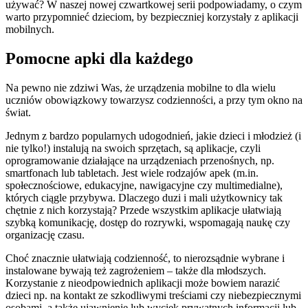
używać? W naszej nowej czwartkowej serii podpowiadamy, o czym
warto przypomnieć dzieciom, by bezpieczniej korzystały z aplikacji
mobilnych.
Pomocne apki dla każdego
Na pewno nie zdziwi Was, że urządzenia mobilne to dla wielu
uczniów obowiązkowy towarzysz codzienności, a przy tym okno na
świat.
Jednym z bardzo popularnych udogodnień, jakie dzieci i młodzież (i
nie tylko!) instalują na swoich sprzętach, są aplikacje, czyli
oprogramowanie działające na urządzeniach przenośnych, np.
smartfonach lub tabletach. Jest wiele rodzajów apek (m.in.
społecznościowe, edukacyjne, nawigacyjne czy multimedialne),
których ciągle przybywa. Dlaczego duzi i mali użytkownicy tak
chętnie z nich korzystają? Przede wszystkim aplikacje ułatwiają
szybką komunikację, dostęp do rozrywki, wspomagają naukę czy
organizację czasu.
Choć znacznie ułatwiają codzienność, to nierozsądnie wybrane i
instalowane bywają też zagrożeniem – także dla młodszych.
Korzystanie z nieodpowiednich aplikacji może bowiem narazić
dzieci np. na kontakt ze szkodliwymi treściami czy niebezpiecznymi
osobami, a także ujawnienie lub wyciek prywatnych informacji lub