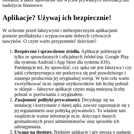
nadużycia finansowe.
Aplikacje? Używaj ich bezpiecznie!
W ochronie przed fałszywymi i niebezpiecznymi aplikacjami
pomoże profilaktyka i wypracowanie dobrych cyfrowych
nawyków. O czym warto przypomnieć dzieciom?
Bezpieczne i sprawdzone źródła.
Aplikacje pobierajcie
tylko ze sprawdzonych i oficjalnych źródeł (np. Google Play
dla systemu Android i App Store dla systemu iOS).
Pamiętajcie też, by sprawdzić, czy apka nie jest fałszywa i czy
jakiś cyberprzestępca nie podszywa się pod prawdziwego i
znanego producenta jej oryginalnej wersji. W tym celu warto
zweryfikować m.in. opinie użytkowników lub liczbę pobrań
w sklepie – fałszywe aplikacje często mają mniejszą liczbę
pobrań w porównaniu z oryginałem.
Znajomość polityki prywatności.
Decydując się na
instalację i korzystanie z danej apki, zawsze zapoznajcie się z
jej regulaminem oraz polityką prywatności. To właśnie tam
znajdziecie ważne informacje m.in. dotyczące danych
gromadzonych przez administratorów oraz sposobie ich
udostępniania.
Uwaga na dostępy.
Niektóre aplikacje i gry proszą o nadanie