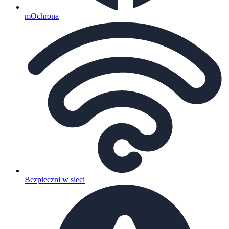
mOchrona
Bezpieczni w sieci