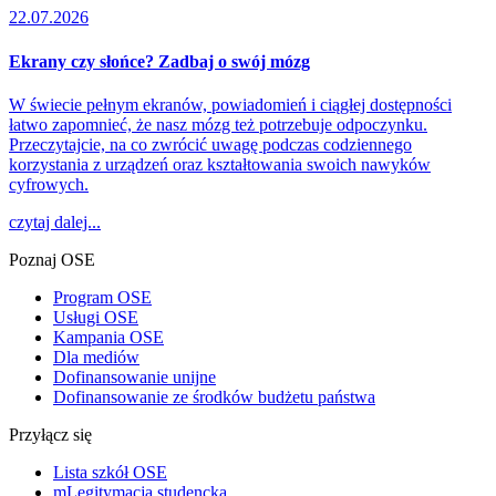
22.07.2026
Ekrany czy słońce? Zadbaj o swój mózg
W świecie pełnym ekranów, powiadomień i ciągłej dostępności
łatwo zapomnieć, że nasz mózg też potrzebuje odpoczynku.
Przeczytajcie, na co zwrócić uwagę podczas codziennego
korzystania z urządzeń oraz kształtowania swoich nawyków
cyfrowych.
czytaj dalej...
Poznaj OSE
Program OSE
Usługi OSE
Kampania OSE
Dla mediów
Dofinansowanie unijne
Dofinansowanie ze środków budżetu państwa
Przyłącz się
Lista szkół OSE
mLegitymacja studencka