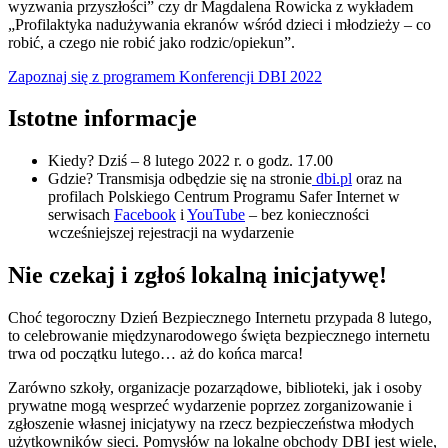
wyzwania przyszłości” czy dr Magdalena Rowicka z wykładem
„Profilaktyka nadużywania ekranów wśród dzieci i młodzieży – co
robić, a czego nie robić jako rodzic/opiekun”.
Zapoznaj się z programem Konferencji DBI 2022
Istotne informacje
Kiedy? Dziś – 8 lutego 2022 r. o godz. 17.00
Gdzie? Transmisja odbędzie się na stronie
dbi.pl
oraz na
profilach Polskiego Centrum Programu Safer Internet w
serwisach
Facebook
i
YouTube
– bez konieczności
wcześniejszej rejestracji na wydarzenie
Nie czekaj i zgłoś lokalną inicjatywę!
Choć tegoroczny Dzień Bezpiecznego Internetu przypada 8 lutego,
to celebrowanie międzynarodowego święta bezpiecznego internetu
trwa od początku lutego… aż do końca marca!
Zarówno szkoły, organizacje pozarządowe, biblioteki, jak i osoby
prywatne mogą wesprzeć wydarzenie poprzez zorganizowanie i
zgłoszenie własnej inicjatywy na rzecz bezpieczeństwa młodych
użytkowników sieci. Pomysłów na lokalne obchody DBI jest wiele,