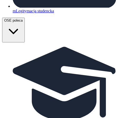
mLegitymacja studencka
OSE poleca