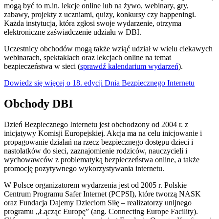
mogą być to m.in. lekcje online lub na żywo, webinary, gry,
zabawy, projekty z uczniami, quizy, konkursy czy happeningi.
Każda instytucja, która zgłosi swoje wydarzenie, otrzyma
elektroniczne zaświadczenie udziału w DBI.
Uczestnicy obchodów mogą także wziąć udział w wielu ciekawych
webinarach, spektaklach oraz lekcjach online na temat
bezpieczeństwa w sieci (
sprawdź kalendarium wydarzeń
).
Dowiedz się więcej o 18. edycji Dnia Bezpiecznego Internetu
Obchody DBI
Dzień Bezpiecznego Internetu jest obchodzony od 2004 r. z
inicjatywy Komisji Europejskiej. Akcja ma na celu inicjowanie i
propagowanie działań na rzecz bezpiecznego dostępu dzieci i
nastolatków do sieci, zaznajomienie rodziców, nauczycieli i
wychowawców z problematyką bezpieczeństwa online, a także
promocję pozytywnego wykorzystywania internetu.
W Polsce organizatorem wydarzenia jest od 2005 r. Polskie
Centrum Programu Safer Internet (PCPSI), które tworzą NASK
oraz Fundacja Dajemy Dzieciom Siłę – realizatorzy unijnego
programu „Łącząc Europę” (ang. Connecting Europe Facility).