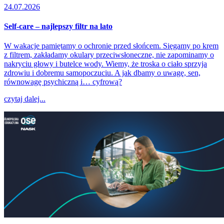
24.07.2026
Self-care – najlepszy filtr na lato
W wakacje pamiętamy o ochronie przed słońcem. Sięgamy po krem
z filtrem, zakładamy okulary przeciwsłoneczne, nie zapominamy o
nakryciu głowy i butelce wody. Wiemy, że troska o ciało sprzyja
zdrowiu i dobremu samopoczuciu. A jak dbamy o uwagę, sen,
równowagę psychiczną i… cyfrową?
czytaj dalej...