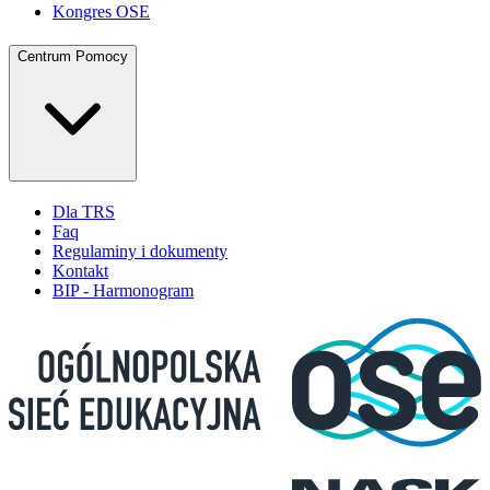
Kongres OSE
Centrum Pomocy
Dla TRS
Faq
Regulaminy i dokumenty
Kontakt
BIP - Harmonogram