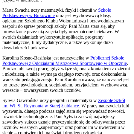
Marta Swacha uczy matematyki, fizyki i chemii w
Szkole
Podstawowej w Bukowinie
oraz jest wychowawcą klasy,
opiekunem Szkolnego Klubu Wolontariusza i przewodniczącym
zespołu do spraw promocji szkoły. Pani Marta stara się, aby
prowadzone przez nią zajęcia były urozmaicone i ciekawe. W
swoich działaniach wykorzystuje aplikacje, programy
matematyczne, filmy dydaktyczne, a także wykonuje dużo
doświadczeń i pokazów.
Karolina Kosno-Basińska jest nauczycielką w
Publicznej Szkole
Podstawowej z Oddziałami Mistrzostwa Sportowego w Opocznie
.
Bardzo lubi swoją pracę, gdyż wiąże się ona z kontaktem z dziećmi
i młodzieżą, a także wymaga ciągłego rozwoju oraz doskonalenia
warsztatu pedagogicznego. Pani Karolina uważa, że nauczyciel jest
po trosze psychologiem, socjologiem, przyjacielem, wychowawcą,
wreszcie – towarzyszem swoich uczniów.
Sylwia Gawrońska uczy geografii i matematyki w
Zespole Szkół
im. Wł. St. Reymonta w Starej Łubiance
. W pracy nauczyciela lubi
wyzwania, dlatego podczas zajęć stara się wprowadzać nowości,
również te technologiczne. Pani Sylwia za swój największy
zawodowy sukces uznaje przyczynianie się do odkrywania przez
uczniów własnych „supermocy” oraz pomoc im w uwierzeniu w
siebie – co otwiera ich na świat i drugiego człowieka.