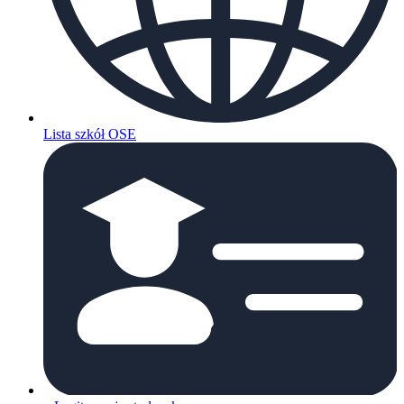
Lista szkół OSE