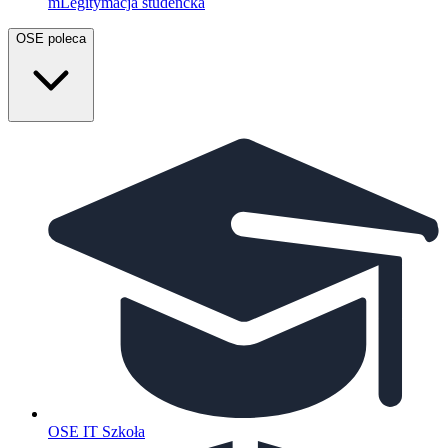
mLegitymacja studencka
OSE poleca
OSE IT Szkoła