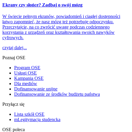
Ekrany czy słońce? Zadbaj o swój mózg
W świecie pełnym ekranów, powiadomień i ciągłej dostępności
łatwo zapomnieć, że nasz mózg też potrzebuje odpoczynku.
Przeczytajcie, na co zwrócić uwagę podczas codziennego
korzystania z urządzeń oraz kształtowania swoich nawyków
cyfrowych.
czytaj dalej...
Poznaj OSE
Program OSE
Usługi OSE
Kampania OSE
Dla mediów
Dofinansowanie unijne
Dofinansowanie ze środków budżetu państwa
Przyłącz się
Lista szkół OSE
mLegitymacja studencka
OSE poleca