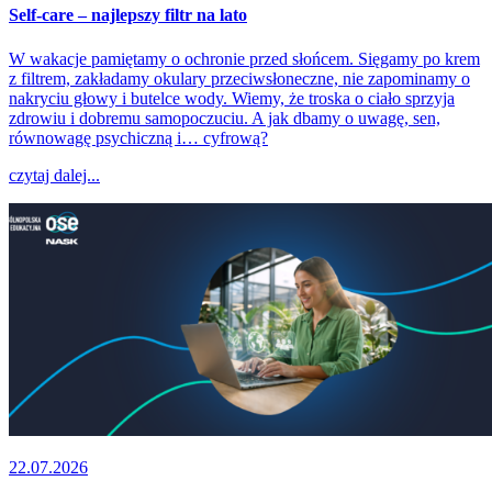
Self-care – najlepszy filtr na lato
W wakacje pamiętamy o ochronie przed słońcem. Sięgamy po krem
z filtrem, zakładamy okulary przeciwsłoneczne, nie zapominamy o
nakryciu głowy i butelce wody. Wiemy, że troska o ciało sprzyja
zdrowiu i dobremu samopoczuciu. A jak dbamy o uwagę, sen,
równowagę psychiczną i… cyfrową?
czytaj dalej...
22.07.2026