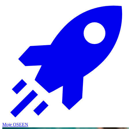
Moje OSE
EN