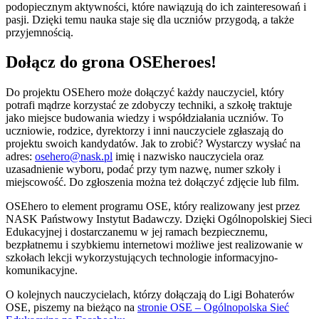
podopiecznym aktywności, które nawiązują do ich zainteresowań i
pasji. Dzięki temu nauka staje się dla uczniów przygodą, a także
przyjemnością.
Dołącz do grona OSEheroes!
Do projektu OSEhero może dołączyć każdy nauczyciel, który
potrafi mądrze korzystać ze zdobyczy techniki, a szkołę traktuje
jako miejsce budowania wiedzy i współdziałania uczniów. To
uczniowie, rodzice, dyrektorzy i inni nauczyciele zgłaszają do
projektu swoich kandydatów. Jak to zrobić? Wystarczy wysłać na
adres:
osehero@nask.pl
imię i nazwisko nauczyciela oraz
uzasadnienie wyboru, podać przy tym nazwę, numer szkoły i
miejscowość. Do zgłoszenia można też dołączyć zdjęcie lub film.
OSEhero to element programu OSE, który realizowany jest przez
NASK Państwowy Instytut Badawczy. Dzięki Ogólnopolskiej Sieci
Edukacyjnej i dostarczanemu w jej ramach bezpiecznemu,
bezpłatnemu i szybkiemu internetowi możliwe jest realizowanie w
szkołach lekcji wykorzystujących technologie informacyjno-
komunikacyjne.
O kolejnych nauczycielach, którzy dołączają do Ligi Bohaterów
OSE, piszemy na bieżąco na
stronie OSE – Ogólnopolska Sieć