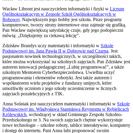
Wacław Libront jest nauczycielem informatyki i fizyki w
Liceum
Ogólnokształcącym w Zespole Szkół Ogólnokształcących w
Bobowej
. Największym jego hobby jest szkoła. Pisze programy
komputerowe, tworzy strony internetowe oraz zajmuje się grafiką.
Pan Wacław największą satysfakcję czuje, gdy jego podopieczni
mówią: „Dziękujemy za ciekawą lekcję”.
Zdzisław Brandys uczy matematyki i informatyki w
Szkole
Podstawowej im. Jana Pawła II w Dąbrowie nad Czarną
. Jest
pasjonatem nowinek technologicznych, w szczególności takich,
które można wykorzystać na szkolnych zajęciach. Pan Zdzisław jest
autorem innowacji pedagogicznej „Lubię programować”, a także
szkolnym Mentorem Cyberbezpieczeństwa. Uwielbia uczyć
programowania i elementów robotyki. Jest także autorem i
współautorem wielu projektów z funduszy unijnych, które
umożliwiły uczniom z jego szkoły uczestniczenie w licznych
zajęciach pozalekcyjnych z TIK.
Anna Sośniak jest nauczycielem matematyki i informatyki w
Szkole
Podstawowej im. Władysława Stanisława Reymonta w Rębielicach
Królewskich
, wchodzącej w skład Gminnego Zespołu Szkolno-
Przedszkolnego nr 3. Na swoich zajęciach chętnie wykorzystuje
nowe technologie – szkolne roboty, tablice interaktywne, komputery
i dostęp do internetu. Pani Anna lubi proponować swoim