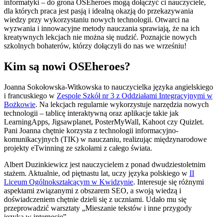
informatyki – do grona OSEheroes mogą dołączyć ci nauczyciele,
dla których praca jest pasją i idealną okazją do przekazywania
wiedzy przy wykorzystaniu nowych technologii. Otwarci na
wyzwania i innowacyjne metody nauczania sprawiają, że na ich
kreatywnych lekcjach nie można się nudzić. Poznajcie nowych
szkolnych bohaterów, którzy dołączyli do nas we wrześniu!
Kim są nowi OSEheroes?
Joanna Sokołowska-Witkowska to nauczycielka języka angielskiego
i francuskiego w
Zespole Szkół nr 3 z Oddziałami Integracyjnymi w
Bożkowie
. Na lekcjach regularnie wykorzystuje narzędzia nowych
technologii – tablicę interaktywną oraz aplikacje takie jak
LearningApps, Jigsawplanet, PosterMyWall, Kahoot czy Quizlet.
Pani Joanna chętnie korzysta z technologii informacyjno-
komunikacyjnych (TIK) w nauczaniu, realizując międzynarodowe
projekty eTwinning ze szkołami z całego świata.
Albert Duzinkiewicz jest nauczycielem z ponad dwudziestoletnim
stażem. Aktualnie, od piętnastu lat, uczy języka polskiego w
II
Liceum Ogólnokształcącym w Kwidzynie
. Interesuje się różnymi
aspektami związanymi z obszarem SEO, a swoją wiedzą i
doświadczeniem chętnie dzieli się z uczniami. Udało mu się
przeprowadzić warsztaty „Mieszanie tekstów i inne przygody
języka w internecie”.