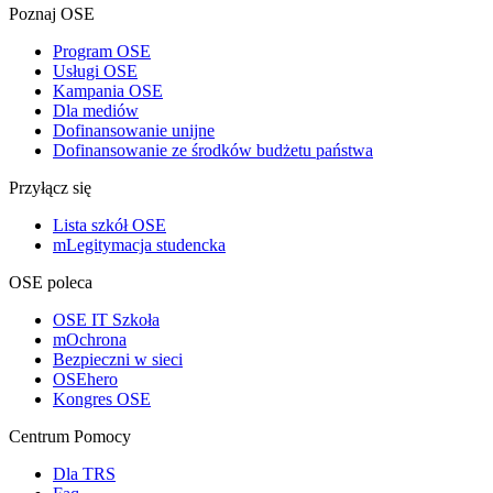
Poznaj OSE
Program OSE
Usługi OSE
Kampania OSE
Dla mediów
Dofinansowanie unijne
Dofinansowanie ze środków budżetu państwa
Przyłącz się
Lista szkół OSE
mLegitymacja studencka
OSE poleca
OSE IT Szkoła
mOchrona
Bezpieczni w sieci
OSEhero
Kongres OSE
Centrum Pomocy
Dla TRS