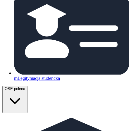
mLegitymacja studencka
OSE poleca