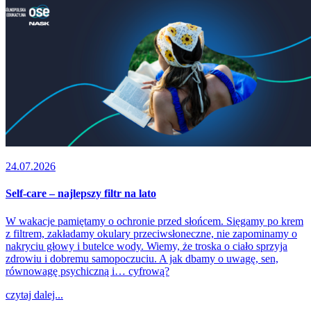
24.07.2026
Self-care – najlepszy filtr na lato
W wakacje pamiętamy o ochronie przed słońcem. Sięgamy po krem
z filtrem, zakładamy okulary przeciwsłoneczne, nie zapominamy o
nakryciu głowy i butelce wody. Wiemy, że troska o ciało sprzyja
zdrowiu i dobremu samopoczuciu. A jak dbamy o uwagę, sen,
równowagę psychiczną i… cyfrową?
czytaj dalej...