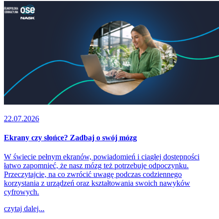
22.07.2026
Ekrany czy słońce? Zadbaj o swój mózg
W świecie pełnym ekranów, powiadomień i ciągłej dostępności
łatwo zapomnieć, że nasz mózg też potrzebuje odpoczynku.
Przeczytajcie, na co zwrócić uwagę podczas codziennego
korzystania z urządzeń oraz kształtowania swoich nawyków
cyfrowych.
czytaj dalej...