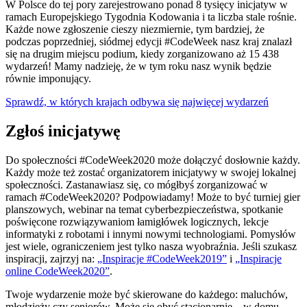
W Polsce do tej pory zarejestrowano ponad 8 tysięcy inicjatyw w
ramach Europejskiego Tygodnia Kodowania i ta liczba stale rośnie.
Każde nowe zgłoszenie cieszy niezmiernie, tym bardziej, że
podczas poprzedniej, siódmej edycji #CodeWeek nasz kraj znalazł
się na drugim miejscu podium, kiedy zorganizowano aż 15 438
wydarzeń! Mamy nadzieję, że w tym roku nasz wynik będzie
równie imponujący.
Sprawdź, w których krajach odbywa się najwięcej wydarzeń
Zgłoś inicjatywę
Do społeczności #CodeWeek2020 może dołączyć dosłownie każdy.
Każdy może też zostać organizatorem inicjatywy w swojej lokalnej
społeczności. Zastanawiasz się, co mógłbyś zorganizować w
ramach #CodeWeek2020? Podpowiadamy! Może to być turniej gier
planszowych, webinar na temat cyberbezpieczeństwa, spotkanie
poświęcone rozwiązywaniom łamigłówek logicznych, lekcje
informatyki z robotami i innymi nowymi technologiami. Pomysłów
jest wiele, ograniczeniem jest tylko nasza wyobraźnia. Jeśli szukasz
inspiracji, zajrzyj na:
„Inspiracje #CodeWeek2019”
i
„Inspiracje
online CodeWeek2020”
.
Twoje wydarzenie może być skierowane do każdego: maluchów,
młodzieży czy seniorów. Może się obyć stacjonarnie – w domu,