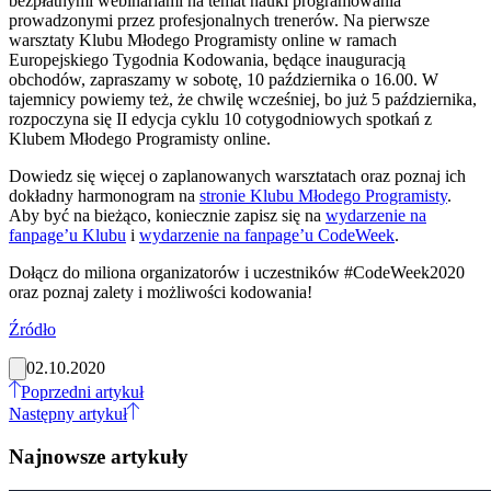
bezpłatnymi webinariami na temat nauki programowania
prowadzonymi przez profesjonalnych trenerów. Na pierwsze
warsztaty Klubu Młodego Programisty online w ramach
Europejskiego Tygodnia Kodowania, będące inauguracją
obchodów, zapraszamy w sobotę, 10 października o 16.00. W
tajemnicy powiemy też, że chwilę wcześniej, bo już 5 października,
rozpoczyna się II edycja cyklu 10 cotygodniowych spotkań z
Klubem Młodego Programisty online.
Dowiedz się więcej o zaplanowanych warsztatach oraz poznaj ich
dokładny harmonogram na
stronie Klubu Młodego Programisty
.
Aby być na bieżąco, koniecznie zapisz się na
wydarzenie na
fanpage’u Klubu
i
wydarzenie na fanpage’u CodeWeek
.
Dołącz do miliona organizatorów i uczestników #CodeWeek2020
oraz poznaj zalety i możliwości kodowania!
Źródło
02.10.2020
Poprzedni artykuł
Następny artykuł
Najnowsze artykuły