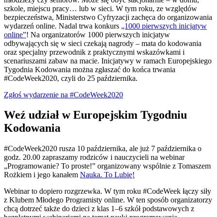
szkole, miejscu pracy… lub w sieci. W tym roku, ze względów
bezpieczeństwa, Ministerstwo Cyfryzacji zachęca do organizowania
wydarzeń online. Nadal trwa konkurs
„1000 pierwszych inicjatyw
online”
! Na organizatorów 1000 pierwszych inicjatyw
odbywających się w sieci czekają nagrody – mata do kodowania
oraz specjalny przewodnik z praktycznymi wskazówkami i
scenariuszami zabaw na macie. Inicjatywy w ramach Europejskiego
Tygodnia Kodowania można zgłaszać do końca trwania
#CodeWeek2020, czyli do 25 października.
Zgłoś wydarzenie na #CodeWeek2020
Weź udział w Europejskim Tygodniu
Kodowania
#CodeWeek2020 rusza 10 października, ale już 7 października o
godz. 20.00 zapraszamy rodziców i nauczycieli na webinar
„Programowanie? To proste!” organizowany wspólnie z Tomaszem
Rożkiem i jego kanałem
Nauka. To Lubię!
Webinar to dopiero rozgrzewka. W tym roku #CodeWeek łączy siły
z Klubem Młodego Programisty online. W ten sposób organizatorzy
chcą dotrzeć także do dzieci z klas 1–6 szkół podstawowych z