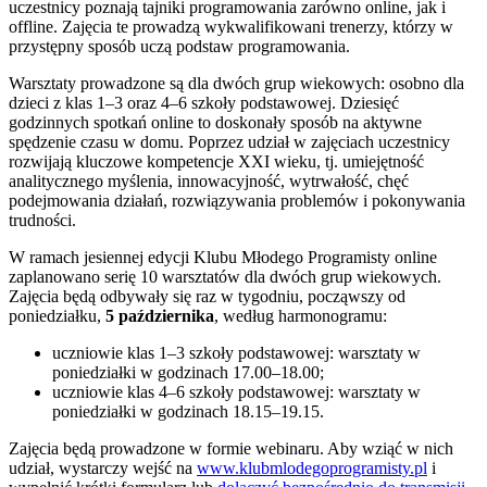
uczestnicy poznają tajniki programowania zarówno online, jak i
offline. Zajęcia te prowadzą wykwalifikowani trenerzy, którzy w
przystępny sposób uczą podstaw programowania.
Warsztaty prowadzone są dla dwóch grup wiekowych: osobno dla
dzieci z klas 1–3 oraz 4–6 szkoły podstawowej. Dziesięć
godzinnych spotkań online to doskonały sposób na aktywne
spędzenie czasu w domu. Poprzez udział w zajęciach uczestnicy
rozwijają kluczowe kompetencje XXI wieku, tj. umiejętność
analitycznego myślenia, innowacyjność, wytrwałość, chęć
podejmowania działań, rozwiązywania problemów i pokonywania
trudności.
W ramach jesiennej edycji Klubu Młodego Programisty online
zaplanowano serię 10 warsztatów dla dwóch grup wiekowych.
Zajęcia będą odbywały się raz w tygodniu, począwszy od
poniedziałku,
5 października
, według harmonogramu:
uczniowie klas 1–3 szkoły podstawowej: warsztaty w
poniedziałki w godzinach 17.00–18.00;
uczniowie klas 4–6 szkoły podstawowej: warsztaty w
poniedziałki w godzinach 18.15–19.15.
Zajęcia będą prowadzone w formie webinaru. Aby wziąć w nich
udział, wystarczy wejść na
www.klubmlodegoprogramisty.pl
i