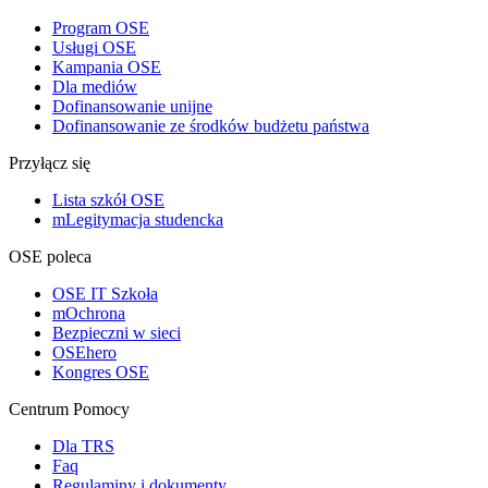
Program OSE
Usługi OSE
Kampania OSE
Dla mediów
Dofinansowanie unijne
Dofinansowanie ze środków budżetu państwa
Przyłącz się
Lista szkół OSE
mLegitymacja studencka
OSE poleca
OSE IT Szkoła
mOchrona
Bezpieczni w sieci
OSEhero
Kongres OSE
Centrum Pomocy
Dla TRS
Faq
Regulaminy i dokumenty