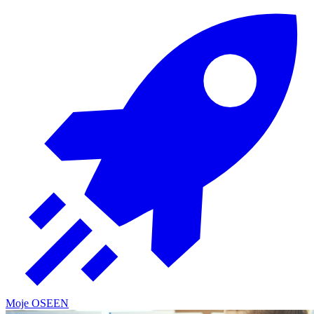
Moje OSE
EN