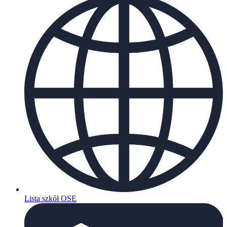
Lista szkół OSE