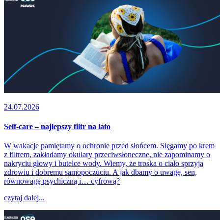
24.07.2026
Self-care – najlepszy filtr na lato
W wakacje pamiętamy o ochronie przed słońcem. Sięgamy po krem
z filtrem, zakładamy okulary przeciwsłoneczne, nie zapominamy o
nakryciu głowy i butelce wody. Wiemy, że troska o ciało sprzyja
zdrowiu i dobremu samopoczuciu. A jak dbamy o uwagę, sen,
równowagę psychiczną i… cyfrową?
czytaj dalej...