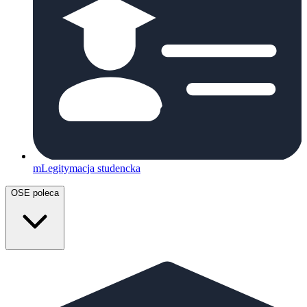
mLegitymacja studencka
OSE poleca