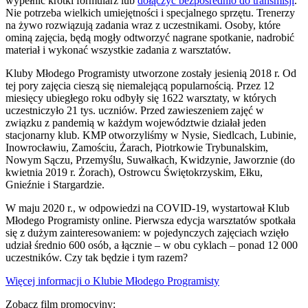
wypełnić krótki formularz lub
dołączyć bezpośrednio do transmisji
.
Nie potrzeba wielkich umiejętności i specjalnego sprzętu. Trenerzy
na żywo rozwiązują zadania wraz z uczestnikami. Osoby, które
ominą zajęcia, będą mogły odtworzyć nagrane spotkanie, nadrobić
materiał i wykonać wszystkie zadania z warsztatów.
Kluby Młodego Programisty utworzone zostały jesienią 2018 r. Od
tej pory zajęcia cieszą się niemalejącą popularnością. Przez 12
miesięcy ubiegłego roku odbyły się 1622 warsztaty, w których
uczestniczyło 21 tys. uczniów. Przed zawieszeniem zajęć w
związku z pandemią w każdym województwie działał jeden
stacjonarny klub. KMP otworzyliśmy w Nysie, Siedlcach, Lubinie,
Inowrocławiu, Zamościu, Żarach, Piotrkowie Trybunalskim,
Nowym Sączu, Przemyślu, Suwałkach, Kwidzynie, Jaworznie (do
kwietnia 2019 r. Żorach), Ostrowcu Świętokrzyskim, Ełku,
Gnieźnie i Stargardzie.
W maju 2020 r., w odpowiedzi na COVID-19, wystartował Klub
Młodego Programisty online. Pierwsza edycja warsztatów spotkała
się z dużym zainteresowaniem: w pojedynczych zajęciach wzięło
udział średnio 600 osób, a łącznie – w obu cyklach – ponad 12 000
uczestników. Czy tak będzie i tym razem?
Więcej informacji o Klubie Młodego Programisty
Zobacz film promocyjny: