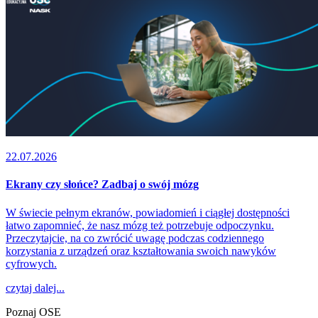
22.07.2026
Ekrany czy słońce? Zadbaj o swój mózg
W świecie pełnym ekranów, powiadomień i ciągłej dostępności
łatwo zapomnieć, że nasz mózg też potrzebuje odpoczynku.
Przeczytajcie, na co zwrócić uwagę podczas codziennego
korzystania z urządzeń oraz kształtowania swoich nawyków
cyfrowych.
czytaj dalej...
Poznaj OSE