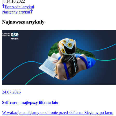
14.10.2022
Poprzedni artykuł
Następny artykuł
Najnowsze artykuły
24.07.2026
Self-care – najlepszy filtr na lato
W wakacje pamiętamy o ochronie przed słońcem. Sięgamy po krem