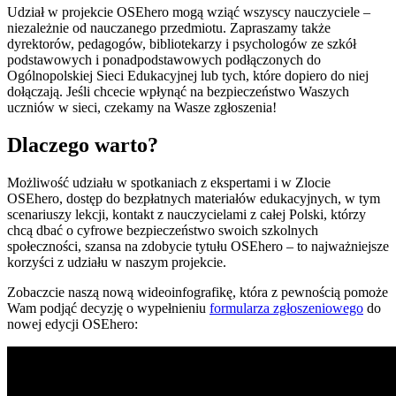
Udział w projekcie OSEhero mogą wziąć wszyscy nauczyciele –
niezależnie od nauczanego przedmiotu. Zapraszamy także
dyrektorów, pedagogów, bibliotekarzy i psychologów ze szkół
podstawowych i ponadpodstawowych podłączonych do
Ogólnopolskiej Sieci Edukacyjnej lub tych, które dopiero do niej
dołączają. Jeśli chcecie wpłynąć na bezpieczeństwo Waszych
uczniów w sieci, czekamy na Wasze zgłoszenia!
Dlaczego warto?
Możliwość udziału w spotkaniach z ekspertami i w Zlocie
OSEhero, dostęp do bezpłatnych materiałów edukacyjnych, w tym
scenariuszy lekcji, kontakt z nauczycielami z całej Polski, którzy
chcą dbać o cyfrowe bezpieczeństwo swoich szkolnych
społeczności, szansa na zdobycie tytułu OSEhero – to najważniejsze
korzyści z udziału w naszym projekcie.
Zobaczcie naszą nową wideoinfografikę, która z pewnością pomoże
Wam podjąć decyzję o wypełnieniu
formularza zgłoszeniowego
do
nowej edycji OSEhero: