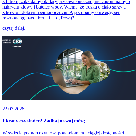
z filtrem, zakładamy okulary przeciwsłoneczne, nie zapominamy o
nakryciu głowy i butelce wody. Wiemy, że troska o ciało sprzyja
zdrowiu i dobremu samopoczuciu. A jak dbamy o uwagę, sen,
równowagę psychiczną i… cyfrową?
czytaj dalej...
22.07.2026
Ekrany czy słońce? Zadbaj o swój mózg
W świecie pełnym ekranów, powiadomień i ciągłej dostępności