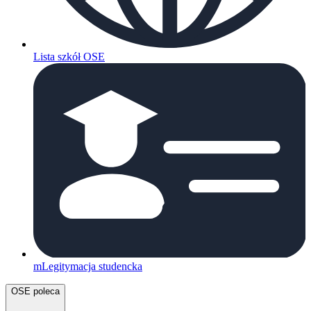
Lista szkół OSE
mLegitymacja studencka
OSE poleca