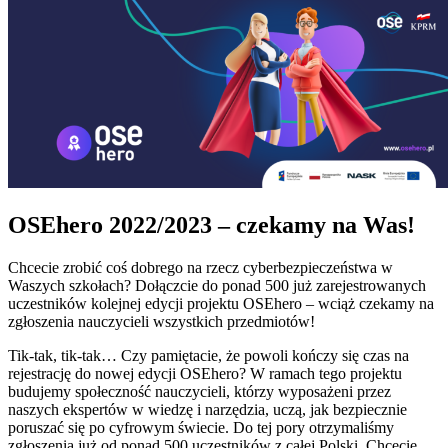
OSEhero 2022/2023 – czekamy na Was!
Chcecie zrobić coś dobrego na rzecz cyberbezpieczeństwa w
Waszych szkołach? Dołączcie do ponad 500 już zarejestrowanych
uczestników kolejnej edycji projektu OSEhero – wciąż czekamy na
zgłoszenia nauczycieli wszystkich przedmiotów!
Tik-tak, tik-tak… Czy pamiętacie, że powoli kończy się czas na
rejestrację do nowej edycji OSEhero? W ramach tego projektu
budujemy społeczność nauczycieli, którzy wyposażeni przez
naszych ekspertów w wiedzę i narzędzia, uczą, jak bezpiecznie
poruszać się po cyfrowym świecie. Do tej pory otrzymaliśmy
zgłoszenia już od ponad 500 uczestników z całej Polski. Chcecie