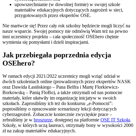
upowszechnianie (w dowolnej formie) w swojej szkole
materiałów edukacyjnych dotyczących zagrożeń w sieci,
przygotowanych przez ekspertów OSE.
Nie martwcie się! Przez cały rok szkolny będziecie mogli liczyć na
nasze wsparcie. Swojej pomocy nie odmówią Wam też na pewno
inni uczestnicy projektu – cała społeczność OSEhero chętnie
wymienia się pomysłami i dzieli inspiracjami.
Jak przebiegała poprzednia edycja
OSEhero?
W ramach edycji 2021/2022 uczestnicy mogli wziąć udział w
dwóch szkoleniach online (prowadzonych przez ekspertów NASK
oraz Dawida Łasińskiego – Pana Belfra i Martę Florkiewicz-
Borkowską – Panią FloBo), a także otrzymali od nas pomocne
materiały, które ułatwiły im organizację inicjatyw w swoich
szkołach. Zaprosiliśmy ich też do konkursu „e-Pomocni”:
poprosiliśmy o opracowanie scenariuszy lekcji dotyczących
cyberzagrożeń. Zobaczcie koniecznie zwycięskie prace –
zebraliśmy je w
broszurze
, dostępnej na platformie
OSE IT Szkoła
.
Szkoły, w których uczą laureaci, otrzymały bony w wysokości 2000
zł na zakup materiałów edukacyjnych.