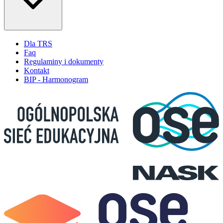
Dla TRS
Faq
Regulaminy i dokumenty
Kontakt
BIP - Harmonogram