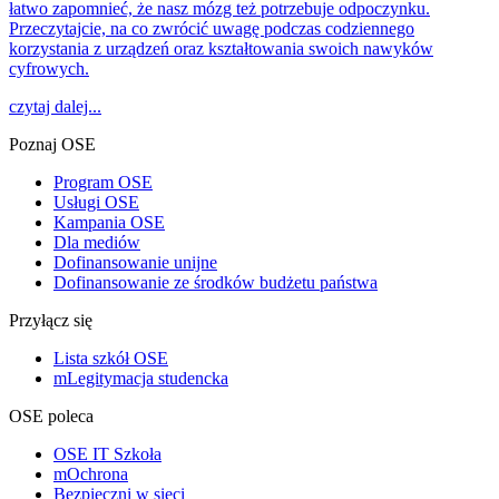
łatwo zapomnieć, że nasz mózg też potrzebuje odpoczynku.
Przeczytajcie, na co zwrócić uwagę podczas codziennego
korzystania z urządzeń oraz kształtowania swoich nawyków
cyfrowych.
czytaj dalej...
Poznaj OSE
Program OSE
Usługi OSE
Kampania OSE
Dla mediów
Dofinansowanie unijne
Dofinansowanie ze środków budżetu państwa
Przyłącz się
Lista szkół OSE
mLegitymacja studencka
OSE poleca
OSE IT Szkoła
mOchrona
Bezpieczni w sieci