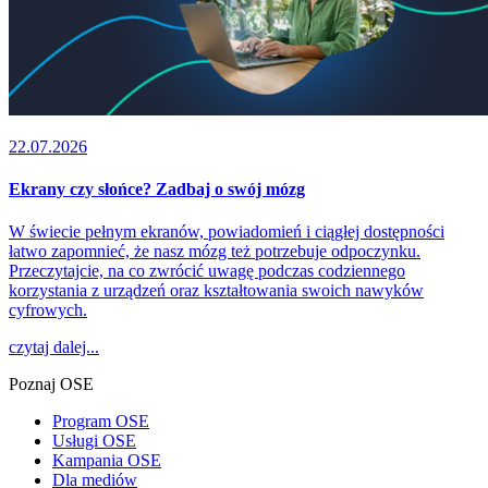
22.07.2026
Ekrany czy słońce? Zadbaj o swój mózg
W świecie pełnym ekranów, powiadomień i ciągłej dostępności
łatwo zapomnieć, że nasz mózg też potrzebuje odpoczynku.
Przeczytajcie, na co zwrócić uwagę podczas codziennego
korzystania z urządzeń oraz kształtowania swoich nawyków
cyfrowych.
czytaj dalej...
Poznaj OSE
Program OSE
Usługi OSE
Kampania OSE
Dla mediów