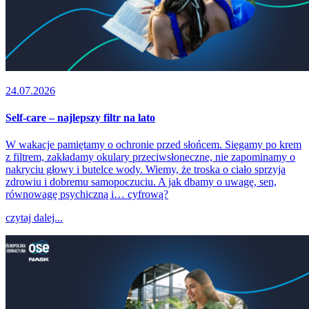
24.07.2026
Self-care – najlepszy filtr na lato
W wakacje pamiętamy o ochronie przed słońcem. Sięgamy po krem
z filtrem, zakładamy okulary przeciwsłoneczne, nie zapominamy o
nakryciu głowy i butelce wody. Wiemy, że troska o ciało sprzyja
zdrowiu i dobremu samopoczuciu. A jak dbamy o uwagę, sen,
równowagę psychiczną i… cyfrową?
czytaj dalej...