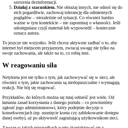
szerzenia dezinformacji.
Działaj z szacunkiem.
Nie obrażaj innych, nie odnoś się do
nich pogardliwie, zachowaj tolerancję dla odmiennych
poglądów – niezależnie od sytuacji. Co również bardzo
ważne w tym kontekście – nie zapominaj o własności. Jeśli
udostępniasz czyjś materiał lub wypowiedź – koniecznie
oznacz autora.
To jeszcze nie wszystko. Jeśli chcesz aktywnie zadbać o to, aby
internet był miejscem przyjaznym, zwracaj uwagę nie tylko na
swoje zachowania, ale także na to, co robią inni.
W reagowaniu siła
Netykieta jest nie tylko o tym, jak zachowywać się w sieci, ale
również o tym, jakie zachowania są niedopuszczalne i wymagają
reakcji. Nie bój się reagować.
Przykładów, do których można się tutaj odnieść jest wiele. Od
łamania zasad korzystania z danego portalu – co powinniśmy
zgłosić jego administratorowi, który podejmie decyzje o
konsekwencjach (np. usunięcie konta czy zablokowanie dostępu
danej osoby), aż po aktywność zagrażającą użytkownikom sieci.
Zawsze w takich przypadkach warto skontaktować się z