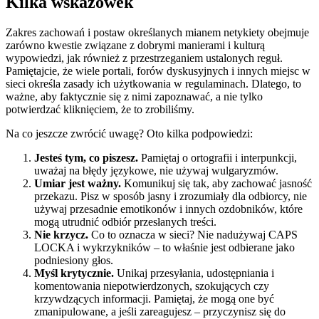
Kilka wskazówek
Zakres zachowań i postaw określanych mianem netykiety obejmuje
zarówno kwestie związane z dobrymi manierami i kulturą
wypowiedzi, jak również z przestrzeganiem ustalonych reguł.
Pamiętajcie, że wiele portali, forów dyskusyjnych i innych miejsc w
sieci określa zasady ich użytkowania w regulaminach. Dlatego, to
ważne, aby faktycznie się z nimi zapoznawać, a nie tylko
potwierdzać kliknięciem, że to zrobiliśmy.
Na co jeszcze zwrócić uwagę? Oto kilka podpowiedzi:
Jesteś tym, co piszesz.
Pamiętaj o ortografii i interpunkcji,
uważaj na błędy językowe, nie używaj wulgaryzmów.
Umiar jest ważny.
Komunikuj się tak, aby zachować jasność
przekazu. Pisz w sposób jasny i zrozumiały dla odbiorcy, nie
używaj przesadnie emotikonów i innych ozdobników, które
mogą utrudnić odbiór przesłanych treści.
Nie krzycz.
Co to oznacza w sieci? Nie nadużywaj CAPS
LOCKA i wykrzykników – to właśnie jest odbierane jako
podniesiony głos.
Myśl krytycznie.
Unikaj przesyłania, udostępniania i
komentowania niepotwierdzonych, szokujących czy
krzywdzących informacji. Pamiętaj, że mogą one być
zmanipulowane, a jeśli zareagujesz – przyczynisz się do