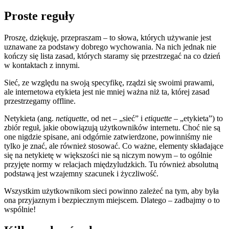
Proste reguły
Proszę, dziękuję, przepraszam – to słowa, których używanie jest
uznawane za podstawy dobrego wychowania. Na nich jednak nie
kończy się lista zasad, których staramy się przestrzegać na co dzień
w kontaktach z innymi.
Sieć, ze względu na swoją specyfikę, rządzi się swoimi prawami,
ale internetowa etykieta jest nie mniej ważna niż ta, której zasad
przestrzegamy offline.
Netykieta (ang.
netiquette
, od net – „sieć” i
etiquette
– „etykieta”) to
zbiór reguł, jakie obowiązują użytkowników internetu. Choć nie są
one nigdzie spisane, ani odgórnie zatwierdzone, powinniśmy nie
tylko je znać, ale również stosować. Co ważne, elementy składające
się na netykietę w większości nie są niczym nowym – to ogólnie
przyjęte normy w relacjach międzyludzkich. Tu również absolutną
podstawą jest wzajemny szacunek i życzliwość.
Wszystkim użytkownikom sieci powinno zależeć na tym, aby była
ona przyjaznym i bezpiecznym miejscem. Dlatego – zadbajmy o to
wspólnie!