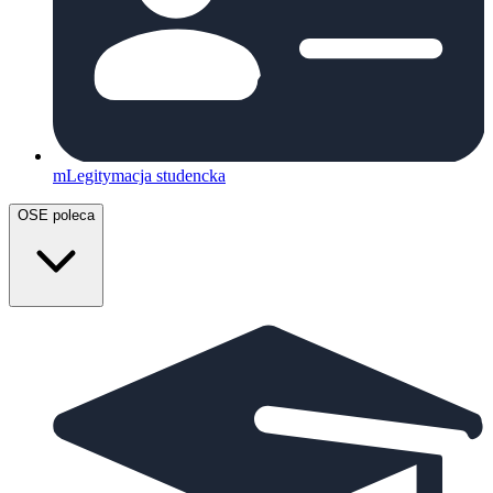
mLegitymacja studencka
OSE poleca