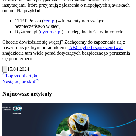
instytucjami, które przyjmują zgłoszenia o niepojących zjawiskach
online. Na przykład:
CERT Polska (
cert.pl
) – incydenty naruszające
bezpieczeństwo w sieci,
Dyżurnet.pl (
dyzurnet.pl
) – nielegalne treści w internecie.
Chcecie dowiedzieć się więcej? Zachęcamy do zapoznania się z
naszym bezpłatnym poradnikiem
„ABC cyberbezpieczeństwa”
–
znajdziecie tam wiele porad dotyczących bezpiecznego poruszania
się po internecie.
15.04.2024
Poprzedni artykuł
Następny artykuł
Najnowsze artykuły