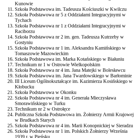
Kunowie
Szkoła Podstawowa im. Tadeusza Kościuszki w Kwilczu
Szkoła Podstawowa nr 5 z Oddziałami Integracyjnymi w
Tychach
Szkoła Podstawowa nr 1 z Oddziałami Integracyjnymi w
Raciborzu
Szkoła Podstawowa nr 2 im. gen. Tadeusza Kutrzeby w
Gostyniu
Szkoła Podstawowa nr 1 im. Aleksandra Kamińskiego w
Tomaszowie Mazowieckim
Szkoła Podstawowa im. Marka Kotańskiego w Białuniu
Technikum nr 1 w Ostrowie Wielkopolskim
Szkoła Podstawowa nr 4 im. Jana Matejki w Bolesławcu
Szkoła Podstawowa im. Jana Twardowskiego w Barłominie
III Liceum Ogólnokształcące im. Kazimierza Kosińskiego w
Kłobucku
Szkoła Podstawowa w Okonku
Szkoła Podstawowa nr 4 im. Generała Mieczysława
Smorawińskiego w Turku
Technikum nr 2 w Ostrołęce
Publiczna Szkoła Podstawowa im. Żołnierzy Armii Krajowej
w Brudkach Starych
Szkoła Podstawowa nr 4 im. Marii Konopnickiej w Sieradzu
Szkoła Podstawowa nr 1 im. Polskich Żołnierzy Września
1939 r. w Pieńsku