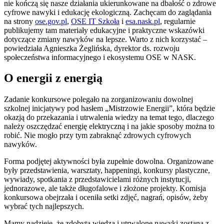
nie kończą się nasze działania ukierunkowane na dbałość o zdrowe
cyfrowe nawyki i edukację ekologiczną. Zachęcam do zaglądania
na strony
ose.gov.pl
,
OSE IT Szkoła
i
esa.nask.pl
, regularnie
publikujemy tam materiały edukacyjne i praktyczne wskazówki
dotyczące zmiany nawyków na lepsze. Warto z nich korzystać –
powiedziała Agnieszka Żeglińska, dyrektor ds. rozwoju
społeczeństwa informacyjnego i ekosystemu OSE w NASK.
O energii z energią
Zadanie konkursowe polegało na zorganizowaniu dowolnej
szkolnej inicjatywy pod hasłem „Mistrzowie Energii”, która będzie
okazją do przekazania i utrwalenia wiedzy na temat tego, dlaczego
należy oszczędzać energię elektryczną i na jakie sposoby można to
robić. Nie mogło przy tym zabraknąć zdrowych cyfrowych
nawyków.
Forma podjętej aktywności była zupełnie dowolna. Organizowane
były przedstawienia, warsztaty, happeningi, konkursy plastyczne,
wywiady, spotkania z przedstawicielami różnych instytucji,
jednorazowe, ale także długofalowe i złożone projekty. Komisja
konkursowa obejrzała i oceniła setki zdjęć, nagrań, opisów, żeby
wybrać tych najlepszych.
Mamy nadzieję, że zdobyta wiedza i utrwalone nawyki zostaną z