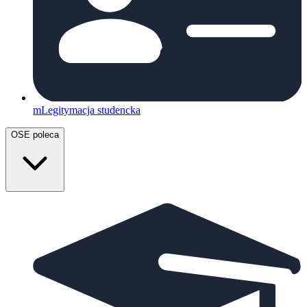
mLegitymacja studencka
OSE poleca