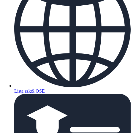
Lista szkół OSE