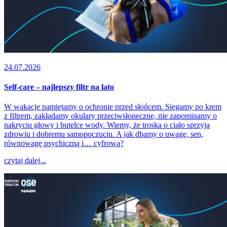
24.07.2026
Self-care – najlepszy filtr na lato
W wakacje pamiętamy o ochronie przed słońcem. Sięgamy po krem
z filtrem, zakładamy okulary przeciwsłoneczne, nie zapominamy o
nakryciu głowy i butelce wody. Wiemy, że troska o ciało sprzyja
zdrowiu i dobremu samopoczuciu. A jak dbamy o uwagę, sen,
równowagę psychiczną i… cyfrową?
czytaj dalej...