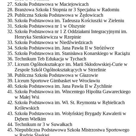
Szkoła Podstawowa w Maciejowicach
Branżowa Szkoła I Stopnia nr 3 Specjalna w Radomiu
Publiczna Szkoła Podstawowa w Żędowicach
Szkoła Podstawowa im. Tadeusza Kościuszki w Zieleniu
Szkoła Podstawowa nr 1 w Olszynie
Szkoła Podstawowa nr 1 Z Oddziałami Integracyjnymi im.
Henryka Sienkiewicza w Rzepinie
Szkoła Podstawowa w Niedźwiedzicach
Szkoła Podstawowa im. Jana Pawła II w Stróżówce
Szkoła Podstawowa im. Stanisława Konarskiego w Raciążu
Technikum Teb Edukacja w Tychach
Liceum Ogólnokształcące im. Marii Skłodowskiej-Curie w
Zespole Szkół Ogólnokształcących w Strzelinie
Publiczna Szkoła Podstawowa w Głazowie
Liceum Sportowe Gimbasket we Wrocławiu
Szkoła Podstawowa im. Jana Pawła II w Żychlinie
Szkoła Podstawowa im. Wincentego Hipolita Gawareckiego
w Małej Wsi
Szkoła Podstawowa im. Wł. St. Reymonta w Rębielicach
Królewskich
Szkoła Podstawowa im. Wołyńskiej Brygady Kawalerii w
Dębem Wielkim
Technikum nr 3 w Suwałkach
Niepubliczna Podstawowa Szkoła Mistrzostwa Sportowego
w Rudzie Śląskiej