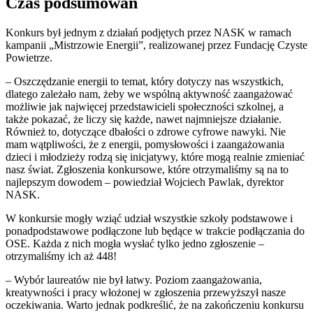
Czas podsumowań
Konkurs był jednym z działań podjętych przez NASK w ramach
kampanii „Mistrzowie Energii”, realizowanej przez Fundację Czyste
Powietrze.
– Oszczędzanie energii to temat, który dotyczy nas wszystkich,
dlatego zależało nam, żeby we wspólną aktywność zaangażować
możliwie jak najwięcej przedstawicieli społeczności szkolnej, a
także pokazać, że liczy się każde, nawet najmniejsze działanie.
Również to, dotyczące dbałości o zdrowe cyfrowe nawyki. Nie
mam wątpliwości, że z energii, pomysłowości i zaangażowania
dzieci i młodzieży rodzą się inicjatywy, które mogą realnie zmieniać
nasz świat. Zgłoszenia konkursowe, które otrzymaliśmy są na to
najlepszym dowodem – powiedział Wojciech Pawlak, dyrektor
NASK.
W konkursie mogły wziąć udział wszystkie szkoły podstawowe i
ponadpodstawowe podłączone lub będące w trakcie podłączania do
OSE. Każda z nich mogła wysłać tylko jedno zgłoszenie –
otrzymaliśmy ich aż 448!
– Wybór laureatów nie był łatwy. Poziom zaangażowania,
kreatywności i pracy włożonej w zgłoszenia przewyższył nasze
oczekiwania. Warto jednak podkreślić, że na zakończeniu konkursu