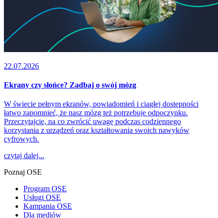
22.07.2026
Ekrany czy słońce? Zadbaj o swój mózg
W świecie pełnym ekranów, powiadomień i ciągłej dostępności
łatwo zapomnieć, że nasz mózg też potrzebuje odpoczynku.
Przeczytajcie, na co zwrócić uwagę podczas codziennego
korzystania z urządzeń oraz kształtowania swoich nawyków
cyfrowych.
czytaj dalej...
Poznaj OSE
Program OSE
Usługi OSE
Kampania OSE
Dla mediów