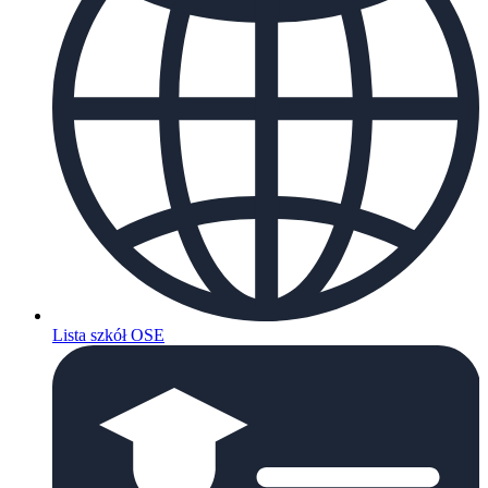
Lista szkół OSE