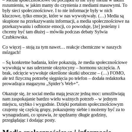
rozumieniu, w jakim mamy do czynienia z mediami masowymi. To
były sieci społecznościowe. I to nie informacje były w nich
kluczowe, tylko emocje, które w nas wywoływały. (…) Media są
skupione na przekazywaniu informacji, a media społecznościowe na
przekazywaniu i odbiorze emocji, co powoduje, [że] jesteśmy i
chcemy być tam dłużej – mówiła podczas debaty Sylwia
Czubkowska.
Co więcej – stoją za tym nawet… reakcje chemiczne w naszych
mózgach!
– Są konkretne badania, które pokazują, że media społecznościowe
wywołują w nas uderzenie oksytocyny – hormonu szczęścia. A
brak, odcięcie wywołuje określone skutki uboczne – (…) FOMO,
ale też fizyczną potrzebę sięgnięcia po telefon – dodała redaktorka
prowadząca magazynu „Spider’s Web+”.
Okazuje się, że social media mają jeszcze jedną moc: umożliwiają
nam zaspokajanie bardzo wielu ważnych potrzeb – w jednym
miejscu, szybko i wygodnie. Dzięki portalom społecznościowym
czujemy się częścią grupy, pokazujemy siebie i możemy być za to
wynagradzani, co sprawia, że spędzamy długie godziny,
przeglądając i dodając posty.