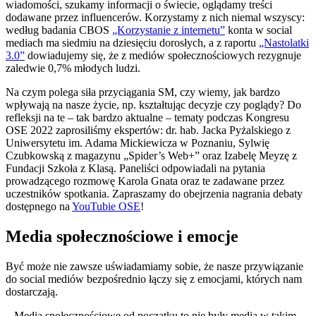
wiadomości, szukamy informacji o świecie, oglądamy treści
dodawane przez influencerów. Korzystamy z nich niemal wszyscy:
według badania CBOS
„Korzystanie z internetu”
konta w social
mediach ma siedmiu na dziesięciu dorosłych, a z raportu
„Nastolatki
3.0”
dowiadujemy się, że z mediów społecznościowych rezygnuje
zaledwie 0,7% młodych ludzi.
Na czym polega siła przyciągania SM, czy wiemy, jak bardzo
wpływają na nasze życie, np. kształtując decyzje czy poglądy? Do
refleksji na te – tak bardzo aktualne – tematy podczas Kongresu
OSE 2022 zaprosiliśmy ekspertów: dr. hab. Jacka Pyżalskiego z
Uniwersytetu im. Adama Mickiewicza w Poznaniu, Sylwię
Czubkowską z magazynu „Spider’s Web+” oraz Izabelę Meyzę z
Fundacji Szkoła z Klasą. Paneliści odpowiadali na pytania
prowadzącego rozmowę Karola Gnata oraz te zadawane przez
uczestników spotkania. Zapraszamy do obejrzenia nagrania debaty
dostępnego na
YouTubie OSE
!
Media społecznościowe i emocje
Być może nie zawsze uświadamiamy sobie, że nasze przywiązanie
do social mediów bezpośrednio łączy się z emocjami, których nam
dostarczają.
– Media społecznościowe od początku to nie były media w takim