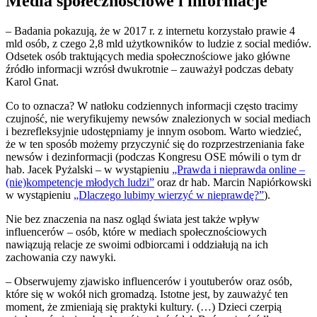
Media społecznościowe i informacje
– Badania pokazują, że w 2017 r. z internetu korzystało prawie 4
mld osób, z czego 2,8 mld użytkowników to ludzie z social mediów.
Odsetek osób traktujących media społecznościowe jako główne
źródło informacji wzrósł dwukrotnie – zauważył podczas debaty
Karol Gnat.
Co to oznacza? W natłoku codziennych informacji często tracimy
czujność, nie weryfikujemy newsów znalezionych w social mediach
i bezrefleksyjnie udostępniamy je innym osobom. Warto wiedzieć,
że w ten sposób możemy przyczynić się do rozprzestrzeniania fake
newsów i dezinformacji (podczas Kongresu OSE mówili o tym dr
hab. Jacek Pyżalski – w wystąpieniu
„Prawda i nieprawda online –
(nie)kompetencje młodych ludzi”
oraz dr hab. Marcin Napiórkowski
w wystąpieniu
„Dlaczego lubimy wierzyć w nieprawdę?”
).
Nie bez znaczenia na nasz ogląd świata jest także wpływ
influencerów – osób, które w mediach społecznościowych
nawiązują relacje ze swoimi odbiorcami i oddziałują na ich
zachowania czy nawyki.
– Obserwujemy zjawisko influencerów i youtuberów oraz osób,
które się w wokół nich gromadzą. Istotne jest, by zauważyć ten
moment, że zmieniają się praktyki kultury. (…) Dzieci czerpią