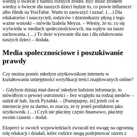
wiedzę o świecie z bardzo różnych źródeł. Być może źródłem
wiedzy o świecie dla naszych dzieci będzie to, co powie influencer
albo filmik na YouTubie. Warto to zauważyć i uznać. (…) Dla
edukatorów i nauczycieli, rodziców i dziennikarzy płyną z tego
ważne wnioski – mówiła Izabela Meyza. – Wiemy, że to, co się
wyświetla w mediach społecznościowych, ma wpływ na nasze
zachowania. (…) To duże wyzwanie dla nas i dla edukowania
naszych dzieci – dodała.
Media społecznościowe i poszukiwanie
prawdy
Czy można pomóc młodym użytkownikom internetu w
kształtowaniu umiejętności weryfikacji treści znajdowanych online?
– Gdybym dzisiaj miał dawać młodym ludziom informacje, to
mówiłbym o pewnej ostrożności – bez względu na rodzaj mediów –
radził dr hab. Jacek Pyżalski. – [Pamiętajmy, że] jeżeli coś w
internecie jest za darmo, to znaczy, że ty jesteś produktem jako
użytkownik. (…) Czyli nie płacimy często finansowo, płacimy
swoim czasem – dodał.
Eksperci w swoich wypowiedziach zwracali też uwagę na ogromną
rolę edukacji i działań, które rodzice mogą podejmować razem z