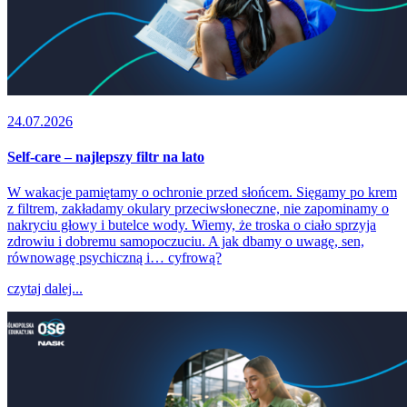
24.07.2026
Self-care – najlepszy filtr na lato
W wakacje pamiętamy o ochronie przed słońcem. Sięgamy po krem
z filtrem, zakładamy okulary przeciwsłoneczne, nie zapominamy o
nakryciu głowy i butelce wody. Wiemy, że troska o ciało sprzyja
zdrowiu i dobremu samopoczuciu. A jak dbamy o uwagę, sen,
równowagę psychiczną i… cyfrową?
czytaj dalej...