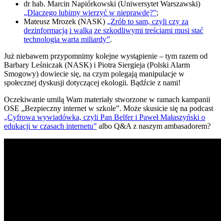
dr hab. Marcin Napiórkowski (Uniwersytet Warszawski)
„Dlaczego lubimy wierzyć w nieprawdę?”
;
Mateusz Mrozek (NASK)
„Zrób to sam, czyli czy za
dezinformacją i walką ze szkodliwymi treściami musi stać
technologia warta miliardy”
.
Już niebawem przypomnimy kolejne wystąpienie – tym razem od
Barbary Leśniczak (NASK) i Piotra Siergieja (Polski Alarm
Smogowy) dowiecie się, na czym polegają manipulacje w
społecznej dyskusji dotyczącej ekologii. Bądźcie z nami!
Oczekiwanie umilą Wam materiały stworzone w ramach kampanii
OSE „Bezpieczny internet w szkole”. Może skusicie się na podcast
„Cyfrowa wywiadówka, czyli Pan Belfer i Paweł Małaszyński o
edukacji w czasach internetu”
albo Q&A z naszym ambasadorem?