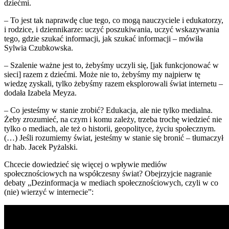
dziećmi.
– To jest tak naprawdę clue tego, co mogą nauczyciele i edukatorzy,
i rodzice, i dziennikarze: uczyć poszukiwania, uczyć wskazywania
tego, gdzie szukać informacji, jak szukać informacji – mówiła
Sylwia Czubkowska.
– Szalenie ważne jest to, żebyśmy uczyli się, [jak funkcjonować w
sieci] razem z dziećmi. Może nie to, żebyśmy my najpierw tę
wiedzę zyskali, tylko żebyśmy razem eksplorowali świat internetu –
dodała Izabela Meyza.
– Co jesteśmy w stanie zrobić? Edukacja, ale nie tylko medialna.
Żeby zrozumieć, na czym i komu zależy, trzeba trochę wiedzieć nie
tylko o mediach, ale też o historii, geopolityce, życiu społecznym.
(…) Jeśli rozumiemy świat, jesteśmy w stanie się bronić – tłumaczył
dr hab. Jacek Pyżalski.
Chcecie dowiedzieć się więcej o wpływie mediów
społecznościowych na współczesny świat? Obejrzyjcie nagranie
debaty „Dezinformacja w mediach społecznościowych, czyli w co
(nie) wierzyć w internecie”: