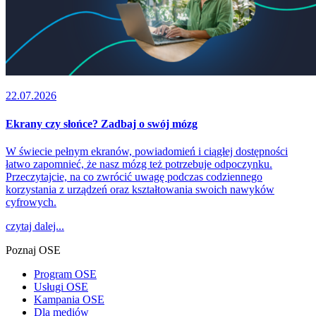
22.07.2026
Ekrany czy słońce? Zadbaj o swój mózg
W świecie pełnym ekranów, powiadomień i ciągłej dostępności
łatwo zapomnieć, że nasz mózg też potrzebuje odpoczynku.
Przeczytajcie, na co zwrócić uwagę podczas codziennego
korzystania z urządzeń oraz kształtowania swoich nawyków
cyfrowych.
czytaj dalej...
Poznaj OSE
Program OSE
Usługi OSE
Kampania OSE
Dla mediów