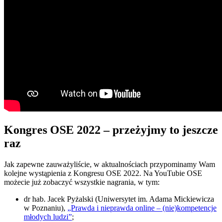
Kongres OSE 2022 – przeżyjmy to jeszcze
raz
Jak zapewne zauważyliście, w aktualnościach przypominamy Wam
kolejne wystąpienia z Kongresu OSE 2022. Na YouTubie OSE
możecie już zobaczyć wszystkie nagrania, w tym:
dr hab. Jacek Pyżalski (Uniwersytet im. Adama Mickiewicza
w Poznaniu),
„Prawda i nieprawda online – (nie)kompetencje
młodych ludzi”
;