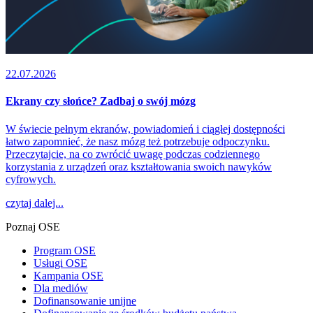
22.07.2026
Ekrany czy słońce? Zadbaj o swój mózg
W świecie pełnym ekranów, powiadomień i ciągłej dostępności
łatwo zapomnieć, że nasz mózg też potrzebuje odpoczynku.
Przeczytajcie, na co zwrócić uwagę podczas codziennego
korzystania z urządzeń oraz kształtowania swoich nawyków
cyfrowych.
czytaj dalej...
Poznaj OSE
Program OSE
Usługi OSE
Kampania OSE
Dla mediów
Dofinansowanie unijne