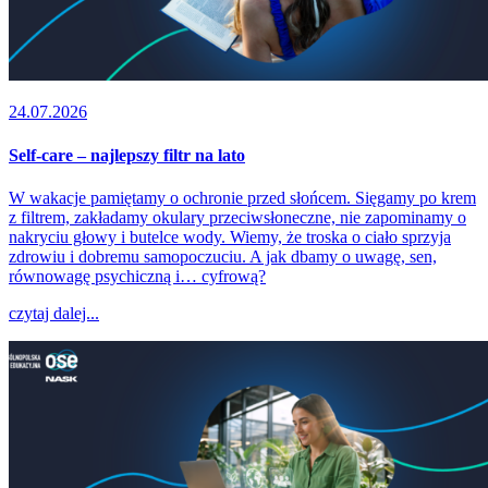
24.07.2026
Self-care – najlepszy filtr na lato
W wakacje pamiętamy o ochronie przed słońcem. Sięgamy po krem
z filtrem, zakładamy okulary przeciwsłoneczne, nie zapominamy o
nakryciu głowy i butelce wody. Wiemy, że troska o ciało sprzyja
zdrowiu i dobremu samopoczuciu. A jak dbamy o uwagę, sen,
równowagę psychiczną i… cyfrową?
czytaj dalej...