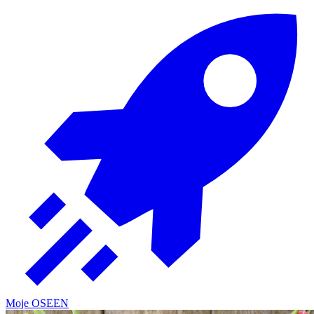
Moje OSE
EN