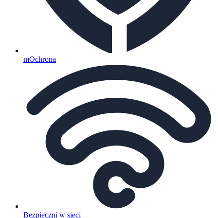
mOchrona
Bezpieczni w sieci