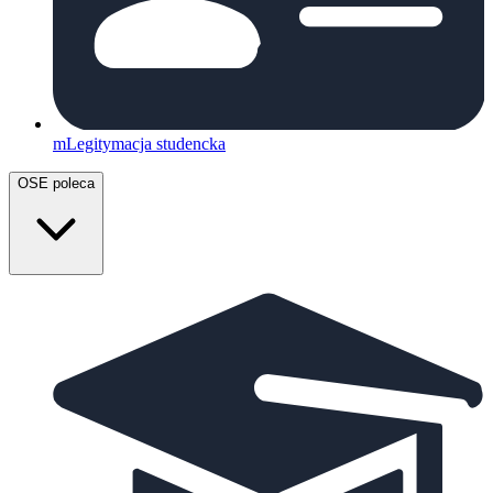
mLegitymacja studencka
OSE poleca