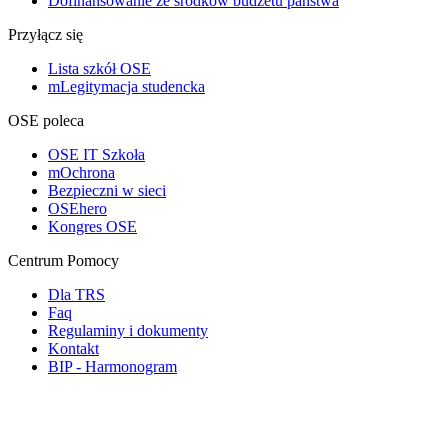
Dofinansowanie ze środków budżetu państwa
Przyłącz się
Lista szkół OSE
mLegitymacja studencka
OSE poleca
OSE IT Szkoła
mOchrona
Bezpieczni w sieci
OSEhero
Kongres OSE
Centrum Pomocy
Dla TRS
Faq
Regulaminy i dokumenty
Kontakt
BIP - Harmonogram