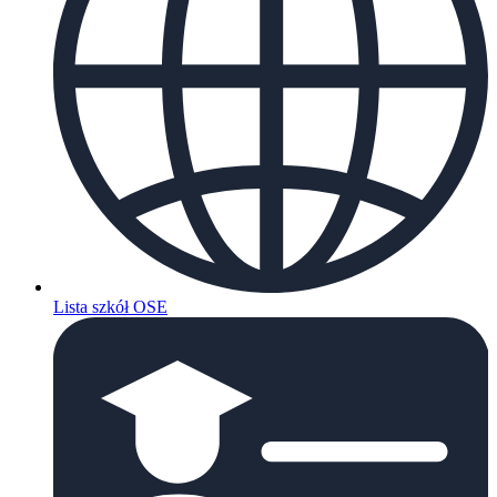
Lista szkół OSE