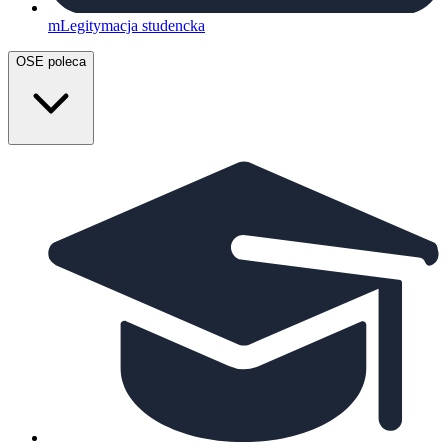
mLegitymacja studencka
OSE poleca