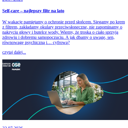
Self-care – najlepszy filtr na lato
W wakacje pamiętamy o ochronie przed słońcem. Sięgamy po krem
z filtrem, zakładamy okulary przeciwsłoneczne, nie zapominamy o
nakryciu głowy i butelce wody. Wiemy, że troska o ciało sprzyja
zdrowiu i dobremu samopoczuciu. A jak dbamy o uwagę, sen,
równowagę psychiczną i… cyfrową?
czytaj dalej...