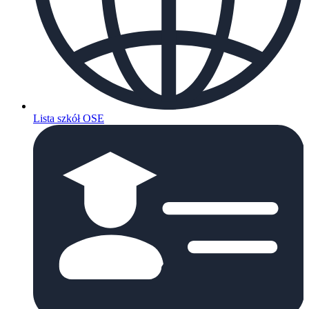
Lista szkół OSE