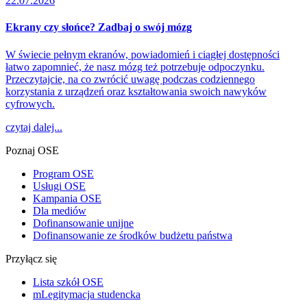
22.07.2026
Ekrany czy słońce? Zadbaj o swój mózg
W świecie pełnym ekranów, powiadomień i ciągłej dostępności
łatwo zapomnieć, że nasz mózg też potrzebuje odpoczynku.
Przeczytajcie, na co zwrócić uwagę podczas codziennego
korzystania z urządzeń oraz kształtowania swoich nawyków
cyfrowych.
czytaj dalej...
Poznaj OSE
Program OSE
Usługi OSE
Kampania OSE
Dla mediów
Dofinansowanie unijne
Dofinansowanie ze środków budżetu państwa
Przyłącz się
Lista szkół OSE
mLegitymacja studencka