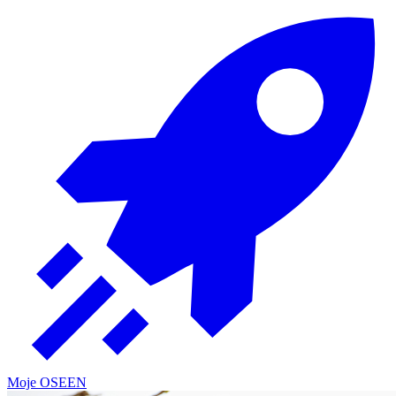
Moje OSE
EN