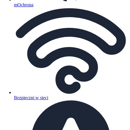
mOchrona
Bezpieczni w sieci