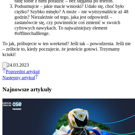
radę sobie z nimi poradzić – bez sięgania po telefon.
Podsumujcie – jakie macie wnioski? Udało się, choć było
ciężko? Szybko minęło? A może – nie wytrzymaliście aż 48
godzin? Niezależnie od tego, jaka jest odpowiedź –
zastanówcie się, czy powinniście coś zmienić w swoich
cyfrowych nawykach. To najważniejszy element
#offlinechalllenge.
To jak, próbujecie w ten weekend? Jeśli tak – powodzenia. Jeśli nie
– zróbcie to, kiedy poczujecie, że jesteście gotowi. Trzymamy
kciuki!
24.03.2023
Poprzedni artykuł
Następny artykuł
Najnowsze artykuły