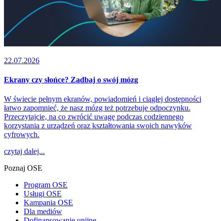
22.07.2026
Ekrany czy słońce? Zadbaj o swój mózg
W świecie pełnym ekranów, powiadomień i ciągłej dostępności
łatwo zapomnieć, że nasz mózg też potrzebuje odpoczynku.
Przeczytajcie, na co zwrócić uwagę podczas codziennego
korzystania z urządzeń oraz kształtowania swoich nawyków
cyfrowych.
czytaj dalej...
Poznaj OSE
Program OSE
Usługi OSE
Kampania OSE
Dla mediów
Dofinansowanie unijne