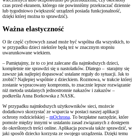
czas przed ekranem, którego nie powinniśmy przekraczać dziennie
lub tygodniowo (większość urządzeń posiada funkcjonalność,
dzięki której można to sprawdzić).
Ważna elastyczność
O ile część cyfrowych zasad może być wspólna dla wszystkich, to
w przypadku dzieci niektóre będą też w znacznym stopniu
uwarunkowane wiekiem.
– Pamiętajmy, że to co jest zalecane dla najmłodszych dzieci,
kompletnie nie sprawdzi się u nastolatków. Dlatego – starajmy się
zawsze jak najlepiej dopasować ustalane reguły do sytuacji. Jak to
zrobić? Najlepiej wspólnie z dzieckiem. Rozmowa, w trakcie której
zostanie wypracowany kompromis, to znacznie lepsze rozwiązanie
niż metoda ustalanych jednostronnie nakazów i zakazów –
podkreśla Anna Borkowska z NASK.
W przypadku najmłodszych użytkowników sieci, możecie
dodatkowo skorzystać ze wsparcia w postaci naszej aplikacji
ochrony rodzicielskiej –
mOchrona
. To bezpłatne narzędzie, które
pomoże między innymi w ustalaniu zasad związanych z dostępem
do określonych treści online. Aplikacja pozwala także sprawdzić, w
jaki sposób dziecko korzysta ze swojego urządzenia. Dzięki temu