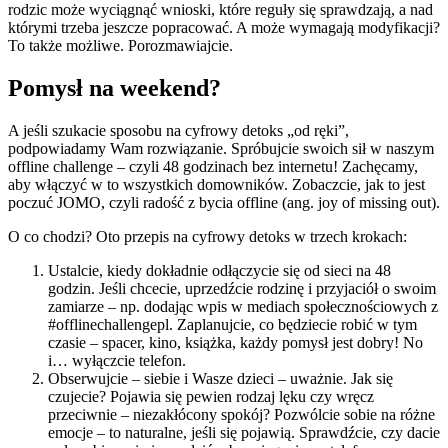
rodzic może wyciągnąć wnioski, które reguły się sprawdzają, a nad
którymi trzeba jeszcze popracować. A może wymagają modyfikacji?
To także możliwe. Porozmawiajcie.
Pomysł na weekend?
A jeśli szukacie sposobu na cyfrowy detoks „od ręki”,
podpowiadamy Wam rozwiązanie. Spróbujcie swoich sił w naszym
offline challenge – czyli 48 godzinach bez internetu! Zachęcamy,
aby włączyć w to wszystkich domowników. Zobaczcie, jak to jest
poczuć JOMO, czyli radość z bycia offline (ang. joy of missing out).
O co chodzi? Oto przepis na cyfrowy detoks w trzech krokach:
Ustalcie, kiedy dokładnie odłączycie się od sieci na 48
godzin. Jeśli chcecie, uprzedźcie rodzinę i przyjaciół o swoim
zamiarze – np. dodając wpis w mediach społecznościowych z
#offlinechallengepl. Zaplanujcie, co będziecie robić w tym
czasie – spacer, kino, książka, każdy pomysł jest dobry! No
i… wyłączcie telefon.
Obserwujcie – siebie i Wasze dzieci – uważnie. Jak się
czujecie? Pojawia się pewien rodzaj lęku czy wręcz
przeciwnie – niezakłócony spokój? Pozwólcie sobie na różne
emocje – to naturalne, jeśli się pojawią. Sprawdźcie, czy dacie