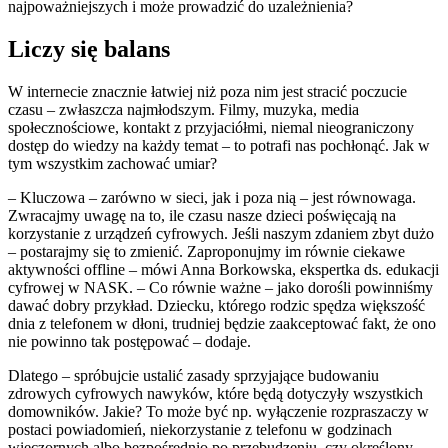
najpoważniejszych i może prowadzić do uzależnienia?
Liczy się balans
W internecie znacznie łatwiej niż poza nim jest stracić poczucie
czasu – zwłaszcza najmłodszym. Filmy, muzyka, media
społecznościowe, kontakt z przyjaciółmi, niemal nieograniczony
dostęp do wiedzy na każdy temat – to potrafi nas pochłonąć. Jak w
tym wszystkim zachować umiar?
– Kluczowa – zarówno w sieci, jak i poza nią – jest równowaga.
Zwracajmy uwagę na to, ile czasu nasze dzieci poświęcają na
korzystanie z urządzeń cyfrowych. Jeśli naszym zdaniem zbyt dużo
– postarajmy się to zmienić. Zaproponujmy im równie ciekawe
aktywności offline – mówi Anna Borkowska, ekspertka ds. edukacji
cyfrowej w NASK. – Co równie ważne – jako dorośli powinniśmy
dawać dobry przykład. Dziecku, którego rodzic spędza większość
dnia z telefonem w dłoni, trudniej będzie zaakceptować fakt, że ono
nie powinno tak postępować – dodaje.
Dlatego – spróbujcie ustalić zasady sprzyjające budowaniu
zdrowych cyfrowych nawyków, które będą dotyczyły wszystkich
domowników. Jakie? To może być np. wyłączenie rozpraszaczy w
postaci powiadomień, niekorzystanie z telefonu w godzinach
wieczornych albo bezpośrednio po przebudzeniu, czy określony