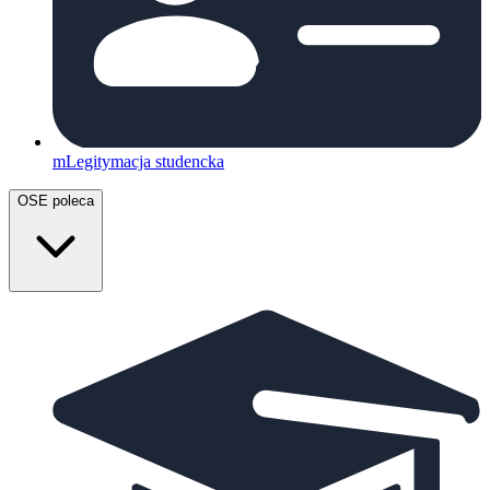
mLegitymacja studencka
OSE poleca