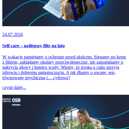
24.07.2026
Self-care – najlepszy filtr na lato
W wakacje pamiętamy o ochronie przed słońcem. Sięgamy po krem
z filtrem, zakładamy okulary przeciwsłoneczne, nie zapominamy o
nakryciu głowy i butelce wody. Wiemy, że troska o ciało sprzyja
zdrowiu i dobremu samopoczuciu. A jak dbamy o uwagę, sen,
równowagę psychiczną i… cyfrową?
czytaj dalej...