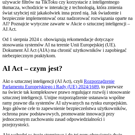
używacie filtrów na TikToku czy korzystacie z inteligentnego
tłumacza, wchodzicie w interakcję z technologią, która zmienia
świat szybciej niż jakakolwiek inna przed nią. Jak świadomie i
bezpiecznie implementować oraz nadzorować rozwiązania oparte na
AI? Poznajcie wytyczne zawarte w Akcie o sztucznej inteligencji –
AI Act.
Od 1 sierpnia 2024 r. obowiązują rekomendacje dotyczące
stosowania systemów AI na terenie Unii Europejskiej (UE).
Dokument AI Act (AIA) ma chronić użytkowników i zapobiegać
niebezpiecznym praktykom.
AI Act – czym jest?
Akt o sztucznej inteligencji (AI Act), czyli
Rozporządzenie
Parlamentu Europejskiego i Rady (UE) 2024/1689
, to pierwsze
na świecie tak kompleksowe prawo regulujące rozwój i stosowanie
sztucznej inteligencji. Unijne rozporządzenie ustanawia wspólne
ramy prawne dla systemów AI używanych na rynku europejskim.
Jego główne cele to zapewnienie bezpieczeństwa użytkowników,
ochrona praw podstawowych, promowanie innowacji przy
jednoczesnym zachowaniu zasad odpowiedzialności i
przejrzystości.
Akt wchodzi w życie stopniowo i do tej pory obowiązują dwie