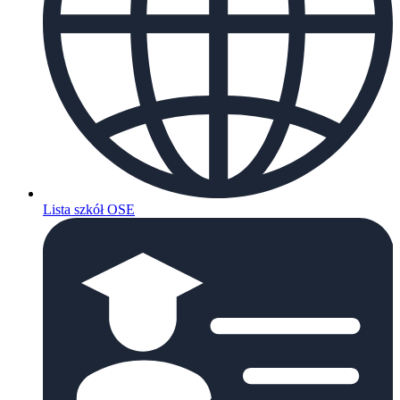
Lista szkół OSE