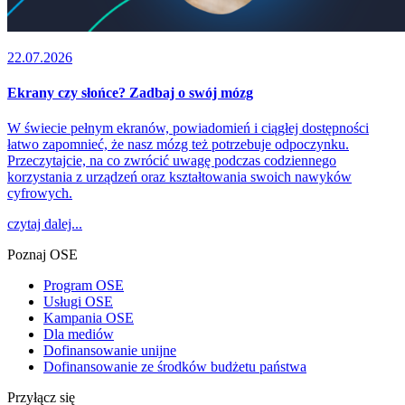
22.07.2026
Ekrany czy słońce? Zadbaj o swój mózg
W świecie pełnym ekranów, powiadomień i ciągłej dostępności
łatwo zapomnieć, że nasz mózg też potrzebuje odpoczynku.
Przeczytajcie, na co zwrócić uwagę podczas codziennego
korzystania z urządzeń oraz kształtowania swoich nawyków
cyfrowych.
czytaj dalej...
Poznaj OSE
Program OSE
Usługi OSE
Kampania OSE
Dla mediów
Dofinansowanie unijne
Dofinansowanie ze środków budżetu państwa
Przyłącz się