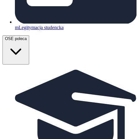
mLegitymacja studencka
OSE poleca