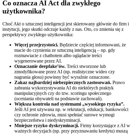
Co oznacza AI Act dla zwykłego
użytkownika?
Choć Akt o sztucznej inteligencji jest skierowany głównie do firm i
instytucji, jego skutki odczuje każdy z nas. Oto, co zmienia się z
perspektywy zwykłego użytkownika:
Więcej przejrzystości.
Będziecie częściej informowani, że
macie do czynienia ze sztuczną inteligencją – np. gdy
rozmawiacie z chatbotem albo oglądacie treści
wygenerowane przez AI.
Oznaczanie deepfake’ów.
Treści stworzone lub
zmodyfikowane przez AI (np. realistyczne wideo czy
nagrania głosu) powinny być wyraźnie oznaczone.
Zakaz najbardziej niebezpiecznych zastosowań.
Prawo
zabrania wykorzystywania AI do niektórych praktyk
manipulacyjnych czy do tzw. scoringu społecznego
(oceniania obywateli na podstawie zachowań).
Większa kontrola nad systemami „wysokiego ryzyka”.
Jeśli AI jest używana np. w rekrutacji, edukacji, bankowości
czy ochronie zdrowia, musi spełniać surowe wymogi
bezpieczeństwa i niedyskryminacji.
Mniejsze ryzyko dyskryminacji.
Firmy korzystające z AI w
ważnych decyzjach (np. przy przyznawaniu kredytu) muszą