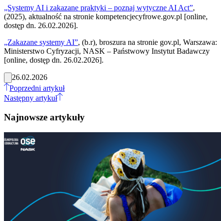
„Systemy AI i zakazane praktyki – poznaj wytyczne AI Act”
,
(2025), aktualność na stronie kompetencjecyfrowe.gov.pl [online,
dostęp dn. 26.02.2026].
„Zakazane systemy AI”
, (b.r), broszura na stronie gov.pl, Warszawa:
Ministerstwo Cyfryzacji, NASK – Państwowy Instytut Badawczy
[online, dostęp dn. 26.02.2026].
26.02.2026
Poprzedni artykuł
Następny artykuł
Najnowsze artykuły