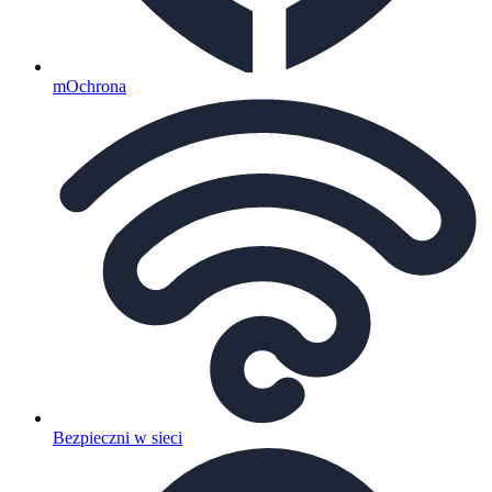
mOchrona
Bezpieczni w sieci