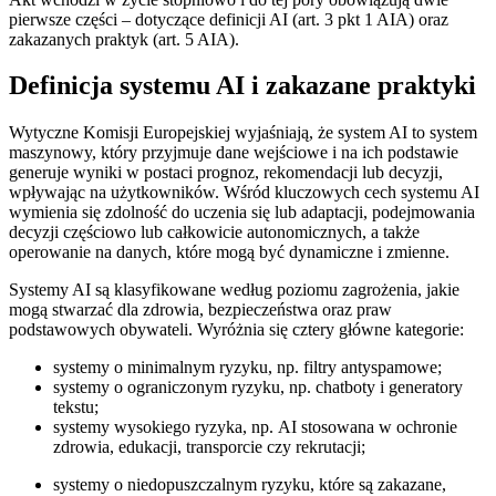
pierwsze części – dotyczące definicji AI (art. 3 pkt 1 AIA) oraz
zakazanych praktyk (art. 5 AIA).
Definicja systemu AI i zakazane praktyki
Wytyczne Komisji Europejskiej wyjaśniają, że system AI to system
maszynowy, który przyjmuje dane wejściowe i na ich podstawie
generuje wyniki w postaci prognoz, rekomendacji lub decyzji,
wpływając na użytkowników. Wśród kluczowych cech systemu AI
wymienia się zdolność do uczenia się lub adaptacji, podejmowania
decyzji częściowo lub całkowicie autonomicznych, a także
operowanie na danych, które mogą być dynamiczne i zmienne.
Systemy AI są klasyfikowane według poziomu zagrożenia, jakie
mogą stwarzać dla zdrowia, bezpieczeństwa oraz praw
podstawowych obywateli. Wyróżnia się cztery główne kategorie:
systemy o minimalnym ryzyku, np. filtry antyspamowe;
systemy o ograniczonym ryzyku, np. chatboty i generatory
tekstu;
systemy wysokiego ryzyka, np. AI stosowana w ochronie
zdrowia, edukacji, transporcie czy rekrutacji;
systemy o niedopuszczalnym ryzyku, które są zakazane,