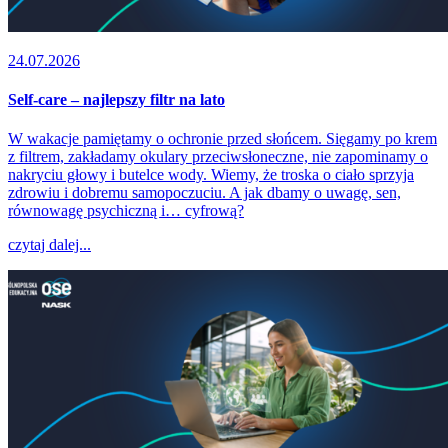
24.07.2026
Self-care – najlepszy filtr na lato
W wakacje pamiętamy o ochronie przed słońcem. Sięgamy po krem
z filtrem, zakładamy okulary przeciwsłoneczne, nie zapominamy o
nakryciu głowy i butelce wody. Wiemy, że troska o ciało sprzyja
zdrowiu i dobremu samopoczuciu. A jak dbamy o uwagę, sen,
równowagę psychiczną i… cyfrową?
czytaj dalej...