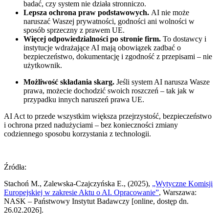
badać, czy system nie działa stronniczo.
Lepsza ochrona praw podstawowych.
AI nie może
naruszać Waszej prywatności, godności ani wolności w
sposób sprzeczny z prawem UE.
Więcej odpowiedzialności po stronie firm.
To dostawcy i
instytucje wdrażające AI mają obowiązek zadbać o
bezpieczeństwo, dokumentację i zgodność z przepisami – nie
użytkownik.
Możliwość składania skarg.
Jeśli system AI narusza Wasze
prawa, możecie dochodzić swoich roszczeń – tak jak w
przypadku innych naruszeń prawa UE.
AI Act to przede wszystkim większa przejrzystość, bezpieczeństwo
i ochrona przed nadużyciami – bez konieczności zmiany
codziennego sposobu korzystania z technologii.
Źródła:
Stachoń M., Zalewska-Czajczyńska E., (2025),
„Wytyczne Komisji
Europejskiej w zakresie Aktu o AI. Opracowanie”
, Warszawa:
NASK – Państwowy Instytut Badawczy [online, dostęp dn.
26.02.2026].