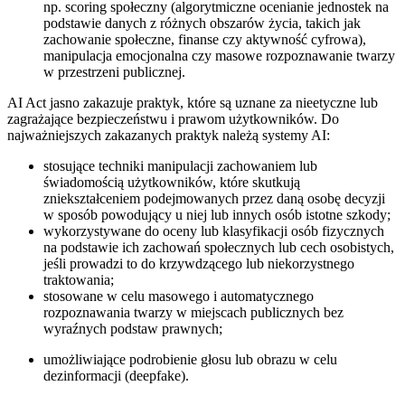
np. scoring społeczny (algorytmiczne ocenianie jednostek na
podstawie danych z różnych obszarów życia, takich jak
zachowanie społeczne, finanse czy aktywność cyfrowa),
manipulacja emocjonalna czy masowe rozpoznawanie twarzy
w przestrzeni publicznej.
AI Act jasno zakazuje praktyk, które są uznane za nieetyczne lub
zagrażające bezpieczeństwu i prawom użytkowników. Do
najważniejszych zakazanych praktyk należą systemy AI:
stosujące techniki manipulacji zachowaniem lub
świadomością użytkowników, które skutkują
zniekształceniem podejmowanych przez daną osobę decyzji
w sposób powodujący u niej lub innych osób istotne szkody;
wykorzystywane do oceny lub klasyfikacji osób fizycznych
na podstawie ich zachowań społecznych lub cech osobistych,
jeśli prowadzi to do krzywdzącego lub niekorzystnego
traktowania;
stosowane w celu masowego i automatycznego
rozpoznawania twarzy w miejscach publicznych bez
wyraźnych podstaw prawnych;
umożliwiające podrobienie głosu lub obrazu w celu
dezinformacji (deepfake).