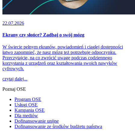
22.07.2026
Ekrany czy słońce? Zadbaj o swój mózg
W świecie pełnym ekranów, powiadomień i ciągłej dostępności
łatwo zapomnieć, że nasz mózg też potrzebuje odpoczynku.
Przeczytajcie, na co zwrócić uwagę podczas codziennego
korzystania z urządzeń oraz kształtowania swoich nawyków
cyfrowych.
czytaj dalej...
Poznaj OSE
Program OSE
Usługi OSE
Kampania OSE
Dla mediów
Dofinansowanie unijne
Dofinansowanie ze środków budżetu państwa