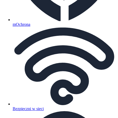
mOchrona
Bezpieczni w sieci