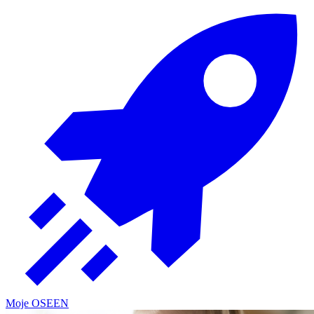
Moje OSE
EN