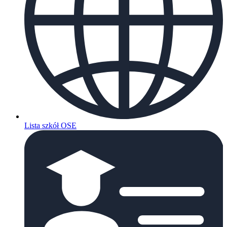
Lista szkół OSE