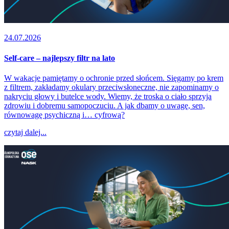
24.07.2026
Self-care – najlepszy filtr na lato
W wakacje pamiętamy o ochronie przed słońcem. Sięgamy po krem
z filtrem, zakładamy okulary przeciwsłoneczne, nie zapominamy o
nakryciu głowy i butelce wody. Wiemy, że troska o ciało sprzyja
zdrowiu i dobremu samopoczuciu. A jak dbamy o uwagę, sen,
równowagę psychiczną i… cyfrową?
czytaj dalej...