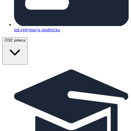
mLegitymacja studencka
OSE poleca