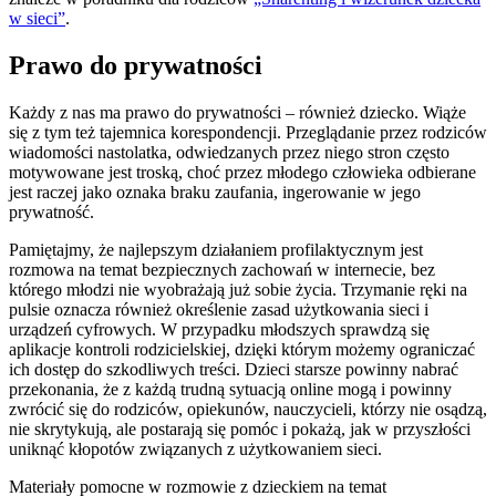
w sieci”
.
Prawo do prywatności
Każdy z nas ma prawo do prywatności – również dziecko. Wiąże
się z tym też tajemnica korespondencji. Przeglądanie przez rodziców
wiadomości nastolatka, odwiedzanych przez niego stron często
motywowane jest troską, choć przez młodego człowieka odbierane
jest raczej jako oznaka braku zaufania, ingerowanie w jego
prywatność.
Pamiętajmy, że najlepszym działaniem profilaktycznym jest
rozmowa na temat bezpiecznych zachowań w internecie, bez
którego młodzi nie wyobrażają już sobie życia. Trzymanie ręki na
pulsie oznacza również określenie zasad użytkowania sieci i
urządzeń cyfrowych. W przypadku młodszych sprawdzą się
aplikacje kontroli rodzicielskiej, dzięki którym możemy ograniczać
ich dostęp do szkodliwych treści. Dzieci starsze powinny nabrać
przekonania, że z każdą trudną sytuacją online mogą i powinny
zwrócić się do rodziców, opiekunów, nauczycieli, którzy nie osądzą,
nie skrytykują, ale postarają się pomóc i pokażą, jak w przyszłości
uniknąć kłopotów związanych z użytkowaniem sieci.
Materiały pomocne w rozmowie z dzieckiem na temat