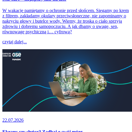
W wakacje pamiętamy o ochronie przed słońcem. Sięgamy po krem
z filtrem, zakładamy okulary przeciwsłoneczne, nie zapominamy o
nakryciu głowy i butelce wody. Wiemy, że troska o ciało sprzyja
zdrowiu i dobremu samopoczuciu. A jak dbamy o uwagę, sen,
równowagę psychiczną i… cyfrową?
czytaj dalej...
22.07.2026
Ekrany czy słońce? Zadbaj o swój mózg