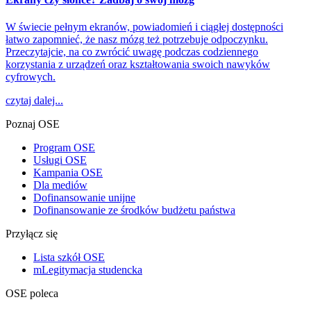
W świecie pełnym ekranów, powiadomień i ciągłej dostępności
łatwo zapomnieć, że nasz mózg też potrzebuje odpoczynku.
Przeczytajcie, na co zwrócić uwagę podczas codziennego
korzystania z urządzeń oraz kształtowania swoich nawyków
cyfrowych.
czytaj dalej...
Poznaj OSE
Program OSE
Usługi OSE
Kampania OSE
Dla mediów
Dofinansowanie unijne
Dofinansowanie ze środków budżetu państwa
Przyłącz się
Lista szkół OSE
mLegitymacja studencka
OSE poleca