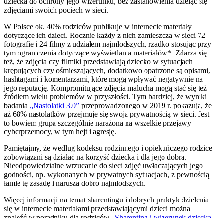
dziecka do ochrony jego wizerunku, bez zastanowienia dzieląc się
zdjęciami swoich pociech w sieci.
W Polsce ok. 40% rodziców publikuje w internecie materiały
dotyczące ich dzieci. Rocznie każdy z nich zamieszcza w sieci 72
fotografie i 24 filmy z udziałem najmłodszych, rzadko stosując przy
tym ograniczenia dotyczące wyświetlania materiałów*. Zdarza się
też, że zdjęcia czy filmiki przedstawiają dziecko w sytuacjach
krępujących czy ośmieszających, dodatkowo opatrzone są opisami,
hashtagami i komentarzami, które mogą wpływać negatywnie na
jego reputację. Kompromitujące zdjęcia malucha mogą stać się też
źródłem wielu problemów w przyszłości. Tym bardziej, że wyniki
badania
„Nastolatki 3.0”
przeprowadzonego w 2019 r. pokazują, że
aż 68% nastolatków przejmuje się swoją prywatnością w sieci. Jest
to bowiem grupa szczególnie narażona na wszelkie przejawy
cyberprzemocy, w tym hejt i agresję.
Pamiętajmy, że według kodeksu rodzinnego i opiekuńczego rodzice
zobowiązani są działać na korzyść dziecka i dla jego dobra.
Nieodpowiedzialne wrzucanie do sieci zdjęć uwłaczających jego
godności, np. wykonanych w prywatnych sytuacjach, z pewnością
łamie tę zasadę i narusza dobro najmłodszych.
Więcej informacji na temat sharentingu i dobrych praktyk dzielenia
się w internecie materiałami przedstawiającymi dzieci można
znaleźć w poradniku dla rodziców
„Sharenting i wizerunek dziecka