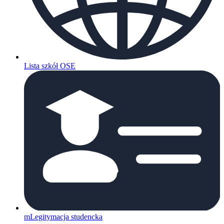
Lista szkół OSE
mLegitymacja studencka