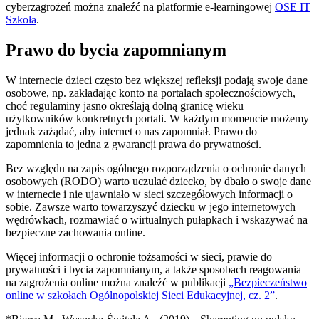
cyberzagrożeń można znaleźć na platformie e-learningowej
OSE IT
Szkoła
.
Prawo do bycia zapomnianym
W internecie dzieci często bez większej refleksji podają swoje dane
osobowe, np. zakładając konto na portalach społecznościowych,
choć regulaminy jasno określają dolną granicę wieku
użytkowników konkretnych portali. W każdym momencie możemy
jednak zażądać, aby internet o nas zapomniał. Prawo do
zapomnienia to jedna z gwarancji prawa do prywatności.
Bez względu na zapis ogólnego rozporządzenia o ochronie danych
osobowych (RODO) warto uczulać dziecko, by dbało o swoje dane
w internecie i nie ujawniało w sieci szczegółowych informacji o
sobie. Zawsze warto towarzyszyć dziecku w jego internetowych
wędrówkach, rozmawiać o wirtualnych pułapkach i wskazywać na
bezpieczne zachowania online.
Więcej informacji o ochronie tożsamości w sieci, prawie do
prywatności i bycia zapomnianym, a także sposobach reagowania
na zagrożenia online można znaleźć w publikacji
„Bezpieczeństwo
online w szkołach Ogólnopolskiej Sieci Edukacyjnej, cz. 2”
.