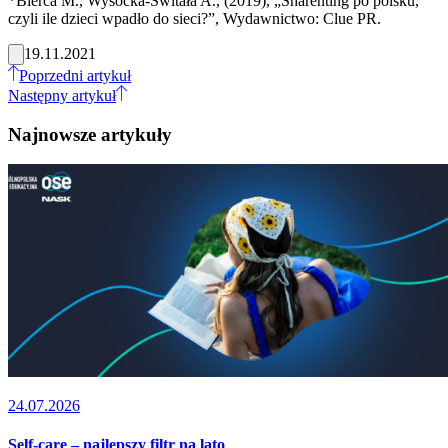
*Bierca M., Wysocka-Świtała A., (2019), „Sharenting po polsku,
czyli ile dzieci wpadło do sieci?”, Wydawnictwo: Clue PR.
19.11.2021
Poprzedni artykuł
Następny artykuł
Najnowsze artykuły
24.07.2026
Self-care – najlepszy filtr na lato