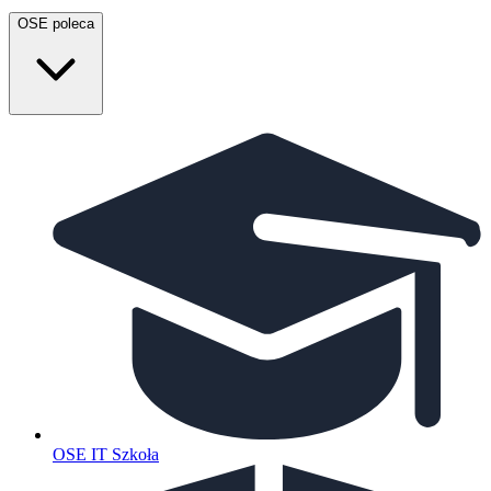
OSE poleca
OSE IT Szkoła