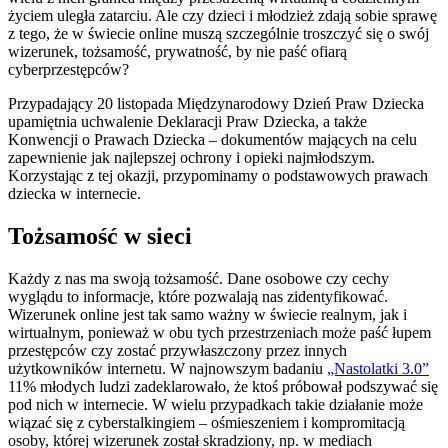
życiem uległa zatarciu. Ale czy dzieci i młodzież zdają sobie sprawę
z tego, że w świecie online muszą szczególnie troszczyć się o swój
wizerunek, tożsamość, prywatność, by nie paść ofiarą
cyberprzestępców?
Przypadający 20 listopada Międzynarodowy Dzień Praw Dziecka
upamiętnia uchwalenie Deklaracji Praw Dziecka, a także
Konwencji o Prawach Dziecka – dokumentów mających na celu
zapewnienie jak najlepszej ochrony i opieki najmłodszym.
Korzystając z tej okazji, przypominamy o podstawowych prawach
dziecka w internecie.
Tożsamość w sieci
Każdy z nas ma swoją tożsamość. Dane osobowe czy cechy
wyglądu to informacje, które pozwalają nas zidentyfikować.
Wizerunek online jest tak samo ważny w świecie realnym, jak i
wirtualnym, ponieważ w obu tych przestrzeniach może paść łupem
przestępców czy zostać przywłaszczony przez innych
użytkowników internetu. W najnowszym badaniu
„Nastolatki 3.0”
11% młodych ludzi zadeklarowało, że ktoś próbował podszywać się
pod nich w internecie. W wielu przypadkach takie działanie może
wiązać się z cyberstalkingiem – ośmieszeniem i kompromitacją
osoby, której wizerunek został skradziony, np. w mediach