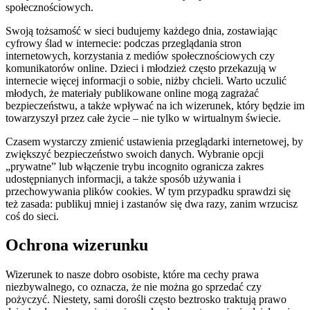
społecznościowych.
Swoją tożsamość w sieci budujemy każdego dnia, zostawiając
cyfrowy ślad w internecie: podczas przeglądania stron
internetowych, korzystania z mediów społecznościowych czy
komunikatorów online. Dzieci i młodzież często przekazują w
internecie więcej informacji o sobie, niżby chcieli. Warto uczulić
młodych, że materiały publikowane online mogą zagrażać
bezpieczeństwu, a także wpływać na ich wizerunek, który będzie im
towarzyszył przez całe życie – nie tylko w wirtualnym świecie.
Czasem wystarczy zmienić ustawienia przeglądarki internetowej, by
zwiększyć bezpieczeństwo swoich danych. Wybranie opcji
„prywatne” lub włączenie trybu incognito ogranicza zakres
udostępnianych informacji, a także sposób używania i
przechowywania plików cookies. W tym przypadku sprawdzi się
też zasada: publikuj mniej i zastanów się dwa razy, zanim wrzucisz
coś do sieci.
Ochrona wizerunku
Wizerunek to nasze dobro osobiste, które ma cechy prawa
niezbywalnego, co oznacza, że nie można go sprzedać czy
pożyczyć. Niestety, sami dorośli często beztrosko traktują prawo