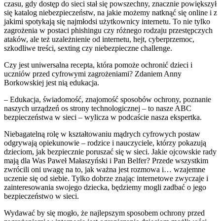
czasu, gdy dostęp do sieci stał się powszechny, znacznie powiększył
się katalog niebezpieczeństw, na jakie możemy natknąć się online i z
jakimi spotykają się najmłodsi użytkownicy internetu. To nie tylko
zagrożenia w postaci phishingu czy różnego rodzaju przestępczych
ataków, ale też uzależnienie od internetu, hejt, cyberprzemoc,
szkodliwe treści, sexting czy niebezpieczne challenge.
Czy jest uniwersalna recepta, która pomoże ochronić dzieci i
uczniów przed cyfrowymi zagrożeniami? Zdaniem Anny
Borkowskiej jest nią edukacja.
– Edukacja, świadomość, znajomość sposobów ochrony, poznanie
naszych urządzeń os strony technologicznej – to nasze ABC
bezpieczeństwa w sieci – wylicza w podcaście nasza ekspertka.
Niebagatelną rolę w kształtowaniu mądrych cyfrowych postaw
odgrywają opiekunowie – rodzice i nauczyciele, którzy pokazują
dzieciom, jak bezpiecznie poruszać się w sieci. Jakie ojcowskie rady
mają dla Was Paweł Małaszyński i Pan Belfer? Przede wszystkim
zwrócili oni uwagę na to, jak ważna jest rozmowa i… wzajemne
uczenie się od siebie. Tylko dobrze znając internetowe zwyczaje i
zainteresowania swojego dziecka, będziemy mogli zadbać o jego
bezpieczeństwo w sieci.
Wydawać by się mogło, że najlepszym sposobem ochrony przed