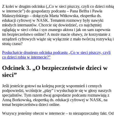
Z kolei w drugim odcinku („Co w sieci piszczy, czyli co dzieci robią
w internecie”) do gospodarzy podcastu – Pana Belfra i Pawła
Małaszyńskiego – dołączyła Marta Witkowska, ekspertka ds.
edukacji cyfrowej w NASK. Tematem rozmowy były nawyki
młodych internautów. Chcecie się dowiedzieć, co najchętniej
oglądają w sieci córka i syn znanego aktora i jak on sam zapewnia
im bezpieczeństwo online? A może macie obawy, że korzystanie z
urządzeń cyfrowych wiąże się wyłącznie z mało twórczą rozrywką i
stratą czasu?
Posłuchajcie drugiego odcinka podcastu „Co w sieci piszczy, czyli
co dzieci robią w internecie?”
Odcinek 3. „O bezpieczeństwie dzieci w
sieci”
Jeśli jesteście gotowi na kolejną porcję wspomnień i cennych
podpowiedzi, wciśnijcie „play” i wysłuchajcie się w głosy naszych
specjalistów. Tym razem dwaj gospodarze podcastu rozmawiają z
Anną Borkowską, ekspertką ds. edukacji cyfrowej w NASK, na
temat bezpieczeństwa dzieci online.
Wszyscy jesteśmy obecni w internecie – to niezaprzeczalny fakt. Od