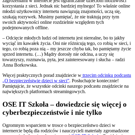
zagrożeniami w internecie jest ograniczanie dzieciom możliwości
korzystania z sieci. Jednak nic bardziej mylnego! To właśnie online
młodzi użytkownicy internetu nawiązują znajomości, uczą się,
szukają rozrywek. Musimy pamiętać, że nie traktują przy tym
swoich aktywności online rozdzielnie względem tych
podejmowanych offline.
– Odcięcie młodych ludzi od internetu jest nierealne, bo to jakby
wyciąć im kawałek życia. Oni nie różnicują tego, co robią w sieci, i
tego, co robią poza nią – my jeszcze chyba tak, bo pamiętamy życie
sprzed internetu. (…) Mądry dorosły nie odcina, a uczy się
towarzyszy, rozmawia, pyta, jest zainteresowany i słucha – radzi
Anna Borkowska.
Więcej praktycznych porad znajdziecie w
trzecim odcinku podcastu
„O bezpieczeństwie dzieci w sieci”
. Posłuchajcie koniecznie!
Pamiętajcie, że wszystkie odcinki naszego podcastu znajdziecie na
największych platformach streamingowych.
OSE IT Szkoła – dowiedzcie się więcej o
cyberbezpieczeństwie i nie tylko
Ogromnym wsparciem w trosce o bezpieczeństwo dzieci w
internercie będą dla rodziców i nauczycieli materiały zgromadzone