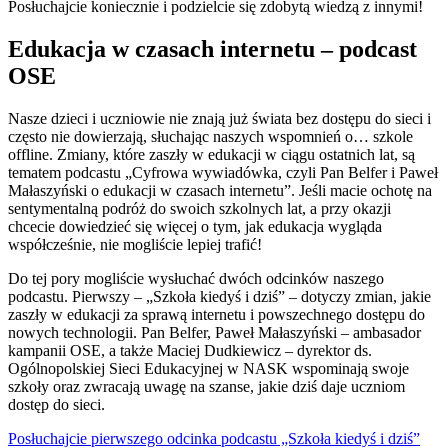
Posłuchajcie koniecznie i podzielcie się zdobytą wiedzą z innymi!
Edukacja w czasach internetu – podcast
OSE
Nasze dzieci i uczniowie nie znają już świata bez dostępu do sieci i
często nie dowierzają, słuchając naszych wspomnień o… szkole
offline. Zmiany, które zaszły w edukacji w ciągu ostatnich lat, są
tematem podcastu „Cyfrowa wywiadówka, czyli Pan Belfer i Paweł
Małaszyński o edukacji w czasach internetu”. Jeśli macie ochotę na
sentymentalną podróż do swoich szkolnych lat, a przy okazji
chcecie dowiedzieć się więcej o tym, jak edukacja wygląda
współcześnie, nie mogliście lepiej trafić!
Do tej pory mogliście wysłuchać dwóch odcinków naszego
podcastu. Pierwszy – „Szkoła kiedyś i dziś” – dotyczy zmian, jakie
zaszły w edukacji za sprawą internetu i powszechnego dostępu do
nowych technologii. Pan Belfer, Paweł Małaszyński – ambasador
kampanii OSE, a także Maciej Dudkiewicz – dyrektor ds.
Ogólnopolskiej Sieci Edukacyjnej w NASK wspominają swoje
szkoły oraz zwracają uwagę na szanse, jakie dziś daje uczniom
dostęp do sieci.
Posłuchajcie pierwszego odcinka podcastu „Szkoła kiedyś i dziś”