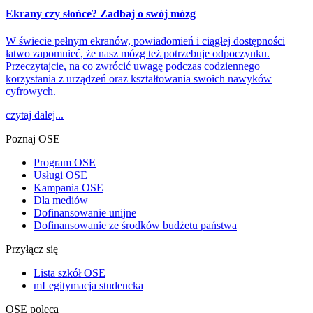
Ekrany czy słońce? Zadbaj o swój mózg
W świecie pełnym ekranów, powiadomień i ciągłej dostępności
łatwo zapomnieć, że nasz mózg też potrzebuje odpoczynku.
Przeczytajcie, na co zwrócić uwagę podczas codziennego
korzystania z urządzeń oraz kształtowania swoich nawyków
cyfrowych.
czytaj dalej...
Poznaj OSE
Program OSE
Usługi OSE
Kampania OSE
Dla mediów
Dofinansowanie unijne
Dofinansowanie ze środków budżetu państwa
Przyłącz się
Lista szkół OSE
mLegitymacja studencka
OSE poleca