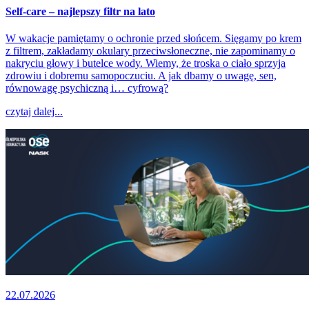
Self-care – najlepszy filtr na lato
W wakacje pamiętamy o ochronie przed słońcem. Sięgamy po krem
z filtrem, zakładamy okulary przeciwsłoneczne, nie zapominamy o
nakryciu głowy i butelce wody. Wiemy, że troska o ciało sprzyja
zdrowiu i dobremu samopoczuciu. A jak dbamy o uwagę, sen,
równowagę psychiczną i… cyfrową?
czytaj dalej...
22.07.2026