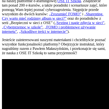
na naszej platformie e-learningowej
OSE IT Szkoła
. Znajdziecie
tam ponad 200 e-kursów, a także poradniki i scenariusze zajęć, które
pomogą Wam lepiej poznać cyberzagrożenia. Sięgnijcie przede
wszystkim do dwóch kursów:
„Zrozumieć FOMO”
i
„Sharenting.
Czy warto mieć rodzinny album w sieci?”
oraz do poradników z
serii „Bezpieczni w sieci z OSE” (
„Sexting i nagie zdjęcia w sieci”
,
„Cyberprzemoc w szkole”
,
„FOMO i problemowe używanie
internetu”
,
„Szkodliwe treści w internecie”
).
Jesteście zainteresowani naszymi materiałami i chcielibyście poznać
wszystkie funkcjonalności platformy? Obejrzyjcie instruktaż, który
nagraliśmy razem z Pawłem Małaszyńskim, i przekonajcie się sami,
że nauka z OSE IT Szkołą to sama przyjemność!