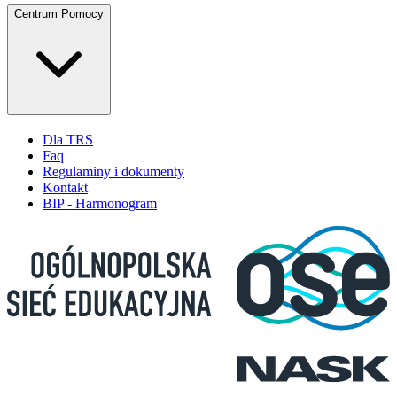
Centrum Pomocy
Dla TRS
Faq
Regulaminy i dokumenty
Kontakt
BIP - Harmonogram