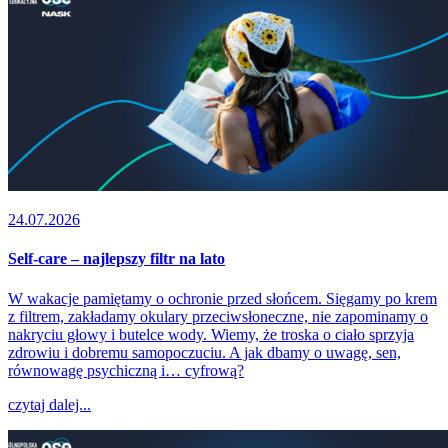
24.07.2026
Self-care – najlepszy filtr na lato
W wakacje pamiętamy o ochronie przed słońcem. Sięgamy po krem
z filtrem, zakładamy okulary przeciwsłoneczne, nie zapominamy o
nakryciu głowy i butelce wody. Wiemy, że troska o ciało sprzyja
zdrowiu i dobremu samopoczuciu. A jak dbamy o uwagę, sen,
równowagę psychiczną i… cyfrową?
czytaj dalej...