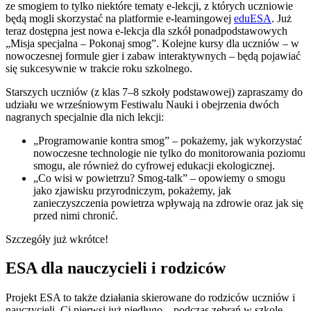
ze smogiem to tylko niektóre tematy e-lekcji, z których uczniowie
będą mogli skorzystać na platformie e-learningowej
eduESA
. Już
teraz dostępna jest nowa e-lekcja dla szkół ponadpodstawowych
„Misja specjalna – Pokonaj smog”. Kolejne kursy dla uczniów – w
nowoczesnej formule gier i zabaw interaktywnych – będą pojawiać
się sukcesywnie w trakcie roku szkolnego.
Starszych uczniów (z klas 7–8 szkoły podstawowej) zapraszamy do
udziału we wrześniowym Festiwalu Nauki i obejrzenia dwóch
nagranych specjalnie dla nich lekcji:
„Programowanie kontra smog” – pokażemy, jak wykorzystać
nowoczesne technologie nie tylko do monitorowania poziomu
smogu, ale również do cyfrowej edukacji ekologicznej.
„Co wisi w powietrzu? Smog-talk” – opowiemy o smogu
jako zjawisku przyrodniczym, pokażemy, jak
zanieczyszczenia powietrza wpływają na zdrowie oraz jak się
przed nimi chronić.
Szczegóły już wkrótce!
ESA dla nauczycieli i rodziców
Projekt ESA to także działania skierowane do rodziców uczniów i
nauczycieli. Ci pierwsi już niedługo – podczas zebrań w szkole –