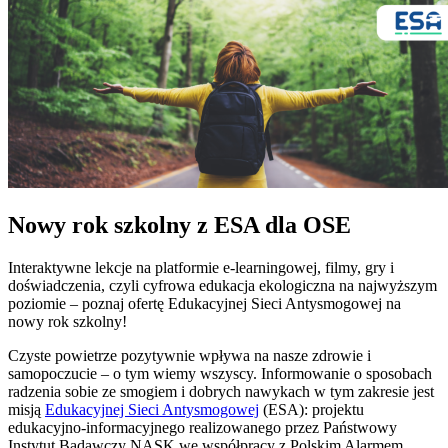
Nowy rok szkolny z ESA dla OSE
Interaktywne lekcje na platformie e-learningowej, filmy, gry i
doświadczenia, czyli cyfrowa edukacja ekologiczna na najwyższym
poziomie – poznaj ofertę Edukacyjnej Sieci Antysmogowej na
nowy rok szkolny!
Czyste powietrze pozytywnie wpływa na nasze zdrowie i
samopoczucie – o tym wiemy wszyscy. Informowanie o sposobach
radzenia sobie ze smogiem i dobrych nawykach w tym zakresie jest
misją
Edukacyjnej Sieci Antysmogowej
(ESA): projektu
edukacyjno-informacyjnego realizowanego przez Państwowy
Instytut Badawczy NASK we współpracy z Polskim Alarmem