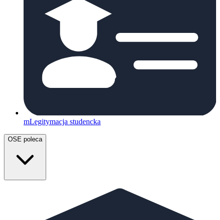
mLegitymacja studencka
OSE poleca