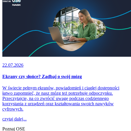
22.07.2026
Ekrany czy słońce? Zadbaj o swój mózg
W świecie pełnym ekranów, powiadomień i ciągłej dostępności
łatwo zapomnieć, że nasz mózg też potrzebuje odpoczynku.
Przeczytajcie, na co zwrócić uwagę podczas codziennego
korzystania z urządzeń oraz kształtowania swoich nawyków
cyfrowych.
czytaj dalej...
Poznaj OSE