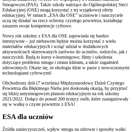
Smogowym (PAS). Także szkoły należące do Ogólnopolskiej Sieci
Edukacyjnej (OSE) mogą korzystać z tej wyjątkowej oferty
edukacyjnej. W ramach „ESA dla OSE” uczniowie i nauczyciele
uczą się działać na rzecz ochrony czystego powietrza, kształtując
zarazem swoje kompetencje cyfrowe.
Nowy rok szkolny z ESA dla OSE zapowiada się bardzo
intensywnie – już niebawem będzie można korzystać z wielu
materiałów edukacyjnych i wziąć udział w dodatkowych
aktywnościach skierowanych zarówno do uczniów, rodziców, jak i
nauczycieli. Będą to kursy e-learningowe, filmy i szkolenia
dotyczące problemu smogu i zmian klimatu, a także zagadnień
zdrowotnych. Okaże się, że ekologia idzie w parze z nowoczesnymi
technologiami cyfrowymi!
Obchodzony dziś (7 września) Międzynarodowy Dzień Czystego
Powietrza dla Błękitnego Nieba jest doskonałą okazją, by przyjrzeć
się bliżej antysmogowym planom edukacyjnym na rok szkolny
2021/2022. Dołącz do ponad 200 tysięcy osób, które zaangażowały
się w walkę o czyste powietrze z ESA!
ESA dla uczniów
Źródła zanieczyszczeń, wpływ smogu na zdrowie i sposoby walki