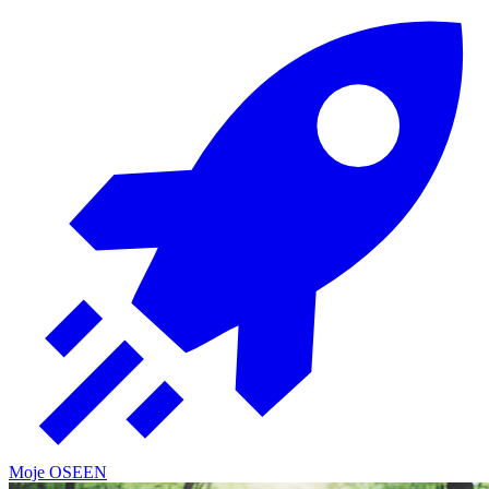
Moje OSE
EN