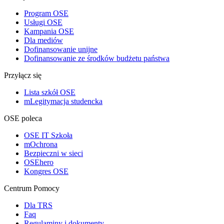
Program OSE
Usługi OSE
Kampania OSE
Dla mediów
Dofinansowanie unijne
Dofinansowanie ze środków budżetu państwa
Przyłącz się
Lista szkół OSE
mLegitymacja studencka
OSE poleca
OSE IT Szkoła
mOchrona
Bezpieczni w sieci
OSEhero
Kongres OSE
Centrum Pomocy
Dla TRS
Faq
Regulaminy i dokumenty