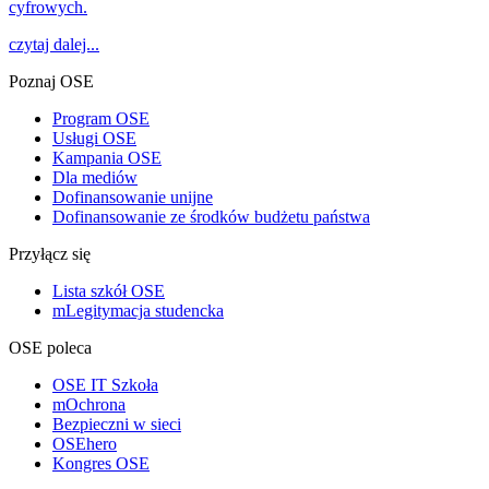
cyfrowych.
czytaj dalej...
Poznaj OSE
Program OSE
Usługi OSE
Kampania OSE
Dla mediów
Dofinansowanie unijne
Dofinansowanie ze środków budżetu państwa
Przyłącz się
Lista szkół OSE
mLegitymacja studencka
OSE poleca
OSE IT Szkoła
mOchrona
Bezpieczni w sieci
OSEhero
Kongres OSE