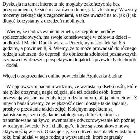
Dyskusja na temat internetu nie mogłaby zakończyć się bez
przypomnienia, że sieć ma zarówno dobre, jak i złe strony. Wszyscy
możemy zetknąć się z zagrożeniami, a także uważać na to, jak (i jak
długo) korzystamy z urządzeń mobilnych.
– Wiemy, że nadużywanie internetu, szczególnie mediów
społecznościowych, ma swoje konsekwencje w zdrowiu dzieci –
podkreślał Maciej Dudkiewicz. – Przeciętny nastolatek śpi 6,5
godziny, a powinien 8, 9. Wiemy, że to może prowadzić do różnego
rodzaju zaburzeń, do depresji, do obniżenia zdolności poznawczych
czy nawet w dłuższej perspektywie do jakichś przewlekłych chorób
– dodał.
Więcej o zagrożeniach online powiedziała Agnieszka Ładna:
– W najnowszym badaniu widzimy, że wzrastają odsetki osób, które
nie tylko otrzymują nagie zdjęcia, ale też odsetki osób, które
przesyłają własne materiały tego rodzaju innym, ufają internetowi. Z
innych badań wiemy, że większość dzieci dostaje takie żądania,
prośby o przesłanie takich zdjęć. Kolejnym aspektem są
patostreamy, czyli oglądanie patologicznych treści, które są
transmitowane na żywo, ewentualnie odwzorowywanie ich później
w realnym świecie. No i challenge’e, które są stosunkowo nową
aktywnością w sieci. Okazuje się, że co trzeci nastolatek w ostatnim
roku brał udział w tego rodzaju wyzwaniach, które zagrażały