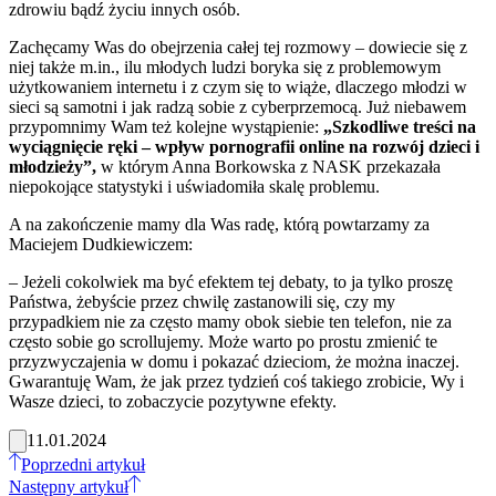
zdrowiu bądź życiu innych osób.
Zachęcamy Was do obejrzenia całej tej rozmowy – dowiecie się z
niej także m.in., ilu młodych ludzi boryka się z problemowym
użytkowaniem internetu i z czym się to wiąże, dlaczego młodzi w
sieci są samotni i jak radzą sobie z cyberprzemocą. Już niebawem
przypomnimy Wam też kolejne wystąpienie:
„Szkodliwe treści na
wyciągnięcie ręki – wpływ pornografii online na rozwój dzieci i
młodzieży”
,
w którym Anna Borkowska z NASK przekazała
niepokojące statystyki i uświadomiła skalę problemu.
A na zakończenie mamy dla Was radę, którą powtarzamy za
Maciejem Dudkiewiczem:
– Jeżeli cokolwiek ma być efektem tej debaty, to ja tylko proszę
Państwa, żebyście przez chwilę zastanowili się, czy my
przypadkiem nie za często mamy obok siebie ten telefon, nie za
często sobie go scrollujemy. Może warto po prostu zmienić te
przyzwyczajenia w domu i pokazać dzieciom, że można inaczej.
Gwarantuję Wam, że jak przez tydzień coś takiego zrobicie, Wy i
Wasze dzieci, to zobaczycie pozytywne efekty.
11.01.2024
Poprzedni artykuł
Następny artykuł