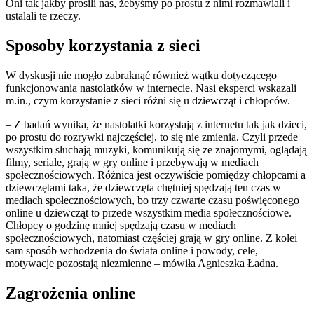
Oni tak jakby prosili nas, żebyśmy po prostu z nimi rozmawiali i
ustalali te rzeczy.
Sposoby korzystania z sieci
W dyskusji nie mogło zabraknąć również wątku dotyczącego
funkcjonowania nastolatków w internecie. Nasi eksperci wskazali
m.in., czym korzystanie z sieci różni się u dziewcząt i chłopców.
– Z badań wynika, że nastolatki korzystają z internetu tak jak dzieci,
po prostu do rozrywki najczęściej, to się nie zmienia. Czyli przede
wszystkim słuchają muzyki, komunikują się ze znajomymi, oglądają
filmy, seriale, grają w gry online i przebywają w mediach
społecznościowych. Różnica jest oczywiście pomiędzy chłopcami a
dziewczętami taka, że dziewczęta chętniej spędzają ten czas w
mediach społecznościowych, bo trzy czwarte czasu poświęconego
online u dziewcząt to przede wszystkim media społecznościowe.
Chłopcy o godzinę mniej spędzają czasu w mediach
społecznościowych, natomiast częściej grają w gry online. Z kolei
sam sposób wchodzenia do świata online i powody, cele,
motywacje pozostają niezmienne – mówiła Agnieszka Ładna.
Zagrożenia online