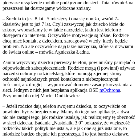
pierwsze urządzenie mobilne podłączone do sieci. Tutaj również na
przestrzeni lat dostrzegamy widoczne zmiany.
– Średnia to jest 8 lat i 5 miesięcy i ona się obniża, wśród 7-
klasistów jest to już 7 lat. Czyli zazwyczaj jak dziecko idzie do
szkoły, wyposażamy je w takie narzędzie, jakim jest telefon z
dostępem do internetu. Oczywiście motywacje są różne. Rodzice
chcą mieć kontakt z dzieckiem, zareagować wtedy, kiedy będzie
problem. No ale oczywiście dają takie narzędzia, które są drzwiami
do świata online – mówiła Agnieszka Ładna.
Zanim wręczymy dziecku pierwszy telefon, powinniśmy pamiętać o
odpowiednich zabezpieczeniach. Rodzice mogą (i powinni) używać
narzędzi ochrony rodzicielskiej, które pomogą z jednej strony
ochronić najmłodszych przed kontaktem z niebezpiecznymi
treściami, a z drugiej – wypracować domowe zasady korzystania z
sieci. Jednym z nich jest bezpłatna aplikacja OSE
mOchrona
.
Przypomniał o niej Maciej Dudkiewicz:
– Jeżeli rodzice dają telefon swojemu dziecku, to oczywiście on
powinien być zabezpieczony. Mamy do tego raz aplikację, a dwa
nic nie zastąpi tego, jak rodzice ustalają, jak realizujemy tę obecność
w sieci dziecka. Badania „Nastolatki 3.0” pokazały, że większość
rodziców takich polityk nie ustala, ale jak one są już ustalone, to
młodzież bardzo chętnie ich przestrzega. I to jest bardzo ciekawe.