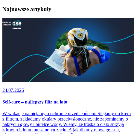
Najnowsze artykuły
24.07.2026
Self-care – najlepszy filtr na lato
W wakacje pamiętamy o ochronie przed słońcem. Sięgamy po krem
z filtrem, zakładamy okulary przeciwsłoneczne, nie zapominamy o
nakryciu głowy i butelce wody. Wiemy, że troska o ciało sprzyja
zdrowiu i dobremu samopoczuciu. A jak dbamy o uwagę, sen,