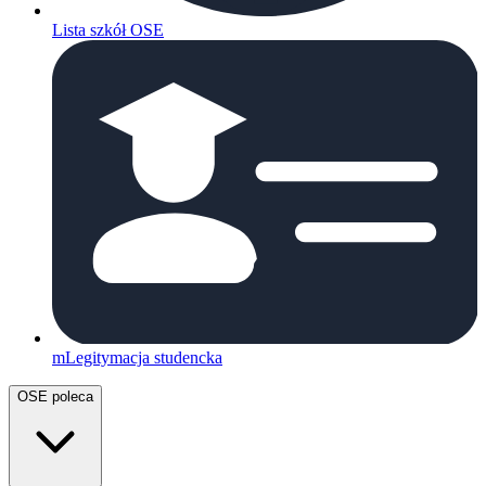
Lista szkół OSE
mLegitymacja studencka
OSE poleca