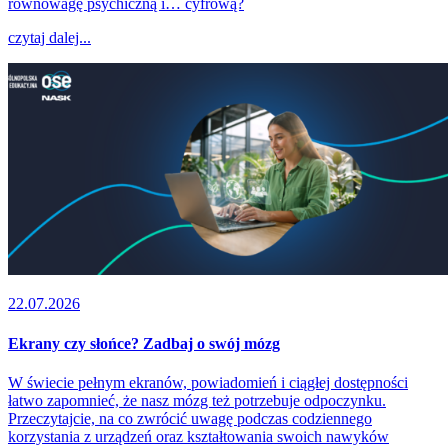
równowagę psychiczną i… cyfrową?
czytaj dalej...
22.07.2026
Ekrany czy słońce? Zadbaj o swój mózg
W świecie pełnym ekranów, powiadomień i ciągłej dostępności
łatwo zapomnieć, że nasz mózg też potrzebuje odpoczynku.
Przeczytajcie, na co zwrócić uwagę podczas codziennego
korzystania z urządzeń oraz kształtowania swoich nawyków