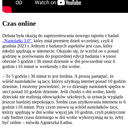
Czas online
Debata była okazją do zaprezentowania nowego raportu z badań
„Nastolatki 3.0”
, który miał premierę dzień wcześniej, czyli 4
grudnia 2023 r. Jednym z badanych aspektów jest czas, który
młodzi spędzają w internecie. Okazało się, że wzrósł on o ponad
godzinę w porównaniu do poprzedniej edycji badania i wynosi
obecnie 5 godzin i 36 minut dziennie w dni powszednie oraz 6
godzin i 16 minut w weekendy i dni wolne.
– Te 5 godzin i 36 minut to jest średnia. A proszę pamiętać, że
wśród nastolatków są tacy, którzy użytkują internet ponad 10 godzin
dziennie. I możemy powiedzieć, że co dziesiąty nastolatek spędza w
sieci ponad 10 godzin dziennie. Jeśli chodzi o dni wolne, kiedy
dzieciaki nie realizują obowiązków szkolnych, ta sytuacja wygląda
jeszcze bardziej niepokojąco. Średni czas użytkowania internetu to 6
godzin i 16 minut. Przy czym znowu są wśród nastolatków tacy,
którzy spędzają w dni wolne więcej jak 10 godzin, czyli praktycznie
cały budżet czasu dziennego w dni wolne wykorzystują na to, żeby
być online – mówiła Agnieszka Ładna.