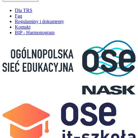
Dla TRS
Faq
Regulaminy i dokumenty
Kontakt
BIP - Harmonogram