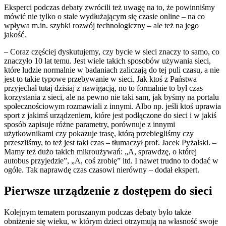
Eksperci podczas debaty zwrócili też uwagę na to, że powinniśmy
mówić nie tylko o stale wydłużającym się czasie online – na co
wpływa m.in. szybki rozwój technologiczny – ale też na jego
jakość.
– Coraz częściej dyskutujemy, czy bycie w sieci znaczy to samo, co
znaczyło 10 lat temu. Jest wiele takich sposobów używania sieci,
które ludzie normalnie w badaniach zaliczają do tej puli czasu, a nie
jest to takie typowe przebywanie w sieci. Jak ktoś z Państwa
przyjechał tutaj dzisiaj z nawigacją, no to formalnie to był czas
korzystania z sieci, ale na pewno nie taki sam, jak byśmy na portalu
społecznościowym rozmawiali z innymi. Albo np. jeśli ktoś uprawia
sport z jakimś urządzeniem, które jest podłączone do sieci i w jakiś
sposób zapisuje różne parametry, porównuje z innymi
użytkownikami czy pokazuje trasę, którą przebiegliśmy czy
przeszliśmy, to też jest taki czas – tłumaczył prof. Jacek Pyżalski. –
Mamy też dużo takich mikroużywań: „A, sprawdzę, o której
autobus przyjedzie”, „A, coś zrobię” itd. I nawet trudno to dodać w
ogóle. Tak naprawdę czas czasowi nierówny – dodał ekspert.
Pierwsze urządzenie z dostępem do sieci
Kolejnym tematem poruszanym podczas debaty było także
obniżenie się wieku, w którym dzieci otrzymują na własność swoje