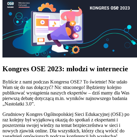
Kongres OSE 2023: młodzi w internecie
Byliście z nami podczas Kongresu OSE? To świetnie! Nie udało
Wam się do nas dołączyć? Nic straconego! Będziemy kolejno
publikować wystąpienia naszych ekspertów – dziś mamy dla Was
pierwszą debatę dotyczącą m.in. wyników najnowszego badania
„Nastolatki 3.0”.
Grudniowy Kongres Ogólnopolskiej Sieci Edukacyjnej (OSE) po
raz kolejny był wyjątkową okazją do spotkań z ekspertami i
poszerzenia swojej wiedzy na temat bezpieczeństwa w sieci i
nowych zjawisk online. Dla wszystkich, którzy chcą wrócić do
zagadnień omówionych podczas konferencji lub wysłuchać