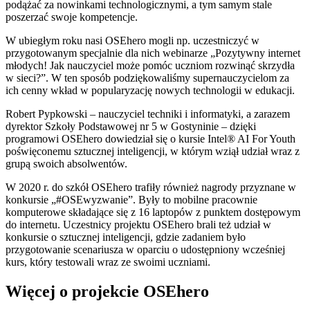
podążać za nowinkami technologicznymi, a tym samym stale
poszerzać swoje kompetencje.
W ubiegłym roku nasi OSEhero mogli np. uczestniczyć w
przygotowanym specjalnie dla nich webinarze „Pozytywny internet
młodych! Jak nauczyciel może pomóc uczniom rozwinąć skrzydła
w sieci?”. W ten sposób podziękowaliśmy supernauczycielom za
ich cenny wkład w popularyzację nowych technologii w edukacji.
Robert Pypkowski – nauczyciel techniki i informatyki, a zarazem
dyrektor Szkoły Podstawowej nr 5 w Gostyninie – dzięki
programowi OSEhero dowiedział się o kursie Intel® AI For Youth
poświęconemu sztucznej inteligencji, w którym wziął udział wraz z
grupą swoich absolwentów.
W 2020 r. do szkół OSEhero trafiły również nagrody przyznane w
konkursie „#OSEwyzwanie”. Były to mobilne pracownie
komputerowe składające się z 16 laptopów z punktem dostępowym
do internetu. Uczestnicy projektu OSEhero brali też udział w
konkursie o sztucznej inteligencji, gdzie zadaniem było
przygotowanie scenariusza w oparciu o udostępniony wcześniej
kurs, który testowali wraz ze swoimi uczniami.
Więcej o projekcie OSEhero