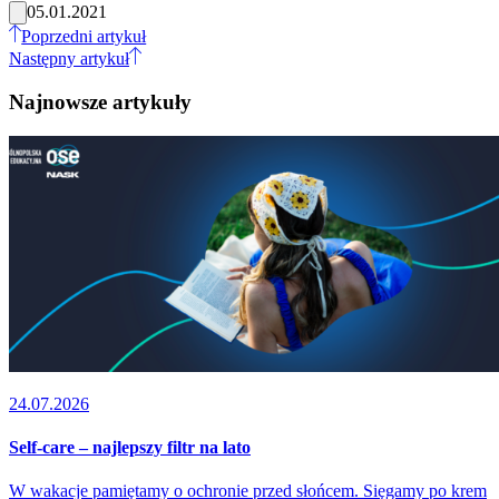
05.01.2021
Poprzedni artykuł
Następny artykuł
Najnowsze artykuły
24.07.2026
Self-care – najlepszy filtr na lato
W wakacje pamiętamy o ochronie przed słońcem. Sięgamy po krem