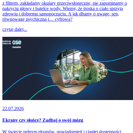
z filtrem, zakładamy okulary przeciwsłoneczne, nie zapominamy o
nakryciu głowy i butelce wody. Wiemy, że troska o ciało sprzyja
zdrowiu i dobremu samopoczuciu. A jak dbamy o uwagę, sen,
równowagę psychiczną i… cyfrową?
czytaj dalej...
22.07.2026
Ekrany czy słońce? Zadbaj o swój mózg
W świecie pełnym ekranów, powiadomień i ciągłej dostępności