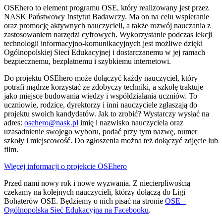
OSEhero to element programu OSE, który realizowany jest przez
NASK Państwowy Instytut Badawczy. Ma on na celu wspieranie
oraz promocję aktywnych nauczycieli, a także rozwój nauczania z
zastosowaniem narzędzi cyfrowych. Wykorzystanie podczas lekcji
technologii informacyjno-komunikacyjnych jest możliwe dzięki
Ogólnopolskiej Sieci Edukacyjnej i dostarczanemu w jej ramach
bezpiecznemu, bezpłatnemu i szybkiemu internetowi.
Do projektu OSEhero może dołączyć każdy nauczyciel, który
potrafi mądrze korzystać ze zdobyczy techniki, a szkołę traktuje
jako miejsce budowania wiedzy i współdziałania uczniów. To
uczniowie, rodzice, dyrektorzy i inni nauczyciele zgłaszają do
projektu swoich kandydatów. Jak to zrobić? Wystarczy wysłać na
adres:
osehero@nask.pl
imię i nazwisko nauczyciela oraz
uzasadnienie swojego wyboru, podać przy tym nazwę, numer
szkoły i miejscowość. Do zgłoszenia można też dołączyć zdjęcie lub
film.
Więcej informacji o projekcie OSEhero
Przed nami nowy rok i nowe wyzwania. Z niecierpliwością
czekamy na kolejnych nauczycieli, którzy dołączą do Ligi
Bohaterów OSE. Będziemy o nich pisać na stronie
OSE –
Ogólnopolska Sieć Edukacyjna na Facebooku
.