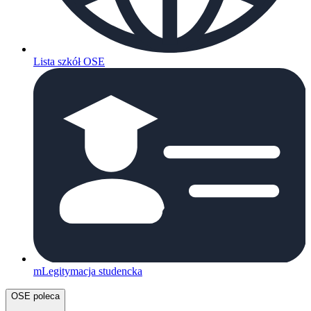
Lista szkół OSE
mLegitymacja studencka
OSE poleca