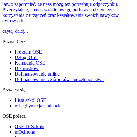
łatwo zapomnieć, że nasz mózg też potrzebuje odpoczynku.
Przeczytajcie, na co zwrócić uwagę podczas codziennego
korzystania z urządzeń oraz kształtowania swoich nawyków
cyfrowych.
czytaj dalej...
Poznaj OSE
Program OSE
Usługi OSE
Kampania OSE
Dla mediów
Dofinansowanie unijne
Dofinansowanie ze środków budżetu państwa
Przyłącz się
Lista szkół OSE
mLegitymacja studencka
OSE poleca
OSE IT Szkoła
mOchrona