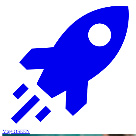
Moje OSE
EN