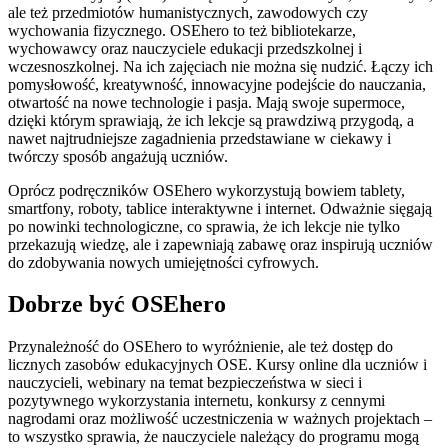
ale też przedmiotów humanistycznych, zawodowych czy
wychowania fizycznego. OSEhero to też bibliotekarze,
wychowawcy oraz nauczyciele edukacji przedszkolnej i
wczesnoszkolnej. Na ich zajęciach nie można się nudzić. Łączy ich
pomysłowość, kreatywność, innowacyjne podejście do nauczania,
otwartość na nowe technologie i pasja. Mają swoje supermoce,
dzięki którym sprawiają, że ich lekcje są prawdziwą przygodą, a
nawet najtrudniejsze zagadnienia przedstawiane w ciekawy i
twórczy sposób angażują uczniów.
Oprócz podręczników OSEhero wykorzystują bowiem tablety,
smartfony, roboty, tablice interaktywne i internet. Odważnie sięgają
po nowinki technologiczne, co sprawia, że ich lekcje nie tylko
przekazują wiedzę, ale i zapewniają zabawę oraz inspirują uczniów
do zdobywania nowych umiejętności cyfrowych.
Dobrze być OSEhero
Przynależność do OSEhero to wyróżnienie, ale też dostęp do
licznych zasobów edukacyjnych OSE. Kursy online dla uczniów i
nauczycieli, webinary na temat bezpieczeństwa w sieci i
pozytywnego wykorzystania internetu, konkursy z cennymi
nagrodami oraz możliwość uczestniczenia w ważnych projektach –
to wszystko sprawia, że nauczyciele należący do programu mogą