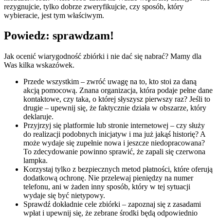
rezygnujcie, tylko dobrze zweryfikujcie, czy sposób, który
wybieracie, jest tym właściwym.
Powiedz: sprawdzam!
Jak ocenić wiarygodność zbiórki i nie dać się nabrać? Mamy dla
Was kilka wskazówek.
Przede wszystkim – zwróć uwagę na to, kto stoi za daną
akcją pomocową. Znana organizacja, która podaje pełne dane
kontaktowe, czy taka, o której słyszysz pierwszy raz? Jeśli to
drugie – upewnij się, że faktycznie działa w obszarze, który
deklaruje.
Przyjrzyj się platformie lub stronie internetowej – czy służy
do realizacji podobnych inicjatyw i ma już jakąś historię? A
może wydaje się zupełnie nowa i jeszcze niedopracowana?
To zdecydowanie powinno sprawić, że zapali się czerwona
lampka.
Korzystaj tylko z bezpiecznych metod płatności, które oferują
dodatkową ochronę. Nie przelewaj pieniędzy na numer
telefonu, ani w żaden inny sposób, który w tej sytuacji
wydaje się być nietypowy.
Sprawdź dokładnie cele zbiórki – zapoznaj się z zasadami
wpłat i upewnij się, że zebrane środki będą odpowiednio