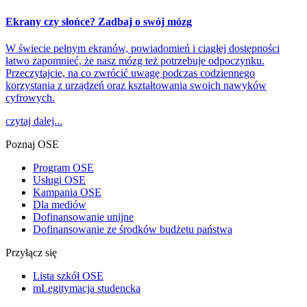
Ekrany czy słońce? Zadbaj o swój mózg
W świecie pełnym ekranów, powiadomień i ciągłej dostępności
łatwo zapomnieć, że nasz mózg też potrzebuje odpoczynku.
Przeczytajcie, na co zwrócić uwagę podczas codziennego
korzystania z urządzeń oraz kształtowania swoich nawyków
cyfrowych.
czytaj dalej...
Poznaj OSE
Program OSE
Usługi OSE
Kampania OSE
Dla mediów
Dofinansowanie unijne
Dofinansowanie ze środków budżetu państwa
Przyłącz się
Lista szkół OSE
mLegitymacja studencka