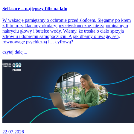
Self-care – najlepszy filtr na lato
W wakacje pamiętamy o ochronie przed słońcem. Sięgamy po krem
z filtrem, zakładamy okulary przeciwsłoneczne, nie zapominamy o
nakryciu głowy i butelce wody. Wiemy, że troska o ciało sprzyja
zdrowiu i dobremu samopoczuciu. A jak dbamy o uwagę, sen,
równowagę psychiczną i… cyfrową?
czytaj dalej...
22.07.2026