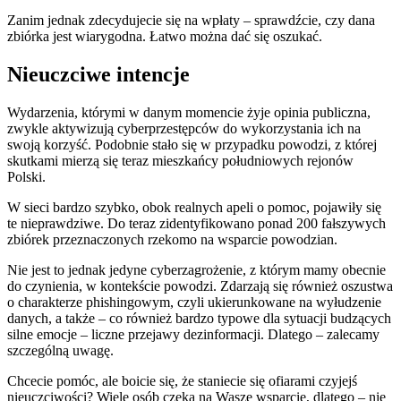
Zanim jednak zdecydujecie się na wpłaty – sprawdźcie, czy dana
zbiórka jest wiarygodna. Łatwo można dać się oszukać.
Nieuczciwe intencje
Wydarzenia, którymi w danym momencie żyje opinia publiczna,
zwykle aktywizują cyberprzestępców do wykorzystania ich na
swoją korzyść. Podobnie stało się w przypadku powodzi, z której
skutkami mierzą się teraz mieszkańcy południowych rejonów
Polski.
W sieci bardzo szybko, obok realnych apeli o pomoc, pojawiły się
te nieprawdziwe. Do teraz zidentyfikowano ponad 200 fałszywych
zbiórek przeznaczonych rzekomo na wsparcie powodzian.
Nie jest to jednak jedyne cyberzagrożenie, z którym mamy obecnie
do czynienia, w kontekście powodzi. Zdarzają się również oszustwa
o charakterze phishingowym, czyli ukierunkowane na wyłudzenie
danych, a także – co również bardzo typowe dla sytuacji budzących
silne emocje – liczne przejawy dezinformacji. Dlatego – zalecamy
szczególną uwagę.
Chcecie pomóc, ale boicie się, że staniecie się ofiarami czyjejś
nieuczciwości? Wiele osób czeka na Wasze wsparcie, dlatego – nie