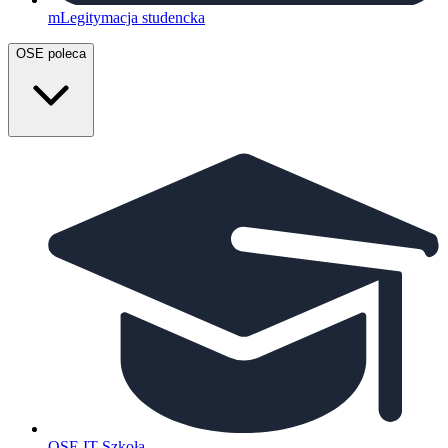
mLegitymacja studencka
OSE poleca
OSE IT Szkoła