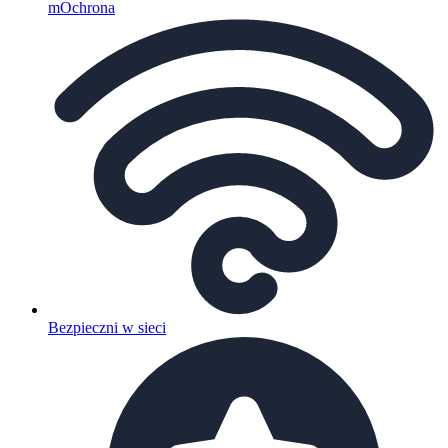
mOchrona
Bezpieczni w sieci