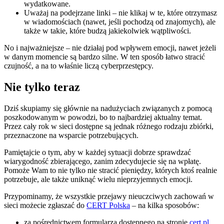
wydatkowane.
Uważaj na podejrzane linki – nie klikaj w te, które otrzymasz
w wiadomościach (nawet, jeśli pochodzą od znajomych), ale
także w takie, które budzą jakiekolwiek wątpliwości.
No i najważniejsze – nie działaj pod wpływem emocji, nawet jeżeli
w danym momencie są bardzo silne. W ten sposób łatwo stracić
czujność, a na to właśnie liczą cyberprzestępcy.
Nie tylko teraz
Dziś skupiamy się głównie na nadużyciach związanych z pomocą
poszkodowanym w powodzi, bo to najbardziej aktualny temat.
Przez cały rok w sieci dostępne są jednak różnego rodzaju zbiórki,
przeznaczone na wsparcie potrzebujących.
Pamiętajcie o tym, aby w każdej sytuacji dobrze sprawdzać
wiarygodność zbierającego, zanim zdecydujecie się na wpłatę.
Pomoże Wam to nie tylko nie stracić pieniędzy, których ktoś realnie
potrzebuje, ale także uniknąć wielu nieprzyjemnych emocji.
Przypominamy, że wszystkie przejawy nieuczciwych zachowań w
sieci możecie zgłaszać do
CERT Polska
– na kilka sposobów:
za pośrednictwem formularza dostępnego na stronie
cert.pl
,