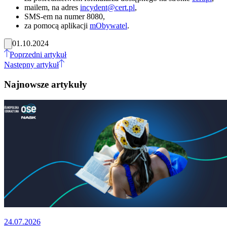
mailem, na adres
incydent@cert.pl
,
SMS-em na numer 8080,
za pomocą aplikacji
mObywatel
.
01.10.2024
Poprzedni artykuł
Następny artykuł
Najnowsze artykuły
24.07.2026