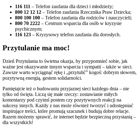
116 111
– Telefon zaufania dla dzieci i młodzieży;
800 12 12 12
– Telefon zaufania Rzecznika Praw Dziecka;
800 100 100
– Telefon zaufania dla rodziców i nauczycieli;
800 70 2222
– Centrum wsparcia dla osób w kryzysie
psychicznym;
116 123
– Kryzysowy telefon zaufania dla dorosłych.
Przytulanie ma moc!
Dzień Przytulania to świetna okazja, by przypomnieć sobie, jak
ważne jest okazywanie innym wsparcia i sympatii – także w sieci.
Zawsze warto wyciągnąć rękę i „przytulić” kogoś: dobrym słowem,
pozytywną energią, gestem solidarności.
Pamiętajcie też o budowaniu przyjaznej sieci każdego dnia – nie
tylko od święta. Liczą się małe rzeczy: zostawianie miłych
komentarzy pod czyimś postem czy pozytywnych reakcji na
sukcesy innych. Każdy z nas może również tworzyć i udostępniać
inspirujące treści, które promują szacunek i budują dobre relacje.
Razem możemy sprawić, że internet będzie bezpieczną przystanią –
dla wszystkich!