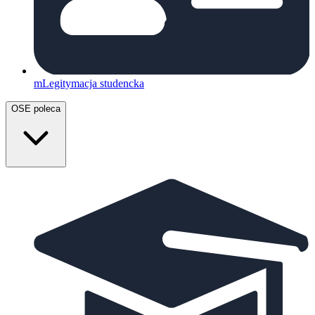
mLegitymacja studencka
OSE poleca