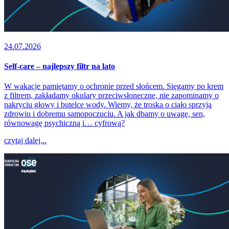
24.07.2026
Self-care – najlepszy filtr na lato
W wakacje pamiętamy o ochronie przed słońcem. Sięgamy po krem
z filtrem, zakładamy okulary przeciwsłoneczne, nie zapominamy o
nakryciu głowy i butelce wody. Wiemy, że troska o ciało sprzyja
zdrowiu i dobremu samopoczuciu. A jak dbamy o uwagę, sen,
równowagę psychiczną i… cyfrową?
czytaj dalej...