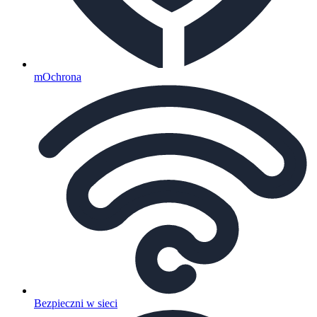
mOchrona
Bezpieczni w sieci