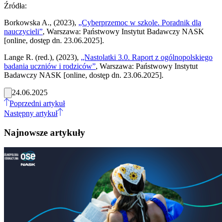
Źródła:
Borkowska A., (2023),
„Cyberprzemoc w szkole. Poradnik dla
nauczycieli”
, Warszawa: Państwowy Instytut Badawczy NASK
[online, dostęp dn. 23.06.2025].
Lange R. (red.), (2023),
„Nastolatki 3.0. Raport z ogólnopolskiego
badania uczniów i rodziców”
, Warszawa: Państwowy Instytut
Badawczy NASK [online, dostęp dn. 23.06.2025].
24.06.2025
Poprzedni artykuł
Następny artykuł
Najnowsze artykuły