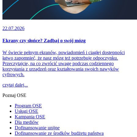
22.07.2026
Ekrany czy słońce? Zadbaj o swój mózg
W świecie pełnym ekranów, powiadomień i ciągłej dostępności
łatwo zapomnieć, że nasz mózg też potrzebuje odpoczynku.
Przeczytajcie, na co zwrócić uwagę podczas codziennego
korzystania z urządzeń oraz kształtowania swoich nawyków
cyfrowych.
czytaj dalej...
Poznaj OSE
Program OSE
Usługi OSE
Kampania OSE
Dla mediów
Dofinansowanie unijne
Dofinansowanie ze środków budżetu państwa