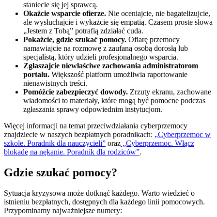
staniecie się jej sprawcą.
Okażcie wsparcie ofierze.
Nie oceniajcie, nie bagatelizujcie,
ale wysłuchajcie i wykażcie się empatią. Czasem proste słowa
„Jestem z Tobą” potrafią zdziałać cuda.
Pokażcie, gdzie szukać pomocy.
Ofiarę przemocy
namawiajcie na rozmowę z zaufaną osobą dorosłą lub
specjalistą, który udzieli profesjonalnego wsparcia.
Zgłaszajcie niewłaściwe zachowania administratorom
portalu.
Większość platform umożliwia raportowanie
nienawistnych treści.
Pomóżcie zabezpieczyć dowody.
Zrzuty ekranu, zachowane
wiadomości to materiały, które mogą być pomocne podczas
zgłaszania sprawy odpowiednim instytucjom.
Więcej informacji na temat przeciwdziałania cyberprzemocy
znajdziecie w naszych bezpłatnych poradnikach:
„Cyberprzemoc w
szkole. Poradnik dla nauczycieli”
oraz
„Cyberprzemoc. Włącz
blokadę na nękanie. Poradnik dla rodziców”
.
Gdzie szukać pomocy?
Sytuacja kryzysowa może dotknąć każdego. Warto wiedzieć o
istnieniu bezpłatnych, dostępnych dla każdego linii pomocowych.
Przypominamy najważniejsze numery: