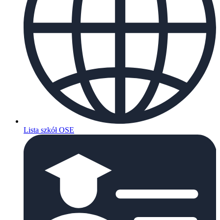
Lista szkół OSE