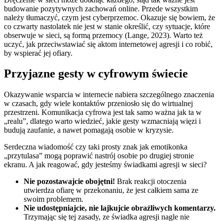
budowanie pozytywnych zachowań online. Przede wszystkim
należy tłumaczyć, czym jest cyberprzemoc. Okazuje się bowiem, że
co czwarty nastolatek nie jest w stanie określić, czy sytuacje, które
obserwuje w sieci, są formą przemocy (Lange, 2023). Warto też
uczyć, jak przeciwstawiać się aktom internetowej agresji i co robić,
by wspierać jej ofiary.
Przyjazne gesty w cyfrowym świecie
Okazywanie wsparcia w internecie nabiera szczególnego znaczenia
w czasach, gdy wiele kontaktów przeniosło się do wirtualnej
przestrzeni. Komunikacja cyfrowa jest tak samo ważna jak ta w
„realu”, dlatego warto wiedzieć, jakie gesty wzmacniają więzi i
budują zaufanie, a nawet pomagają osobie w kryzysie.
Serdeczna wiadomość czy taki prosty znak jak emotikonka
„przytulasa” mogą poprawić nastrój osobie po drugiej stronie
ekranu. A jak reagować, gdy jesteśmy świadkami agresji w sieci?
Nie pozostawajcie obojętni!
Brak reakcji otoczenia
utwierdza ofiarę w przekonaniu, że jest całkiem sama ze
swoim problemem.
Nie udostępniajcie, nie lajkujcie obraźliwych komentarzy.
Trzymając się tej zasady, ze świadka agresji nagle nie