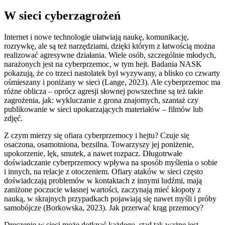
W sieci cyberzagrożeń
Internet i nowe technologie ułatwiają naukę, komunikację,
rozrywkę, ale są też narzędziami, dzięki którym z łatwością można
realizować agresywne działania. Wiele osób, szczególnie młodych,
narażonych jest na cyberprzemoc, w tym hejt. Badania NASK
pokazują, że co trzeci nastolatek był wyzywany, a blisko co czwarty
ośmieszany i poniżany w sieci (Lange, 2023). Ale cyberprzemoc ma
różne oblicza – oprócz agresji słownej powszechne są też takie
zagrożenia, jak: wykluczanie z grona znajomych, szantaż czy
publikowanie w sieci upokarzających materiałów – filmów lub
zdjęć.
Z czym mierzy się ofiara cyberprzemocy i hejtu? Czuje się
osaczona, osamotniona, bezsilna. Towarzyszy jej poniżenie,
upokorzenie, lęk, smutek, a nawet rozpacz. Długotrwałe
doświadczanie cyberprzemocy wpływa na sposób myślenia o sobie
i innych, na relacje z otoczeniem. Ofiary ataków w sieci często
doświadczają problemów w kontaktach z innymi ludźmi, mają
zaniżone poczucie własnej wartości, zaczynają mieć kłopoty z
nauką, w skrajnych przypadkach pojawiają się nawet myśli i próby
samobójcze (Borkowska, 2023). Jak przerwać krąg przemocy?
Dręczenie w sieci może dotknąć każdego, stąd tak ważne jest