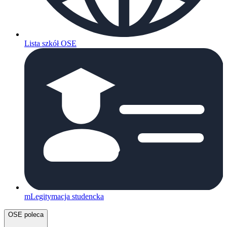
Lista szkół OSE
mLegitymacja studencka
OSE poleca