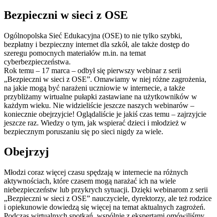
Bezpieczni w sieci z OSE
Ogólnopolska Sieć Edukacyjna (OSE) to nie tylko szybki,
bezpłatny i bezpieczny internet dla szkół, ale także dostęp do
szeregu pomocnych materiałów m.in. na temat
cyberbezpieczeństwa.
Rok temu – 17 marca – odbył się pierwszy webinar z serii
„Bezpieczni w sieci z OSE”. Omawiamy w niej różne zagrożenia,
na jakie mogą być narażeni uczniowie w internecie, a także
przybliżamy wirtualne pułapki zastawiane na użytkowników w
każdym wieku. Nie widzieliście jeszcze naszych webinarów –
koniecznie obejrzyjcie! Oglądaliście je jakiś czas temu – zajrzyjcie
jeszcze raz. Wiedzy o tym, jak wspierać dzieci i młodzież w
bezpiecznym poruszaniu się po sieci nigdy za wiele.
Obejrzyj
Młodzi coraz więcej czasu spędzają w internecie na różnych
aktywnościach, które czasem mogą narażać ich na wiele
niebezpieczeństw lub przykrych sytuacji. Dzięki webinarom z serii
„Bezpieczni w sieci z OSE” nauczyciele, dyrektorzy, ale też rodzice
i opiekunowie dowiedzą się więcej na temat aktualnych zagrożeń.
Podczas wirtualnych spotkań, wspólnie z ekspertami omówiliśmy