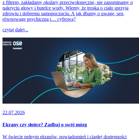
z filtrem, zakładamy okulary przeciwsłoneczne, nie zapominamy o
nakryciu głowy i butelce wody. Wiemy, że troska o ciało sprzyja
zdrowiu i dobremu samopoczuciu. A jak dbamy o uwagę, sen,
równowagę psychiczną i… cyfrową?
czytaj dalej...
22.07.2026
Ekrany czy słońce? Zadbaj o swój mózg
W świecie pełnym ekranów, powiadomień i ciągłej dostępności