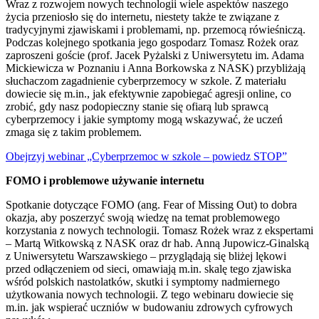
Wraz z rozwojem nowych technologii wiele aspektów naszego
życia przeniosło się do internetu, niestety także te związane z
tradycyjnymi zjawiskami i problemami, np. przemocą rówieśniczą.
Podczas kolejnego spotkania jego gospodarz Tomasz Rożek oraz
zaproszeni goście (prof. Jacek Pyżalski z Uniwersytetu im. Adama
Mickiewicza w Poznaniu i Anna Borkowska z NASK) przybliżają
słuchaczom zagadnienie cyberprzemocy w szkole. Z materiału
dowiecie się m.in., jak efektywnie zapobiegać agresji online, co
zrobić, gdy nasz podopieczny stanie się ofiarą lub sprawcą
cyberprzemocy i jakie symptomy mogą wskazywać, że uczeń
zmaga się z takim problemem.
Obejrzyj webinar „Cyberprzemoc w szkole – powiedz STOP”
FOMO i problemowe używanie internetu
Spotkanie dotyczące FOMO (ang. Fear of Missing Out) to dobra
okazja, aby poszerzyć swoją wiedzę na temat problemowego
korzystania z nowych technologii. Tomasz Rożek wraz z ekspertami
– Martą Witkowską z NASK oraz dr hab. Anną Jupowicz-Ginalską
z Uniwersytetu Warszawskiego – przyglądają się bliżej lękowi
przed odłączeniem od sieci, omawiają m.in. skalę tego zjawiska
wśród polskich nastolatków, skutki i symptomy nadmiernego
użytkowania nowych technologii. Z tego webinaru dowiecie się
m.in. jak wspierać uczniów w budowaniu zdrowych cyfrowych