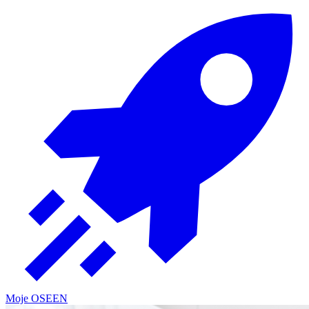
Moje OSE
EN