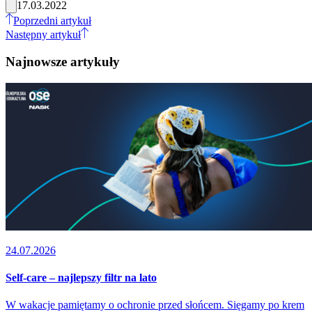
17.03.2022
Poprzedni artykuł
Następny artykuł
Najnowsze artykuły
24.07.2026
Self-care – najlepszy filtr na lato
W wakacje pamiętamy o ochronie przed słońcem. Sięgamy po krem