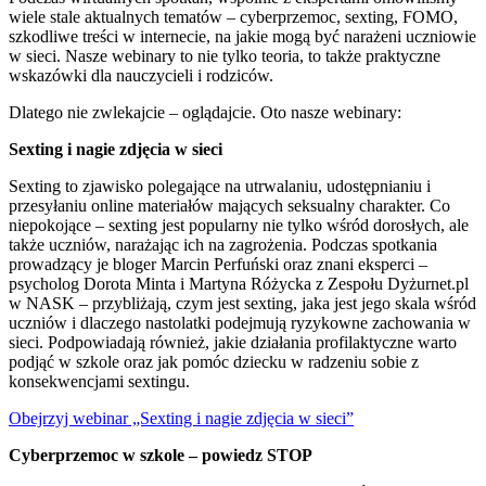
wiele stale aktualnych tematów – cyberprzemoc, sexting, FOMO,
szkodliwe treści w internecie, na jakie mogą być narażeni uczniowie
w sieci. Nasze webinary to nie tylko teoria, to także praktyczne
wskazówki dla nauczycieli i rodziców.
Dlatego nie zwlekajcie – oglądajcie. Oto nasze webinary:
Sexting i nagie zdjęcia w sieci
Sexting to zjawisko polegające na utrwalaniu, udostępnianiu i
przesyłaniu online materiałów mających seksualny charakter. Co
niepokojące – sexting jest popularny nie tylko wśród dorosłych, ale
także uczniów, narażając ich na zagrożenia. Podczas spotkania
prowadzący je bloger Marcin Perfuński oraz znani eksperci –
psycholog Dorota Minta i Martyna Różycka z Zespołu Dyżurnet.pl
w NASK – przybliżają, czym jest sexting, jaka jest jego skala wśród
uczniów i dlaczego nastolatki podejmują ryzykowne zachowania w
sieci. Podpowiadają również, jakie działania profilaktyczne warto
podjąć w szkole oraz jak pomóc dziecku w radzeniu sobie z
konsekwencjami sextingu.
Obejrzyj webinar „Sexting i nagie zdjęcia w sieci”
Cyberprzemoc w szkole – powiedz STOP