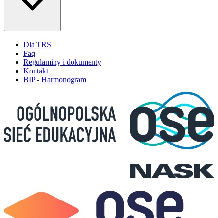
Dla TRS
Faq
Regulaminy i dokumenty
Kontakt
BIP - Harmonogram