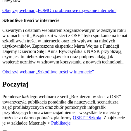
nawyków.
Obejrzyj webinar „FOMO i problemowe używanie internetu”
Szkodliwe treści w internecie
Czwartym i ostatnim webinarem zorganizowanym w zeszłym roku
w ramach serii „Bezpieczni w sieci z OSE” było spotkanie na temat
szkodliwych treści w internecie oraz ich wpływu na młodych
użytkowników. Zaproszone ekspertki: Marta Wojtas z Fundacji
Dajemy Dzieciom Siłę i Anna Rywczyńska z NASK przybliżają,
czym jest to niebezpieczne zjawisko oraz podpowiadają, jak
wspierać uczniów w zdrowym korzystaniu z nowych technologii.
Obejrzyj webinar „Szkodliwe treści w internecie”
Poczytaj
Premierze każdego webinaru z serii „Bezpieczni w sieci z OSE”
towarzyszyła publikacja poradnika dla nauczycieli, scenariusza
zajęć profilaktycznych oraz zbiór pomocnych infografik
przybliżających omawiane zagadnienie – wszystkie te materiały
możecie za darmo pobrać z platformy
OSE IT Szkoła
. Znajdziecie
je w zakładce Materiały >
Publikacje
.