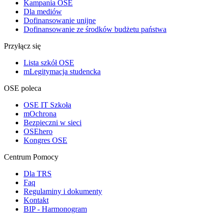
Kampania OSE
Dla mediów
Dofinansowanie unijne
Dofinansowanie ze środków budżetu państwa
Przyłącz się
Lista szkół OSE
mLegitymacja studencka
OSE poleca
OSE IT Szkoła
mOchrona
Bezpieczni w sieci
OSEhero
Kongres OSE
Centrum Pomocy
Dla TRS
Faq
Regulaminy i dokumenty
Kontakt
BIP - Harmonogram