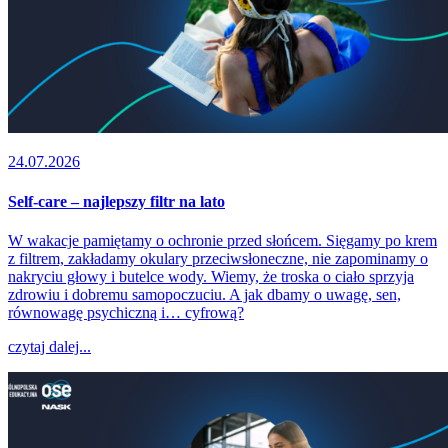
24.07.2026
Self-care – najlepszy filtr na lato
W wakacje pamiętamy o ochronie przed słońcem. Sięgamy po krem
z filtrem, zakładamy okulary przeciwsłoneczne, nie zapominamy o
nakryciu głowy i butelce wody. Wiemy, że troska o ciało sprzyja
zdrowiu i dobremu samopoczuciu. A jak dbamy o uwagę, sen,
równowagę psychiczną i… cyfrową?
czytaj dalej...