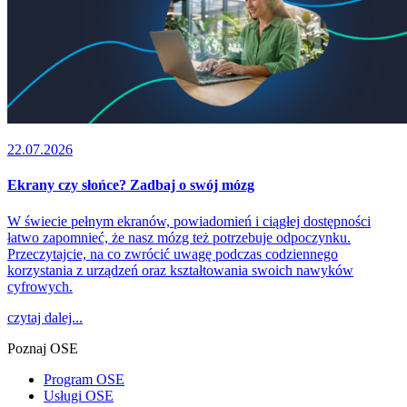
22.07.2026
Ekrany czy słońce? Zadbaj o swój mózg
W świecie pełnym ekranów, powiadomień i ciągłej dostępności
łatwo zapomnieć, że nasz mózg też potrzebuje odpoczynku.
Przeczytajcie, na co zwrócić uwagę podczas codziennego
korzystania z urządzeń oraz kształtowania swoich nawyków
cyfrowych.
czytaj dalej...
Poznaj OSE
Program OSE
Usługi OSE