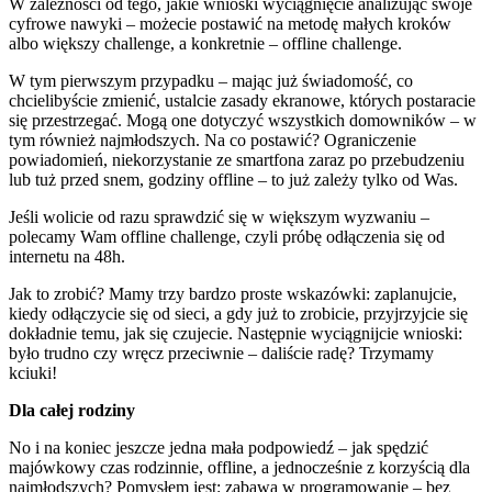
W zależności od tego, jakie wnioski wyciągnięcie analizując swoje
cyfrowe nawyki – możecie postawić na metodę małych kroków
albo większy challenge, a konkretnie – offline challenge.
W tym pierwszym przypadku – mając już świadomość, co
chcielibyście zmienić, ustalcie zasady ekranowe, których postaracie
się przestrzegać. Mogą one dotyczyć wszystkich domowników – w
tym również najmłodszych. Na co postawić? Ograniczenie
powiadomień, niekorzystanie ze smartfona zaraz po przebudzeniu
lub tuż przed snem, godziny offline – to już zależy tylko od Was.
Jeśli wolicie od razu sprawdzić się w większym wyzwaniu –
polecamy Wam offline challenge, czyli próbę odłączenia się od
internetu na 48h.
Jak to zrobić? Mamy trzy bardzo proste wskazówki: zaplanujcie,
kiedy odłączycie się od sieci, a gdy już to zrobicie, przyjrzyjcie się
dokładnie temu, jak się czujecie. Następnie wyciągnijcie wnioski:
było trudno czy wręcz przeciwnie – daliście radę? Trzymamy
kciuki!
Dla całej rodziny
No i na koniec jeszcze jedna mała podpowiedź – jak spędzić
majówkowy czas rodzinnie, offline, a jednocześnie z korzyścią dla
najmłodszych? Pomysłem jest: zabawa w programowanie – bez