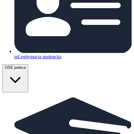
mLegitymacja studencka
OSE poleca