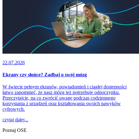
22.07.2026
Ekrany czy słońce? Zadbaj o swój mózg
W świecie pełnym ekranów, powiadomień i ciągłej dostępności
łatwo zapomnieć, że nasz mózg też potrzebuje odpoczynku.
Przeczytajcie, na co zwrócić uwagę podczas codziennego
korzystania z urządzeń oraz kształtowania swoich nawyków
cyfrowych.
czytaj dalej...
Poznaj OSE