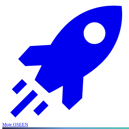
Moje OSE
EN