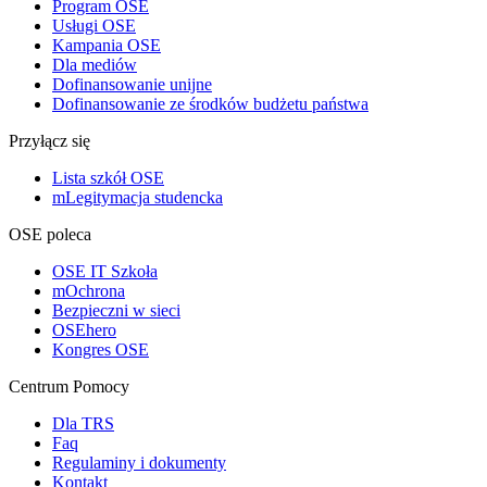
Program OSE
Usługi OSE
Kampania OSE
Dla mediów
Dofinansowanie unijne
Dofinansowanie ze środków budżetu państwa
Przyłącz się
Lista szkół OSE
mLegitymacja studencka
OSE poleca
OSE IT Szkoła
mOchrona
Bezpieczni w sieci
OSEhero
Kongres OSE
Centrum Pomocy
Dla TRS
Faq
Regulaminy i dokumenty
Kontakt