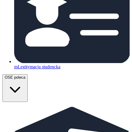
mLegitymacja studencka
OSE poleca