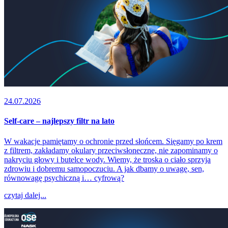
24.07.2026
Self-care – najlepszy filtr na lato
W wakacje pamiętamy o ochronie przed słońcem. Sięgamy po krem
z filtrem, zakładamy okulary przeciwsłoneczne, nie zapominamy o
nakryciu głowy i butelce wody. Wiemy, że troska o ciało sprzyja
zdrowiu i dobremu samopoczuciu. A jak dbamy o uwagę, sen,
równowagę psychiczną i… cyfrową?
czytaj dalej...