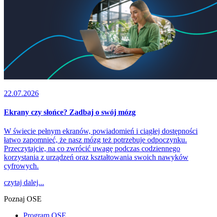
22.07.2026
Ekrany czy słońce? Zadbaj o swój mózg
W świecie pełnym ekranów, powiadomień i ciągłej dostępności
łatwo zapomnieć, że nasz mózg też potrzebuje odpoczynku.
Przeczytajcie, na co zwrócić uwagę podczas codziennego
korzystania z urządzeń oraz kształtowania swoich nawyków
cyfrowych.
czytaj dalej...
Poznaj OSE
Program OSE