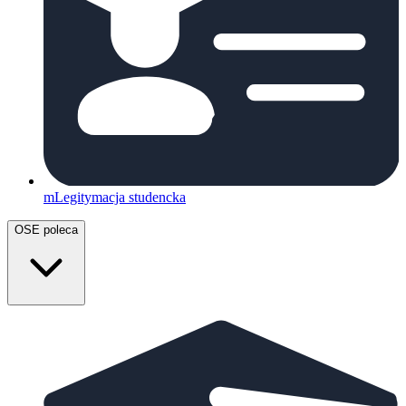
mLegitymacja studencka
OSE poleca