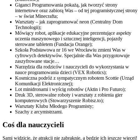
Giganci Programowania pokażą, jak tworzyć strony
internetowe oraz zabiorą Was – od tej programistycznej strony
– w świat Minecrafta;
Warsztaty – jak zaprogramować neon (Centralny Dom
Technologii);
Mówiący robot, aplikacje edukacyjne prezentujące aspekty
uczenia maszynowego i sztucznej inteligencji, pojazdy
sterowane tabletem (Fundacja Orange);
Szkoła Podstawowa nr 16 we Wrocławiu zmieni Was w
cyfrowych detektywów. Specjalnie dla Was przygotowuje
zaszyfrowane stacje…
Narzędzia dla rodziców i nauczycieli do wykorzystania w
nauce programowania dzieci (VEX Robotics);
Kosmiczna podróż z sympatycznym robotem Scottie (Urząd
Komunikacji Elektronicznej);
Lot minidronami i wyścig robotów (Aktin i Pro Futuro);
Druk 3D, sterowalne roboty i warsztaty z robienia gier
komputerowych (Stowarzyszenie Robisz.to);
Warsztaty Klubu Młodego Programisty;
Szachy z arcymistrzami.
Coś dla nauczycieli
Sami widzicie, że atrakcji nie zabraknie, a będzie ich jeszcze więcej!