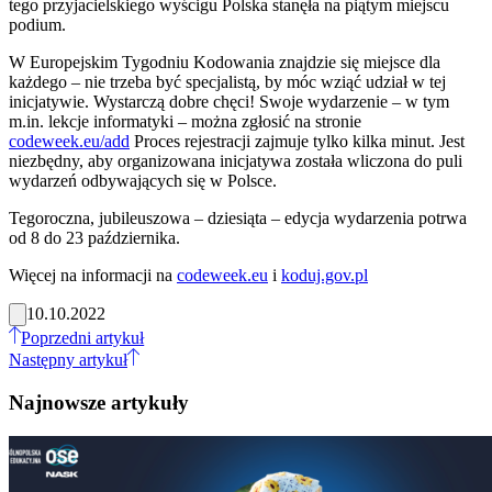
tego przyjacielskiego wyścigu Polska stanęła na piątym miejscu
podium.
W Europejskim Tygodniu Kodowania znajdzie się miejsce dla
każdego – nie trzeba być specjalistą, by móc wziąć udział w tej
inicjatywie. Wystarczą dobre chęci! Swoje wydarzenie – w tym
m.in. lekcje informatyki – można zgłosić na stronie
codeweek.eu/add
Proces rejestracji zajmuje tylko kilka minut. Jest
niezbędny, aby organizowana inicjatywa została wliczona do puli
wydarzeń odbywających się w Polsce.
Tegoroczna, jubileuszowa – dziesiąta – edycja wydarzenia potrwa
od 8 do 23 października.
Więcej na informacji na
codeweek.eu
i
koduj.gov.pl
10.10.2022
Poprzedni artykuł
Następny artykuł
Najnowsze artykuły