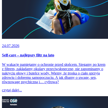
24.07.2026
Self-care – najlepszy filtr na lato
W wakacje pamiętamy o ochronie przed słońcem. Sięgamy po krem
z filtrem, zakładamy okulary przeciwsłoneczne, nie zapominamy o
nakryciu głowy i butelce wody. Wiemy, że troska o ciało sprzyja
zdrowiu i dobremu samopoczuciu. A jak dbamy o uwagę, sen,
równowagę psychiczną i… cyfrową?
czytaj dalej...