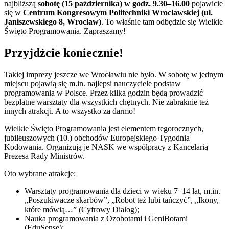
najbliższą
sobotę (15 października) w godz. 9.30–16.00
pojawicie
się w
Centrum Kongresowym Politechniki Wrocławskiej (ul.
Janiszewskiego 8, Wrocław)
. To właśnie tam odbędzie się Wielkie
Święto Programowania. Zapraszamy!
Przyjdźcie koniecznie!
Takiej imprezy jeszcze we Wrocławiu nie było. W sobotę w jednym
miejscu pojawią się m.in. najlepsi nauczyciele podstaw
programowania w Polsce. Przez kilka godzin będą prowadzić
bezpłatne warsztaty dla wszystkich chętnych. Nie zabraknie też
innych atrakcji. A to wszystko za darmo!
Wielkie Święto Programowania jest elementem tegorocznych,
jubileuszowych (10.) obchodów Europejskiego Tygodnia
Kodowania. Organizują je NASK we współpracy z Kancelarią
Prezesa Rady Ministrów.
Oto wybrane atrakcje:
Warsztaty programowania dla dzieci w wieku 7–14 lat, m.in.
„Poszukiwacze skarbów”, „Robot też lubi tańczyć”, „Ikony,
które mówią…” (Cyfrowy Dialog);
Nauka programowania z Ozobotami i GeniBotami
(EduSense);