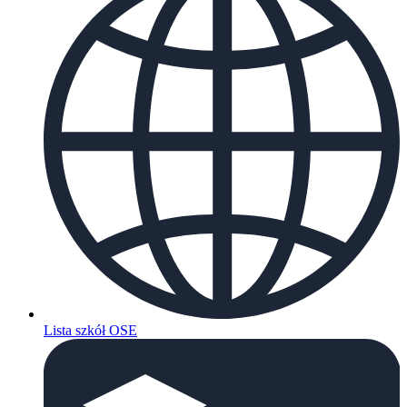
Lista szkół OSE