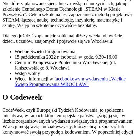
Niektóre zaplanowane specjalnie z myślą o nauczycielach, jak np.
szkolenie Centralnego Domu Technologii „STEAM w Klasie
Przyszłości”. Celem szkolenia jest zapoznanie z metodą projektową
STEAM, łączącą naukę, technologię, inżynierię, matematykę i
sztukę. Wstęp na szkolenie oczywiście bezpłatny.
Dlatego już dziś zaplanujcie sobie najbliższy weekend, weźcie
dzieci, uczniów, znajomych i pojawcie się we Wrocławiu!
Wielkie Święto Programowania
15 października 2022 r. (sobota), w godz. 9.30–16.00
Centrum Kongresowe Politechniki Wrocławskiej (ul.
Janiszewskiego 8, Wrocław).
Wstęp wolny
Więcej informacji w
facebookowym wydarzeniu „Wielkie
Święto Programowania WROCŁAW”
O Codeweek
CodeWeek, czyli Europejski Tydzień Kodowania, to społeczna
inicjatywa, w ramach której europejskie państwa „ścigają się” w
liczbie zorganizowanych wydarzeń związanych z programowaniem.
W akcji mogą wziąć udział wszyscy, którzy chcą rozpocząć lub
kontynuować swoją przygodę z kodowaniem. W poprzedniej edycji