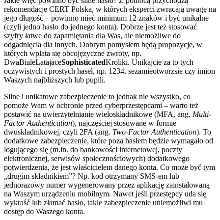
Jakie więc powinno być silne hasło? Z pomocą przychodzą
rekomendacje CERT Polska, w których eksperci zwracają uwagę na
jego długość – powinno mieć minimum 12 znaków i być unikalne
(czyli jedno hasło do jednego konta). Dobrze jest też stosować
szyfry łatwe do zapamiętania dla Was, ale niemożliwe do
odgadnięcia dla innych. Dobrym pomysłem będą propozycje, w
których wplata się obcojęzyczne zwroty, np.
DwaBialeLatajace
Sophisticated
Kroliki. Unikajcie za to tych
oczywistych i prostych haseł, np. 1234, sezamieotworzsie czy imion
Waszych najbliższych lub pupili.
Silne i unikatowe zabezpieczenie to jednak nie wszystko, co
pomoże Wam w ochronie przed cyberprzestępcami – warto też
postawić na uwierzytelnianie wieloskładnikowe (MFA, ang.
Multi-
Factor Authentication
), najczęściej stosowane w formie
dwuskładnikowej, czyli 2FA (ang.
Two-Factor Authentication
). To
dodatkowe zabezpieczenie, które poza hasłem będzie wymagało od
logującego się (m.in. do bankowości internetowej, poczty
elektronicznej, serwisów społecznościowych) dodatkowego
potwierdzenia, że jest właścicielem danego konta. Co może być tym
„drugim składnikiem”? Np. kod otrzymany SMS-em lub
jednorazowy numer wygenerowany przez aplikację zainstalowaną
na Waszym urządzeniu mobilnym. Nawet jeśli przestępcy uda się
wykraść lub złamać hasło, takie zabezpieczenie uniemożliwi mu
dostęp do Waszego konta.