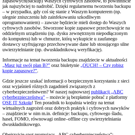
zapasowych(backup) Waszych cyfrowych zasobów, to powinniście
jak najszybciej to nadrobić. Dzięki regularnemu tworzeniu backupu
– w przypadku, gdy coś się stanie z Waszym komputerem (np.
ulegnie zniszczeniu lub zainfekowaniu szkodliwym
oprogramowaniem) – zawsze będziecie mieli dostęp do Waszych
cyfrowych zasobów. Stworzone kopie zapasowe przechowujcie na
oddzielnym urządzeniu (np. dysku zewnętrznym niepodłączonym
do komputera) lub w chmurze, którą wykupicie u zaufanego
dostawcy szyfrującego przechowywane dane lub stosującego silne
uwierzytelnianie (np. dwuskładnikową weryfikację).
Informacje na temat tworzenia backupu znajdziecie w aktualności
„Masz już swój plan B?”
oraz biuletynie
„OUCH! – Czy robisz
kopie zapasowe?”
.
Gdzie jeszcze szukać informacji o bezpiecznym korzystaniu z sieci
oraz wyjaśnień różnych zagadnień związanych z
cyberbezpieczeństwem? W naszej najnowszej
publikacji „ABC
cyberbezpieczeństwa”
– możecie ją bezpłatnie pobrać z platformy
OSE IT Szkoła
! Ten poradnik to kopalnia wiedzy na temat
wirtualnych zagrożeń oraz dobrych praktyk i cyfrowych nawyków
– znajdziecie w nim m.in. definicje: backupu, cyfrowego śladu,
haseł, FOMO, równowagi online–offline czy uwierzytelniania
dwuskładnikowego.
Obejrzyjcie spot promujący „ABC cyberbezpieczeństwa”: