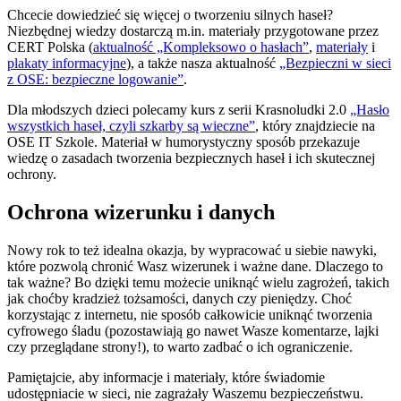
Chcecie dowiedzieć się więcej o tworzeniu silnych haseł?
Niezbędnej wiedzy dostarczą m.in. materiały przygotowane przez
CERT Polska (
aktualność „Kompleksowo o hasłach”
,
materiały
i
plakaty informacyjne
), a także nasza aktualność
„Bezpieczni w sieci
z OSE: bezpieczne logowanie”
.
Dla młodszych dzieci polecamy kurs z serii Krasnoludki 2.0
„Hasło
wszystkich haseł, czyli szkarby są wieczne”
, który znajdziecie na
OSE IT Szkole. Materiał w humorystyczny sposób przekazuje
wiedzę o zasadach tworzenia bezpiecznych haseł i ich skutecznej
ochrony.
Ochrona wizerunku i danych
Nowy rok to też idealna okazja, by wypracować u siebie nawyki,
które pozwolą chronić Wasz wizerunek i ważne dane. Dlaczego to
tak ważne? Bo dzięki temu możecie uniknąć wielu zagrożeń, takich
jak choćby kradzież tożsamości, danych czy pieniędzy. Choć
korzystając z internetu, nie sposób całkowicie uniknąć tworzenia
cyfrowego śladu (pozostawiają go nawet Wasze komentarze, lajki
czy przeglądane strony!), to warto zadbać o ich ograniczenie.
Pamiętajcie, aby informacje i materiały, które świadomie
udostępniacie w sieci, nie zagrażały Waszemu bezpieczeństwu.