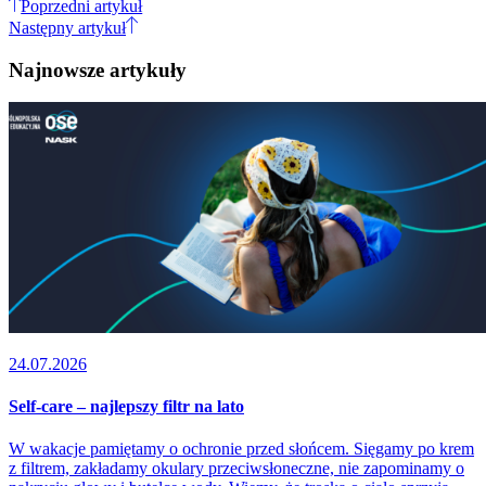
Poprzedni artykuł
Następny artykuł
Najnowsze artykuły
24.07.2026
Self-care – najlepszy filtr na lato
W wakacje pamiętamy o ochronie przed słońcem. Sięgamy po krem
z filtrem, zakładamy okulary przeciwsłoneczne, nie zapominamy o