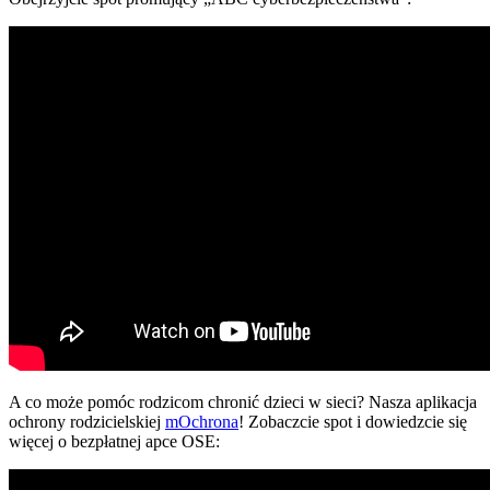
A co może pomóc rodzicom chronić dzieci w sieci? Nasza aplikacja
ochrony rodzicielskiej
mOchrona
! Zobaczcie spot i dowiedzcie się
więcej o bezpłatnej apce OSE: