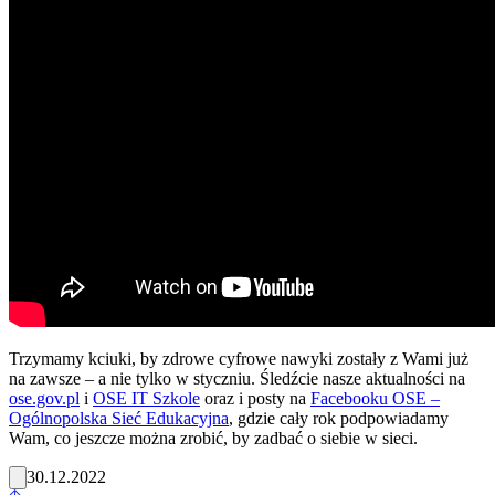
Trzymamy kciuki, by zdrowe cyfrowe nawyki zostały z Wami już
na zawsze – a nie tylko w styczniu. Śledźcie nasze aktualności na
ose.gov.pl
i
OSE IT Szkole
oraz i posty na
Facebooku OSE –
Ogólnopolska Sieć Edukacyjna
, gdzie cały rok podpowiadamy
Wam, co jeszcze można zrobić, by zadbać o siebie w sieci.
30.12.2022