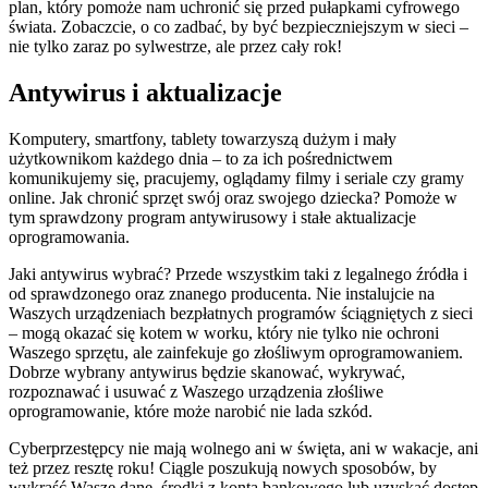
plan, który pomoże nam uchronić się przed pułapkami cyfrowego
świata. Zobaczcie, o co zadbać, by być bezpieczniejszym w sieci –
nie tylko zaraz po sylwestrze, ale przez cały rok!
Antywirus i aktualizacje
Komputery, smartfony, tablety towarzyszą dużym i mały
użytkownikom każdego dnia – to za ich pośrednictwem
komunikujemy się, pracujemy, oglądamy filmy i seriale czy gramy
online. Jak chronić sprzęt swój oraz swojego dziecka? Pomoże w
tym sprawdzony program antywirusowy i stałe aktualizacje
oprogramowania.
Jaki antywirus wybrać? Przede wszystkim taki z legalnego źródła i
od sprawdzonego oraz znanego producenta. Nie instalujcie na
Waszych urządzeniach bezpłatnych programów ściągniętych z sieci
– mogą okazać się kotem w worku, który nie tylko nie ochroni
Waszego sprzętu, ale zainfekuje go złośliwym oprogramowaniem.
Dobrze wybrany antywirus będzie skanować, wykrywać,
rozpoznawać i usuwać z Waszego urządzenia złośliwe
oprogramowanie, które może narobić nie lada szkód.
Cyberprzestępcy nie mają wolnego ani w święta, ani w wakacje, ani
też przez resztę roku! Ciągle poszukują nowych sposobów, by
wykraść Wasze dane, środki z konta bankowego lub uzyskać dostęp