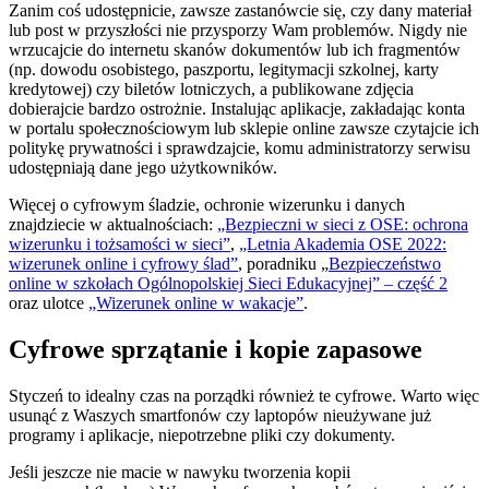
Zanim coś udostępnicie, zawsze zastanówcie się, czy dany materiał
lub post w przyszłości nie przysporzy Wam problemów. Nigdy nie
wrzucajcie do internetu skanów dokumentów lub ich fragmentów
(np. dowodu osobistego, paszportu, legitymacji szkolnej, karty
kredytowej) czy biletów lotniczych, a publikowane zdjęcia
dobierajcie bardzo ostrożnie. Instalując aplikacje, zakładając konta
w portalu społecznościowym lub sklepie online zawsze czytajcie ich
politykę prywatności i sprawdzajcie, komu administratorzy serwisu
udostępniają dane jego użytkowników.
Więcej o cyfrowym śladzie, ochronie wizerunku i danych
znajdziecie w aktualnościach:
„Bezpieczni w sieci z OSE: ochrona
wizerunku i tożsamości w sieci”
,
„Letnia Akademia OSE 2022:
wizerunek online i cyfrowy ślad”
, poradniku „
Bezpieczeństwo
online w szkołach Ogólnopolskiej Sieci Edukacyjnej” – część 2
oraz ulotce
„Wizerunek online w wakacje”
.
Cyfrowe sprzątanie i kopie zapasowe
Styczeń to idealny czas na porządki również te cyfrowe. Warto więc
usunąć z Waszych smartfonów czy laptopów nieużywane już
programy i aplikacje, niepotrzebne pliki czy dokumenty.
Jeśli jeszcze nie macie w nawyku tworzenia kopii