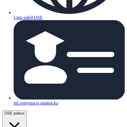
Lista szkół OSE
mLegitymacja studencka
OSE poleca