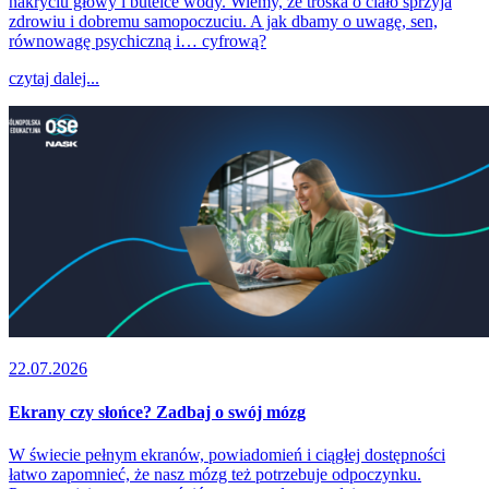
nakryciu głowy i butelce wody. Wiemy, że troska o ciało sprzyja
zdrowiu i dobremu samopoczuciu. A jak dbamy o uwagę, sen,
równowagę psychiczną i… cyfrową?
czytaj dalej...
22.07.2026
Ekrany czy słońce? Zadbaj o swój mózg
W świecie pełnym ekranów, powiadomień i ciągłej dostępności
łatwo zapomnieć, że nasz mózg też potrzebuje odpoczynku.