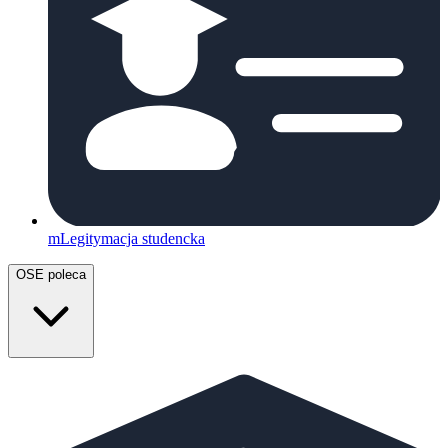
mLegitymacja studencka
OSE poleca