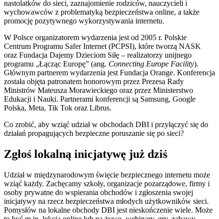
nastolatków do sieci, zaznajomienie rodziców, nauczycieli i
wychowawców z problematyką bezpieczeństwa online, a także
promocję pozytywnego wykorzystywania internetu.
W Polsce organizatorem wydarzenia jest od 2005 r. Polskie
Centrum Programu Safer Internet (PCPSI), które tworzą NASK
oraz Fundacja Dajemy Dzieciom Siłę – realizatorzy unijnego
programu „Łącząc Europę” (ang.
Connecting Europe Facility
).
Głównym partnerem wydarzenia jest Fundacja Orange. Konferencja
została objęta patronatem honorowym przez Prezesa Rady
Ministrów Mateusza Morawieckiego oraz przez Ministerstwo
Edukacji i Nauki. Partnerami konferencji są Samsung, Google
Polska, Meta, Tik Tok oraz Librus.
Co zrobić, aby wziąć udział w obchodach DBI i przyłączyć się do
działań propagujących bezpieczne poruszanie się po sieci?
Zgłoś lokalną inicjatywę już dziś
Udział w międzynarodowym święcie bezpiecznego internetu może
wziąć każdy. Zachęcamy szkoły, organizacje pozarządowe, firmy i
osoby prywatne do wspierania obchodów i zgłoszenia swojej
inicjatywy na rzecz bezpieczeństwa młodych użytkowników sieci.
Pomysłów na lokalne obchody DBI jest nieskończenie wiele. Może
to być m.in. lekcja online lub na żywo, webinary, gry, zabawy,