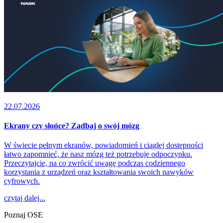
22.07.2026
Ekrany czy słońce? Zadbaj o swój mózg
W świecie pełnym ekranów, powiadomień i ciągłej dostępności
łatwo zapomnieć, że nasz mózg też potrzebuje odpoczynku.
Przeczytajcie, na co zwrócić uwagę podczas codziennego
korzystania z urządzeń oraz kształtowania swoich nawyków
cyfrowych.
czytaj dalej...
Poznaj OSE