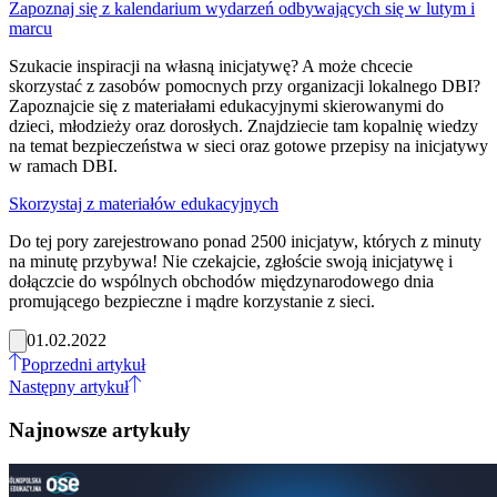
Zapoznaj się z kalendarium wydarzeń odbywających się w lutym i
marcu
Szukacie inspiracji na własną inicjatywę? A może chcecie
skorzystać z zasobów pomocnych przy organizacji lokalnego DBI?
Zapoznajcie się z materiałami edukacyjnymi skierowanymi do
dzieci, młodzieży oraz dorosłych. Znajdziecie tam kopalnię wiedzy
na temat bezpieczeństwa w sieci oraz gotowe przepisy na inicjatywy
w ramach DBI.
Skorzystaj z materiałów edukacyjnych
Do tej pory zarejestrowano ponad 2500 inicjatyw, których z minuty
na minutę przybywa! Nie czekajcie, zgłoście swoją inicjatywę i
dołączcie do wspólnych obchodów międzynarodowego dnia
promującego bezpieczne i mądre korzystanie z sieci.
01.02.2022
Poprzedni artykuł
Następny artykuł
Najnowsze artykuły