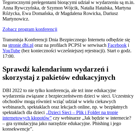
Tegorocznymi prelegentami biorącymi udział w wydarzeniu są m.in.
Anna Rywczyńska, dr Szymon Wójcik, Natalia Hatalska, Martyna
Różycka, Ewa Domańska, dr Magdalena Rowicka, Dariusz
Martynowicz.
Zobacz program konferencji
Transmisja Konferencji Dnia Bezpiecznego Internetu odbędzie się
na
stronie dbi.pl
oraz na profilach PCPSI w serwisach
Facebook
i
YouTube
(bez konieczności wcześniejszej rejestracji). Start o godz.
17:00.
Sprawdź kalendarium wydarzeń i
skorzystaj z pakietów edukacyjnych
DBI 2022 to nie tylko konferencja, ale też inne edukacyjne
wydarzenia związane z bezpieczeństwem dzieci w sieci. Uczestnicy
obchodów mogą również wziąć udział w wielu ciekawych
webinarach, spektaklach oraz lekcjach online, np. w bezpłatnych
spektaklach dla dzieci
„Dzieci Sieci – Plik i Folder na tropie
internetowych kłopotów”
czy webinarze „Jak będzie w internecie?
– gra symulacyjna jako narzędzie edukacyjne. Phishing i jego
konsekwencje”.