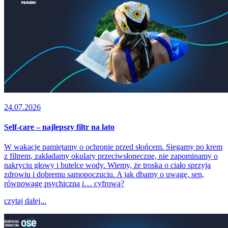
24.07.2026
Self-care – najlepszy filtr na lato
W wakacje pamiętamy o ochronie przed słońcem. Sięgamy po krem
z filtrem, zakładamy okulary przeciwsłoneczne, nie zapominamy o
nakryciu głowy i butelce wody. Wiemy, że troska o ciało sprzyja
zdrowiu i dobremu samopoczuciu. A jak dbamy o uwagę, sen,
równowagę psychiczną i… cyfrową?
czytaj dalej...