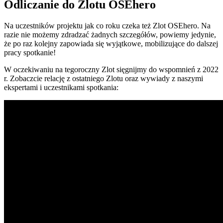
Odliczanie do Zlotu OSEhero
Na uczestników projektu jak co roku czeka też Zlot OSEhero. Na
razie nie możemy zdradzać żadnych szczegółów, powiemy jedynie,
że po raz kolejny zapowiada się wyjątkowe, mobilizujące do dalszej
pracy spotkanie!
W oczekiwaniu na tegoroczny Zlot sięgnijmy do wspomnień z 2022
r. Zobaczcie relację z ostatniego Zlotu oraz wywiady z naszymi
ekspertami i uczestnikami spotkania: