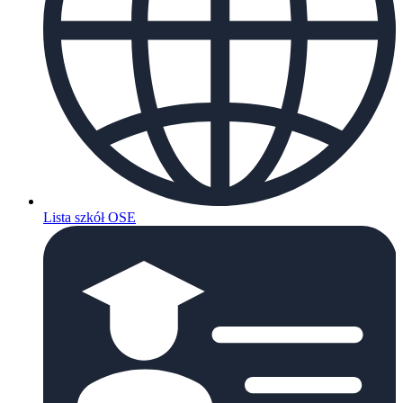
Lista szkół OSE