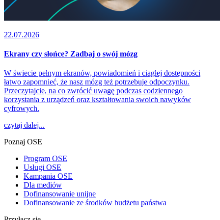
22.07.2026
Ekrany czy słońce? Zadbaj o swój mózg
W świecie pełnym ekranów, powiadomień i ciągłej dostępności
łatwo zapomnieć, że nasz mózg też potrzebuje odpoczynku.
Przeczytajcie, na co zwrócić uwagę podczas codziennego
korzystania z urządzeń oraz kształtowania swoich nawyków
cyfrowych.
czytaj dalej...
Poznaj OSE
Program OSE
Usługi OSE
Kampania OSE
Dla mediów
Dofinansowanie unijne
Dofinansowanie ze środków budżetu państwa
Przyłącz się