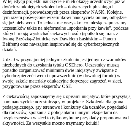
W tej edycji projektu nauczyciele mieli okazję uczestniczyć już w
dwóch zamkniętych szkoleniach – dotyczących phishingu i
dezinformacji, prowadzonych przez ekspertów NASK. Kolejne,
tym razem poświęcone wizerunkowi nauczyciela online, odbędzie
się już niebawem. To jednak nie wszystko: co miesiąc zapraszamy
uczestników także na nieformalne „spotkania przy kawie”, podczas
których mogą wysłuchać ciekawych osób (spotkali się m.in. z
Iwoną Brzózką-Złotnicką czy Dawidem Łasińskim – Panem
Belfrem) oraz nawzajem inspirować się do cyberbezpiecznych
działań.
Udział w przynajmniej jednym szkoleniu jest jednym z warunków
niezbędnych do uzyskania tytułu OSEhero. Uczestnicy muszą
ponadto zorganizować minimum dwie inicjatywy związane z
cyberbezpieczeństwem i upowszechnić (w dowolnej formie) w
swojej szkole materiały edukacyjne dotyczące zagrożeń w sieci,
przygotowane przez ekspertów OSE.
Z ciekawością zapoznajemy się z opisami inicjatyw, które przysyłają
nam nauczyciele uczestniczący w projekcie. Szkolenia dla grona
pedagogicznego, gry terenowe i konkursy dla uczniów, pogadanki
dla rodziców, spotkania z policjantami i innymi ekspertami ds.
bezpieczeństwa w sieci to tylko wybrane przykłady proponowanych
aktywności. Za wszystkie mocno trzymamy kciuki!