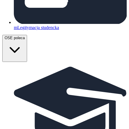
mLegitymacja studencka
OSE poleca