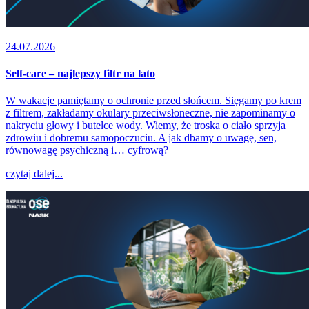
24.07.2026
Self-care – najlepszy filtr na lato
W wakacje pamiętamy o ochronie przed słońcem. Sięgamy po krem
z filtrem, zakładamy okulary przeciwsłoneczne, nie zapominamy o
nakryciu głowy i butelce wody. Wiemy, że troska o ciało sprzyja
zdrowiu i dobremu samopoczuciu. A jak dbamy o uwagę, sen,
równowagę psychiczną i… cyfrową?
czytaj dalej...