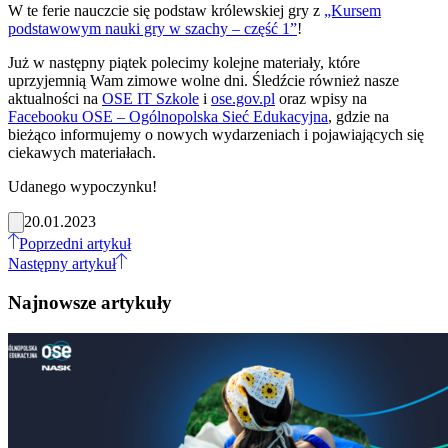
W te ferie nauczcie się podstaw królewskiej gry z
„Kursem
podstawowym nauki gry w szachy – część 1”
!
Już w następny piątek polecimy kolejne materiały, które
uprzyjemnią Wam zimowe wolne dni. Śledźcie również nasze
aktualności na
OSE IT Szkole
i
ose.gov.pl
oraz wpisy na
Facebooku OSE – Ogólnopolska Sieć Edukacyjna
, gdzie na
bieżąco informujemy o nowych wydarzeniach i pojawiających się
ciekawych materiałach.
Udanego wypoczynku!
20.01.2023
Poprzedni artykuł
Następny artykuł
Najnowsze artykuły