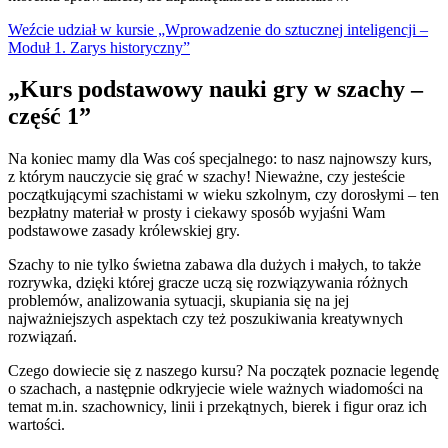
Weźcie udział w kursie „Wprowadzenie do sztucznej inteligencji –
Moduł 1. Zarys historyczny”
„Kurs podstawowy nauki gry w szachy –
część 1”
Na koniec mamy dla Was coś specjalnego: to nasz najnowszy kurs,
z którym nauczycie się grać w szachy! Nieważne, czy jesteście
początkującymi szachistami w wieku szkolnym, czy dorosłymi – ten
bezpłatny materiał w prosty i ciekawy sposób wyjaśni Wam
podstawowe zasady królewskiej gry.
Szachy to nie tylko świetna zabawa dla dużych i małych, to także
rozrywka, dzięki której gracze uczą się rozwiązywania różnych
problemów, analizowania sytuacji, skupiania się na jej
najważniejszych aspektach czy też poszukiwania kreatywnych
rozwiązań.
Czego dowiecie się z naszego kursu? Na początek poznacie legendę
o szachach, a następnie odkryjecie wiele ważnych wiadomości na
temat m.in. szachownicy, linii i przekątnych, bierek i figur oraz ich
wartości.