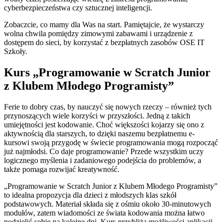
cyberbezpieczeństwa czy sztucznej inteligencji.
Zobaczcie, co mamy dla Was na start. Pamiętajcie, że wystarczy
wolna chwila pomiędzy zimowymi zabawami i urządzenie z
dostępem do sieci, by korzystać z bezpłatnych zasobów OSE IT
Szkoły.
Kurs „Programowanie w Scratch Junior
z Klubem Młodego Programisty”
Ferie to dobry czas, by nauczyć się nowych rzeczy – również tych
przynoszących wiele korzyści w przyszłości. Jedną z takich
umiejętności jest kodowanie. Choć większości kojarzy się ono z
aktywnością dla starszych, to dzięki naszemu bezpłatnemu e-
kursowi swoją przygodę w świecie programowania mogą rozpocząć
już najmłodsi. Co daje programowanie? Przede wszystkim uczy
logicznego myślenia i zadaniowego podejścia do problemów, a
także pomaga rozwijać kreatywność.
„Programowanie w Scratch Junior z Klubem Młodego Programisty”
to idealna propozycja dla dzieci z młodszych klas szkół
podstawowych. Materiał składa się z ośmiu około 30-minutowych
modułów, zatem wiadomości ze świata kodowania można łatwo
podzielić sobie na kolejne dni. Kurs przybliża możliwości aplikacji