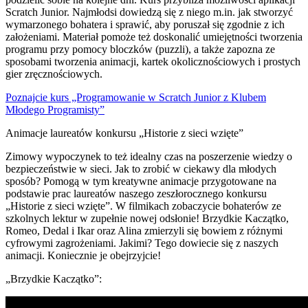
Scratch Junior. Najmłodsi dowiedzą się z niego m.in. jak stworzyć
wymarzonego bohatera i sprawić, aby poruszał się zgodnie z ich
założeniami. Materiał pomoże też doskonalić umiejętności tworzenia
programu przy pomocy bloczków (puzzli), a także zapozna ze
sposobami tworzenia animacji, kartek okolicznościowych i prostych
gier zręcznościowych.
Poznajcie kurs „Programowanie w Scratch Junior z Klubem
Młodego Programisty”
Animacje laureatów konkursu „Historie z sieci wzięte”
Zimowy wypoczynek to też idealny czas na poszerzenie wiedzy o
bezpieczeństwie w sieci. Jak to zrobić w ciekawy dla młodych
sposób? Pomogą w tym kreatywne animacje przygotowane na
podstawie prac laureatów naszego zeszłorocznego konkursu
„Historie z sieci wzięte”. W filmikach zobaczycie bohaterów ze
szkolnych lektur w zupełnie nowej odsłonie! Brzydkie Kaczątko,
Romeo, Dedal i Ikar oraz Alina zmierzyli się bowiem z różnymi
cyfrowymi zagrożeniami. Jakimi? Tego dowiecie się z naszych
animacji. Koniecznie je obejrzyjcie!
„Brzydkie Kaczątko”: