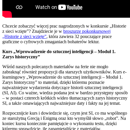
Chcecie zobaczyć więcej prac nagrodzonych w konkursie „Historie
z sieci wzięte”? Znajdziecie je w
broszurze pokonkursowej
„Historie z sieci wzięte”
, która zawiera 32 pouczające prace
graficzne o cyfrowych zmaganiach bohaterów lektur.
Kurs „Wprowadzenie do sztucznej inteligencji – Moduł 1.
Zarys historyczny”
Wśród naszych polecanych materiałów na ferie nie mogło
zabraknąć również propozycji dla starszych użytkowników. Kurs e-
learningowy „Wprowadzenie do sztucznej inteligencji – Moduł 1.
Zarys historyczny” to materiał, dzięki któremu poznacie
najważniejsze wydarzenia dotyczące historii sztucznej inteligencji
(SI, AI). Co ważne, wiedza podana jest w bardzo przystępny sposób
– w postaci czterech krótkich wideo tłumaczących zarys historyczny
SI, a także omawiających najważniejsze daty i fakty na jej temat.
Rozpocznijcie kurs i dowiedzcie się, czym jest SI, co ma wspólnego
ze starożytną Grecją i Enigmą oraz kto wymyślił słowo „robot”. Na
koniec kursu koniecznie pamiętajcie o wykonaniu testu, dzięki
któremu sprawdzicie, ile zapamiętaliście z materiałów.