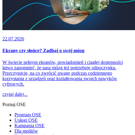
22.07.2026
Ekrany czy słońce? Zadbaj o swój mózg
W świecie pełnym ekranów, powiadomień i ciągłej dostępności
łatwo zapomnieć, że nasz mózg też potrzebuje odpoczynku.
Przeczytajcie, na co zwrócić uwagę podczas codziennego
korzystania z urządzeń oraz kształtowania swoich nawyków
cyfrowych.
czytaj dalej...
Poznaj OSE
Program OSE
Usługi OSE
Kampania OSE
Dla mediów