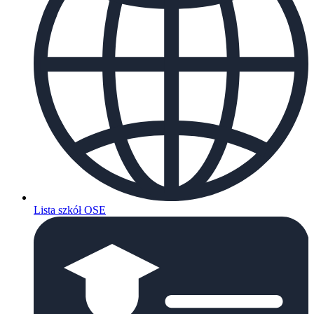
Lista szkół OSE