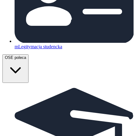
mLegitymacja studencka
OSE poleca