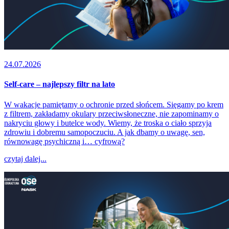
24.07.2026
Self-care – najlepszy filtr na lato
W wakacje pamiętamy o ochronie przed słońcem. Sięgamy po krem
z filtrem, zakładamy okulary przeciwsłoneczne, nie zapominamy o
nakryciu głowy i butelce wody. Wiemy, że troska o ciało sprzyja
zdrowiu i dobremu samopoczuciu. A jak dbamy o uwagę, sen,
równowagę psychiczną i… cyfrową?
czytaj dalej...