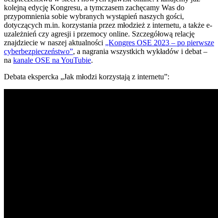
kolejną edycję Kongresu, a tymczasem zachęcamy Was do
przypomnienia sobie wybranych wystąpień naszych gości,
dotyczących m.in. korzystania przez młodzież z internetu, a także e-
uzależnień czy agresji i przemocy online. Szczegółową relację
znajdziecie w naszej aktualności
„Kongres OSE 2023 – po pierwsze
cyberbezpieczeństwo”
, a nagrania wszystkich wykładów i debat –
na
kanale OSE na YouTubie
.
Debata ekspercka „Jak młodzi korzystają z internetu”: