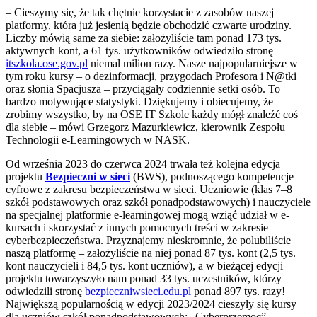
– Cieszymy się, że tak chętnie korzystacie z zasobów naszej
platformy, która już jesienią będzie obchodzić czwarte urodziny.
Liczby mówią same za siebie: założyliście tam ponad 173 tys.
aktywnych kont, a 61 tys. użytkowników odwiedziło stronę
itszkola.ose.gov.pl
niemal milion razy. Nasze najpopularniejsze w
tym roku kursy – o dezinformacji, przygodach Profesora i N@tki
oraz słonia Spacjusza – przyciągały codziennie setki osób. To
bardzo motywujące statystyki. Dziękujemy i obiecujemy, że
zrobimy wszystko, by na OSE IT Szkole każdy mógł znaleźć coś
dla siebie – mówi Grzegorz Mazurkiewicz, kierownik Zespołu
Technologii e-Learningowych w NASK.
Od września 2023 do czerwca 2024 trwała też kolejna edycja
projektu
Bezpieczni w sieci
(BWS), podnoszącego kompetencje
cyfrowe z zakresu bezpieczeństwa w sieci. Uczniowie (klas 7–8
szkół podstawowych oraz szkół ponadpodstawowych) i nauczyciele
na specjalnej platformie e-learningowej mogą wziąć udział w e-
kursach i skorzystać z innych pomocnych treści w zakresie
cyberbezpieczeństwa. Przyznajemy nieskromnie, że polubiliście
naszą platformę – założyliście na niej ponad 87 tys. kont (2,5 tys.
kont nauczycieli i 84,5 tys. kont uczniów), a w bieżącej edycji
projektu towarzyszyło nam ponad 33 tys. uczestników, którzy
odwiedzili stronę
bezpieczniwsieci.edu.pl
ponad 897 tys. razy!
Największą popularnością w edycji 2023/2024 cieszyły się kursy
dla uczniów szkół ponadpodstawowych: „Cyberprzemoc”