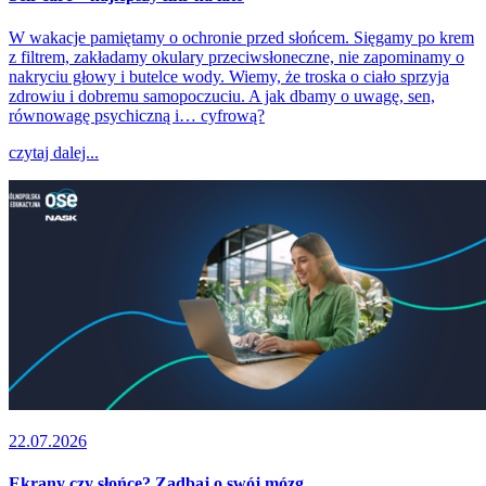
W wakacje pamiętamy o ochronie przed słońcem. Sięgamy po krem
z filtrem, zakładamy okulary przeciwsłoneczne, nie zapominamy o
nakryciu głowy i butelce wody. Wiemy, że troska o ciało sprzyja
zdrowiu i dobremu samopoczuciu. A jak dbamy o uwagę, sen,
równowagę psychiczną i… cyfrową?
czytaj dalej...
22.07.2026
Ekrany czy słońce? Zadbaj o swój mózg