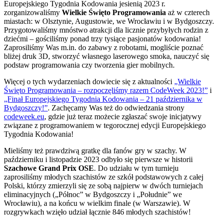
Europejskiego Tygodnia Kodowania jesienią 2023 r.
zorganizowaliśmy
Wielkie Święto Programowania
aż w czterech
miastach: w Olsztynie, Augustowie, we Wrocławiu i w Bydgoszczy.
Przygotowaliśmy mnóstwo atrakcji dla licznie przybyłych rodzin z
dziećmi – gościliśmy ponad trzy tysiące pasjonatów kodowania!
Zaprosiliśmy Was m.in. do zabawy z robotami, mogliście poznać
bliżej druk 3D, stworzyć własnego laserowego smoka, nauczyć się
podstaw programowania czy tworzenia gier mobilnych.
Więcej o tych wydarzeniach dowiecie się z aktualności
„Wielkie
Święto Programowania – rozpoczęliśmy razem CodeWeek 2023!”
i
„Finał Europejskiego Tygodnia Kodowania – 21 października w
Bydgoszczy!”
. Zachęcamy Was też do odwiedzania strony
codeweek.eu
, gdzie już teraz możecie zgłaszać swoje inicjatywy
związane z programowaniem w tegorocznej edycji Europejskiego
Tygodnia Kodowania!
Mieliśmy też prawdziwą gratkę dla fanów gry w szachy. W
październiku i listopadzie 2023 odbyło się pierwsze w historii
Szachowe Grand Prix OSE
. Do udziału w tym turnieju
zaprosiliśmy młodych szachistów ze szkół podstawowych z całej
Polski, którzy zmierzyli się ze sobą najpierw w dwóch turniejach
eliminacyjnych („Północ” w Bydgoszczy i „Południe” we
Wrocławiu), a na końcu w wielkim finale (w Warszawie). W
rozgrywkach wzięło udział łącznie 846 młodych szachistów!