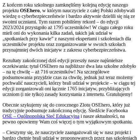
Z końcem roku szkolnego zamknęliśmy kolejną edycję naszego
projektu
OSEhero
, w którym nauczyciele z całej Polski zdobywali
wiedzę o cyberbezpieczeństwie i bardzo aktywnie dzielili się nią ze
swoimi uczniami. Tym razem pobiliśmy rekord – do edycji
2023/2024 przystąpiło aż 1795 uczestników! W ciągu całego roku
mieli oni do wykonania kilka zadań, takich jak udział w
„spotkaniach przy kawie” z naszymi ekspertami i szkoleniach dla
uczestników projektu oraz zorganizowanie w swoich szkołach
przynajmniej dwóch inicjatyw z zakresu cyberbezpieczeństwa.
Rezultaty zakończonej dziś edycji przeszły nasze najśmielsze
oczekiwania: tytuł OSEhero na najbliższe dwa lata szkolne zdobyło
– na tę chwilę – aż 716 uczestników! Na szczegółowe
podsumowania przyjdzie czas za chwilę, jednak już teraz możemy
pochwalić nauczycieli, którzy brali udział w projekcie – w ciągu tej
edycji zorganizowali oni łącznie 1765 inicjatyw, przybliżających
uczniom (i nie tylko) zasady korzystania z internetu. Gratulujemy!
Obecnie szykujemy się do corocznego Zlotu OSEhero, który już
tradycyjnie podsumuje zakończoną edycję. Śledźcie Facebooka
OSE – Ogólnopolska Sieć Edukacyjna
i nasze aktualności, na
pewno opowiemy Wam coś więcej o tym wyjątkowym spotkaniu.
– Cieszymy się, że nauczyciele zaangażowali się w nasz projekt i
bardzo chętnie brali udział w proponowanych przez nas szkoleniach