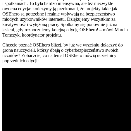
i spotkaniach. To była bardzo intensywna, ale też niezwykle
owocna edycja: kończymy ją przekonani, że projekty takie jak
OSEhero są potrzebne i realnie wpływają na bezpieczeństwo
młodych użytkowników internetu. Dziękujemy wszystkim za
kreatywność i wytężoną pracę. Spotkamy się ponownie już na
jesieni, gdy rozpoczniemy kolejną edycję OSEhero! – mówi Marcin
Tomczyk, koordynator projektu.
Chcecie poznać OSEhero bliżej, by już we wrześniu dołączyć do
grona nauczycieli, którzy dbają o cyberbezpieczeństwo swoich
uczniów? Zobaczcie, co na temat OSEhero mówią uczestnicy
poprzednich edycji: