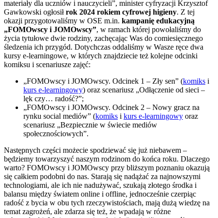
materiały dla uczniów i nauczycieli”, minister cyfryzacji Krzysztof
Gawkowski ogłosił
rok 2024 rokiem cyfrowej higieny
. Z tej
okazji przygotowaliśmy w OSE m.in.
kampanię edukacyjną
„FOMOwscy i JOMOwscy”
, w ramach której powołaliśmy do
życia tytułowe dwie rodziny, zachęcając Was do comiesięcznego
śledzenia ich przygód. Dotychczas oddaliśmy w Wasze ręce dwa
kursy e-learningowe, w których znajdziecie też kolejne odcinki
komiksu i scenariusze zajęć:
„FOMOwscy i JOMOwscy. Odcinek 1 – Zły sen” (
komiks
i
kurs e-learningowy
) oraz scenariusz „Odłączenie od sieci –
lęk czy… radość?”;
„FOMOwscy i JOMOwscy. Odcinek 2 – Nowy gracz na
rynku social mediów” (
komiks
i
kurs e-learningowy
oraz
scenariusz „Bezpiecznie w świecie mediów
społecznościowych”.
Następnych części możecie spodziewać się już niebawem –
będziemy towarzyszyć naszym rodzinom do końca roku. Dlaczego
warto? FOMOwscy i JOMOwscy przy bliższym poznaniu okazują
się całkiem podobni do nas. Starają się nadążać za najnowszymi
technologiami, ale ich nie nadużywać, szukają złotego środka i
balansu między światem online i offline, jednocześnie czerpiąc
radość z bycia w obu tych rzeczywistościach, mają dużą wiedzę na
temat zagrożeń, ale zdarza się też, że wpadają w różne