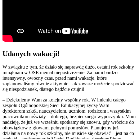
Udanych wakacji!
W związku z tym, że działo się naprawdę dużo, ostatni rok szkolny
minął nam w OSE niemal niepostrzeżenie. Za nami bardzo
intensywny, owocny czas, przed nami wakacje, które
zaplanowaliśmy równie aktywnie. Jak zawsze możecie spodziewać
się niespodzianek, dlatego bądźcie czujni!
– Dziękujemy Wam za kolejny wspólny rok. W imieniu całego
zespołu Ogólnopolskiej Sieci Edukacyjnej życzę Wam –
dyrektorom szkół, nauczycielom, uczniom, rodzicom i wszystkim
pracownikom oświaty – dobrego, bezpiecznego wypoczynku. Mam
nadzieję, że już we wrześniu spotkamy się znowu, gdy wrócicie do
obowiązków z głowami pełnymi pomysłów. Planujemy już
działania na nowy rok szkolny, nie musicie się obawiać – jest na co
czekać! – podsumowuje Maciej Dudkiewicz, dyrektor Pionu