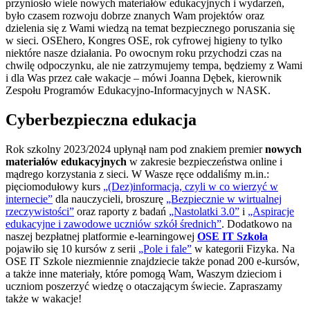
przyniosło wiele nowych materiałów edukacyjnych i wydarzeń,
było czasem rozwoju dobrze znanych Wam projektów oraz
dzielenia się z Wami wiedzą na temat bezpiecznego poruszania się
w sieci. OSEhero, Kongres OSE, rok cyfrowej higieny to tylko
niektóre nasze działania. Po owocnym roku przychodzi czas na
chwilę odpoczynku, ale nie zatrzymujemy tempa, będziemy z Wami
i dla Was przez całe wakacje – mówi Joanna Dębek, kierownik
Zespołu Programów Edukacyjno-Informacyjnych w NASK.
Cyberbezpieczna edukacja
Rok szkolny 2023/2024 upłynął nam pod znakiem premier
nowych
materiałów edukacyjnych
w zakresie bezpieczeństwa online i
mądrego korzystania z sieci. W Wasze ręce oddaliśmy m.in.:
pięciomodułowy kurs
„(Dez)informacja, czyli w co wierzyć w
internecie”
dla nauczycieli, broszurę
„Bezpiecznie w wirtualnej
rzeczywistości”
oraz raporty z badań
„Nastolatki 3.0”
i
„Aspiracje
edukacyjne i zawodowe uczniów szkół średnich”
. Dodatkowo na
naszej bezpłatnej platformie e-learningowej
OSE IT Szkoła
pojawiło się 10 kursów z serii
„Pole i fale”
w kategorii Fizyka. Na
OSE IT Szkole niezmiennie znajdziecie także ponad 200 e-kursów,
a także inne materiały, które pomogą Wam, Waszym dzieciom i
uczniom poszerzyć wiedzę o otaczającym świecie. Zapraszamy
także w wakacje!