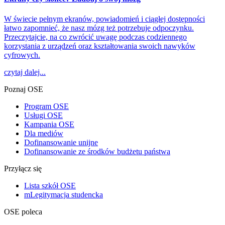
W świecie pełnym ekranów, powiadomień i ciągłej dostępności
łatwo zapomnieć, że nasz mózg też potrzebuje odpoczynku.
Przeczytajcie, na co zwrócić uwagę podczas codziennego
korzystania z urządzeń oraz kształtowania swoich nawyków
cyfrowych.
czytaj dalej...
Poznaj OSE
Program OSE
Usługi OSE
Kampania OSE
Dla mediów
Dofinansowanie unijne
Dofinansowanie ze środków budżetu państwa
Przyłącz się
Lista szkół OSE
mLegitymacja studencka
OSE poleca