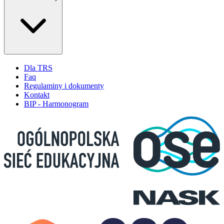
Dla TRS
Faq
Regulaminy i dokumenty
Kontakt
BIP - Harmonogram