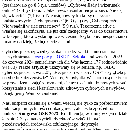
(zrealizowało go 8,5 tys. uczniów), „Cyfrowe ślady i wizerunek
online” (7,4 tys.) oraz „Fake news, dezinformacja w sieci. Nie daj
się wkręcić!” (7,1 tys.). Nie ustępowały im kursy dla szkół
podstawowych: „Cyberprzemoc” (6,3 tys.) czy „Cyberzagrożenia.
Nie wpadnij w sieć przestępcy” (5,9 tys.). Tegoroczna edycja
właśnie się zakończyła, ale już dziś zachęcamy Was do uczestnictwa
w kolejnej, która wystartuje we wrześniu. Szykujemy niespodzianki
i mamy nadzieję, że będziecie z nami!
Cyberbezpiecznej wiedzy szukaliście też w aktualnościach na
naszych stronach
ose.gov.pl
i
OSE IT Szkoła
– od września 2023
do czerwca 2024 napisaliśmy ich dla Was łącznie 177 (odpowiednio
94 i 83). Nasze
artykuły
ukazywały się w seriach, np. „ABC
cyberbezpieczeństwa 2.0”, „Bezpieczni w sieci z OSE” czy „Lekcja
o cyberbezpieczeństwie”. Wiemy, że były dla Was pomocą nie tylko
w prowadzeniu zajęć z uczniami, ale też ustalaniu domowych zasad
korzystania z sieci i kształtowaniu zdrowych cyfrowych nawyków.
Dziękujemy Wam za zaufanie!
Nasi eksperci dzielili się z Wami wiedzą nie tylko za pośrednictwem
publikacji i innych treści edukacyjnych, ale też bezpośrednio –
podczas
Kongresu OSE 2023
. Konferencja, w której wzięło udział
łącznie 2,2 tys. nauczycieli, dyrektorów szkół i innych
przedstawicieli środowiska edukacyjnego, dotyczyła
bezpieczeństwa w sieci i nowych zjawisk online. Planujemy już