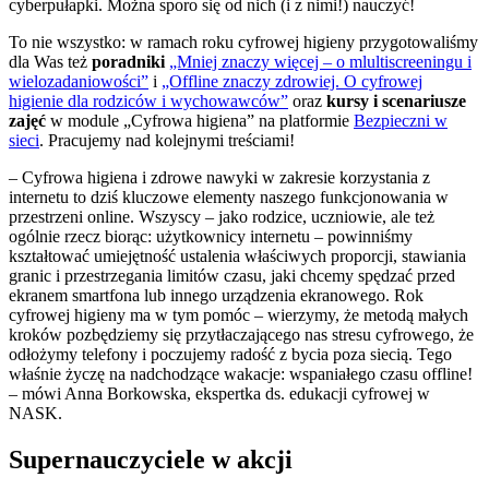
cyberpułapki. Można sporo się od nich (i z nimi!) nauczyć!
To nie wszystko: w ramach roku cyfrowej higieny przygotowaliśmy
dla Was też
poradniki
„Mniej znaczy więcej – o mlultiscreeningu i
wielozadaniowości”
i
„Offline znaczy zdrowiej. O cyfrowej
higienie dla rodziców i wychowawców”
oraz
kursy i scenariusze
zajęć
w module „Cyfrowa higiena” na platformie
Bezpieczni w
sieci
. Pracujemy nad kolejnymi treściami!
– Cyfrowa higiena i zdrowe nawyki w zakresie korzystania z
internetu to dziś kluczowe elementy naszego funkcjonowania w
przestrzeni online. Wszyscy – jako rodzice, uczniowie, ale też
ogólnie rzecz biorąc: użytkownicy internetu – powinniśmy
kształtować umiejętność ustalenia właściwych proporcji, stawiania
granic i przestrzegania limitów czasu, jaki chcemy spędzać przed
ekranem smartfona lub innego urządzenia ekranowego. Rok
cyfrowej higieny ma w tym pomóc – wierzymy, że metodą małych
kroków pozbędziemy się przytłaczającego nas stresu cyfrowego, że
odłożymy telefony i poczujemy radość z bycia poza siecią. Tego
właśnie życzę na nadchodzące wakacje: wspaniałego czasu offline!
– mówi Anna Borkowska, ekspertka ds. edukacji cyfrowej w
NASK.
Supernauczyciele w akcji