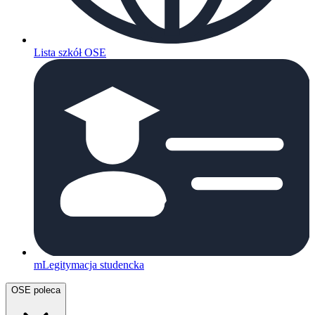
Lista szkół OSE
mLegitymacja studencka
OSE poleca