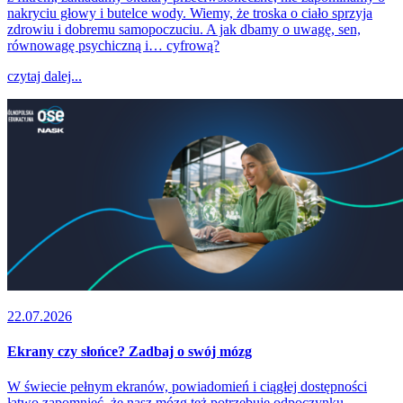
nakryciu głowy i butelce wody. Wiemy, że troska o ciało sprzyja
zdrowiu i dobremu samopoczuciu. A jak dbamy o uwagę, sen,
równowagę psychiczną i… cyfrową?
czytaj dalej...
22.07.2026
Ekrany czy słońce? Zadbaj o swój mózg
W świecie pełnym ekranów, powiadomień i ciągłej dostępności
łatwo zapomnieć, że nasz mózg też potrzebuje odpoczynku.