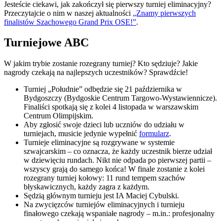
Jesteście ciekawi, jak zakończył się pierwszy turniej eliminacyjny?
Przeczytajcie o nim w naszej aktualności
„Znamy pierwszych
finalistów Szachowego Grand Prix OSE!”
.
Turniejowe ABC
W jakim trybie zostanie rozegrany turniej? Kto sędziuje? Jakie
nagrody czekają na najlepszych uczestników? Sprawdźcie!
Turniej „Południe” odbędzie się 21 października w
Bydgoszczy (Bydgoskie Centrum Targowo-Wystawiennicze).
Finaliści spotkają się z kolei 4 listopada w warszawskim
Centrum Olimpijskim.
Aby zgłosić swoje dzieci lub uczniów do udziału w
turniejach, musicie jedynie wypełnić
formularz
.
Turnieje eliminacyjne są rozgrywane w systemie
szwajcarskim – co oznacza, że każdy uczestnik bierze udział
w dziewięciu rundach. Nikt nie odpada po pierwszej partii –
wszyscy grają do samego końca! W finale zostanie z kolei
rozegrany turniej kołowy: 11 rund tempem szachów
błyskawicznych, każdy zagra z każdym.
Sędzią głównym turnieju jest IA Maciej Cybulski.
Na zwycięzców turniejów eliminacyjnych i turnieju
finałowego czekają wspaniałe nagrody – m.in.: profesjonalny