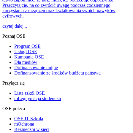
Przeczytajcie, na co zwrócić uwagę podczas codziennego
korzystania z urządzeń oraz kształtowania swoich nawyków
cyfrowych.
czytaj dalej...
Poznaj OSE
Program OSE
Usługi OSE
Kampania OSE
Dla mediów
Dofinansowanie unijne
Dofinansowanie ze środków budżetu państwa
Przyłącz się
Lista szkół OSE
mLegitymacja studencka
OSE poleca
OSE IT Szkoła
mOchrona
Bezpieczni w sieci