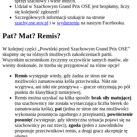
sprzęt szachowy i wiele innych.
Udział w Szachowym Grand Prix OSE jest bezpłatny, liczy
się kolejność zgłoszeń!
Szczegółowych informacji szukajcie na stronie
szachy.ose.gov.pl
i w
wydarzeniu
na naszym Facebooku.
Pat? Mat? Remis?
W kolejnej części „Powtórki przed Szachowym Grand Prix OSE”
skupimy się na różnych możliwych zakończeniach partii.
Wszystkim uczestnikom życzymy oczywiście samych matów, ale
wiemy doskonale, że trzeba się przygotować na różne opcje!
Remis
występuje wtedy, gdy żadna ze stron nie ma
możliwości zamatowania króla przeciwnika. Nikt nie
wygrywa, ani nikt nie przegrywa – gracze otrzymują po pół
punktu do klasyfikacji turniejowej.
Remis można uzyskać na kilka sposób:
brak siły matującej
(na szachownicy nie została wystarczająca liczba bierek do
zamatowania króla),
pat
(jedna ze stron nie ma możliwości
wykonania posunięcia zgodnego z przepisami),
powtórzenie
posunięć
(występuje, gdy identyczna sytuacja pojawi się na
szachownicy po raz trzeci),
zgoda
(jeden z zawodników
proponuje przeciwnikowi remis, a drugi gracz akceptuje tę
ofertę).