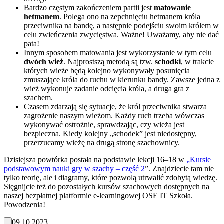
Bardzo częstym zakończeniem partii jest
matowanie
hetmanem
. Polega ono na zepchnięciu hetmanem króla
przeciwnika na bandę, a następnie podejściu swoim królem w
celu zwieńczenia zwycięstwa. Ważne! Uważamy, aby nie dać
pata!
Innym sposobem matowania jest wykorzystanie w tym celu
dwóch wież
. Najprostszą metodą są tzw.
schodki
, w trakcie
których wieże będą kolejno wykonywały posunięcia
zmuszające króla do ruchu w kierunku bandy. Zawsze jedna z
wież wykonuje zadanie odcięcia króla, a druga gra z
szachem.
Czasem zdarzają się sytuacje, że król przeciwnika stwarza
zagrożenie naszym wieżom. Każdy ruch trzeba wówczas
wykonywać ostrożnie, sprawdzając, czy wieża jest
bezpieczna. Kiedy kolejny „schodek” jest niedostępny,
przerzucamy wieżę na drugą stronę szachownicy.
Dzisiejsza powtórka postała na podstawie lekcji 16–18 w
„Kursie
podstawowym nauki gry w szachy – część 2
”. Znajdziecie tam nie
tylko teorię, ale i diagramy, które pozwolą utrwalić zdobytą wiedzę.
Sięgnijcie też do pozostałych kursów szachowych dostępnych na
naszej bezpłatnej platformie e-learningowej OSE IT Szkoła.
Powodzenia!
09.10.2023