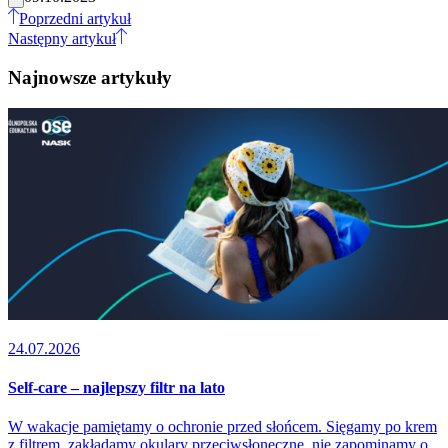
Poprzedni artykuł
Następny artykuł
Najnowsze artykuły
24.07.2026
Self-care – najlepszy filtr na lato
W wakacje pamiętamy o ochronie przed słońcem. Sięgamy po krem
z filtrem, zakładamy okulary przeciwsłoneczne, nie zapominamy o