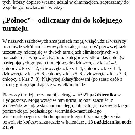
tych, którzy dopiero wezmą udział w eliminacjach, zapraszamy do
wspólnego powtarzania wiedzy.
„Północ” – odliczamy dni do kolejnego
turnieju
W naszych szachowych zmaganiach mogą wziąć udział wszyscy
uczniowie szkół podstawowych z całego kraju. W pierwszej fazie
uczestnicy mierzą się w dwóch turniejach eliminacyjnych – z
podziałem na województwa oraz kategorie według klas i płci (w
następujących grupach turniejowych: dziewczęta z klas 1–2,
chłopcy z klas 1–2, dziewczęta z klas 3–4, chłopcy z klas 3–4,
dziewczęta z klas 5–6, chłopcy z klas 5–6, dziewczęta z klas 7–8,
chłopcy z klas 7–8). Najwyżej sklasyfikowani (po sześć osób z
każdej grupy) spotkają się w wielkim finale.
Pierwszy turniej już za nami, a drugi – już
21 października
w
Bydgoszczy. Mogą wziąć w nim udział młodzi szachiści z
województw kujawsko-pomorskiego, lubuskiego, mazowieckiego,
pomorskiego, podlaskiego, warmińsko-mazurskiego,
wielkopolskiego i zachodniopomorskiego. Czas na zgłoszenia
powoli się kończy: zaznaczcie w kalendarzu
13 października godz.
23.59
!