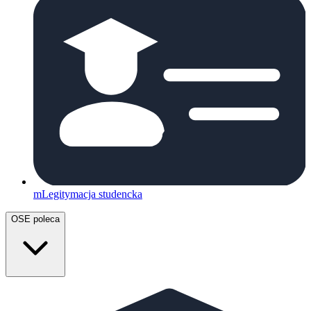
mLegitymacja studencka
OSE poleca