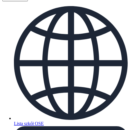
Lista szkół OSE