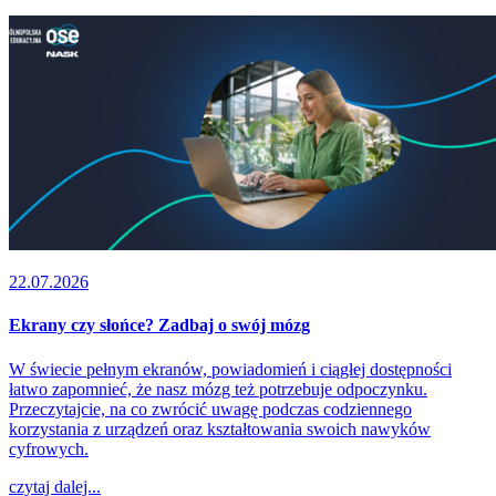
22.07.2026
Ekrany czy słońce? Zadbaj o swój mózg
W świecie pełnym ekranów, powiadomień i ciągłej dostępności
łatwo zapomnieć, że nasz mózg też potrzebuje odpoczynku.
Przeczytajcie, na co zwrócić uwagę podczas codziennego
korzystania z urządzeń oraz kształtowania swoich nawyków
cyfrowych.
czytaj dalej...