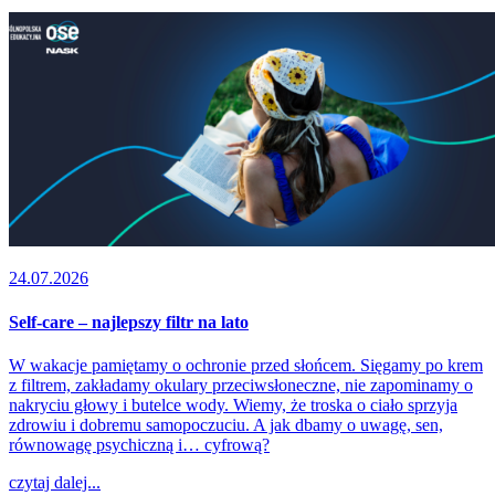
24.07.2026
Self-care – najlepszy filtr na lato
W wakacje pamiętamy o ochronie przed słońcem. Sięgamy po krem
z filtrem, zakładamy okulary przeciwsłoneczne, nie zapominamy o
nakryciu głowy i butelce wody. Wiemy, że troska o ciało sprzyja
zdrowiu i dobremu samopoczuciu. A jak dbamy o uwagę, sen,
równowagę psychiczną i… cyfrową?
czytaj dalej...