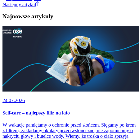
Następny artykuł
Najnowsze artykuły
24.07.2026
Self-care – najlepszy filtr na lato
W wakacje pamiętamy o ochronie przed słońcem. Sięgamy po krem
z filtrem, zakładamy okulary przeciwsłoneczne, nie zapominamy o
nakryciu głowy i butelce wody. Wiemy, że troska o ciało sprzyja