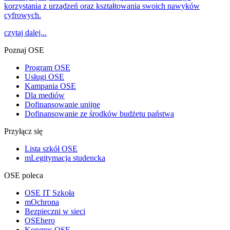
korzystania z urządzeń oraz kształtowania swoich nawyków
cyfrowych.
czytaj dalej...
Poznaj OSE
Program OSE
Usługi OSE
Kampania OSE
Dla mediów
Dofinansowanie unijne
Dofinansowanie ze środków budżetu państwa
Przyłącz się
Lista szkół OSE
mLegitymacja studencka
OSE poleca
OSE IT Szkoła
mOchrona
Bezpieczni w sieci
OSEhero
Kongres OSE