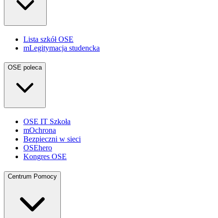
Lista szkół OSE
mLegitymacja studencka
OSE poleca
OSE IT Szkoła
mOchrona
Bezpieczni w sieci
OSEhero
Kongres OSE
Centrum Pomocy