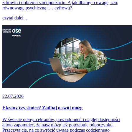
zdrowiu i dobremu samopoczuciu. A jak dbamy o uwagę, sen,
równowagę psychiczną i… cyfrową?
czytaj dalej...
22.07.2026
Ekrany czy słońce? Zadbaj o swój mózg
W świecie pełnym ekranów, powiadomień i ciągłej dostępności
łatwo zapomnieć, że nasz mózg też potrzebuje odpoczynku.
Przeczytajcie, na co zwrócić uwagę podczas codziennego