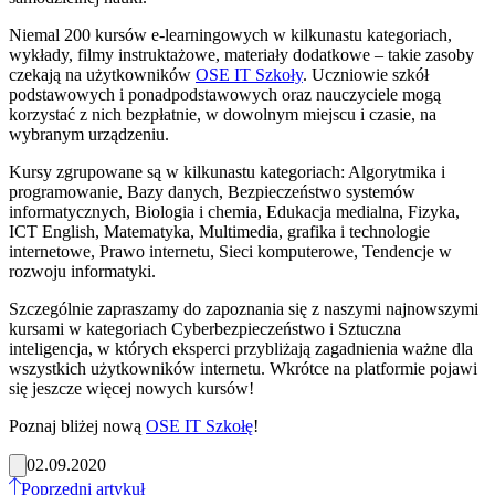
Niemal 200 kursów e-learningowych w kilkunastu kategoriach,
wykłady, filmy instruktażowe, materiały dodatkowe – takie zasoby
czekają na użytkowników
OSE IT Szkoły
. Uczniowie szkół
podstawowych i ponadpodstawowych oraz nauczyciele mogą
korzystać z nich bezpłatnie, w dowolnym miejscu i czasie, na
wybranym urządzeniu.
Kursy zgrupowane są w kilkunastu kategoriach: Algorytmika i
programowanie, Bazy danych, Bezpieczeństwo systemów
informatycznych, Biologia i chemia, Edukacja medialna, Fizyka,
ICT English, Matematyka, Multimedia, grafika i technologie
internetowe, Prawo internetu, Sieci komputerowe, Tendencje w
rozwoju informatyki.
Szczególnie zapraszamy do zapoznania się z naszymi najnowszymi
kursami w kategoriach Cyberbezpieczeństwo i Sztuczna
inteligencja, w których eksperci przybliżają zagadnienia ważne dla
wszystkich użytkowników internetu. Wkrótce na platformie pojawi
się jeszcze więcej nowych kursów!
Poznaj bliżej nową
OSE IT Szkołę
!
02.09.2020
Poprzedni artykuł