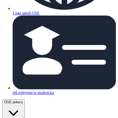
Lista szkół OSE
mLegitymacja studencka
OSE poleca