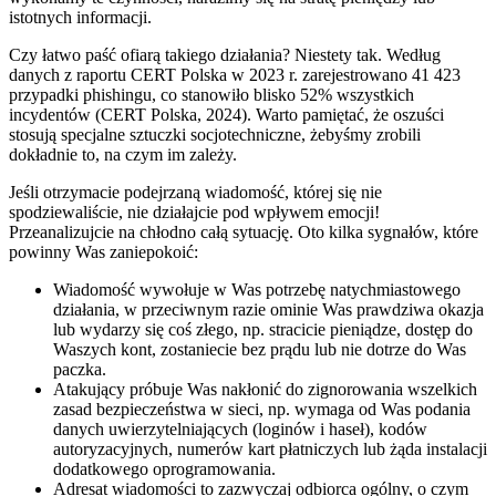
istotnych informacji.
Czy łatwo paść ofiarą takiego działania? Niestety tak. Według
danych z raportu CERT Polska w 2023 r. zarejestrowano 41 423
przypadki phishingu, co stanowiło blisko 52% wszystkich
incydentów (CERT Polska, 2024). Warto pamiętać, że oszuści
stosują specjalne sztuczki socjotechniczne, żebyśmy zrobili
dokładnie to, na czym im zależy.
Jeśli otrzymacie podejrzaną wiadomość, której się nie
spodziewaliście, nie działajcie pod wpływem emocji!
Przeanalizujcie na chłodno całą sytuację. Oto kilka sygnałów, które
powinny Was zaniepokoić:
Wiadomość wywołuje w Was potrzebę natychmiastowego
działania, w przeciwnym razie ominie Was prawdziwa okazja
lub wydarzy się coś złego, np. stracicie pieniądze, dostęp do
Waszych kont, zostaniecie bez prądu lub nie dotrze do Was
paczka.
Atakujący próbuje Was nakłonić do zignorowania wszelkich
zasad bezpieczeństwa w sieci, np. wymaga od Was podania
danych uwierzytelniających (loginów i haseł), kodów
autoryzacyjnych, numerów kart płatniczych lub żąda instalacji
dodatkowego oprogramowania.
Adresat wiadomości to zazwyczaj odbiorca ogólny, o czym