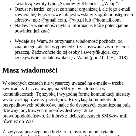
świadczą zwroty typu „Szanowny Kliencie”, „Witaj!”.
Oszust twierdzi, że jest ze znanej organizacji, ale jego e-mail
zawiera błędy językowe lub jest wysłany z ogólnodostępnych
adresów, np.: @gmail.com, @wp.pl lub @hotmail.com.
Nadawca wiadomości pyta o informacje, które potencjalnie
powinien już znać.
Wydaje się Wam, że otrzymana wiadomość pochodzi od
znajomego, ale ton wypowiedzi i zastosowane zwroty temu
przeczą. Zadzwońcie do tej osoby i zweryfikujcie, czy
rzeczywiście kontaktowała się z Wami (por. OUCH, 2018).
Masz wiadomość!
W obecnych czasach nie wystarczy uważać na e-maile – trzeba
zwracać też baczną uwagę na SMS-y i wiadomości w
komunikatorach. Tę szybką i wygodną formę komunikacji niestety
wykorzystują również przestępcy. Rozsyłają komunikaty do
przypadkowych odbiorców, mając do dyspozycji ograniczoną pulę
dziewięciocyfrowych numerów. Jest więc duże
prawdopodobieństwo, że któryś z niebezpiecznych SMS-ów trafi
również do Was.
Zazwyczaj przestępcom chodzi o to, byśmy po odczytaniu