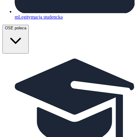
mLegitymacja studencka
OSE poleca