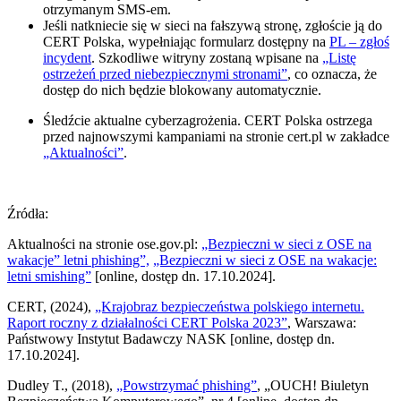
otrzymanym SMS-em.
Jeśli natkniecie się w sieci na fałszywą stronę, zgłoście ją do
CERT Polska, wypełniając formularz dostępny na
PL – zgłoś
incydent
. Szkodliwe witryny zostaną wpisane na
„Listę
ostrzeżeń przed niebezpiecznymi stronami”
, co oznacza, że
dostęp do nich będzie blokowany automatycznie.
Śledźcie aktualne cyberzagrożenia. CERT Polska ostrzega
przed najnowszymi kampaniami na stronie cert.pl w zakładce
„Aktualności”
.
Źródła:
Aktualności na stronie ose.gov.pl:
„Bezpieczni w sieci z OSE na
wakacje” letni phishing”,
„Bezpieczni w sieci z OSE na wakacje:
letni smishing”
[online, dostęp dn. 17.10.2024].
CERT, (2024),
„Krajobraz bezpieczeństwa polskiego internetu.
Raport roczny z działalności CERT Polska 2023”
, Warszawa:
Państwowy Instytut Badawczy NASK [online, dostęp dn.
17.10.2024].
Dudley T., (2018),
„Powstrzymać phishing”
, „OUCH! Biuletyn