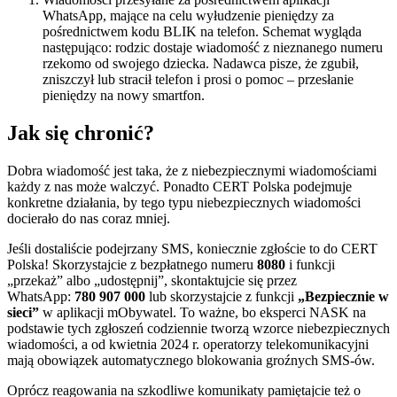
WhatsApp, mające na celu wyłudzenie pieniędzy za
pośrednictwem kodu BLIK na telefon. Schemat wygląda
następująco: rodzic dostaje wiadomość z nieznanego numeru
rzekomo od swojego dziecka. Nadawca pisze, że zgubił,
zniszczył lub stracił telefon i prosi o pomoc – przesłanie
pieniędzy na nowy smartfon.
Jak się chronić?
Dobra wiadomość jest taka, że z niebezpiecznymi wiadomościami
każdy z nas może walczyć. Ponadto CERT Polska podejmuje
konkretne działania, by tego typu niebezpiecznych wiadomości
docierało do nas coraz mniej.
Jeśli dostaliście podejrzany SMS, koniecznie zgłoście to do CERT
Polska! Skorzystajcie z bezpłatnego numeru
8080
i funkcji
„przekaż” albo „udostępnij”, skontaktujcie się przez
WhatsApp:
780 907 000
lub skorzystajcie z funkcji
„Bezpiecznie w
sieci”
w aplikacji mObywatel. To ważne, bo eksperci NASK na
podstawie tych zgłoszeń codziennie tworzą wzorce niebezpiecznych
wiadomości, a od kwietnia 2024 r. operatorzy telekomunikacyjni
mają obowiązek automatycznego blokowania groźnych SMS-ów.
Oprócz reagowania na szkodliwe komunikaty pamiętajcie też o