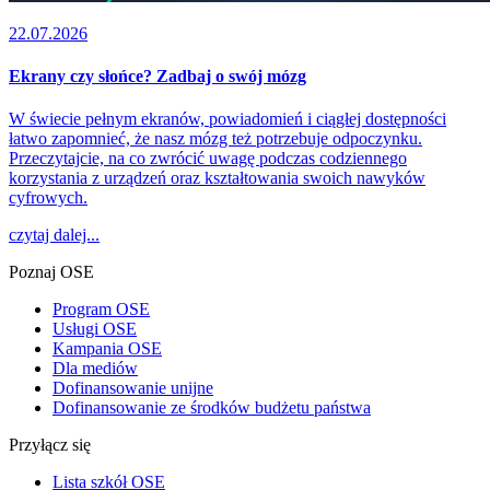
22.07.2026
Ekrany czy słońce? Zadbaj o swój mózg
W świecie pełnym ekranów, powiadomień i ciągłej dostępności
łatwo zapomnieć, że nasz mózg też potrzebuje odpoczynku.
Przeczytajcie, na co zwrócić uwagę podczas codziennego
korzystania z urządzeń oraz kształtowania swoich nawyków
cyfrowych.
czytaj dalej...
Poznaj OSE
Program OSE
Usługi OSE
Kampania OSE
Dla mediów
Dofinansowanie unijne
Dofinansowanie ze środków budżetu państwa
Przyłącz się
Lista szkół OSE