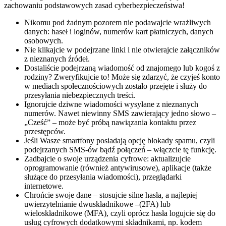
zachowaniu podstawowych zasad cyberbezpieczeństwa!
Nikomu pod żadnym pozorem nie podawajcie wrażliwych
danych: haseł i loginów, numerów kart płatniczych, danych
osobowych.
Nie klikajcie w podejrzane linki i nie otwierajcie załączników
z nieznanych źródeł.
Dostaliście podejrzaną wiadomość od znajomego lub kogoś z
rodziny? Zweryfikujcie to! Może się zdarzyć, że czyjeś konto
w mediach społecznościowych zostało przejęte i służy do
przesyłania niebezpiecznych treści.
Ignorujcie dziwne wiadomości wysyłane z nieznanych
numerów. Nawet niewinny SMS zawierający jedno słowo –
„Cześć” – może być próbą nawiązania kontaktu przez
przestępców.
Jeśli Wasze smartfony posiadają opcję blokady spamu, czyli
podejrzanych SMS-ów bądź połączeń – włączcie tę funkcję.
Zadbajcie o swoje urządzenia cyfrowe: aktualizujcie
oprogramowanie (również antywirusowe), aplikacje (także
służące do przesyłania wiadomości), przeglądarki
internetowe.
Chrońcie swoje dane – stosujcie silne hasła, a najlepiej
uwierzytelnianie dwuskładnikowe –(2FA) lub
wieloskładnikowe (MFA), czyli oprócz hasła logujcie się do
usług cyfrowych dodatkowymi składnikami, np. kodem