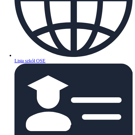
Lista szkół OSE