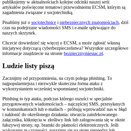
publikujemy w aktualnościach kolejne odcinki naszej serii
artykułów poświęcone tematowi przewodniemu ECSM, którym są
zagadnienia związane z socjotechniką.
Pisaliśmy już o
socjotechnice
i
niebezpiecznych znajomościach
, dziś
czas na podejrzane wiadomości SMS i e-maile spływające do
naszych skrzynek.
Chcecie dowiedzieć się więcej o ECSM, a może zgłosić własną
inicjatywę dotyczącą cyberbezpieczeństwa? Wszystkie szczegółowe
informacje znajdziecie na stronie
bezpiecznymiesiac.pl
.
Ludzie listy piszą
Zacznijmy od przypomnienia, na czym polega phishing. To
najpopularniejsza i niezwykle skuteczna forma ataku z
wykorzystaniem wcześniej wspomnianej socjotechniki.
Phishing to typ ataku, podczas którego oszuści w specjalnie
przygotowanych wiadomościach – najczęściej SMS, przesyłanych
w komunikatorach lub e-mailach – próbują wprowadzić nas w błąd
i nakłonić do określonego działania: otwarcia zainfekowanego
załącznika, kliknięcia w złośliwy link lub zalogowania się w oknie
fałszywej strony, np. bramki do płatności elektronicznych. Jeśli
wykonamy te czynności, narazimy się na stratę pieniędzy lub