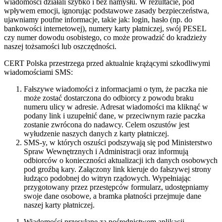
wiadomości działali szybko i bez namysłu. W rezultacie, pod
wpływem emocji, ignorując podstawowe zasady bezpieczeństwa,
ujawniamy poufne informacje, takie jak: login, hasło (np. do
bankowości internetowej), numery karty płatniczej, swój PESEL
czy numer dowodu osobistego, co może prowadzić do kradzieży
naszej tożsamości lub oszczędności.
CERT Polska przestrzega przed aktualnie krążącymi szkodliwymi
wiadomościami SMS:
Fałszywe wiadomości z informacjami o tym, że paczka nie
może zostać dostarczona do odbiorcy z powodu braku
numeru ulicy w adresie. Adresat wiadomości ma kliknąć w
podany link i uzupełnić dane, w przeciwnym razie paczka
zostanie zwrócona do nadawcy. Celem oszustów jest
wyłudzenie naszych danych z karty płatniczej.
SMS-y, w których oszuści podszywają się pod Ministerstwo
Spraw Wewnętrznych i Administracji oraz informują
odbiorców o konieczności aktualizacji ich danych osobowych
pod groźbą kary. Załączony link kieruje do fałszywej strony
łudząco podobnej do witryn rządowych. Wypełniając
przygotowany przez przestępców formularz, udostępniamy
swoje dane osobowe, a bramka płatności przejmuje dane
naszej karty płatniczej.
Wiadomości przesyłane za pośrednictwem aplikacji