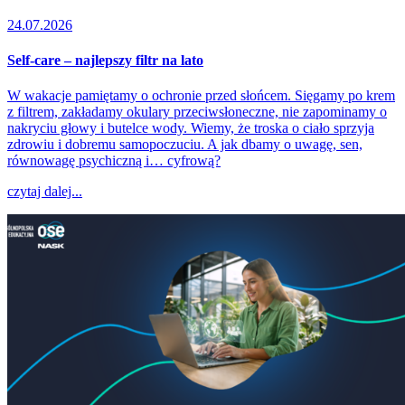
24.07.2026
Self-care – najlepszy filtr na lato
W wakacje pamiętamy o ochronie przed słońcem. Sięgamy po krem
z filtrem, zakładamy okulary przeciwsłoneczne, nie zapominamy o
nakryciu głowy i butelce wody. Wiemy, że troska o ciało sprzyja
zdrowiu i dobremu samopoczuciu. A jak dbamy o uwagę, sen,
równowagę psychiczną i… cyfrową?
czytaj dalej...