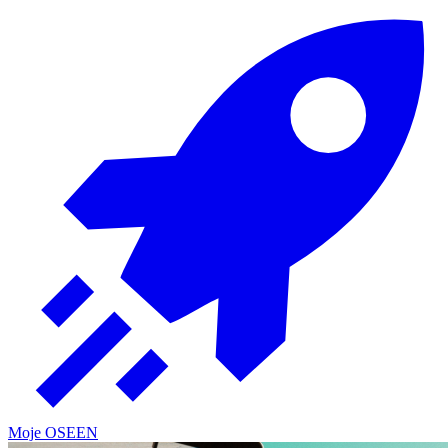
Moje OSE
EN