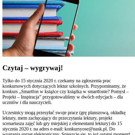
Czytaj – wygrywaj!
Tylko do 15 stycznia 2020 r. czekamy na zgłoszenia prac
konkursowych dotyczących lektur szkolnych. Przypominamy, że
konkurs „Smartfon w książce czy książka w smartfonie? Pomysł –
Projekt – Inspiracja” przygotowaliśmy w dwóch edycjach – dla
uczniów i dla nauczycieli.
Uczestnicy mogą przesyłać swoje prace (grę planszową, okładkę
lektury, mem zachęcający do przeczytania lektury, projekt
scenariusza zajęć lub gry miejskiej z elementami lektury) do 15
stycznia 2020 r. na adres e-mail: konkursyose@nask.pl. Do
wygrania sprzęt elektroniczny. Spieszcie się, to już ostatni moment!