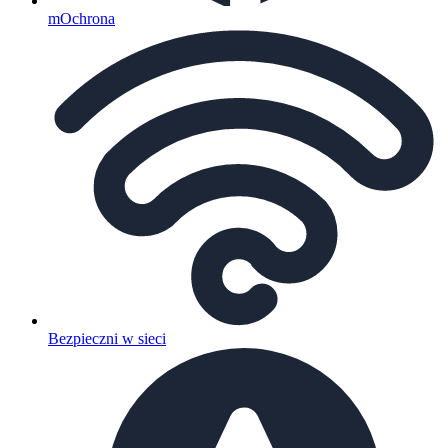
mOchrona
Bezpieczni w sieci