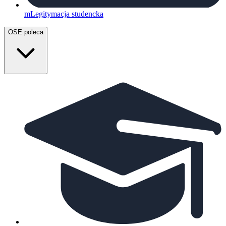
mLegitymacja studencka
OSE poleca