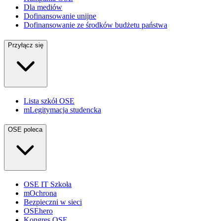
Dla mediów
Dofinansowanie unijne
Dofinansowanie ze środków budżetu państwa
Przyłącz się
Lista szkół OSE
mLegitymacja studencka
OSE poleca
OSE IT Szkoła
mOchrona
Bezpieczni w sieci
OSEhero
Kongres OSE