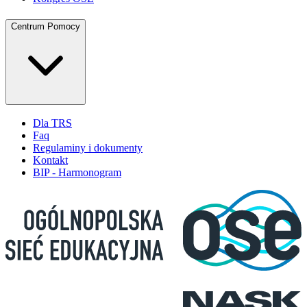
Centrum Pomocy
Dla TRS
Faq
Regulaminy i dokumenty
Kontakt
BIP - Harmonogram