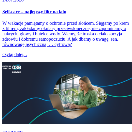
Self-care – najlepszy filtr na lato
W wakacje pamiętamy o ochronie przed słońcem. Sięgamy po krem
z filtrem, zakładamy okulary przeciwsłoneczne, nie zapominamy o
nakryciu głowy i butelce wody. Wiemy, że troska o ciało sprzyja
zdrowiu i dobremu samopoczuciu. A jak dbamy o uwagę, sen,
równowagę psychiczną i… cyfrową?
czytaj dalej...