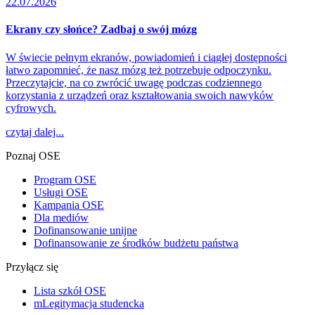
22.07.2026
Ekrany czy słońce? Zadbaj o swój mózg
W świecie pełnym ekranów, powiadomień i ciągłej dostępności
łatwo zapomnieć, że nasz mózg też potrzebuje odpoczynku.
Przeczytajcie, na co zwrócić uwagę podczas codziennego
korzystania z urządzeń oraz kształtowania swoich nawyków
cyfrowych.
czytaj dalej...
Poznaj OSE
Program OSE
Usługi OSE
Kampania OSE
Dla mediów
Dofinansowanie unijne
Dofinansowanie ze środków budżetu państwa
Przyłącz się
Lista szkół OSE
mLegitymacja studencka