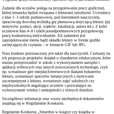
Zadanie dla uczniów polega na przygotowaniu pracy graficznej,
której tematyka będzie związana z lekturami szkolnymi. Uczestnicy
z klas 1–3 szkoły podstawowej, pod kierunkiem nauczyciela,
opracowują dowolną techniką grę planszową dotyczącą lektury (jej
motywów, postaci, akcji, wątków, lokalizacji, autora itd.). Z kolei
uczniowie klas 4–8 i szkół ponadpodstawowych przygotowują
pracę konkursową indywidualnie. Ich zadaniem jest
zaprojektowanie mema bądź okładki lektury w formie grafiki
zachęcającej do czytania – w formacie GIF lub JPG.
Nasz konkurs przeznaczony jest także dla nauczycieli. Czekamy na
ich propozycje projektów działań o charakterze edukacyjnym, które
można przeprowadzić w szkole z wykorzystaniem narzędzi i
aplikacji webowych oraz innych nowoczesnych technologii, czyli
np. scenariusze gier miejskich/terenowych śladami bohaterów
lektury, scenariusze spacerów tematycznych z motywami
zaczerpniętymi z lektury, scenariusze zajęć szkolnych czy
międzyszkolnych angażujące uczniów i pozwalające na
wykorzystanie wiedzy i umiejętności z różnych dziedzin.
Szczegółowe informacje oraz wzory niezbędnych dokumentów
znajdują się w Regulaminie Konkursu.
Regulamin Konkursu „Smartfon w książce czy książka w