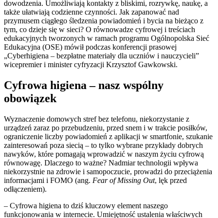
dowodzenia. Umożliwiają kontakty z bliskimi, rozrywkę, naukę, a
także ułatwiają codzienne czynności. Jak zapanować nad
przymusem ciągłego śledzenia powiadomień i bycia na bieżąco z
tym, co dzieje się w sieci? O równowadze cyfrowej i treściach
edukacyjnych tworzonych w ramach programu Ogólnopolska Sieć
Edukacyjna (OSE) mówił podczas konferencji prasowej
„Cyberhigiena – bezpłatne materiały dla uczniów i nauczycieli”
wicepremier i minister cyfryzacji Krzysztof Gawkowski.
Cyfrowa higiena – nasz wspólny
obowiązek
Wyznaczenie domowych stref bez telefonu, niekorzystanie z
urządzeń zaraz po przebudzeniu, przed snem i w trakcie posiłków,
ograniczenie liczby powiadomień z aplikacji w smartfonie, szukanie
zainteresowań poza siecią – to tylko wybrane przykłady dobrych
nawyków, które pomagają wprowadzić w naszym życiu cyfrową
równowagę. Dlaczego to ważne? Nadmiar technologii wpływa
niekorzystnie na zdrowie i samopoczucie, prowadzi do przeciążenia
informacjami i FOMO (ang.
Fear of Missing Out
, lęk przed
odłączeniem).
– Cyfrowa higiena to dziś kluczowy element naszego
funkcjonowania w internecie. Umiejętność ustalenia właściwych