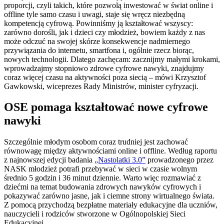
proporcji, czyli takich, które pozwolą inwestować w świat online i
offline tyle samo czasu i uwagi, staje się wręcz niezbędną
kompetencją cyfrową. Powinniśmy ją kształtować wszyscy:
zarówno dorośli, jak i dzieci czy młodzież, bowiem każdy z nas
może odczuć na swojej skórze konsekwencje nadmiernego
przywiązania do internetu, smartfona i, ogólnie rzecz biorąc,
nowych technologii. Dlatego zachęcam: zacznijmy małymi krokami,
wprowadzajmy stopniowo zdrowe cyfrowe nawyki, znajdujmy
coraz więcej czasu na aktywności poza siecią – mówi Krzysztof
Gawkowski, wiceprezes Rady Ministrów, minister cyfryzacji.
OSE pomaga kształtować nowe cyfrowe
nawyki
Szczególnie młodym osobom coraz trudniej jest zachować
równowagę między aktywnościami online i offline. Według raportu
z najnowszej edycji badania
„Nastolatki 3.0”
prowadzonego przez
NASK młodzież potrafi przebywać w sieci w czasie wolnym
średnio 5 godzin i 36 minut dziennie. Warto więc rozmawiać z
dziećmi na temat budowania zdrowych nawyków cyfrowych i
pokazywać zarówno jasne, jak i ciemne strony wirtualnego świata.
Z pomocą przychodzą bezpłatne materiały edukacyjne dla uczniów,
nauczycieli i rodziców stworzone w Ogólnopolskiej Sieci
Edukacyjnej.