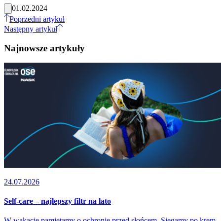
01.02.2024
Poprzedni artykuł
Następny artykuł
Najnowsze artykuły
24.07.2026
Self-care – najlepszy filtr na lato
W wakacje pamiętamy o ochronie przed słońcem. Sięgamy po krem