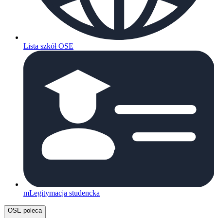
Lista szkół OSE
mLegitymacja studencka
OSE poleca