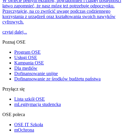
W świecie pełnym ekranów, powiadomień i ciągłej dostępności
łatwo zapomnieć, że nasz mózg też potrzebuje odpoczynku.
Przeczytajcie, na co zwrócić uwagę podczas codziennego
korzystania z urządzeń oraz kształtowania swoich nawyków
cyfrowych.
czytaj dalej...
Poznaj OSE
Program OSE
Usługi OSE
Kampania OSE
Dla mediów
Dofinansowanie unijne
Dofinansowanie ze środków budżetu państwa
Przyłącz się
Lista szkół OSE
mLegitymacja studencka
OSE poleca
OSE IT Szkoła
mOchrona