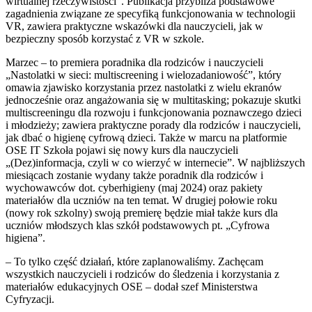
wirtualnej rzeczywistości”. Publikacja przybliża podstawowe
zagadnienia związane ze specyfiką funkcjonowania w technologii
VR, zawiera praktyczne wskazówki dla nauczycieli, jak w
bezpieczny sposób korzystać z VR w szkole.
Marzec – to premiera poradnika dla rodziców i nauczycieli
„Nastolatki w sieci: multiscreening i wielozadaniowość”, który
omawia zjawisko korzystania przez nastolatki z wielu ekranów
jednocześnie oraz angażowania się w multitasking; pokazuje skutki
multiscreeningu dla rozwoju i funkcjonowania poznawczego dzieci
i młodzieży; zawiera praktyczne porady dla rodziców i nauczycieli,
jak dbać o higienę cyfrową dzieci. Także w marcu na platformie
OSE IT Szkoła pojawi się nowy kurs dla nauczycieli
„(Dez)informacja, czyli w co wierzyć w internecie”. W najbliższych
miesiącach zostanie wydany także poradnik dla rodziców i
wychowawców dot. cyberhigieny (maj 2024) oraz pakiety
materiałów dla uczniów na ten temat. W drugiej połowie roku
(nowy rok szkolny) swoją premierę będzie miał także kurs dla
uczniów młodszych klas szkół podstawowych pt. „Cyfrowa
higiena”.
– To tylko część działań, które zaplanowaliśmy. Zachęcam
wszystkich nauczycieli i rodziców do śledzenia i korzystania z
materiałów edukacyjnych OSE – dodał szef Ministerstwa
Cyfryzacji.