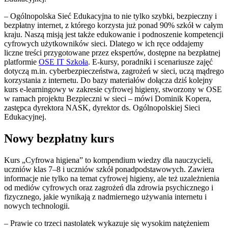
– Ogólnopolska Sieć Edukacyjna to nie tylko szybki, bezpieczny i
bezpłatny internet, z którego korzysta już ponad 90% szkół w całym
kraju. Naszą misją jest także edukowanie i podnoszenie kompetencji
cyfrowych użytkowników sieci. Dlatego w ich ręce oddajemy
liczne treści przygotowane przez ekspertów, dostępne na bezpłatnej
platformie
OSE IT Szkoła
. E-kursy, poradniki i scenariusze zajęć
dotyczą m.in. cyberbezpieczeństwa, zagrożeń w sieci, uczą mądrego
korzystania z internetu. Do bazy materiałów dołącza dziś kolejny
kurs e-learningowy w zakresie cyfrowej higieny, stworzony w OSE
w ramach projektu Bezpieczni w sieci – mówi Dominik Kopera,
zastępca dyrektora NASK, dyrektor ds. Ogólnopolskiej Sieci
Edukacyjnej.
Nowy bezpłatny kurs
Kurs „Cyfrowa higiena” to kompendium wiedzy dla nauczycieli,
uczniów klas 7–8 i uczniów szkół ponadpodstawowych. Zawiera
informacje nie tylko na temat cyfrowej higieny, ale też uzależnienia
od mediów cyfrowych oraz zagrożeń dla zdrowia psychicznego i
fizycznego, jakie wynikają z nadmiernego używania internetu i
nowych technologii.
– Prawie co trzeci nastolatek wykazuje się wysokim natężeniem