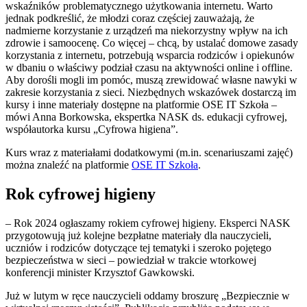
wskaźników problematycznego użytkowania internetu. Warto
jednak podkreślić, że młodzi coraz częściej zauważają, że
nadmierne korzystanie z urządzeń ma niekorzystny wpływ na ich
zdrowie i samoocenę. Co więcej – chcą, by ustalać domowe zasady
korzystania z internetu, potrzebują wsparcia rodziców i opiekunów
w dbaniu o właściwy podział czasu na aktywności online i offline.
Aby dorośli mogli im pomóc, muszą zrewidować własne nawyki w
zakresie korzystania z sieci. Niezbędnych wskazówek dostarczą im
kursy i inne materiały dostępne na platformie OSE IT Szkoła –
mówi Anna Borkowska, ekspertka NASK ds. edukacji cyfrowej,
współautorka kursu „Cyfrowa higiena”.
Kurs wraz z materiałami dodatkowymi (m.in. scenariuszami zajęć)
można znaleźć na platformie
OSE IT Szkoła
.
Rok cyfrowej higieny
– Rok 2024 ogłaszamy rokiem cyfrowej higieny. Eksperci NASK
przygotowują już kolejne bezpłatne materiały dla nauczycieli,
uczniów i rodziców dotyczące tej tematyki i szeroko pojętego
bezpieczeństwa w sieci – powiedział w trakcie wtorkowej
konferencji minister Krzysztof Gawkowski.
Już w lutym w ręce nauczycieli oddamy broszurę „Bezpiecznie w