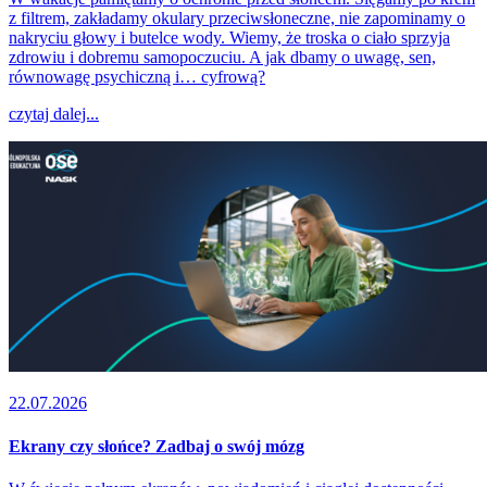
z filtrem, zakładamy okulary przeciwsłoneczne, nie zapominamy o
nakryciu głowy i butelce wody. Wiemy, że troska o ciało sprzyja
zdrowiu i dobremu samopoczuciu. A jak dbamy o uwagę, sen,
równowagę psychiczną i… cyfrową?
czytaj dalej...
22.07.2026
Ekrany czy słońce? Zadbaj o swój mózg