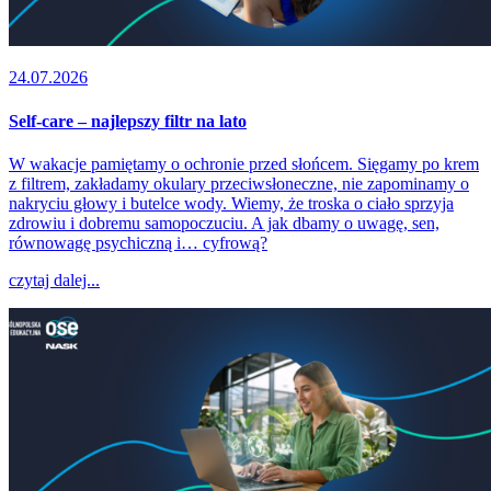
24.07.2026
Self-care – najlepszy filtr na lato
W wakacje pamiętamy o ochronie przed słońcem. Sięgamy po krem
z filtrem, zakładamy okulary przeciwsłoneczne, nie zapominamy o
nakryciu głowy i butelce wody. Wiemy, że troska o ciało sprzyja
zdrowiu i dobremu samopoczuciu. A jak dbamy o uwagę, sen,
równowagę psychiczną i… cyfrową?
czytaj dalej...