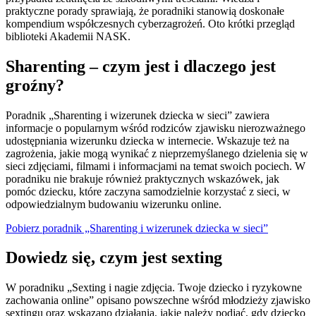
praktyczne porady sprawiają, że poradniki stanowią doskonałe
kompendium współczesnych cyberzagrożeń. Oto krótki przegląd
biblioteki Akademii NASK.
Sharenting – czym jest i dlaczego jest
groźny?
Poradnik „Sharenting i wizerunek dziecka w sieci” zawiera
informacje o popularnym wśród rodziców zjawisku nierozważnego
udostępniania wizerunku dziecka w internecie. Wskazuje też na
zagrożenia, jakie mogą wynikać z nieprzemyślanego dzielenia się w
sieci zdjęciami, filmami i informacjami na temat swoich pociech. W
poradniku nie brakuje również praktycznych wskazówek, jak
pomóc dziecku, które zaczyna samodzielnie korzystać z sieci, w
odpowiedzialnym budowaniu wizerunku online.
Pobierz poradnik „Sharenting i wizerunek dziecka w sieci”
Dowiedz się, czym jest sexting
W poradniku „Sexting i nagie zdjęcia. Twoje dziecko i ryzykowne
zachowania online” opisano powszechne wśród młodzieży zjawisko
sextingu oraz wskazano działania, jakie należy podjąć, gdy dziecko