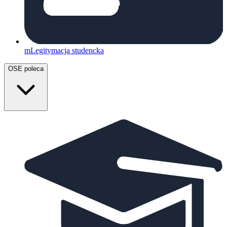
mLegitymacja studencka
OSE poleca