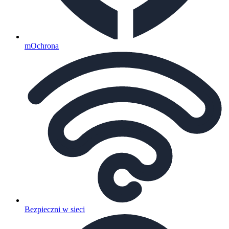
mOchrona
Bezpieczni w sieci