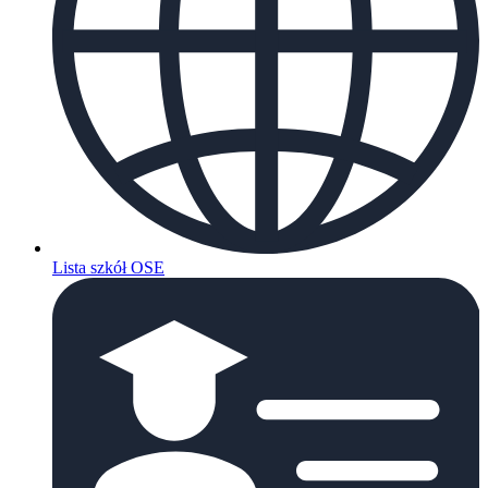
Lista szkół OSE