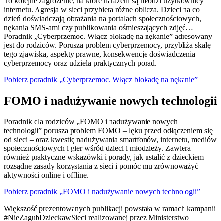
To kolejne zagrożenie, na które narażeni są młodzi użytkownicy
internetu. Agresja w sieci przybiera różne oblicza. Dzieci na co
dzień doświadczają obrażania na portalach społecznościowych,
nękania SMS-ami czy publikowania ośmieszających zdjęć…
Poradnik „Cyberprzemoc. Włącz blokadę na nękanie” adresowany
jest do rodziców. Porusza problem cyberprzemocy, przybliża skalę
tego zjawiska, aspekty prawne, konsekwencje doświadczenia
cyberprzemocy oraz udziela praktycznych porad.
Pobierz poradnik „Cyberprzemoc. Włącz blokadę na nękanie”
FOMO i nadużywanie nowych technologii
Poradnik dla rodziców „FOMO i nadużywanie nowych
technologii” porusza problem FOMO – lęku przed odłączeniem się
od sieci – oraz kwestię nadużywania smartfonów, internetu, mediów
społecznościowych i gier wśród dzieci i młodzieży. Zawiera
również praktyczne wskazówki i porady, jak ustalić z dzieckiem
rozsądne zasady korzystania z sieci i pomóc mu zrównoważyć
aktywności online i offline.
Pobierz poradnik „FOMO i nadużywanie nowych technologii”
Większość prezentowanych publikacji powstała w ramach kampanii
#NieZagubDzieckawSieci realizowanej przez Ministerstwo