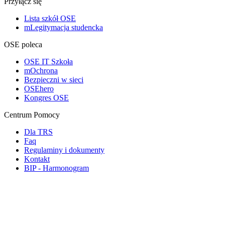
Przyłącz się
Lista szkół OSE
mLegitymacja studencka
OSE poleca
OSE IT Szkoła
mOchrona
Bezpieczni w sieci
OSEhero
Kongres OSE
Centrum Pomocy
Dla TRS
Faq
Regulaminy i dokumenty
Kontakt
BIP - Harmonogram