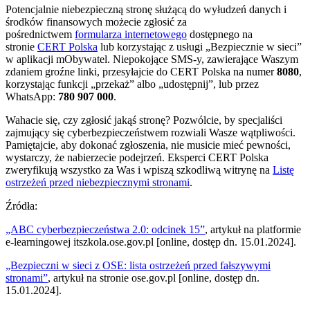
Potencjalnie niebezpieczną stronę służącą do wyłudzeń danych i
środków finansowych możecie zgłosić za
pośrednictwem
formularza internetowego
dostępnego na
stronie
CERT Polska
lub korzystając z usługi „Bezpiecznie w sieci”
w aplikacji mObywatel. Niepokojące SMS-y, zawierające Waszym
zdaniem groźne linki, przesyłajcie do CERT Polska na numer
8080
,
korzystając funkcji „przekaż” albo „udostępnij”, lub przez
WhatsApp:
780 907 000
.
Wahacie się, czy zgłosić jakąś stronę? Pozwólcie, by specjaliści
zajmujący się cyberbezpieczeństwem rozwiali Wasze wątpliwości.
Pamiętajcie, aby dokonać zgłoszenia, nie musicie mieć pewności,
wystarczy, że nabierzecie podejrzeń. Eksperci CERT Polska
zweryfikują wszystko za Was i wpiszą szkodliwą witrynę na
Listę
ostrzeżeń przed niebezpiecznymi stronami
.
Źródła:
„ABC cyberbezpieczeństwa 2.0: odcinek 15”
, artykuł na platformie
e-learningowej itszkola.ose.gov.pl [online, dostęp dn. 15.01.2024].
„Bezpieczni w sieci z OSE: lista ostrzeżeń przed fałszywymi
stronami”
, artykuł na stronie ose.gov.pl [online, dostęp dn.
15.01.2024].