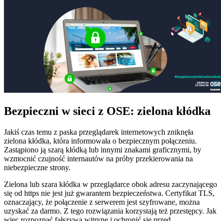
Bezpieczni w sieci z OSE: zielona kłódka
Jakiś czas temu z paska przeglądarek internetowych zniknęła
zielona kłódka, która informowała o bezpiecznym połączeniu.
Zastąpiono ją szarą kłódką lub innymi znakami graficznymi, by
wzmocnić czujność internautów na próby przekierowania na
niebezpieczne strony.
Zielona lub szara kłódka w przeglądarce obok adresu zaczynającego
się od https nie jest już gwarantem bezpieczeństwa. Certyfikat TLS,
oznaczający, że połączenie z serwerem jest szyfrowane, można
uzyskać za darmo. Z tego rozwiązania korzystają też przestępcy. Jak
więc rozpoznać fałszywą witrynę i ochronić się przed