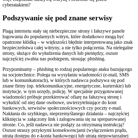
cyberatakiem?
Podszywanie się pod znane serwisy
Plagą internetu stały się niebezpieczne strony i fałszywe panele
logowania do popularnych witryn, które dodatkowo mogą być
opatrzone kłódką – w większości błędnie interpretowaną jako znak
bezpieczeństwa całej witryny, a nie tylko połączenia. Na nielegalne
strony, służące do wyłudzenia danych lub pieniędzy, oszust
najczęściej zwabia nas podstępem, stosując phishing.
Przypominamy – phishing to rodzaj popularnego ataku bazującego
na socjotechnice. Polega na wysyłaniu wiadomości (e-mail, SMS
lub w komunikatorach), w których nadawca podszywa się pod
znane firmy (np. telekomunikacyjne, energetyczne, kurierskie) lub
instytucje, w tym urzędy, policję. W specjalnie przygotowanej
wiadomości próbuje przekierować ofiarę na fałszywą stronę i
wyłudzić od niej dane osobowe, uwierzytelniające do kont
bankowych, serwisów społecznościowych czy poczty e-mail.
Nakłania do szybkiego, nieprzemyślanego działania – najczęściej
kliknięcia w załączony link i zalogowania się na spreparowanej
stronie. Co, jeśli nadawca nie podąży za otrzymaną instrukcją?
Oszust straszy przykrymi konsekwencjami (wyłączeniem prądu,
utratą dostępu do e-konta bankowego) lub utratą niepowtarzalnej