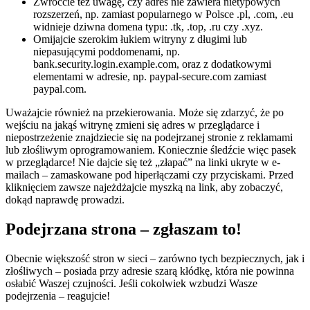
Zwróćcie też uwagę, czy adres nie zawiera nietypowych
rozszerzeń, np. zamiast popularnego w Polsce .pl, .com, .eu
widnieje dziwna domena typu: .tk, .top, .ru czy .xyz.
Omijajcie szerokim łukiem witryny z długimi lub
niepasującymi poddomenami, np.
bank.security.login.example.com, oraz z dodatkowymi
elementami w adresie, np. paypal-secure.com zamiast
paypal.com.
Uważajcie również na przekierowania. Może się zdarzyć, że po
wejściu na jakąś witrynę zmieni się adres w przeglądarce i
niepostrzeżenie znajdziecie się na podejrzanej stronie z reklamami
lub złośliwym oprogramowaniem. Koniecznie śledźcie więc pasek
w przeglądarce! Nie dajcie się też „złapać” na linki ukryte w e-
mailach – zamaskowane pod hiperłączami czy przyciskami. Przed
kliknięciem zawsze najeżdżajcie myszką na link, aby zobaczyć,
dokąd naprawdę prowadzi.
Podejrzana strona – zgłaszam to!
Obecnie większość stron w sieci – zarówno tych bezpiecznych, jak i
złośliwych – posiada przy adresie szarą kłódkę, która nie powinna
osłabić Waszej czujności. Jeśli cokolwiek wzbudzi Wasze
podejrzenia – reagujcie!