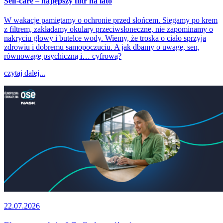
Self-care – najlepszy filtr na lato
W wakacje pamiętamy o ochronie przed słońcem. Sięgamy po krem
z filtrem, zakładamy okulary przeciwsłoneczne, nie zapominamy o
nakryciu głowy i butelce wody. Wiemy, że troska o ciało sprzyja
zdrowiu i dobremu samopoczuciu. A jak dbamy o uwagę, sen,
równowagę psychiczną i… cyfrową?
czytaj dalej...
22.07.2026