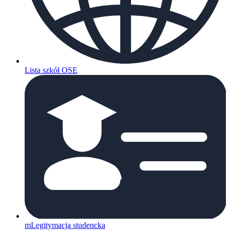
Lista szkół OSE
mLegitymacja studencka