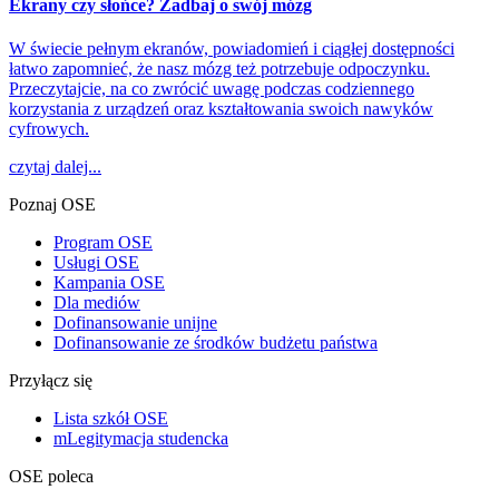
Ekrany czy słońce? Zadbaj o swój mózg
W świecie pełnym ekranów, powiadomień i ciągłej dostępności
łatwo zapomnieć, że nasz mózg też potrzebuje odpoczynku.
Przeczytajcie, na co zwrócić uwagę podczas codziennego
korzystania z urządzeń oraz kształtowania swoich nawyków
cyfrowych.
czytaj dalej...
Poznaj OSE
Program OSE
Usługi OSE
Kampania OSE
Dla mediów
Dofinansowanie unijne
Dofinansowanie ze środków budżetu państwa
Przyłącz się
Lista szkół OSE
mLegitymacja studencka
OSE poleca