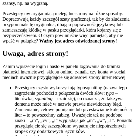
szansy, np. na wygraną.
Przestępcy uwiarygadniają nielegalne strony na różne sposoby.
Dopracowują każdy szczegół szaty graficznej, tak by do złudzenia
przypominała tę oryginalną, dbają o poprawność językową lub
zamieszczają kłódkę w pasku przeglądarki, która kojarzy się z
bezpieczeństwem. O czym powinniście więc pamiętać, aby nie
wpaść w pułapkę?
Ważny jest adres odwiedzanej strony!
Uwaga, adres strony!
Zanim wpiszecie login i hasło w panelu logowania do bramki
płatności internetowej, sklepu online, e-maila czy konta w social
mediach uważnie przyglądajcie się adresowi strony internetowej.
Przestępcy często wykorzystują typosquatting (nazwa tego
zagrożenia pochodzi z połączenia dwóch słów:
typo
–
literówka,
squatting
– czaić się), co oznacza, że fałszywa
domena może mieć w nazwie prawie niewidoczny błąd.
Zamienianie, celowe pomijanie lub przestawianie kolejnością
liter – to powszechny zabieg. Uważajcie też na podobne
znaki – „rn”, „vv”, „I” wyglądają jak „m”, „w”, „1”. Ponadto
przyglądajcie się szczegółom: wypatrujcie niepotrzebnych
kropek czy dodatkowych łączników.